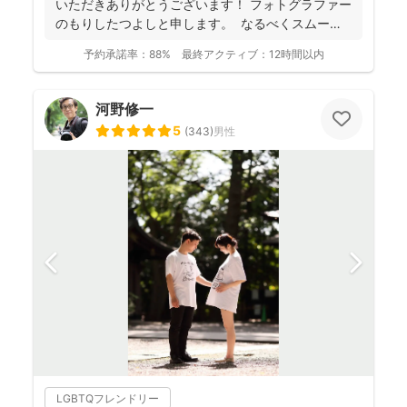
いただきありがとうございます！ フォトグラファー
のもりしたつよしと申します。 なるべくスムーズ
に撮影...
予約承諾率：
88%
最終アクティブ：
12時間以内
河野修一
5
(
343
)
男性
LGBTQフレンドリー