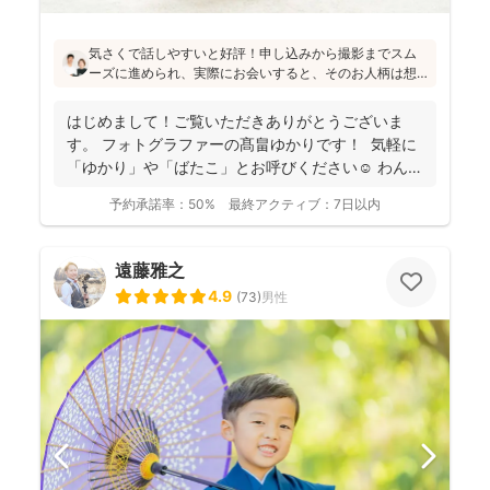
気さくで話しやすいと好評！申し込みから撮影までスム
ーズに進められ、実際にお会いすると、そのお人柄は想
像通り！というお声もたくさんとのこと(^^)ニューボーン
フォトの研修をしっかり受講され、ウェディング業界経
はじめまして！ご覧いただきありがとうございま
験もあり、赤ちゃんから大人まで安心してお写りいただ
す。 フォトグラファーの髙畠ゆかりです！ 気軽に
けます♪
「ゆかり」や「ばたこ」とお呼びください☺︎ わんぱ
く...
予約承諾率：
50%
最終アクティブ：
7日以内
遠藤雅之
4.9
(
73
)
男性