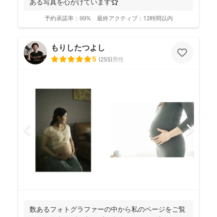
ある写真を心がけています⭐️
予約承諾率：
99%
最終アクティブ：
12時間以内
もりしたつよし
5
(
255
)
男性
数あるフォトグラファーの中から私のページをご覧