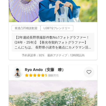
発達凸凹相談歓迎
LGBTQフレンドリー
【2年連続長野県撮影件数No.1フォトグラファー！
(24年・25年)】【善光寺契約フォトグラファー】
こんにちは。 長野県小諸市を拠点にカメラマン活
動...
予約承諾率：
92%
最終アクティブ：
12時間以内
Ryo Ando（安藤 瞭）
5
(
89
)
男性