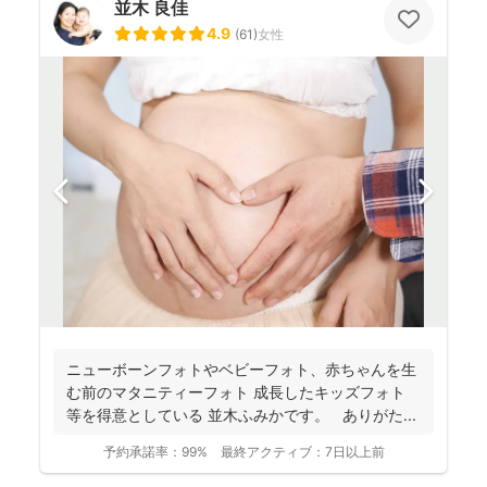
並木 良佳
4.9
(
61
)
女性
ニューボーンフォトやベビーフォト、赤ちゃんを生
む前のマタニティーフォト 成長したキッズフォト
等を得意としている 並木ふみかです。 ありがた...
予約承諾率：
99%
最終アクティブ：
7日以上前