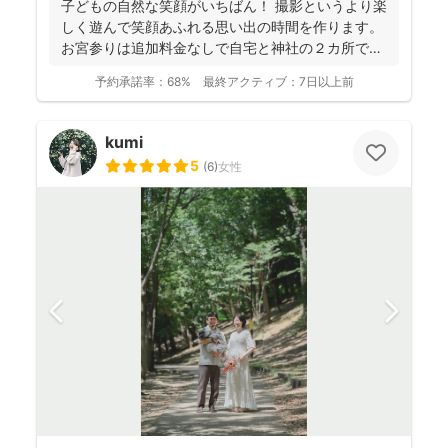
子どもの自然な笑顔がいちばん！ 撮影というより楽
しく遊んで笑顔あふれる思い出の時間を作ります。
お宮参りは追加料金なしで自宅と神社の２カ所で撮
影で...
予約承諾率：
68%
最終アクティブ：
7日以上前
kumi
5
(
6
)
女性