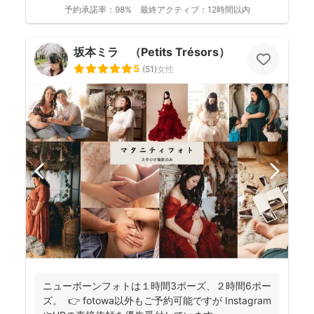
真を残して、今あ...
予約承諾率：
98%
最終アクティブ：
12時間以内
坂本ミラ （Petits Trésors）
5
(
51
)
女性
ニューボーンフォトは１時間3ポーズ、２時間6ポー
ズ。 👉 fotowa以外もご予約可能ですが Instagram