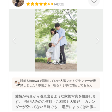
4.8
(
4
)
女性
以前もfotowaで活動していた人気フォトグラファーが復
帰しました！以前から「明るく丁寧に対応してもらえ
た」「納品が早い」「赤ちゃんへの対応が優しく安心」
と好評です♪特にニューボーンフォトは様々な研修を受講
愛情が写真から溢れ出るような家族写真を撮影しま
し、クオリティ高いお写真をお届けされています(^^)
す。 飛び込みのご依頼・ご相談も大歓迎！ カレン
ダーが空いてない日時でも、 場所によっては出張で
き...