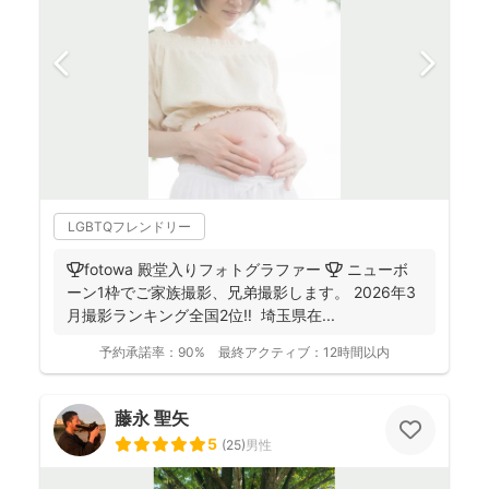
LGBTQフレンドリー
🏆fotowa 殿堂入りフォトグラファー 🏆 ニューボ
ーン1枠でご家族撮影、兄弟撮影します。 2026年3
月撮影ランキング全国2位‼️ 埼玉県在...
予約承諾率：
90%
最終アクティブ：
12時間以内
藤永 聖矢
5
(
25
)
男性