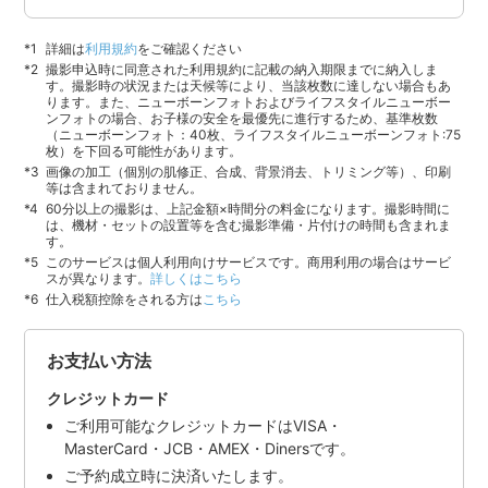
詳細は
利用規約
をご確認ください
撮影申込時に同意された利用規約に記載の納入期限までに納入しま
す。撮影時の状況または天候等により、当該枚数に達しない場合もあ
ります。また、ニューボーンフォトおよびライフスタイルニューボー
ンフォトの場合、お子様の安全を最優先に進行するため、基準枚数
（ニューボーンフォト：40枚、ライフスタイルニューボーンフォト:75
枚）を下回る可能性があります。
画像の加工（個別の肌修正、合成、背景消去、トリミング等）、印刷
等は含まれておりません。
60分以上の撮影は、上記金額×時間分の料金になります。撮影時間に
は、機材・セットの設置等を含む撮影準備・片付けの時間も含まれま
す。
このサービスは個人利用向けサービスです。商用利用の場合はサービ
スが異なります。
詳しくはこちら
仕入税額控除をされる方は
こちら
お支払い方法
クレジットカード
ご利用可能なクレジットカードはVISA・
MasterCard・JCB・AMEX・Dinersです。
ご予約成立時に決済いたします。