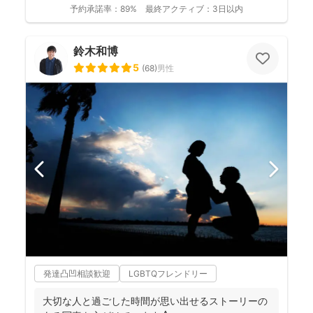
予約承諾率：
89%
最終アクティブ：
3日以内
鈴木和博
5
(
68
)
男性
発達凸凹相談歓迎
LGBTQフレンドリー
大切な人と過ごした時間が思い出せるストーリーの