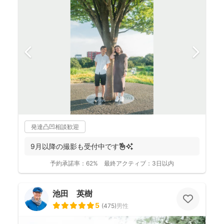
発達凸凹相談歓迎
9月以降の撮影も受付中です✌️✨
予約承諾率：
62%
最終アクティブ：
3日以内
池田 英樹
5
(
475
)
男性