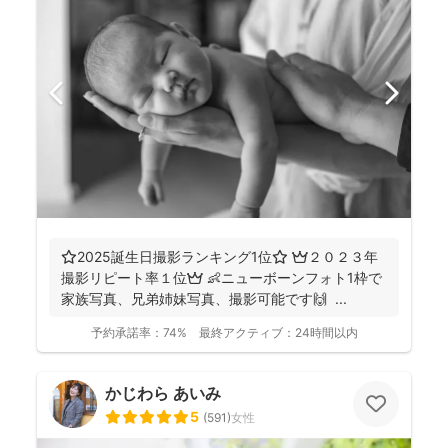
⭐️2025誕生日撮影ランキング1位⭐️ 👑２０２３年
撮影リピート率１位👑 👶ニューボーンフォト1枠で
家族写真、兄弟姉妹写真、撮影可能です🙌 ...
予約承諾率：
74%
最終アクティブ：
24時間以内
かじわら あいみ
5
(
591
)
女性