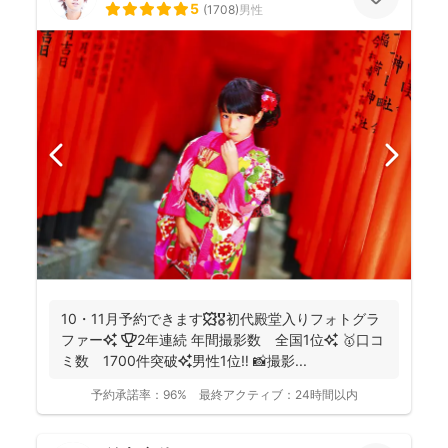
5
(
1708
)
男性
10・11月予約できます🍁🎖初代殿堂入りフォトグラ
ファー✨ 🏆2年連続 年間撮影数 全国1位✨ 🥇口コ
ミ数 1700件突破✨男性1位‼️ 📸撮影...
予約承諾率：
96%
最終アクティブ：
24時間以内