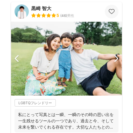
黒崎 智大
5
(
46
)
男性
LGBTQフレンドリー
私にとって写真とは一瞬、一瞬のその時の思い出を
一生残せるツールの一つであり、過去と今、そして
未来を繋いでくれる存在です。大切な人たちとの写