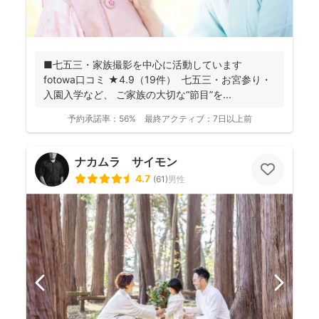
■七五三・家族撮影を中心に活動しています
fotowa口コミ ★4.9（19件） 七五三・お宮参り・
入園入学など、 ご家族の大切な“節目”を...
予約承諾率：
56%
最終アクティブ：
7日以上前
ナカムラ サイモン
4.7
(
61
)
男性