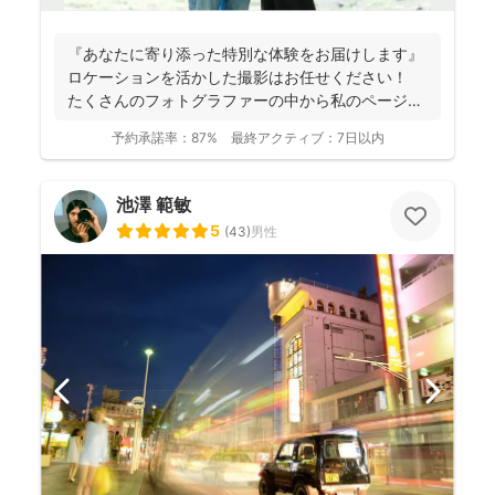
『あなたに寄り添った特別な体験をお届けします』
ロケーションを活かした撮影はお任せください！
たくさんのフォトグラファーの中から私のページに
アクセ...
予約承諾率：
87%
最終アクティブ：
7日以内
池澤 範敏
5
(
43
)
男性