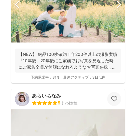
【NEW】 納品100枚確約！年200件以上の撮影実績
『10年後、20年後にご家族でお写真を見返した時
にご家族全員が笑顔になれるようなお写真を残し
ま...
予約承諾率：
81%
最終アクティブ：
3日以内
あらいちなみ
5
(
175
)
女性