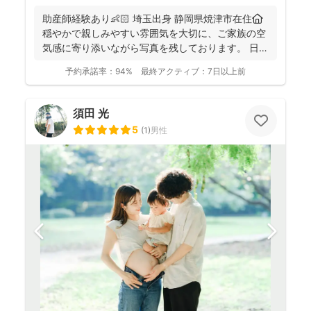
助産師経験あり👶🏻 埼玉出身 静岡県焼津市在住🏠
穏やかで親しみやすい雰囲気を大切に、ご家族の空
気感に寄り添いながら写真を残しております。 日
常...
予約承諾率：
94%
最終アクティブ：
7日以上前
須田 光
5
(
1
)
男性