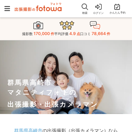
かんたん予約
検索
ログイン
170,000
4.9
78,664
撮影数
件
平均評価
点
口コミ
件
群馬県高崎市
マタニティフォトの
出張撮影・出張カメラマン
群馬県高崎市
の出張撮影（出張カメラマン）なら