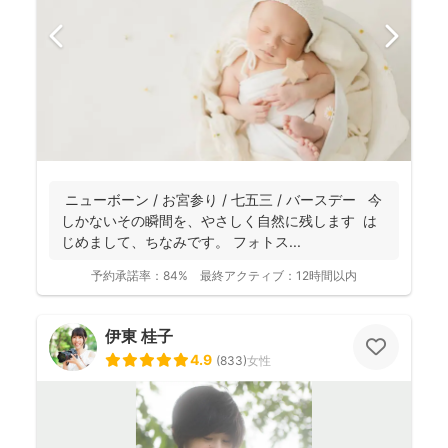
ニューボーン / お宮参り / 七五三 / バースデー 今
しかないその瞬間を、やさしく自然に残します は
じめまして、ちなみです。 フォトス...
予約承諾率：
84%
最終アクティブ：
12時間以内
伊東 桂子
4.9
(
833
)
女性