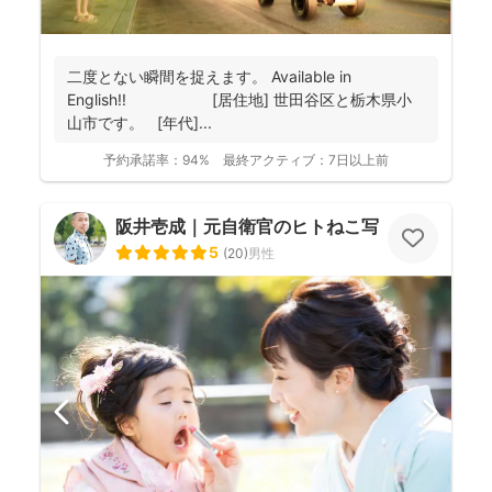
二度とない瞬間を捉えます。 Available in
English!! [居住地] 世田谷区と栃木県小
山市です。 [年代]...
予約承諾率：
94%
最終アクティブ：
7日以上前
阪井壱成｜元自衛官のヒトねこ写真家
5
(
20
)
男性