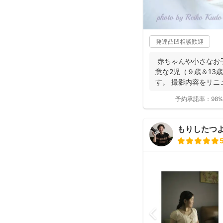
発達凸凹相談歓迎
赤ちゃんや小さなお
意な2児（９歳＆13
す。 撮影内容をリニ
内させ...
予約承諾率：
98%
もりしたつ