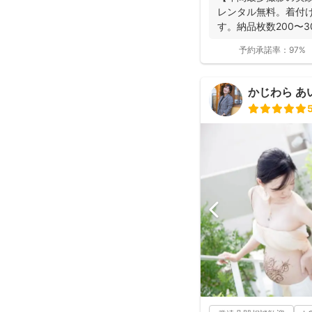
レンタル無料。着付
す。納品枚数200〜
つ妻の監修の下...
予約承諾率：
97%
かじわら あ