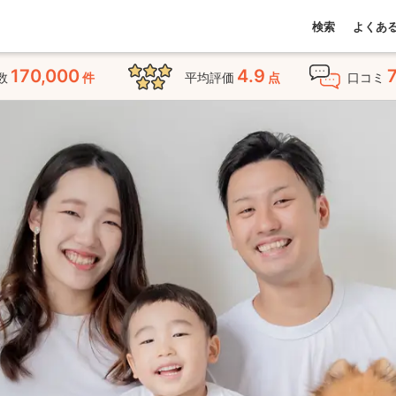
検索
よくあ
170,000
4.9
数
件
平均評価
点
口コミ