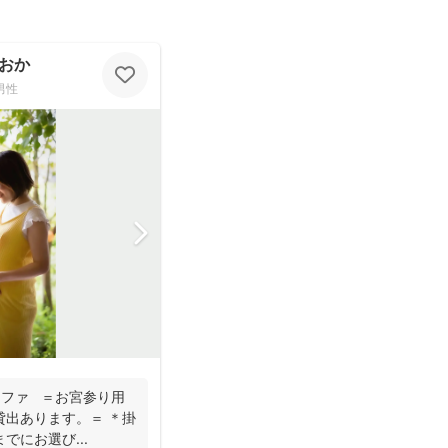
おか
男性
グラファ ＝お宮参り用
貸出あります。＝ ＊掛
にお選び...