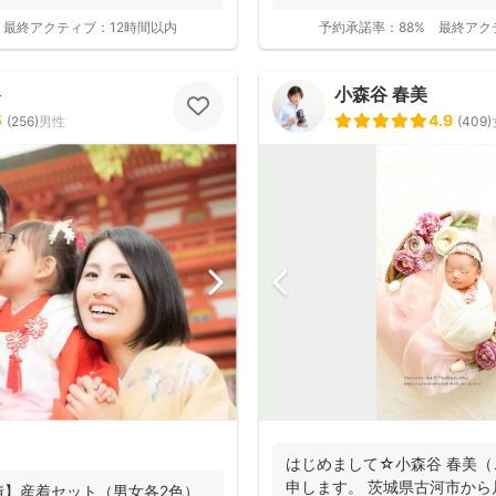
最終アクティブ：
12時間以内
予約承諾率：
88%
最終アク
ト
小森谷 春美
5
4.9
(
256
)
男性
(
409
)
はじめまして☆小森谷 春美（
申します。 茨城県古河市から
績】産着セット（男女各2色）