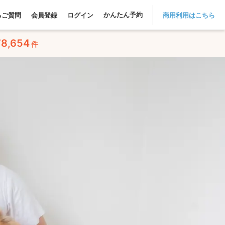
かんたん予約
るご質問
会員登録
ログイン
商用利用はこちら
78,654
件