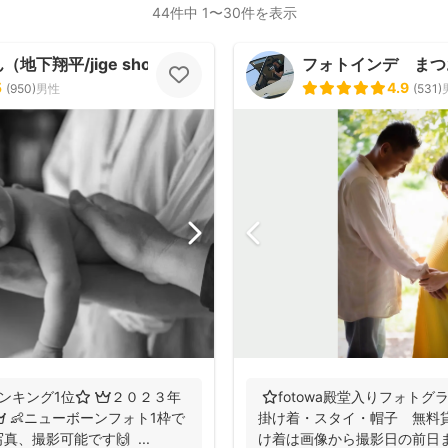
44件中 1〜30件を表示
地下翔平/jige shohe）
フォトインデ まつ
5
4.9
(
950
)
男性
(
531
)
ンキング1位⭐️ 👑２０２３年
⭐️fotowa殿堂入りフォト
 👶ニューボーンフォト1枠で
掛け着・スタイ・帽子 無料
、撮影可能です🙌 ...
け着は画像から撮影日の前日まで