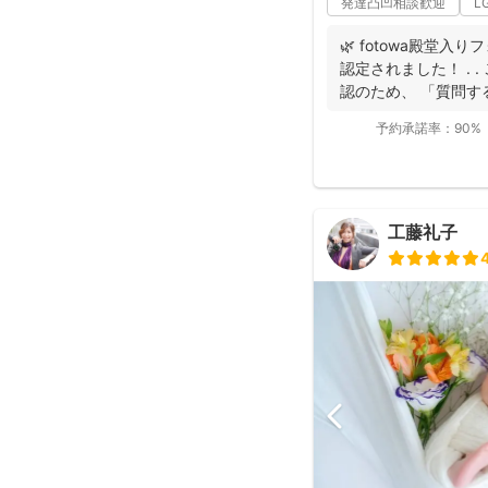
発達凸凹相談歓迎
L
🌿 fotowa殿堂入
認定されました！ . 
認のため、 「質問する
予約承諾率：
90%
工藤礼子