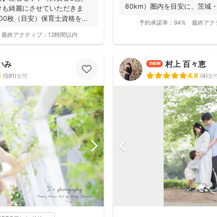
80km）圏内を目安に、茨城
けも綺麗にさせていただきま
（一部）など北...
300枚（目安）保育士資格を持
予約承諾率：
94%
最終アク
最終アクティブ：
12時間以内
いみ
村上 百々恵
new
5
4.8
(
591
)
女性
(
4
)
女