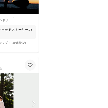
レンドリー
い出せるストーリーの
ティブ：
24時間以内
性