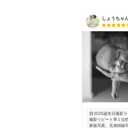
しょうちゃん（
⭐️2025誕生日撮影ラ
撮影リピート率１位👑
家族写真、兄弟姉妹写真