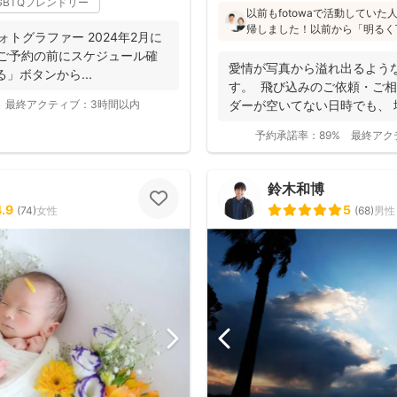
GBTQフレンドリー
以前もfotowaで活動してい
帰しました！以前から「明るく
りフォトグラファー 2024年2月に
た」「納品が早い」「赤ちゃん
. ご予約の前にスケジュール確
と好評です♪特にニューボーン
愛情が写真から溢れ出るよう
」ボタンから...
し、クオリティ高いお写真をお届
す。 飛び込みのご依頼・ご相
最終アクティブ：
3時間以内
ダーが空いてない日時でも、
き...
予約承諾率：
89%
最終アク
鈴木和博
4.9
5
(
74
)
女性
(
68
)
男性