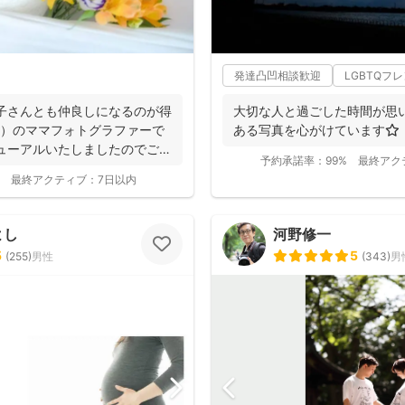
発達凸凹相談歓迎
LGBTQフ
子さんとも仲良しになるのが得
大切な人と過ごした時間が思
歳）のママフォトグラファーで
ある写真を心がけています⭐️
ューアルいたしましたのでご案
予約承諾率：
99%
最終アク
最終アクティブ：
7日以内
よし
河野修一
5
5
(
255
)
男性
(
343
)
男