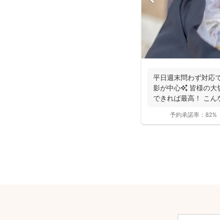
平日週末問わず対応で
影が中心✨ 皆様の大
できれば最高！ こん
っと...
予約承諾率：
82%
安