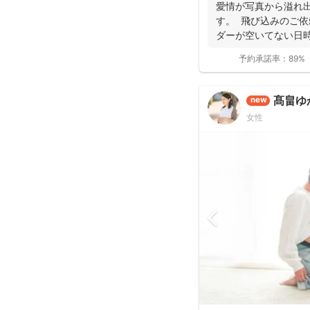
と好評です♪特にニ
愛情が写真から溢れ
し、クオリティ高いお
す。 飛び込みのご依
ダーが空いてない日時
き...
予約承諾率：
89%
髙畠ゆ
new
女性