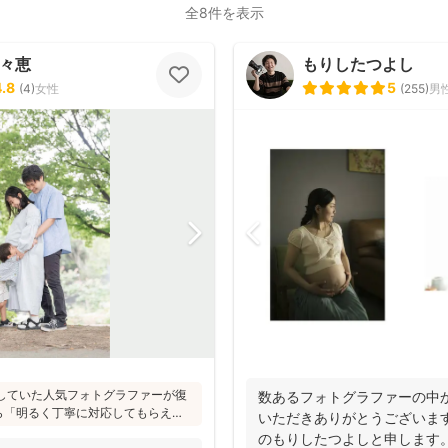
全8件を表示
百々恵
もりしたつよし
4.8
5
(
4
)
女性
(
255
)
男
活動していた人気フォトグラファーが復
数あるフォトグラファーの中
ら「明るく丁寧に対応してもらえ
いただきありがとうございま
「赤ちゃんへの対応が優しく安心」
のもりしたつよしと申します