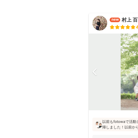
村上 
new
以前もfotowaで
帰しました！以前か
た」「納品が早い」