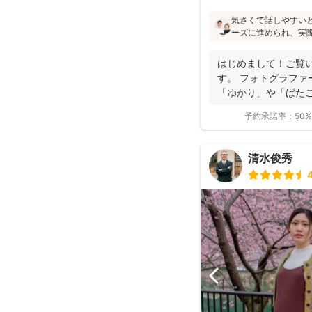
気さくで話しやすい
ーズに進められ、実
像通り！というお声も
フォトの研修をしっ
はじめまして！ご覧
験もあり、赤ちゃん
す。 フォトグラファ
けます♪
「ゆかり」や「ばたこ
く...
予約承諾率：
50%
清水俊秀
4