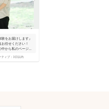
体験をお届けします』
はお任せください！
の中から私のページに
クティブ：
3日以内