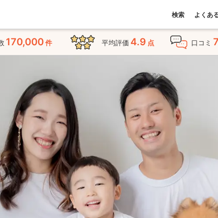
検索
よくあ
170,000
4.9
数
件
平均評価
点
口コミ