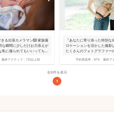
撮影基本料
全ジャンル共通
24,200
平日
円
きる出張カメラマン📷 家族撮
『あなたに寄り添った特別な
(税込)
切な瞬間に少しだけお力添えが
ロケーションを活かした撮影
29,700
円
土日祝
(税込)
な私に撮られてもいいってちら
たくさんのフォトグラファー
アクセ...
最終アクティブ：
7日以上前
予約承諾率：
87%
最終ア
この基本料に
心・うれしいをまるっと込めました
全8件を表示
1
たっぷりもらえる
写真データ75枚~
ニューボーンフォトは40枚以上
60分間
撮影
(目安)
準備・片付けなど含みます