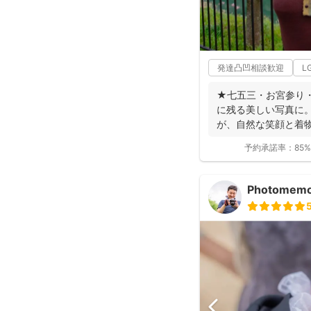
発達凸凹相談歓迎
L
★七五三・お宮参り
に残る美しい写真に。
が、自然な笑顔と着
ます。 ◉...
予約承諾率：
85%
Photomem