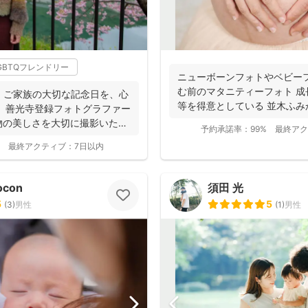
GBTQフレンドリー
ニューボーンフォトやベビー
む前のマタニティーフォト 
・ご家族の大切な記念日を、心
等を得意としている 並木ふみか
 善光寺登録フォトグラファー
物の美しさを大切に撮影いたし
予約承諾率：
99%
最終アク
最終アクティブ：
7日以内
ocon
須田 光
5
5
(
3
)
男性
(
1
)
男性