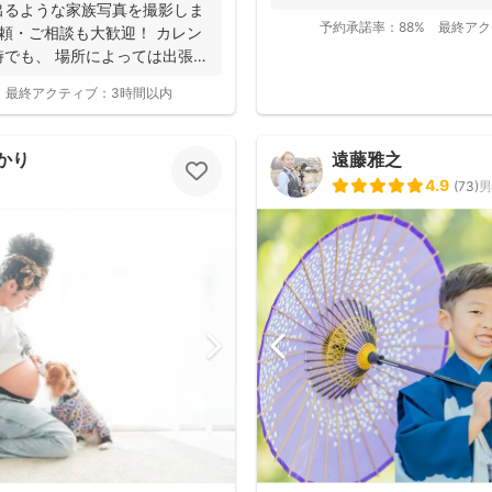
ューボーンフォトは様々な研修を受講
出るような家族写真を撮影しま
に撮影...
写真をお届けされています(^^)
予約承諾率：
88%
最終アク
頼・ご相談も大歓迎！ カレン
でも、 場所によっては出張で
最終アクティブ：
3時間以内
かり
遠藤雅之
4.9
(
73
)
男