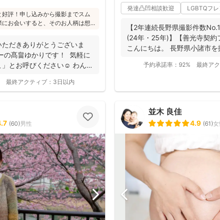
発達凸凹相談歓迎
LGBTQフ
と好評！申し込みから撮影までスム
際にお会いすると、そのお人柄は想
【2年連続長野県撮影件数No
たくさんとのこと(^^)ニューボーン
(24年・25年)】【善光寺契
かり受講され、ウェディング業界経
いただきありがとうございま
こんにちは。 長野県小諸市を
から大人まで安心してお写りいただ
ーの髙畠ゆかりです！ 気軽に
動...
」とお呼びください☺︎ わんぱ
予約承諾率：
92%
最終アク
最終アクティブ：
3日以内
並木 良佳
.7
4.9
(
60
)
男性
(
61
)
女