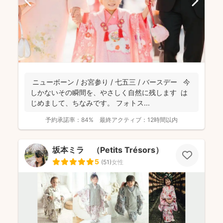
ニューボーン / お宮参り / 七五三 / バースデー 今
しかないその瞬間を、やさしく自然に残します は
じめまして、ちなみです。 フォトス...
予約承諾率：
84%
最終アクティブ：
12時間以内
坂本ミラ （Petits Trésors）
5
(
51
)
女性