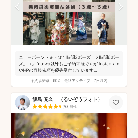
ニューボーンフォトは１時間3ポーズ、２時間6ポー
ズ。 👉 fotowa以外もご予約可能ですが Instagram
やHPの直接依頼を優先受付しています...
予約承諾率：
90%
最終アクティブ：
7日以内
飯島 充久 （るいぞうフォト）
5
(
83
)
男性