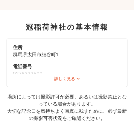
冠稲荷神社の基本情報
住所
群馬県太田市細谷町1
電話番号
0276322500
詳しく見る
時間
[社務所]9:00-17:00
場所によっては撮影許可が必要、あるいは撮影禁止とな
っている場合があります。
休業日
大切な記念日を気持ちよく写真に残すために、必ず最新
無休
の撮影可否状況をご確認ください。
料金
[参拝料]無料