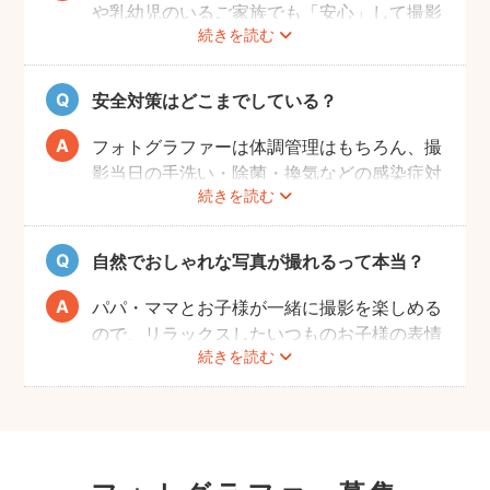
や乳幼児のいるご家族でも「安心」して撮影
続きを読む
を楽しんでいただけることです。
厳しい審査を通過した、赤ちゃん・子どもの
扱いに慣れているパパ・ママ世代のカメラマ
安全対策はどこまでしている？
ンが全国に多数在籍。
またどのカメラマンでも指名料は一切ござい
フォトグラファーは体調管理はもちろん、撮
ません。分かりやすい料金体系も人気のポイ
影当日の手洗い・除菌・換気などの感染症対
ントです。
続きを読む
策や、熱中症予防に努めます。
また、撮影中はご家族のペースに合わせなが
ら、周囲や足元に危険なものがないか注意を
自然でおしゃれな写真が撮れるって本当？
呼び掛けながら進行しますのでご安心くださ
い。
パパ・ママとお子様が一緒に撮影を楽しめる
ので、リラックスしたいつものお子様の表情
続きを読む
を撮影できます。
こども・家族撮影に長けたプロカメラマンの
中から、ユーザー自身が好きなカメラマンを
指名するので、自分好みの「家族らしいおし
ゃれな写真」に仕上がります。