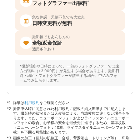
*
フォトグラファー出張料
急な体調・天候不良でも大丈夫
日時変更料が無料
撮影後でもあんしんの
全額返金保証
適用条件あり
*撮影場所や日時によって、一部のフォトグラファーでは遠
方出張料（+3,000円）が発生する場合があります。撮影日
時・場所・フォトグラファーが該当する場合、申込みフォ
ームでお知らせします。
詳細は
利用規約
をご確認ください
撮影申込時に同意された利用規約に記載の納入期限までに納入しま
す。撮影時の状況または天候等により、当該枚数に達しない場合もあ
ります。また、ニューボーンフォトおよびライフスタイルニューボー
ンフォトの場合、お子様の安全を最優先に進行するため、基準枚数
（ニューボーンフォト：40枚、ライフスタイルニューボーンフォト:75
枚）を下回る可能性があります。
画像の加工（個別の肌修正、合成、背景消去、トリミング等）、印刷