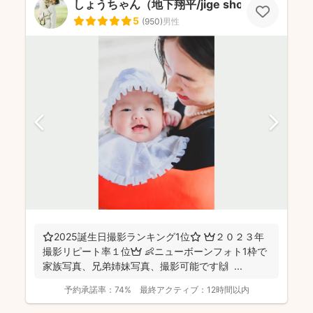
しょうちゃん（地下翔平/jige shohe）
5
(
950
)
男性
⭐️2025誕生日撮影ランキング1位⭐️ 👑２０２３年
撮影リピート率１位👑 👶ニューボーンフォト1枠で
家族写真、兄弟姉妹写真、撮影可能です🙌 ...
予約承諾率：
74%
最終アクティブ：
12時間以内