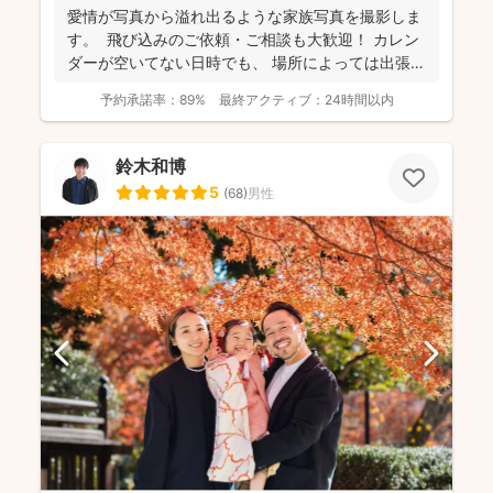
と好評です♪特にニューボーンフォトは様々な研修を受講
愛情が写真から溢れ出るような家族写真を撮影しま
し、クオリティ高いお写真をお届けされています(^^)
す。 飛び込みのご依頼・ご相談も大歓迎！ カレン
ダーが空いてない日時でも、 場所によっては出張で
き...
予約承諾率：
89%
最終アクティブ：
24時間以内
鈴木和博
5
(
68
)
男性