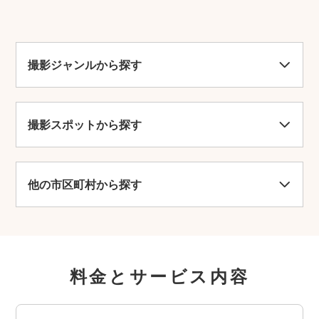
駐車場
あり(300台)
撮影ジャンルから探す
車椅子での入店
可
乳幼児の入店
撮影スポットから探す
可
紹介
日本七社に数えられる冠稲荷神社。群馬県の重要
他の市区町村から探す
文化財に指定されている本殿や拝殿をはじめ、多
くの貴重なお社が、緑豊かな森のなかに鎮座す
る。縁結びや子どもの成長を願う人々の思いをや
さしく受け止める。
料金とサービス内容