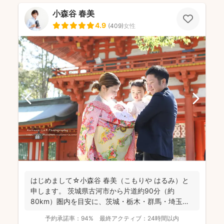
小森谷 春美
4.9
(
409
)
女性
はじめまして☆小森谷 春美（こもりや はるみ）と
申します。 茨城県古河市から片道約90分（約
80km）圏内を目安に、茨城・栃木・群馬・埼玉
（一部）など北...
予約承諾率：
94%
最終アクティブ：
24時間以内