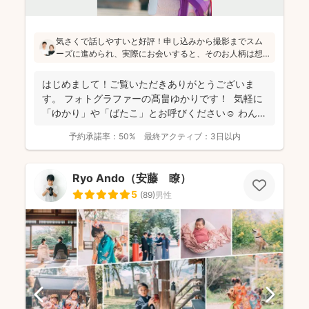
気さくで話しやすいと好評！申し込みから撮影までスム
ーズに進められ、実際にお会いすると、そのお人柄は想
像通り！というお声もたくさんとのこと(^^)ニューボーン
フォトの研修をしっかり受講され、ウェディング業界経
はじめまして！ご覧いただきありがとうございま
験もあり、赤ちゃんから大人まで安心してお写りいただ
す。 フォトグラファーの髙畠ゆかりです！ 気軽に
けます♪
「ゆかり」や「ばたこ」とお呼びください☺︎ わんぱ
く...
予約承諾率：
50%
最終アクティブ：
3日以内
Ryo Ando（安藤 瞭）
5
(
89
)
男性