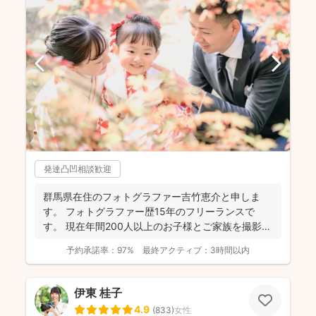
発達凸凹相談歓迎
群馬県在住のフォトグラファー吉竹恵介と申しま
す。 フォトグラファー歴15年のフリーランスで
す。 現在年間200人以上のお子様とご家族を撮影し
ております...
予約承諾率：
97%
最終アクティブ：
3時間以内
伊東 桂子
4.9
(
833
)
女性