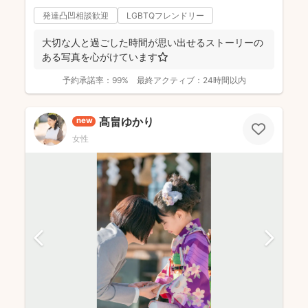
発達凸凹相談歓迎
LGBTQフレンドリー
大切な人と過ごした時間が思い出せるストーリーの
ある写真を心がけています⭐️
予約承諾率：
99%
最終アクティブ：
24時間以内
髙畠ゆかり
new
女性