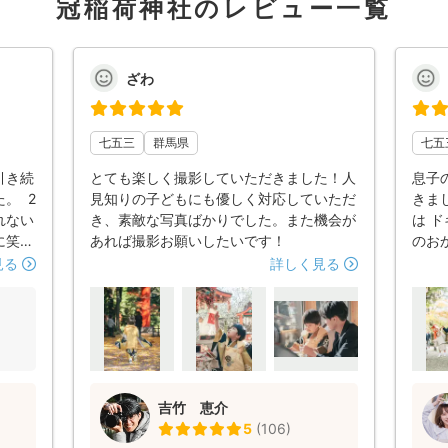
冠稲荷神社のレビュー一覧
ざわ
七五三
群馬県
七五
引き続
とても楽しく撮影していただきました！人
息子
。 2
見知りの子どもにも優しく対応していただ
きまし
れない
き、素敵な写真ばかりでした。また機会が
は 
に笑顔
あれば撮影お願いしたいです！
のお
ッセー
きず
見る
詳しく見る
からの
した
いでき
らう
。 家
さん
したい
しく
いた
い、
吉竹 恵介
る様
5
(
106
)
75