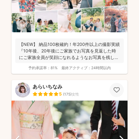
【NEW】 納品100枚確約！年200件以上の撮影実績
『10年後、20年後にご家族でお写真を見返した時
にご家族全員が笑顔になれるようなお写真を残し
ま...
予約承諾率：
81%
最終アクティブ：
24時間以内
あらいちなみ
5
(
175
)
女性