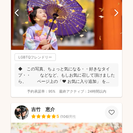
LGBTQフレンドリー
◆ この写真、ちょっと気になる・・好きなタイ
プ・・ などなど、もしお気に召して頂けました
ら、 ページ上の「❤ お気に入り追加」 を
...
予約承諾率：
95%
最終アクティブ：
24時間以内
吉竹 恵介
5
(
106
)
男性