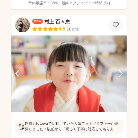
予約承諾率：
88%
最終アクティブ：
12時間以内
村上 百々恵
new
4.8
(
4
)
女性
以前もfotowaで活動していた人気フォトグラファーが復
帰しました！以前から「明るく丁寧に対応してもらえ
た」「納品が早い」「赤ちゃんへの対応が優しく安心」