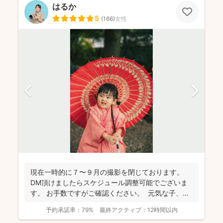
はるか
5
(
166
)
女性
現在一時的に７〜９月の撮影を閉じております。
DM頂けましたらスケジュール調整可能でございま
す。 お手数ですがご確認ください。 元気な子、人
見知...
予約承諾率：
79%
最終アクティブ：
12時間以内