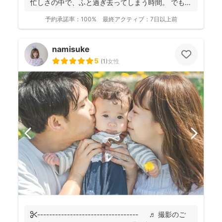
忙しさの中で、ふと過ぎ去ってしまう時間。 でもそ
の...
予約承諾率：
100%
最終アクティブ：
7日以上前
namisuke
5
(
1
)
女性
✄---------------------------------- ♬ 撮影のご