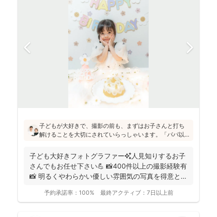
子どもが大好きで、撮影の前も、まずはお子さんと打ち
解けることを大切にされていらっしゃいます。「パパ以
外の男の人は苦手だったけど、小林さんには懐きまし
た！」というお声も！明るく優しい雰囲気の仕上がりの
子ども大好きフォトグラファー✨人見知りするお子
写真をお求めの方にはぜひおすすめです♪
さんでもお任せ下さい💪 📸400件以上の撮影経験有
📸 明るくやわらかい優しい雰囲気の写真を得意とし
ていま...
予約承諾率：
100%
最終アクティブ：
7日以上前