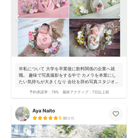
🌸私について 大学を卒業後に飲料関係の企業へ就
職。 趣味で写真撮影をする中で カメラを本業にし
たい気持ちが大きくなり 会社を辞め写真スタジオへ
転職...
予約承諾率：
78%
最終アクティブ：
7日以上前
Aya Naito
5
(
8
)
女性