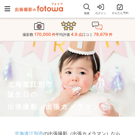
かんたん予約
検索
ログイン
170,000
4.9
78,679
撮影数
件
平均評価
点
口コミ
件
北海道江別市
誕生日の
出張撮影・出張カメラマン
北海道江別市
の出張撮影（出張カメラマン）なら