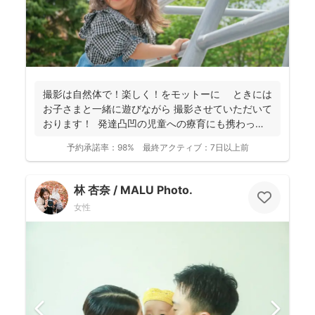
撮影は自然体で！楽しく！をモットーに ときには
お子さまと一緒に遊びながら 撮影させていただいて
おります！ 発達凸凹の児童への療育にも携わって
お...
予約承諾率：
98%
最終アクティブ：
7日以上前
林 杏奈 / MALU Photo.
女性