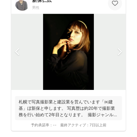
男性
札幌で写真撮影業と建設業を営んでいます「㈱建
基」ぼ新保と申します。 写真歴は約20年で撮影業
務を行い始めて2年目となります。 撮影ジャンルは
お客様...
予約承諾率：
--
最終アクティブ：
7日以上前