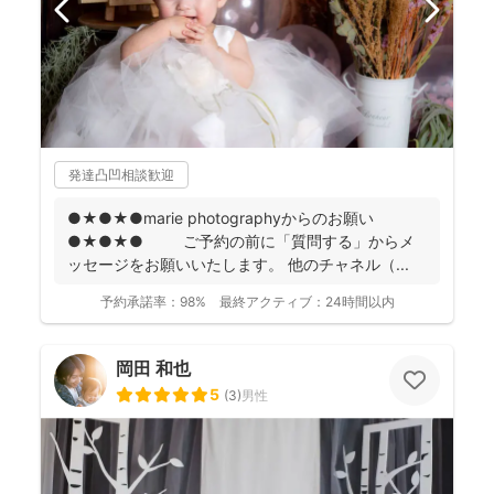
発達凸凹相談歓迎
●★●★●marie photographyからのお願い
●★●★● ご予約の前に「質問する」からメ
ッセージをお願いいたします。 他のチャネル（...
予約承諾率：
98%
最終アクティブ：
24時間以内
岡田 和也
5
(
3
)
男性