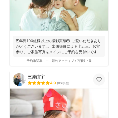
🌼年間100組様以上の撮影実績🌼 ご覧いただきあり
がとうございます𓂃 ⁡ 出張撮影による七五三、お宮
参り、ご家族写真をメインにご予約を受付中です...
予約承諾率：
--
最終アクティブ：
7日以上前
三原由宇
4.9
(
86
)
男性