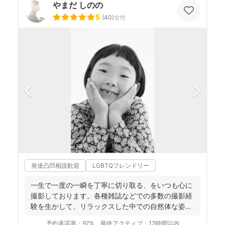
やまだ しのの
5
(
40
)
女性
発達凸凹相談歓迎
LGBTQフレンドリー
一生で一度の一瞬を丁寧に切り取る、をいつも心に
撮影しております。各種雑誌などでの多数の撮影経
験を生かして、リラックスした中での自然体な姿の
お写真を、ベスト...
予約承諾率：
97%
最終アクティブ：
12時間以内