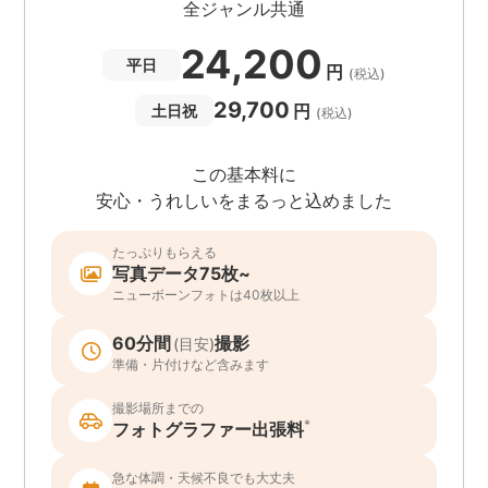
全ジャンル共通
24,200
平日
円
(税込)
29,700
円
土日祝
(税込)
この基本料に
安心・うれしいをまるっと込めました
たっぷりもらえる
写真データ75枚~
ニューボーンフォトは40枚以上
60分間
撮影
(目安)
準備・片付けなど含みます
撮影場所までの
*
フォトグラファー出張料
急な体調・天候不良でも大丈夫