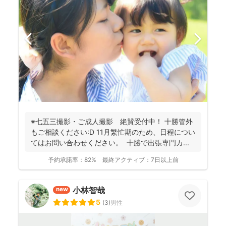
※七五三撮影・ご成人撮影 絶賛受付中！ 十勝管外
もご相談ください:D 11月繁忙期のため、日程につい
てはお問い合わせください。 十勝で出張専門カ...
予約承諾率：
82%
最終アクティブ：
7日以上前
小林智哉
new
5
(
3
)
男性