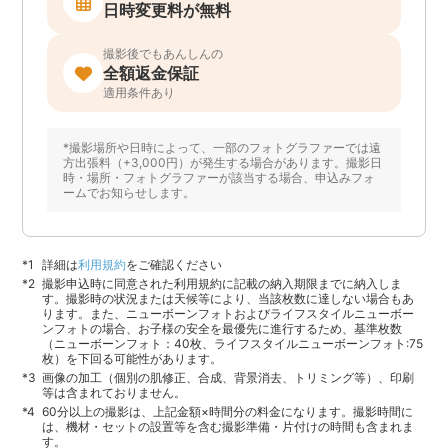
日時変更料が無料
撮影後でもあんしんの
全額返金保証
適用条件あり
*撮影場所や日時によって、一部のフォトグラファーでは遠
方出張料（+3,000円）が発生する場合があります。撮影日
時・場所・フォトグラファーが該当する場合、申込みフォ
ームでお知らせします。
詳細は
利用規約
をご確認ください
撮影申込時に同意された利用規約に記載の納入期限までに納入しま
す。撮影時の状況または天候等により、当該枚数に達しない場合もあ
ります。また、ニューボーンフォトおよびライフスタイルニューボー
ンフォトの場合、お子様の安全を最優先に進行するため、基準枚数
（ニューボーンフォト：40枚、ライフスタイルニューボーンフォト:75
枚）を下回る可能性があります。
画像の加工（個別の肌修正、合成、背景消去、トリミング等）、印刷
等は含まれておりません。
60分以上の撮影は、上記金額×時間分の料金になります。撮影時間に
は、機材・セットの設置等を含む撮影準備・片付けの時間も含まれま
す。