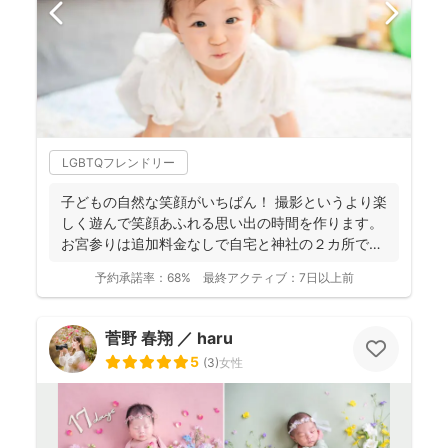
LGBTQフレンドリー
子どもの自然な笑顔がいちばん！ 撮影というより楽
しく遊んで笑顔あふれる思い出の時間を作ります。
お宮参りは追加料金なしで自宅と神社の２カ所で撮
影で...
予約承諾率：
68%
最終アクティブ：
7日以上前
菅野 春翔 ／ haru
5
(
3
)
女性