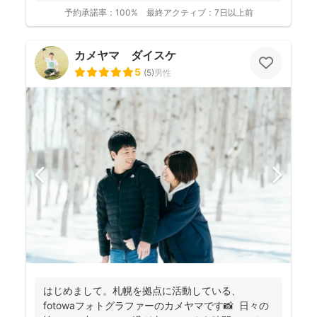
アーティス...
予約承諾率：
100%
最終アクティブ：
7日以上前
カメヤマ ダイスケ
5
(
5
)
男性
はじめまして。札幌を拠点に活動している、
fotowaフォトグラファーのカメヤマです📸 日々の