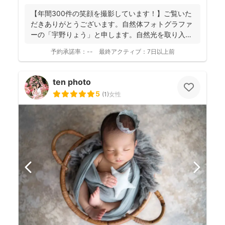
【年間300件の笑顔を撮影しています！】ご覧いた
だきありがとうございます。自然体フォトグラファ
ーの「宇野りょう」と申します。自然光を取り入れ
たナチュラルな...
予約承諾率：
--
最終アクティブ：
7日以上前
ten photo
5
(
1
)
女性