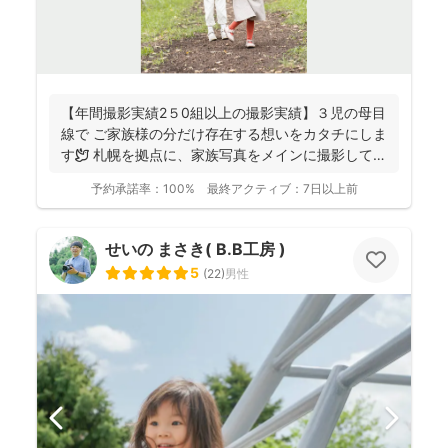
【年間撮影実績2５0組以上の撮影実績】３児の母目
線で ご家族様の分だけ存在する想いをカタチにしま
す🕊️ 札幌を拠点に、家族写真をメインに撮影してお
りま...
予約承諾率：
100%
最終アクティブ：
7日以上前
せいの まさき( B.B工房 )
5
(
22
)
男性