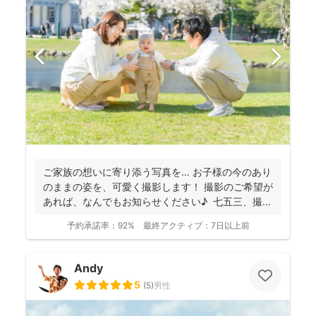
ご家族の想いに寄り添う写真を… お子様の今のあり
のままの姿を、可愛く撮影します！ 撮影のご希望が
あれば、なんでもお知らせください♪ 七五三、撮
影...
予約承諾率：
92%
最終アクティブ：
7日以上前
Andy
5
(
5
)
男性