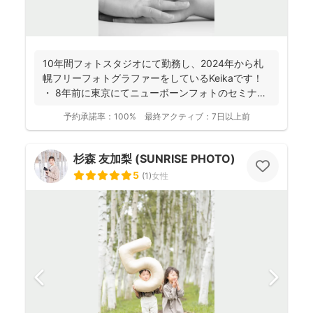
10年間フォトスタジオにて勤務し、2024年から札
幌フリーフォトグラファーをしているKeikaです！
・ 8年前に東京にてニューボーンフォトのセミナ
ー...
予約承諾率：
100%
最終アクティブ：
7日以上前
杉森 友加梨 (SUNRISE PHOTO)
5
(
1
)
女性