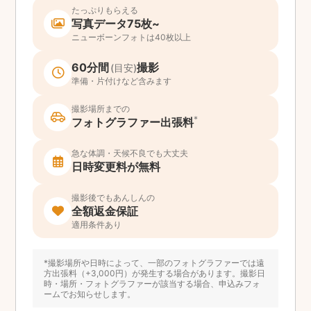
たっぷりもらえる
写真データ75枚~
ニューボーンフォトは40枚以上
60分間
撮影
(目安)
準備・片付けなど含みます
撮影場所までの
*
フォトグラファー出張料
急な体調・天候不良でも大丈夫
日時変更料が無料
撮影後でもあんしんの
全額返金保証
適用条件あり
*撮影場所や日時によって、一部のフォトグラファーでは遠
方出張料（+3,000円）が発生する場合があります。撮影日
時・場所・フォトグラファーが該当する場合、申込みフォ
ームでお知らせします。