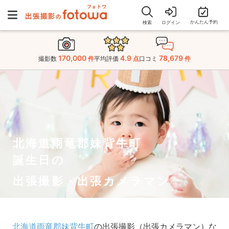
かんたん予約
検索
ログイン
170,000
4.9
78,679
撮影数
件
平均評価
点
口コミ
件
北海道雨竜郡妹背牛町
誕生日の
出張撮影・出張カメラマン
北海道雨竜郡妹背牛町
の出張撮影（出張カメラマン）な