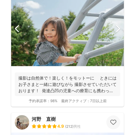
撮影は自然体で！楽しく！をモットーに ときには
お子さまと一緒に遊びながら 撮影させていただいて
おります！ 発達凸凹の児童への療育にも携わって
お...
予約承諾率：
98%
最終アクティブ：
7日以上前
河野 直樹
4.9
(
212
)
男性