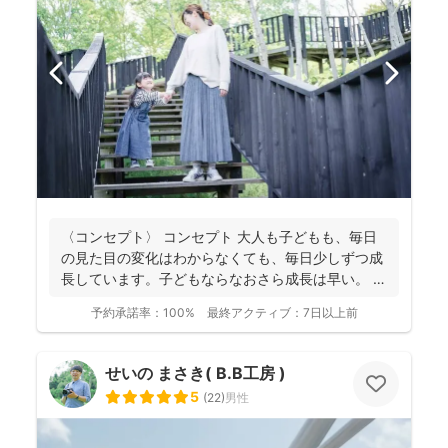
〈コンセプト〉 コンセプト 大人も子どもも、毎日
の見た目の変化はわからなくても、毎日少しずつ成
長しています。子どもならなおさら成長は早い。
大人...
予約承諾率：
100%
最終アクティブ：
7日以上前
せいの まさき( B.B工房 )
5
(
22
)
男性