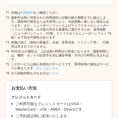
詳細は
利用規約
をご確認ください
撮影申込時に同意された利用規約に記載の納入期限までに納入しま
す。撮影時の状況または天候等により、当該枚数に達しない場合もあ
ります。また、ニューボーンフォトおよびライフスタイルニューボー
ンフォトの場合、お子様の安全を最優先に進行するため、基準枚数
（ニューボーンフォト：40枚、ライフスタイルニューボーンフォト:75
枚）を下回る可能性があります。
画像の加工（個別の肌修正、合成、背景消去、トリミング等）、印刷
等は含まれておりません。
60分以上の撮影は、上記金額×時間分の料金になります。撮影時間に
は、機材・セットの設置等を含む撮影準備・片付けの時間も含まれま
す。
このサービスは個人利用向けサービスです。商用利用の場合はサービ
スが異なります。
詳しくはこちら
仕入税額控除をされる方は
こちら
お支払い方法
クレジットカード
ご利用可能なクレジットカードはVISA・
MasterCard・JCB・AMEX・Dinersです。
ご予約成立時に決済いたします。