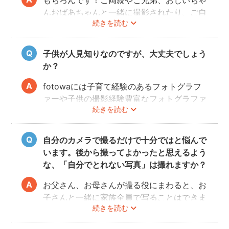
んおばあちゃんと一緒に撮影されたり、ご自
続きを読む
宅で開くお誕生日会の様子を撮影される方も
いらっしゃいます。
子供が人見知りなのですが、大丈夫でしょう
か？
fotowaには子育て経験のあるフォトグラフ
ァーや子供の撮影経験豊富なフォトグラファ
続きを読む
ーもたくさん登録しています！ぜひ相談して
みてください。
また、フォトグラファー募集機能で人見知り
自分のカメラで撮るだけで十分ではと悩んで
のお子様の撮影が得意なフォトグラファーを
います。後から撮ってよかったと思えるよう
募集してみるのもおすすめです。
な、「自分でとれない写真」は撮れますか？
お父さん、お母さんが撮る役にまわると、お
子さんと一緒に家族全員で写ることはできま
続きを読む
せんし、プロの機材や構図ならではのクオリ
ティもあります。