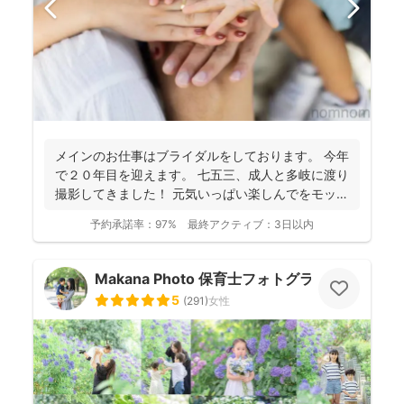
メインのお仕事はブライダルをしております。 今年
で２０年目を迎えます。 七五三、成人と多岐に渡り
撮影してきました！ 元気いっぱい楽しんでをモット
ーに...
予約承諾率：
97%
最終アクティブ：
3日以内
Makana Photo 保育士フォトグラファー
5
(
291
)
女性