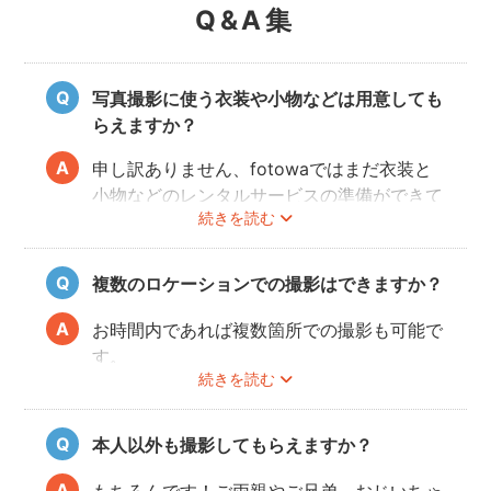
Q&A集
写真撮影に使う衣装や小物などは用意しても
らえますか？
申し訳ありません、fotowaではまだ衣装と
小物などのレンタルサービスの準備ができて
続きを読む
おりませんので、お客様ご自身にご用意をお
願いしております。
複数のロケーションでの撮影はできますか？
お時間内であれば複数箇所での撮影も可能で
す。
続きを読む
事前に撮りたい場所や撮影のイメージをフォ
トグラファーさんと相談しておくと撮影もス
ムーズに行うことができますよ。
本人以外も撮影してもらえますか？
もちろんです！ご両親やご兄弟、おじいちゃ