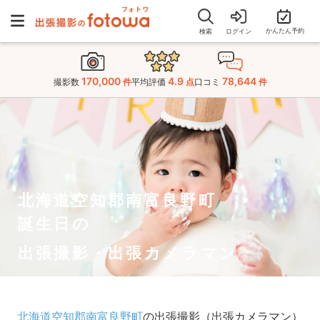
かんたん予約
検索
ログイン
170,000
4.9
78,644
撮影数
件
平均評価
点
口コミ
件
北海道空知郡南富良野町
誕生日の
出張撮影・出張カメラマン
北海道空知郡南富良野町
の出張撮影（出張カメラマン）