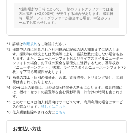
*撮影場所や日時によって、一部のフォトグラファーでは遠
方出張料（+3,000円）が発生する場合があります。撮影日
時・場所・フォトグラファーが該当する場合、申込みフォ
ームでお知らせします。
詳細は
利用規約
をご確認ください
撮影申込時に同意された利用規約に記載の納入期限までに納入しま
す。撮影時の状況または天候等により、当該枚数に達しない場合もあ
ります。また、ニューボーンフォトおよびライフスタイルニューボー
ンフォトの場合、お子様の安全を最優先に進行するため、基準枚数
（ニューボーンフォト：40枚、ライフスタイルニューボーンフォト:75
枚）を下回る可能性があります。
画像の加工（個別の肌修正、合成、背景消去、トリミング等）、印刷
等は含まれておりません。
60分以上の撮影は、上記金額×時間分の料金になります。撮影時間に
は、機材・セットの設置等を含む撮影準備・片付けの時間も含まれま
す。
このサービスは個人利用向けサービスです。商用利用の場合はサービ
スが異なります。
詳しくはこちら
仕入税額控除をされる方は
こちら
お支払い方法