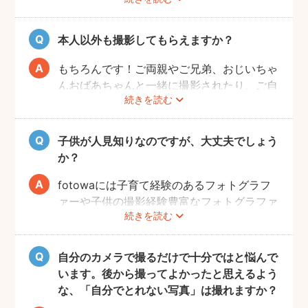
事前に撮りたい場所や撮影のイメージをフォ
トグラファーさんと相談しておくと撮影もス
ムーズに行うことができますよ。
本人以外も撮影してもらえますか？
もちろんです！ご両親やご兄弟、おじいちゃ
んおばあちゃんと一緒に撮影されたり、ご自
続きを読む
宅で開くお誕生日会の様子を撮影される方も
いらっしゃいます。
子供が人見知りなのですが、大丈夫でしょう
か？
fotowaには子育て経験のあるフォトグラフ
ァーや子供の撮影経験豊富なフォトグラファ
続きを読む
ーもたくさん登録しています！ぜひ相談して
みてください。
また、フォトグラファー募集機能で人見知り
自分のカメラで撮るだけで十分ではと悩んで
のお子様の撮影が得意なフォトグラファーを
います。後から撮ってよかったと思えるよう
募集してみるのもおすすめです。
な、「自分でとれない写真」は撮れますか？