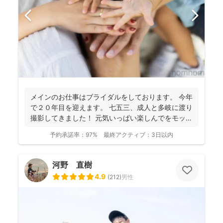
メインのお仕事はブライダルをしております。 今年
で２０年目を迎えます。 七五三、成人と多岐に渡り
撮影してきました！ 元気いっぱい楽しんでをモット
ーに...
予約承諾率：
97%
最終アクティブ：
3日以内
河野 直樹
4.9
(
212
)
男性