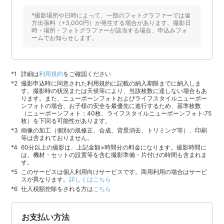
*撮影場所や日時によって、一部のフォトグラファーでは遠
方出張料（+3,000円）が発生する場合があります。撮影日
時・場所・フォトグラファーが該当する場合、申込みフォ
ームでお知らせします。
詳細は
利用規約
をご確認ください
撮影申込時に同意された利用規約に記載の納入期限までに納入しま
す。撮影時の状況または天候等により、当該枚数に達しない場合もあ
ります。また、ニューボーンフォトおよびライフスタイルニューボー
ンフォトの場合、お子様の安全を最優先に進行するため、基準枚数
（ニューボーンフォト：40枚、ライフスタイルニューボーンフォト:75
枚）を下回る可能性があります。
画像の加工（個別の肌修正、合成、背景消去、トリミング等）、印刷
等は含まれておりません。
60分以上の撮影は、上記金額×時間分の料金になります。撮影時間に
は、機材・セットの設置等を含む撮影準備・片付けの時間も含まれま
す。
このサービスは個人利用向けサービスです。商用利用の場合はサービ
スが異なります。
詳しくはこちら
仕入税額控除をされる方は
こちら
お支払い方法