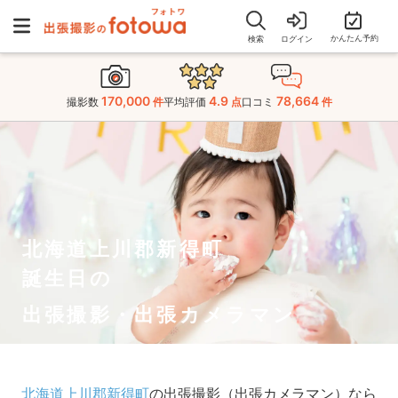
かんたん予約
検索
ログイン
170,000
4.9
78,664
撮影数
件
平均評価
点
口コミ
件
北海道上川郡新得町
誕生日の
出張撮影・出張カメラマン
北海道上川郡新得町
の出張撮影（出張カメラマン）なら