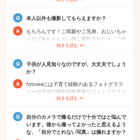
事前に撮りたい場所や撮影のイメージをフォ
トグラファーさんと相談しておくと撮影もス
ムーズに行うことができますよ。
本人以外も撮影してもらえますか？
もちろんです！ご両親やご兄弟、おじいちゃ
んおばあちゃんと一緒に撮影されたり、ご自
続きを読む
宅で開くお誕生日会の様子を撮影される方も
いらっしゃいます。
子供が人見知りなのですが、大丈夫でしょう
か？
fotowaには子育て経験のあるフォトグラフ
ァーや子供の撮影経験豊富なフォトグラファ
続きを読む
ーもたくさん登録しています！ぜひ相談して
みてください。
また、フォトグラファー募集機能で人見知り
自分のカメラで撮るだけで十分ではと悩んで
のお子様の撮影が得意なフォトグラファーを
います。後から撮ってよかったと思えるよう
募集してみるのもおすすめです。
な、「自分でとれない写真」は撮れますか？