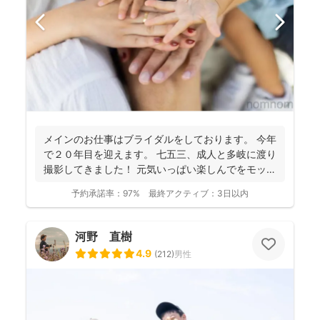
メインのお仕事はブライダルをしております。 今年
で２０年目を迎えます。 七五三、成人と多岐に渡り
撮影してきました！ 元気いっぱい楽しんでをモット
ーに...
予約承諾率：
97%
最終アクティブ：
3日以内
河野 直樹
4.9
(
212
)
男性