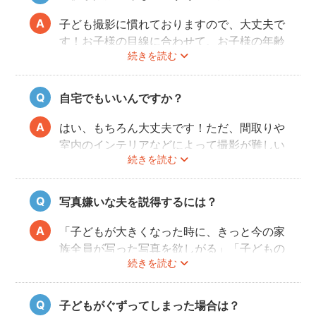
ゃれな写真」に仕上がります。
fotowaは「こだわり指名予約」の場合最短
で前日予約が可能です！ご希望の撮影日時
子ども撮影に慣れておりますので、大丈夫で
で、ぜひフォトグラファーを検索してみてく
す！お子様の目線に合わせて、お子様の年齢
ださいね。
続きを読む
にあわせてコミュニケーションをすれば、お
子様は心を開いてくれます。お子様にとっ
て、ただやらされるだけのイヤイヤな写真撮
自宅でもいいんですか？
影ではなく、一緒に楽しみながら、一緒に遊
びながら写真を撮影していきます。
はい、もちろん大丈夫です！ただ、間取りや
室内のインテリアなどによって撮影が難しい
続きを読む
場合もありますので、事前にフォトグラファ
ーに相談してみてください。
写真嫌いな夫を説得するには？
「子どもが大きくなった時に、きっと今の家
族全員が写った写真を欲しがる」「子どもの
続きを読む
結婚式で使える写真を撮らないと！」はかな
り効きます。それでも説得できない場合は、
当日撮影の際に、楽しそうにしているお子様
子どもがぐずってしまった場合は？
と奥様の様子を見て、実際に撮れた写真をカ