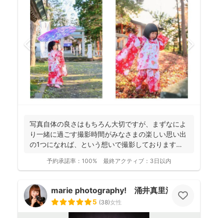
写真自体の良さはもちろん大切ですが、まずなによ
り一緒に過ごす撮影時間がみなさまの楽しい思い出
の1つになれば、という想いで撮影しております！
----...
予約承諾率：
100%
最終アクティブ：
3日以内
marie photography! 涌井真里江
5
(
38
)
女性