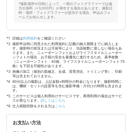
*撮影場所や日時によって、一部のフォトグラファーでは遠
方出張料（+3,000円）が発生する場合があります。撮影日
時・場所・フォトグラファーが該当する場合、申込みフォ
ームでお知らせします。
詳細は
利用規約
をご確認ください
撮影申込時に同意された利用規約に記載の納入期限までに納入しま
す。撮影時の状況または天候等により、当該枚数に達しない場合もあ
ります。また、ニューボーンフォトおよびライフスタイルニューボー
ンフォトの場合、お子様の安全を最優先に進行するため、基準枚数
（ニューボーンフォト：40枚、ライフスタイルニューボーンフォト:75
枚）を下回る可能性があります。
画像の加工（個別の肌修正、合成、背景消去、トリミング等）、印刷
等は含まれておりません。
60分以上の撮影は、上記金額×時間分の料金になります。撮影時間に
は、機材・セットの設置等を含む撮影準備・片付けの時間も含まれま
す。
このサービスは個人利用向けサービスです。商用利用の場合はサービ
スが異なります。
詳しくはこちら
仕入税額控除をされる方は
こちら
お支払い方法