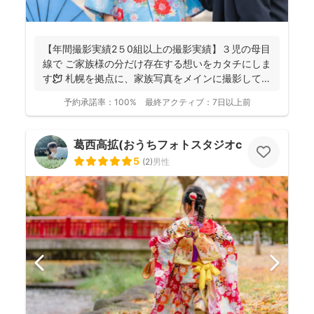
【年間撮影実績2５0組以上の撮影実績】３児の母目
線で ご家族様の分だけ存在する想いをカタチにしま
す🕊️ 札幌を拠点に、家族写真をメインに撮影してお
りま...
予約承諾率：
100%
最終アクティブ：
7日以上前
葛西高拡(おうちフォトスタジオcocofilm)
5
(
2
)
男性