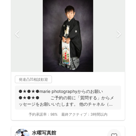
発達凸凹相談歓迎
●★●★●marie photographyからのお願い
●★●★● ご予約の前に「質問する」からメ
ッセージをお願いいたします。 他のチャネル（...
予約承諾率：
98%
最終アクティブ：
3時間以内
水曜写真館