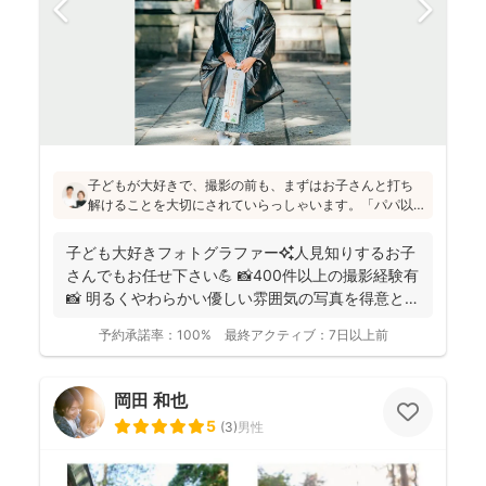
子どもが大好きで、撮影の前も、まずはお子さんと打ち
解けることを大切にされていらっしゃいます。「パパ以
外の男の人は苦手だったけど、小林さんには懐きまし
た！」というお声も！明るく優しい雰囲気の仕上がりの
子ども大好きフォトグラファー✨人見知りするお子
写真をお求めの方にはぜひおすすめです♪
さんでもお任せ下さい💪 📸400件以上の撮影経験有
📸 明るくやわらかい優しい雰囲気の写真を得意とし
ていま...
予約承諾率：
100%
最終アクティブ：
7日以上前
岡田 和也
5
(
3
)
男性