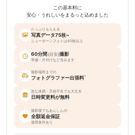
この基本料に
安心・うれしいをまるっと込めました
たっぷりもらえる
写真データ75枚~
ニューボーンフォトは40枚以上
60分間
撮影
(目安)
準備・片付けなど含みます
撮影場所までの
*
フォトグラファー出張料
急な体調・天候不良でも大丈夫
日時変更料が無料
撮影後でもあんしんの
全額返金保証
適用条件あり