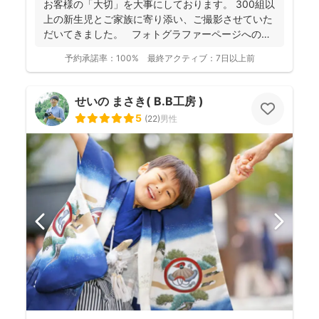
お客様の「大切」を大事にしております。 300組以
上の新生児とご家族に寄り添い、ご撮影させていた
だいてきました。 フォトグラファーページへの
ご...
予約承諾率：
100%
最終アクティブ：
7日以上前
せいの まさき( B.B工房 )
5
(
22
)
男性