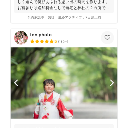
しく遊んで笑顔あふれる思い出の時間を作ります。
お宮参りは追加料金なしで自宅と神社の２カ所で撮
影で...
予約承諾率：
68%
最終アクティブ：
7日以上前
ten photo
5
(
1
)
女性