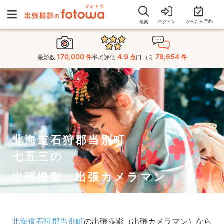
かんたん予約
検索
ログイン
170,000
4.9
78,654
撮影数
件
平均評価
点
口コミ
件
北海道石狩郡当別町
七五三の
出張撮影・出張カメラマン
北海道石狩郡当別町
の出張撮影（出張カメラマン）なら