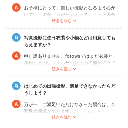
メラで見せてもらって、ノリノリになって一
お子様にとって、楽しい撮影となるよう心が
緒に写るようになることが多いです！
けていますが、万が一ぐずってしまった場合
続きを読む
は、一旦休憩を挟んで、好きなおやつを食べ
させたりして気を取り直します（
当日にオス
スメの持ち物
）。また、お子様の泣き顔も、
写真撮影に使う衣装や小物などは用意しても
いつか素敵な思い出になりますので、そこも
らえますか？
写真におさめておきます！
申し訳ありません、fotowaではまだ衣装と
小物などのレンタルサービスの準備ができて
続きを読む
おりませんので、お客様ご自身にご用意をお
願いしております。
はじめての出張撮影、満足できなかったらど
うしよう？
万が一、ご満足いただけなかった場合は、全
額返金保証があります。
詳しくはこちら
続きを読む