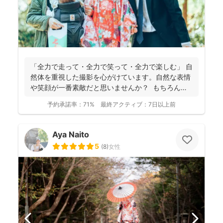
「全力で走って・全力で笑って・全力で楽しむ」 自
然体を重視した撮影を心がけています。自然な表情
や笑顔が一番素敵だと思いませんか？ もちろん、
きちん...
予約承諾率：
71%
最終アクティブ：
7日以上前
Aya Naito
5
(
8
)
女性