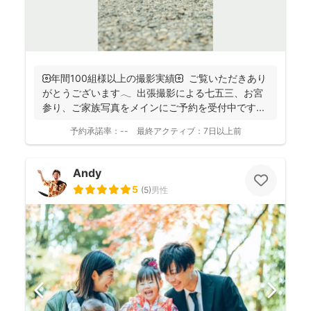
🌼年間100組様以上の撮影実績🌼 ご覧いただきあり
がとうございます𓂃 ⁡ 出張撮影による七五三、お宮
参り、ご家族写真をメインにご予約を受付中です...
予約承諾率：
--
最終アクティブ：
7日以上前
Andy
5
(
5
)
男性