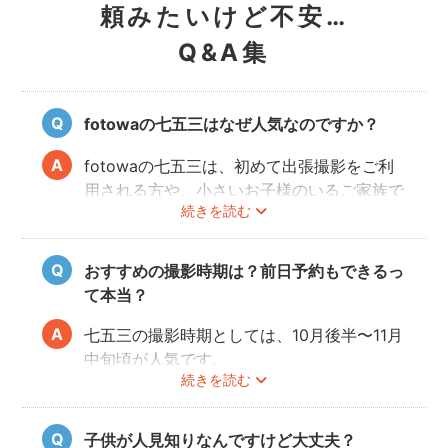
頼みたいけど不安…
Q&A集
fotowaの七五三はなぜ人気なのですか？
fotowaの七五三は、初めて出張撮影をご利
用される方や、小さいお子様のいるご家族で
続きを読む
も「安心」して撮影を楽しんでいただけま
す。厳しい審査を通過した、子どもの扱いに
慣れているカメラマンが多数登録していま
おすすめの撮影時期は？前日予約もできるっ
す。
て本当？
パパ・ママとお子様が一緒に撮影を楽しめる
ので、リラックスしたいつものお子様の表情
七五三の撮影時期としては、10月後半〜11月
を写真に残せます。
中旬頃が人気です。
続きを読む
こども・家族撮影に長けたプロカメラマンの
今年は参拝先の混雑状況を考慮し、時期をず
中から、ユーザー自身が好きなカメラマンを
らして前撮りや後撮りをするご家族も多いよ
指名するので、自分好みの「家族らしいおし
うです。
子供が人見知りなんですけど大丈夫？