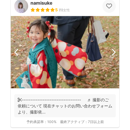
namisuke
5
(
1
)
女性
✄---------------------------------- ♬ 撮影のご
依頼について 現在チャットのお問い合わせフォーム
より、撮影依...
予約承諾率：
100%
最終アクティブ：
7日以上前