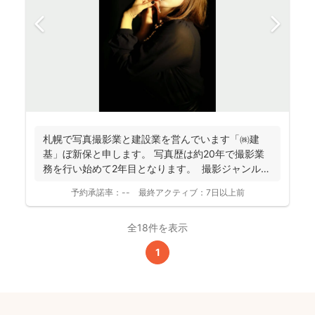
札幌で写真撮影業と建設業を営んでいます「㈱建
基」ぼ新保と申します。 写真歴は約20年で撮影業
務を行い始めて2年目となります。 撮影ジャンルは
お客様...
予約承諾率：
--
最終アクティブ：
7日以上前
全18件を表示
1