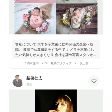
🌸私について 大学を卒業後に飲料関係の企業へ就
職。 趣味で写真撮影をする中で カメラを本業にし
たい気持ちが大きくなり 会社を辞め写真スタジオへ
転職...
予約承諾率：
78%
最終アクティブ：
7日以上前
新保仁広
男性