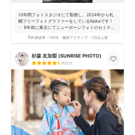
10年間フォトスタジオにて勤務し、2024年から札
幌フリーフォトグラファーをしているKeikaです！
・ 8年前に東京にてニューボーンフォトのセミナ
ー...
予約承諾率：
100%
最終アクティブ：
7日以上前
杉森 友加梨 (SUNRISE PHOTO)
5
(
1
)
女性