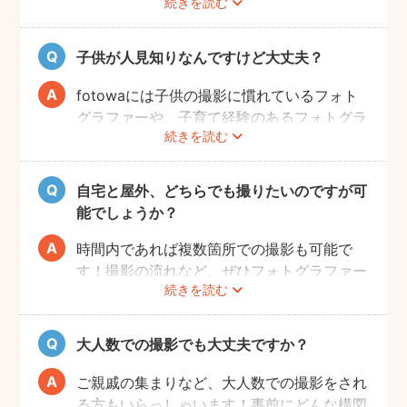
続きを読む
ご家族みなさんが撮りやすい場所をご指定い
ただければと思います。
子供が人見知りなんですけど大丈夫？
fotowaには子供の撮影に慣れているフォト
グラファーや、子育て経験のあるフォトグラ
続きを読む
ファーがたくさんいます！お子様のペースに
合わせて撮影をするので、人見知りのお子様
でも自然な表情を引き出してくれます。
自宅と屋外、どちらでも撮りたいのですが可
能でしょうか？
時間内であれば複数箇所での撮影も可能で
す！撮影の流れなど、ぜひフォトグラファー
続きを読む
に相談してみてください。
大人数での撮影でも大丈夫ですか？
ご親戚の集まりなど、大人数での撮影をされ
る方もいらっしゃいます！事前にどんな構図