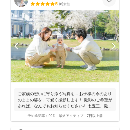
5
(
8
)
女性
ご家族の想いに寄り添う写真を… お子様の今のあり
のままの姿を、可愛く撮影します！ 撮影のご希望が
あれば、なんでもお知らせください♪ 七五三、撮
影...
予約承諾率：
92%
最終アクティブ：
7日以上前