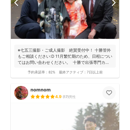
※七五三撮影・ご成人撮影 絶賛受付中！ 十勝管外
もご相談ください:D 11月繁忙期のため、日程につい
てはお問い合わせください。 十勝で出張専門カ...
予約承諾率：
82%
最終アクティブ：
7日以上前
nomnom
4.9
(
17
)
男性