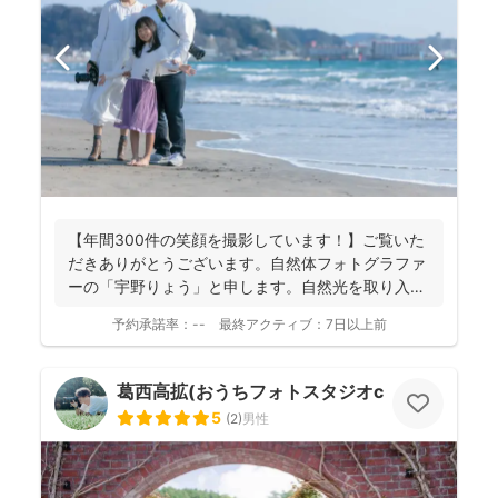
【年間300件の笑顔を撮影しています！】ご覧いた
だきありがとうございます。自然体フォトグラファ
ーの「宇野りょう」と申します。自然光を取り入れ
たナチュラルな...
予約承諾率：
--
最終アクティブ：
7日以上前
葛西高拡(おうちフォトスタジオcocofilm)
5
(
2
)
男性