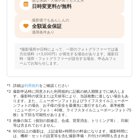
急な体調・天候不良でも大丈夫
日時変更料が無料
撮影後でもあんしんの
全額返金保証
適用条件あり
*撮影場所や日時によって、一部のフォトグラファーでは遠
方出張料（+3,000円）が発生する場合があります。撮影日
時・場所・フォトグラファーが該当する場合、申込みフォ
ームでお知らせします。
詳細は
利用規約
をご確認ください
撮影申込時に同意された利用規約に記載の納入期限までに納入しま
す。撮影時の状況または天候等により、当該枚数に達しない場合もあ
ります。また、ニューボーンフォトおよびライフスタイルニューボー
ンフォトの場合、お子様の安全を最優先に進行するため、基準枚数
（ニューボーンフォト：40枚、ライフスタイルニューボーンフォト:75
枚）を下回る可能性があります。
画像の加工（個別の肌修正、合成、背景消去、トリミング等）、印刷
等は含まれておりません。
60分以上の撮影は、上記金額×時間分の料金になります。撮影時間に
は、機材・セットの設置等を含む撮影準備・片付けの時間も含まれま