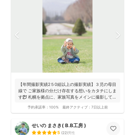
【年間撮影実績2５0組以上の撮影実績】３児の母目
線で ご家族様の分だけ存在する想いをカタチにしま
す🕊️ 札幌を拠点に、家族写真をメインに撮影してお
りま...
予約承諾率：
100%
最終アクティブ：
7日以上前
せいの まさき( B.B工房 )
5
(
22
)
男性