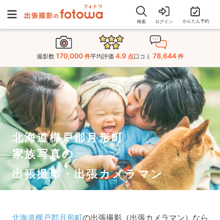
かんたん予約
検索
ログイン
170,000
4.9
78,644
撮影数
件
平均評価
点
口コミ
件
北海道樺戸郡月形町
家族写真の
出張撮影・出張カメラマン
北海道樺戸郡月形町
の出張撮影（出張カメラマン）なら