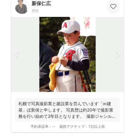
新保仁広
男性
札幌で写真撮影業と建設業を営んでいます「㈱建
基」ぼ新保と申します。 写真歴は約20年で撮影業
務を行い始めて2年目となります。 撮影ジャンルは
お客様...
予約承諾率：
--
最終アクティブ：
7日以上前