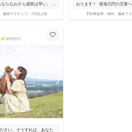
もならなおさら成長は早い。
おります！ 発達凸凹の児童
お...
最終アクティブ：
7日以上前
予約承諾率：
98%
最終アク
4.9
(
212
)
男性
撮影基本料
全ジャンル共通
24,200
平日
円
(税込)
29,700
円
土日祝
ください。そうすれば、あなた
(税込)