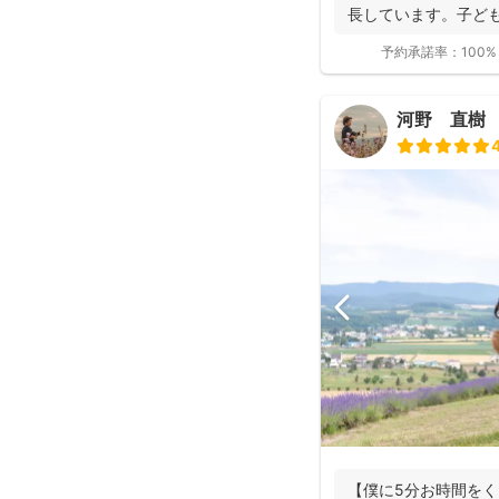
長しています。子ど
大人...
予約承諾率：
100%
河野 直樹
【僕に5分お時間を