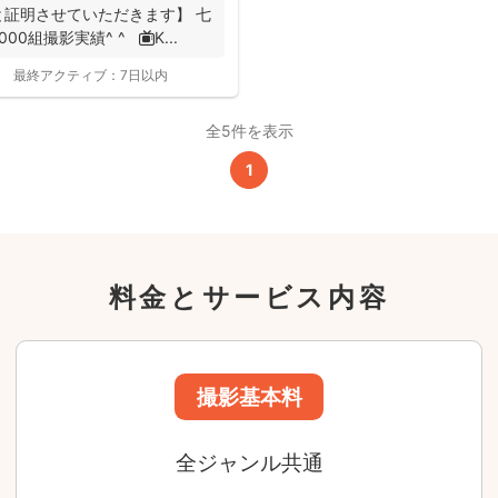
証明させていただきます】 七
0組撮影実績^ ^ 📺K...
この基本料に
最終アクティブ：
7日以内
心・うれしいをまるっと込めました
全5件を表示
たっぷりもらえる
写真データ75枚~
1
ニューボーンフォトは40枚以上
60分間
撮影
(目安)
準備・片付けなど含みます
料金とサービス内容
撮影場所までの
*
フォトグラファー出張料
急な体調・天候不良でも大丈夫
日時変更料が無料
撮影後でもあんしんの
全額返金保証
適用条件あり