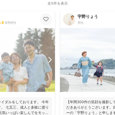
全5件を表示
宇野りょう
4.9
(
17
)
男性
男性
イダルをしております。 今年
【年間300件の笑顔を撮影し
。 七五三、成人と多岐に渡り
だきありがとうございます。
元気いっぱい楽しんでをモット
ーの「宇野りょう」と申しま