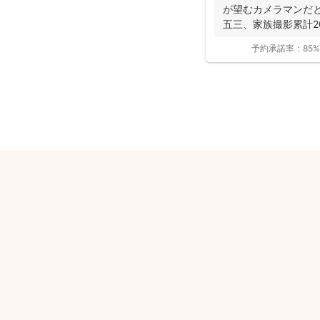
が望むカメラマンだと
五三、家族撮影累計200
予約承諾率：
85%
安