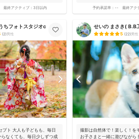
たナチュラルな...
最終アクティブ：
3日以内
予約承諾率：
--
最終アク
ちフォトスタジオcocofilm)
せいの まさき( B.B
5
5
(
2
)
男性
(
22
)
男性
セプト 大人も子どもも、毎日
撮影は自然体で！楽しく！を
からなくても、毎日少しずつ成
お子さまと一緒に遊びながら