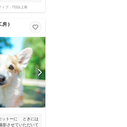
ティブ：
7日以上前
工房 )
モットーに ときには
 撮影させていただいて