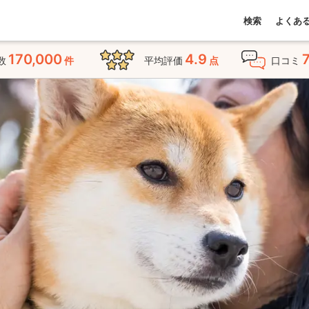
検索
よくあ
170,000
4.9
数
件
平均評価
点
口コミ