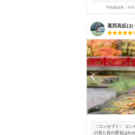
ーに...
予約承諾率：
97%
葛西高拡(おう
〈コンセプト〉 コン
の見た目の変化はわ