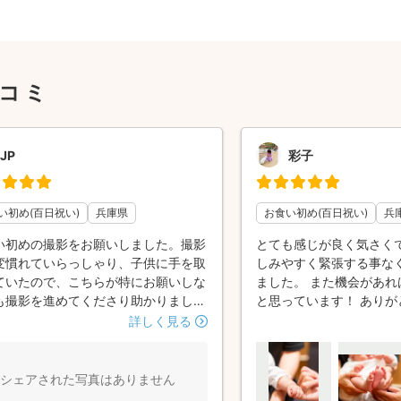
口コミ
JP
彩子
い初め(百日祝い)
兵庫県
お食い初め(百日祝い)
兵
い初めの撮影をお願いしました。撮影
とても感じが良く気さく
変慣れていらっしゃり、子供に手を取
しみやすく緊張する事な
ていたので、こちらが特にお願いしな
ました。 また機会があれ
も撮影を進めてくださり助かりまし
と思っています！ ありが
少し余裕ができると者時の確認を都度
た！
詳しく見る
てくださったのも嬉しかったです。さ
プロの撮影という感じで、出来がすご
くてびっくりでした。またぜひお願い
シェアされた写真はありません
す。ありがとうございました。