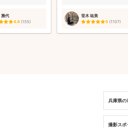
また節目の時にはぜひ撮影をお願い
と思います。 ありがとうございまし
 雅代
笹木 祐美
4.9
(
155
)
5
(
1107
)
兵庫県の
撮影スポ