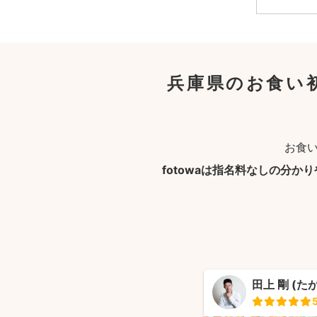
兵庫県のお食い
お食
fotowaは指名料なしの分か
田上 剛 (た