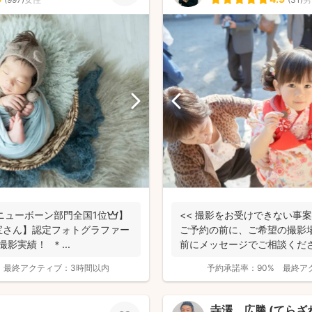
＆ニューボーン部門全国1位👑】
<< 撮影をお受けできない事
宝さん】認定フォトグラファー
ご予約の前に、ご希望の撮影
影実績！ ＊...
前にメッセージでご相談ください
最終アクティブ：
3時間以内
予約承諾率：
90%
最終ア
寺澤 広勝 (てら