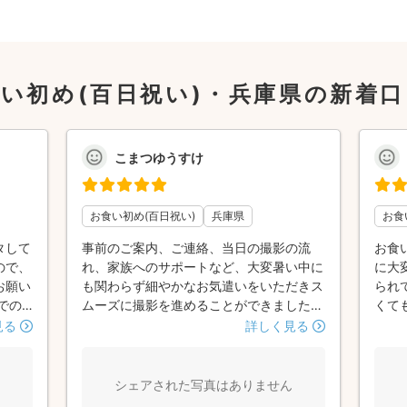
い初め(百日祝い)・兵庫県の新着
こまつゆうすけ
お食い初め(百日祝い)
兵庫県
お食
タして
事前のご案内、ご連絡、当日の撮影の流
お食
ので、
れ、家族へのサポートなど、大変暑い中に
に大
お願い
も関わらず細やかなお気遣いをいただきス
られ
での
ムーズに撮影を進めることができました。
くて
自然な
写真のカット雰囲気や色もとても綺麗で家
た。
見る
詳しく見る
写真に
族大変満足でございました。
させ
めの
すが
な角度
くよ
シェアされた写真はありません
です。
しま