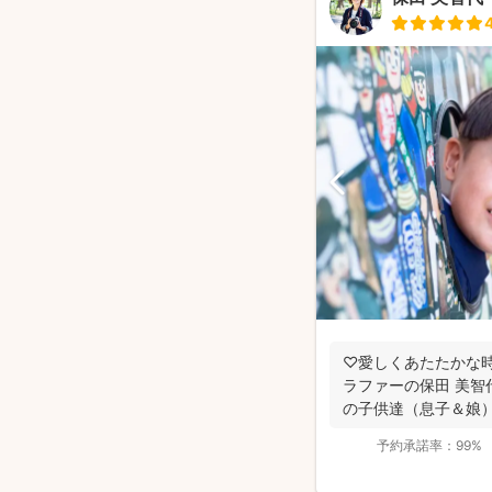
♡愛しくあたたかな時
ラファーの保田 美智
の子供達（息子＆娘
になっ...
予約承諾率：
99%