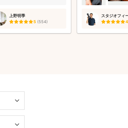
上野明季
5
(
554
)
4