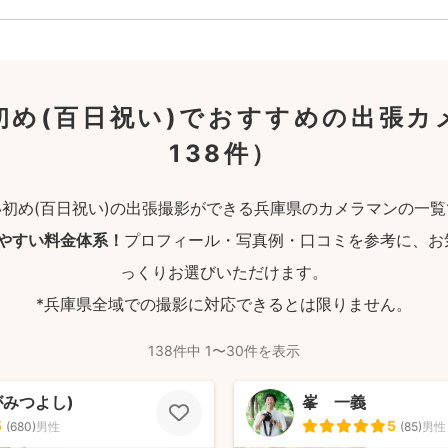
初め(百日祝い)でおすすめの出張カ
138件）
い初め(百日祝い)の出張撮影ができる兵庫県のカメラマンの一覧
りやすい料金体系！
プロフィール・写真例・口コミを参考に、お
っくりお選びいただけます。
*兵庫県全域での撮影に対応できるとは限りません。
138件中 1〜30件を表示
がみつよし)
峯 一義
5
5
(
680
)
男性
(
85
)
男性