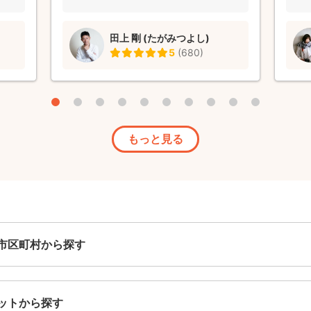
したい
た。
田上 剛 (たがみつよし)
5
(
680
)
もっと見る
市区町村から探す
ットから探す