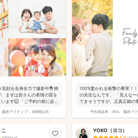
生き笑顔を全身全力で撮影中✊ 映
100%驚かれる衝撃の事実！！
が、まずは皆さんの表情の質を
の先生なんです。 「見えな
います😊 「ご予約の前に必ず
てきそうですが、正真正銘の事実
最終アクティブ：
3時間以内
予約承諾率：
95%
最終アク
さこ
YOKO（ヨコ）
5
4.9
(
997
)
女性
(
31
)
男