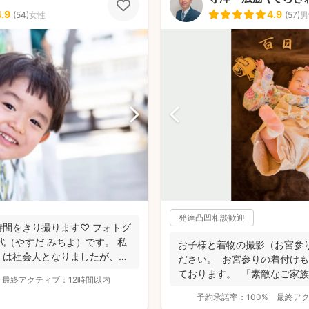
4.9
4.9
(
54
)
女性
(
57
)
男
発達凸凹相談歓迎
間をきり撮ります♡ フォトグ
代（やすだ みちよ）です。 私
お子様と着物の撮影（お宮参
）は社会人となりましたが、今
ださい。 お宮参りの着付け
ております。 「素敵なご家族
最終アクティブ：
12時間以内
に...
予約承諾率：
100%
最終ア