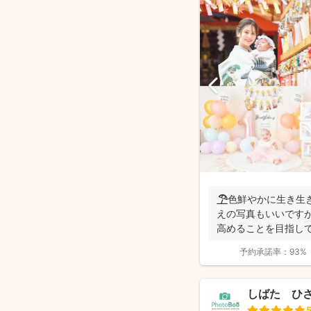
🏖️色鮮やかに生き
えの写真もいいです
高めることを目指して
メッセ...
予約承諾率：
93%
しばた ひ