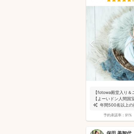
【fotowa殿堂入り
【よーいドン人間国
✨ 年間500名以上の撮
予約承諾率：
91%
保田 美智代