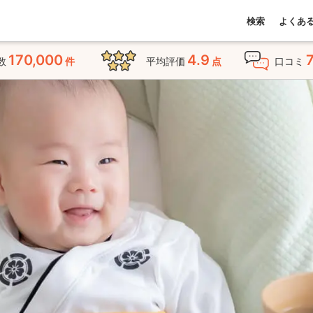
検索
よくあ
170,000
4.9
数
件
平均評価
点
口コミ