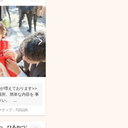
案が増えております>>
場所、簡単な内容を 事
。 ...
クティブ：
7日以内
ざわ ひろかつ）