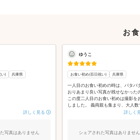
お食
ゆうこ
い)
兵庫県
お食い初め(百日祝い)
兵庫県
一人目のお食い初めの時は、バタバ
おりあまり良い写真が残せなかった
この度二人目のお食い初めは撮影を
しました。 義両親も集まり、大人数
お祝いになりましたが、それぞれの
詳しく見る
詳しく
良い表情を捉えていただき、素敵な
仕上げてくださいました。 お食い初
作法も説明していただいたり、色々
た写真はありません
シェアされた写真はありません
から撮影していただき、嬉しかった