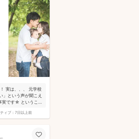
！ 実は、、、 元学校
ーい」という声が聞こえ
です☆ というこ...
ティブ：
7日以上前
性