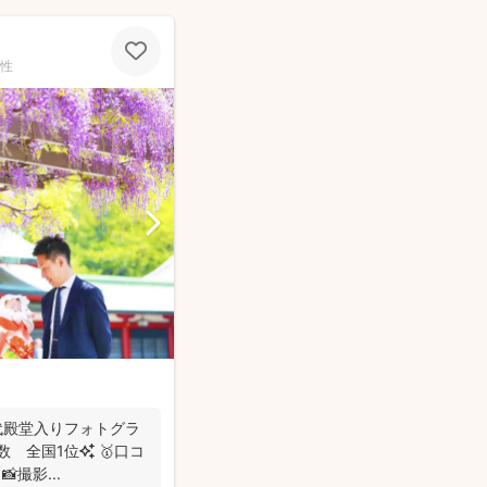
性
初代殿堂入りフォトグラ
撮影...