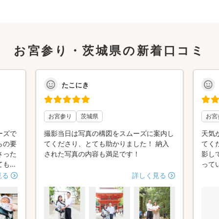
お宮参り・茨城県の新着口コミ
たこにき
お宮参り
茨城県
お宮
ーズで
撮影当日は写真の構図をスムーズに案内し
天気
らの要
てくださり、とても助かりました！ 納入
てく
さった
された写真の内容も満足です！
影し
ても紹
って
られま
🫶
見る
詳しく見る
親しみ
や母の
た。写
雰囲気