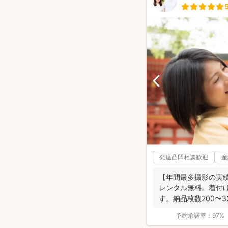
発達凸凹相談歓迎
産
【年間最多撮影の実
レンタル無料。着付
す。納品枚数200〜
つ妻の監修の下...
予約承諾率：
97%