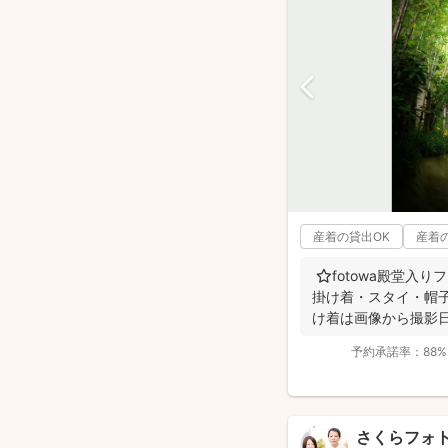
産着の貸出OK
産着
⭐️fotowa殿堂入
掛け着・スタイ・帽子
け着は画像から撮影日
予約承諾率：
88%
さくらフォ