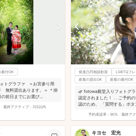
の着付OK
発達凸凹相談歓迎
LGBTQフ
産着の貸出OK
産着の着付OK
りフォトグラファ ＝お宮参り用
 無料貸出あります。＝ ＊掛
🌿 fotowa殿堂入りフォトグ
の前日までにお選び...
認定されました！ . . ご予
認のため、 「質問する」ボタン
最終アクティブ：
3日以内
予約承諾率：
90%
最終アク
ト
キヨセ 宏光