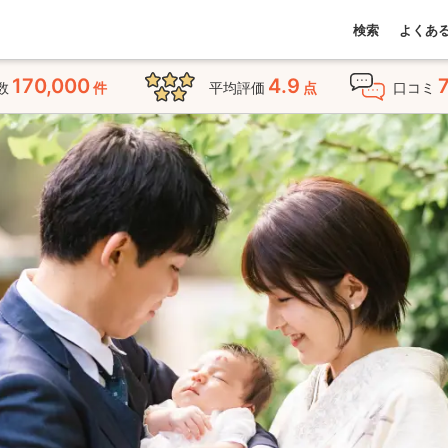
検索
よくあ
170,000
4.9
数
件
平均評価
点
口コミ