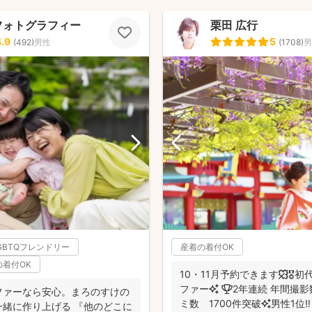
フォトグラフィー
栗田 広行
4.9
5
(
492
)
男性
(
1708
)
男
GBTQフレンドリー
産着の着付OK
の着付OK
10・11月予約できます🍁🎖
ファー✨ 🏆2年連続 年間撮影数 全国1位✨ 🥇口コ
ファーなら安心。まろのすけの
ミ数 1700件突破✨男性1位‼️ 
緒に作り上げる 『他のどこに