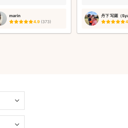
marin
丹下 写羅（Sy
4.9
(
373
)
4