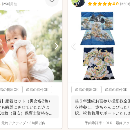
5
4.9
(
256
)
男性
(
350
)
着の貸出OK
産着の着付OK
産着の貸出OK
産着の着付OK
績】産着セット（男女各2色）
🙇５年連続お宮参り撮影数全
けも綺麗にさせていただきま
を持参し、赤ちゃんにぴった
300枚（目安）保育士資格を持
択。祝着着用サポートいたし
て。フォ...
最終アクティブ：
3時間以内
予約承諾率：
91%
最終アク