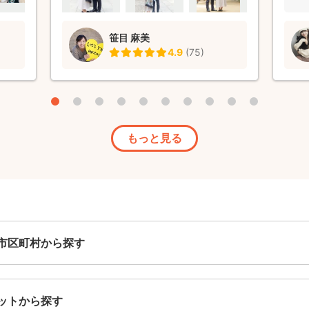
ればお
笹目 麻美
4.9
(
75
)
もっと見る
市区町村から探す
ットから探す