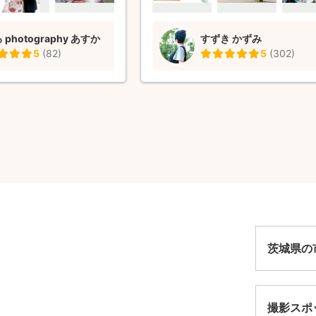
とてもオシャレで雰囲気の
で大変満足しました。 また機会あ
がり、家族で大変喜んでい
願いしたいです♩
photography あすか
すずき かずみ
何より驚いたのが、データ
5
(
82
)
5
(
302
)
の早さです！撮影直後の楽
冷めないうちに素敵な写真
き、とても幸せな気持ちに
大切なイベントのたびに
たい」と思える方に出会え
す。また次回、ぜひよろし
！
茨城県の
撮影スポ