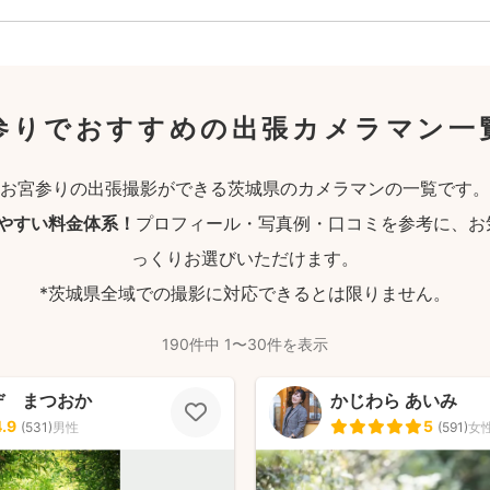
参りでおすすめの出張カメラマン一
お宮参りの出張撮影ができる茨城県のカメラマンの一覧です。
りやすい料金体系！
プロフィール・写真例・口コミを参考に、お
っくりお選びいただけます。
*茨城県全域での撮影に対応できるとは限りません。
190件中 1〜30件を表示
デ まつおか
かじわら あいみ
4.9
5
(
531
)
男性
(
591
)
女