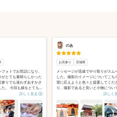
のあ
県
お宮参り
茨城県
ンフォトでお世話になり、
メッセージが迅速でやり取りがスム
りがとても素晴らしかった
した。撮影のイメージについてこち
宮参りでも迷わずあすかさ
望に応えようと色々と提案してくだ
した。 今回も娘をとても
り、撮影であると良いと小物につい
くださり、泣いている顔か
介してくださったりと気遣いが感じ
詳しく見る
詳しく
の表情まで、娘のいろんな
した。 当日お会いした時も息子を
ただくことができました。
やすく呼んでくれたり、私たち夫婦
ポーズを具体的に提案して
ことを気にかけて関わってくれまし
げで、自分たちだけでは撮
真もイメージ通りで自然体、温かい