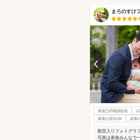
まろのすけ
発達凸凹相談歓迎
L
産着の貸出OK
産着
殿堂入りフォトグラ
写真は家族みんなで一