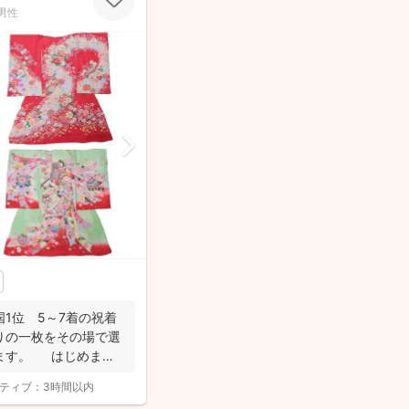
男性
国1位 5～7着の祝着
りの一枚をその場で選
ます。 はじめまし
ティブ：
3時間以内