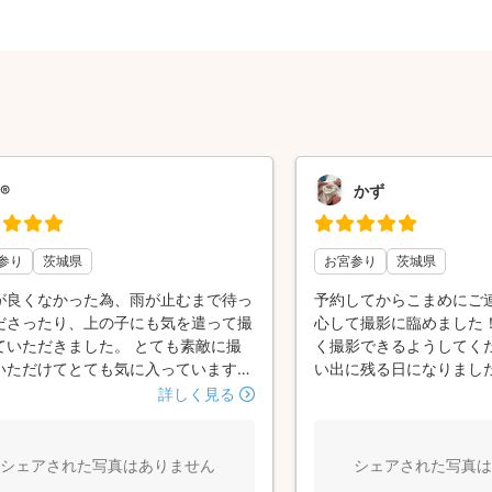
®️
かず
参り
茨城県
お宮参り
茨城県
が良くなかった為、雨が止むまで待っ
予約してからこまめにご
ださったり、上の子にも気を遣って撮
心して撮影に臨めました！
ていただきました。 とても素敵に撮
く撮影できるようしてく
いただけてとても気に入っています！
い出に残る日になりました
🫶🏻ありがとうございました！🫶🏻
したいと思います！
詳しく見る
シェアされた写真はありません
シェアされた写真は