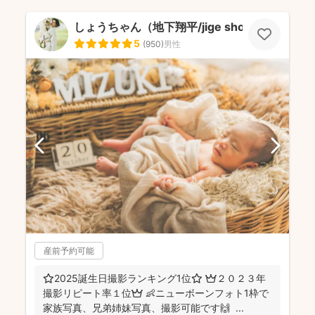
しょうちゃん（地下翔平/jige shohe）
5
(
950
)
男性
産前予約可能
⭐️2025誕生日撮影ランキング1位⭐️ 👑２０２３年
撮影リピート率１位👑 👶ニューボーンフォト1枠で
家族写真、兄弟姉妹写真、撮影可能です🙌 ...