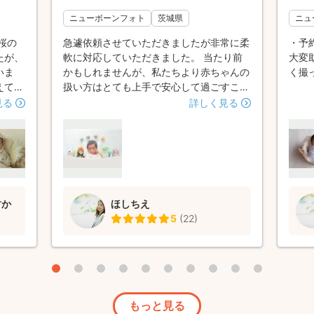
ニューボーンフォト
茨城県
ニュ
桜の
急遽依頼させていただきましたが非常に柔
・予
たが、
軟に対応していただきました。 当たり前
大変
いま
かもしれませんが、私たちより赤ちゃんの
く撮
えて無
扱い方はとても上手で安心して過ごすこと
あやし
ができました。 写真も本当に可愛くて、
見る
詳しく見る
きまし
大満足です。 ありがとうございました。
えて
をして
さって
 用
く自分
すか
ほしちえ
に的確
5
(
22
)
で、素
生の宝
もっと見る