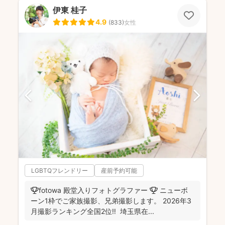
伊東 桂子
4.9
(
833
)
女性
LGBTQフレンドリー
産前予約可能
🏆fotowa 殿堂入りフォトグラファー 🏆 ニューボ
ーン1枠でご家族撮影、兄弟撮影します。 2026年3
月撮影ランキング全国2位‼️ 埼玉県在...