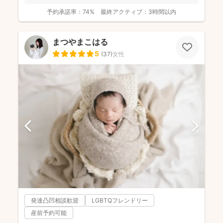
予約承諾率：
74%
最終アクティブ：
3時間以内
まつやまこはる
5
(
37
)
女性
発達凸凹相談歓迎
LGBTQフレンドリー
産前予約可能