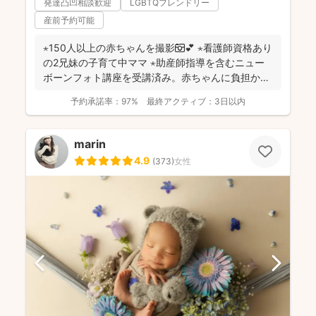
発達凸凹相談歓迎
LGBTQフレンドリー
産前予約可能
⋆150人以上の赤ちゃんを撮影📷💕 ⋆看護師資格あり
の2兄妹の子育て中ママ ⋆助産師指導を含むニュー
ボーンフォト講座を受講済み。赤ちゃんに負担かけ
ない...
予約承諾率：
97%
最終アクティブ：
3日以内
marin
4.9
(
373
)
女性