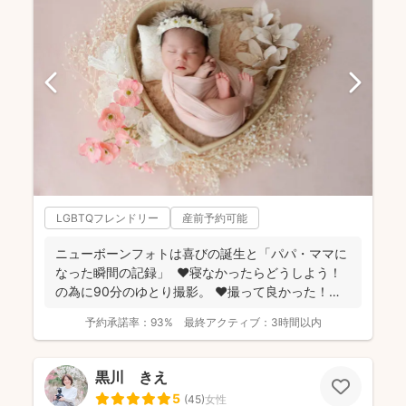
LGBTQフレンドリー
産前予約可能
ニューボーンフォトは喜びの誕生と「パパ・ママに
なった瞬間の記録」 ❤️寝なかったらどうしよう！
の為に90分のゆとり撮影。 ❤️撮って良かった！未
来...
予約承諾率：
93%
最終アクティブ：
3時間以内
黒川 きえ
5
(
45
)
女性