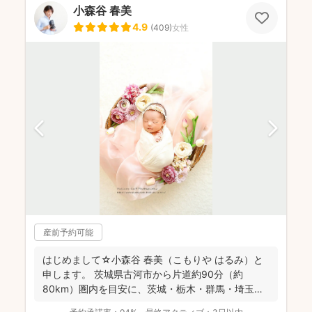
小森谷 春美
4.9
(
409
)
女性
産前予約可能
はじめまして☆小森谷 春美（こもりや はるみ）と
申します。 茨城県古河市から片道約90分（約
80km）圏内を目安に、茨城・栃木・群馬・埼玉
（一部）など北...