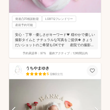
発達凸凹相談歓迎
LGBTQフレンドリー
産前予約可能
安心・丁寧・優しさがキーワード💗 穏やかで優しい
撮影タイムと ナチュラルな写真をご提供🍀 きょう
だいショットのご希望もOKです 産院での撮影...
予約承諾率：
97%
最終アクティブ：
12時間以内
うちやまゆき
5
(
280
)
女性