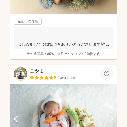
産前予約可能
はじめまして☺️閲覧頂きありがとうございます🐻
千葉県八千代市を拠点に ニュ...
予約承諾率：
85%
最終アクティブ：
3時間以内
こやま
5
(
386
)
未選択