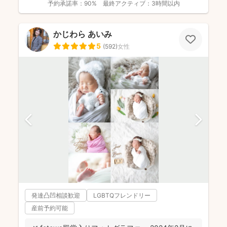
予約承諾率：
90%
最終アクティブ：
3時間以内
かじわら あいみ
5
(
592
)
女性
発達凸凹相談歓迎
LGBTQフレンドリー
産前予約可能