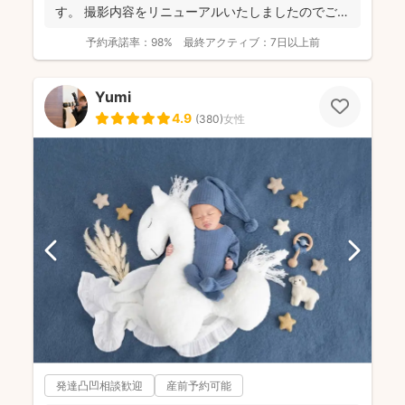
す。 撮影内容をリニューアルいたしましたのでご案
内させ...
予約承諾率：
98%
最終アクティブ：
7日以上前
Yumi
4.9
(
380
)
女性
発達凸凹相談歓迎
産前予約可能