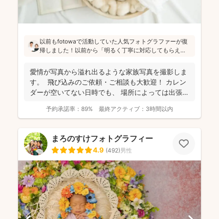
以前もfotowaで活動していた人気フォトグラファーが復
帰しました！以前から「明るく丁寧に対応してもらえ
た」「納品が早い」「赤ちゃんへの対応が優しく安心」
と好評です♪特にニューボーンフォトは様々な研修を受講
愛情が写真から溢れ出るような家族写真を撮影しま
し、クオリティ高いお写真をお届けされています(^^)
す。 飛び込みのご依頼・ご相談も大歓迎！ カレン
ダーが空いてない日時でも、 場所によっては出張で
き...
予約承諾率：
89%
最終アクティブ：
3時間以内
まろのすけフォトグラフィー
4.9
(
492
)
男性