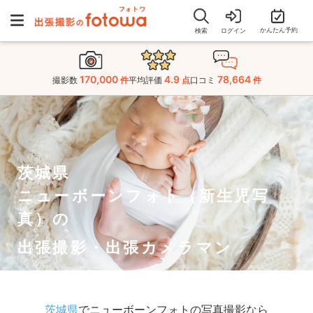
かんたん予約
検索
ログイン
170,000
4.9
78,664
撮影数
件
平均評価
点
口コミ
件
茨城県
ニューボーンフォト（新生児写
真）の
出張撮影・出張カメラマン
茨城県
でニューボーンフォトの写真撮影なら