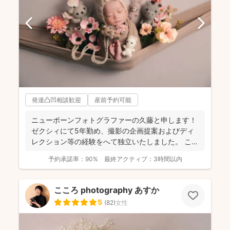
発達凸凹相談歓迎
産前予約可能
ニューボーンフォトグラファーの久藤と申します！
ゼクシィにて5年勤め、撮影の企画提案およびディ
レクション等の経験をへて独立いたしました。 これ
までに1...
予約承諾率：
90%
最終アクティブ：
3時間以内
こころ photography あすか
5
(
82
)
女性