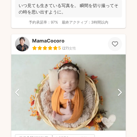
いつ見ても生きている写真を。 瞬間を切り撮ってそ
の時を思い出すように。
予約承諾率：
97%
最終アクティブ：
3時間以内
MamaCocoro
5
(
27
)
女性