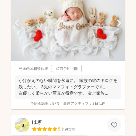
発達凸凹相談歓迎
産前予約可能
かけがえのない瞬間を永遠に。 家族の絆のキロクを
残したい。 3児のママフォトグラファーです。
🌸優しく柔らかい写真が得意です。 🌸ご家族...
予約承諾率：
97%
最終アクティブ：
3日以内
はぎ
5
(
19
)
女性