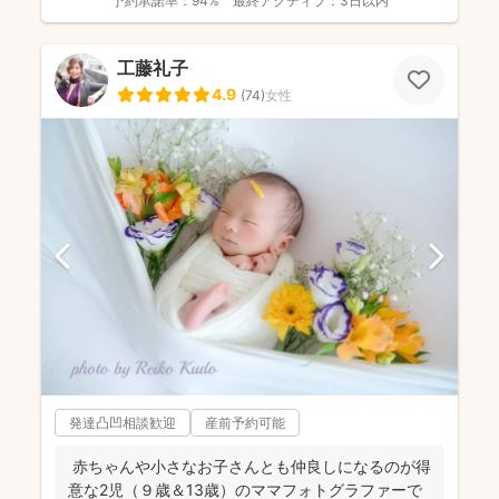
予約承諾率：
94%
最終アクティブ：
3日以内
工藤礼子
4.9
(
74
)
女性
発達凸凹相談歓迎
産前予約可能
赤ちゃんや小さなお子さんとも仲良しになるのが得
意な2児（９歳＆13歳）のママフォトグラファーで