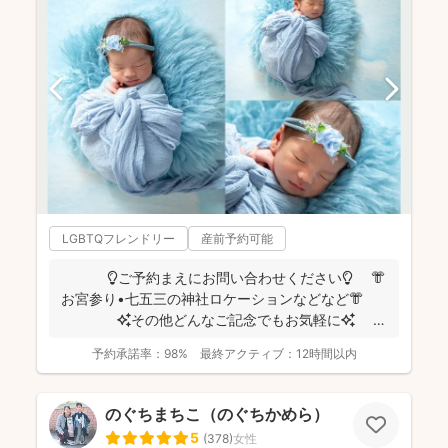
LGBTQフレンドリー
産前予約可能
💡ご予約まえにお問い合わせください💡 👘
お宮参り•七五三の神社ロケーションなどなど👘
✨その他どんなご記念でもお気軽に✨
👶...
予約承諾率：
98%
最終アクティブ：
12時間以内
のぐちまちこ（のぐちかめら）
5
(
378
)
女性