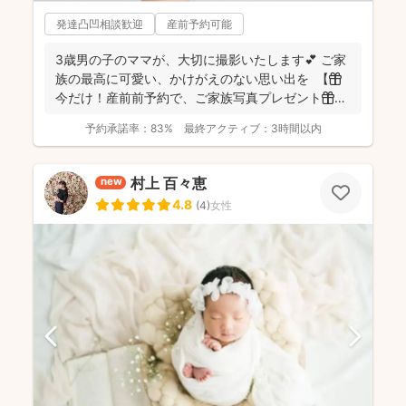
発達凸凹相談歓迎
産前予約可能
3歳男の子のママが、大切に撮影いたします💕 ご家
族の最高に可愛い、かけがえのない思い出を 【🎁
今だけ！産前前予約で、ご家族写真プレゼント🎁】
...
予約承諾率：
83%
最終アクティブ：
3時間以内
村上 百々恵
new
4.8
(
4
)
女性