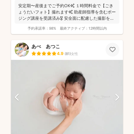
安定期〜産後までご予約OK✨ １時間料金で【ごき
ょうだいフォト】撮れます✨ 助産師指導を含むポー
ジング講座を受講済み🎖️ 安全面に配慮した撮影を行
っ...
予約承諾率：
98%
最終アクティブ：
12時間以内
あべ あつこ
4.9
(
81
)
女性