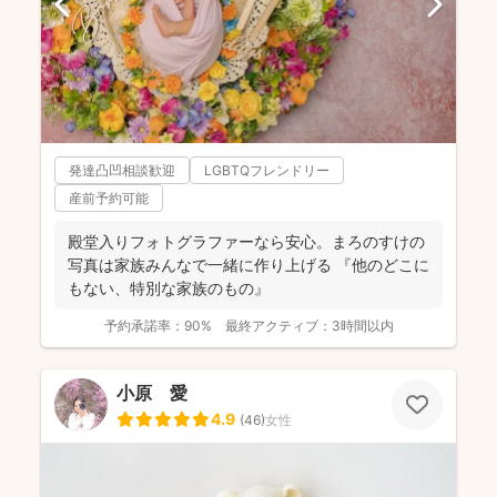
発達凸凹相談歓迎
LGBTQフレンドリー
産前予約可能
殿堂入りフォトグラファーなら安心。まろのすけの
写真は家族みんなで一緒に作り上げる 『他のどこに
もない、特別な家族のもの』
予約承諾率：
90%
最終アクティブ：
3時間以内
小原 愛
4.9
(
46
)
女性