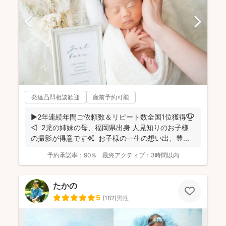
発達凸凹相談歓迎
産前予約可能
▶︎2年連続年間ご依頼数＆リピート数全国1位獲得🏆
◁ 2児の姉妹の母、福岡県出身 人見知りのお子様
の撮影が得意です✨ お子様の一生の想い出、豊...
予約承諾率：
90%
最終アクティブ：
3時間以内
たかの
5
(
182
)
男性