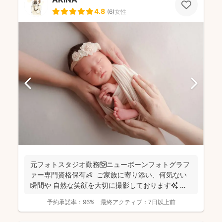
4.8
(
6
)
女性
元フォトスタジオ勤務📷ニューボーンフォトグラフ
ァー専門資格保有👶 ご家族に寄り添い、何気ない
瞬間や 自然な笑顔を大切に撮影しております✨ ま
ずは...
予約承諾率：
96%
最終アクティブ：
7日以上前