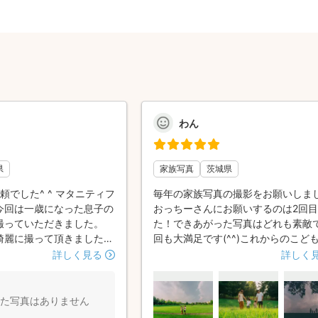
わん
県
家族写真
茨城県
頼でした^ ^ マタニティフ
毎年の家族写真の撮影をお願いしま
今回は一歳になった息子の
おっちーさんにお願いするのは2回
撮っていただきました。
た！できあがった写真はどれも素敵
綺麗に撮って頂きました！
回も大満足です(^^)これからのこど
がありましたらよろしく
五三や家族写真なども、おっちーさ
詳しく見る
詳しく
願いしたいと思っています！
た写真はありません