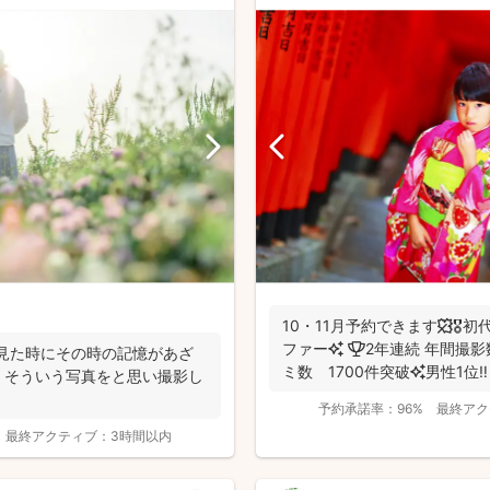
10・11月予約できます🍁🎖
ファー✨ 🏆2年連続 年間撮影数 全国1位✨ 🥇口コ
に見た時にその時の記憶があざ
ミ数 1700件突破✨男性1位‼️ 
』そういう写真をと思い撮影し
予約承諾率：
96%
最終アク
最終アクティブ：
3時間以内