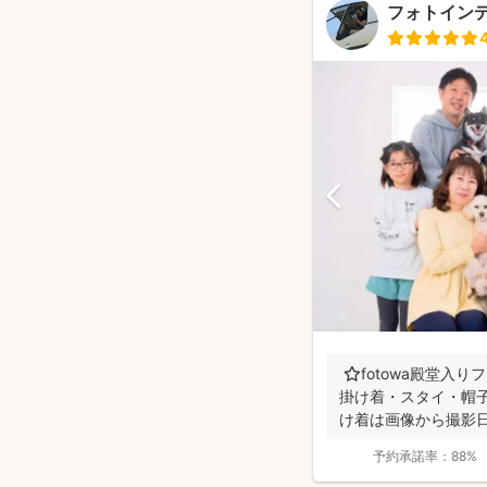
フォトイン
⭐️fotowa殿堂入
掛け着・スタイ・帽子
け着は画像から撮影日
予約承諾率：
88%