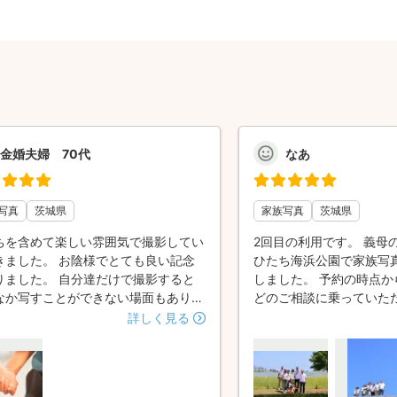
金婚夫婦 70代
なあ
写真
茨城県
家族写真
茨城県
ちを含めて楽しい雰囲気で撮影してい
2回目の利用です。 義母
きました。 お陰様でとても良い記念
ひたち海浜公園で家族写
りました。 自分達だけで撮影すると
しました。 予約の時点か
なか写すことができない場面もあり、
どのご相談に乗っていた
に会の様子を思い出す良き手掛かりと
ました。 3世代で総勢1
詳しく見る
ことでしょう。
が、インカムを使って指
り、いろいろなシチュエ
出来、家族みんな大満足
義母のソロで撮っていた