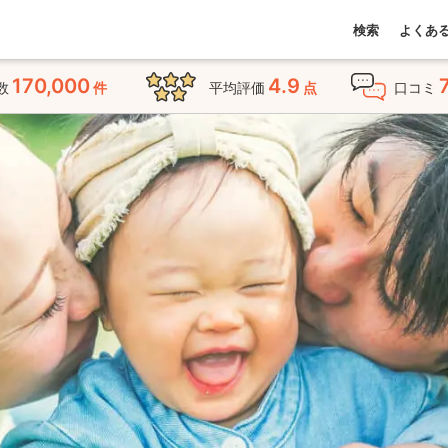
検索
よくあ
170,000
4.9
数
件
平均評価
点
口コミ