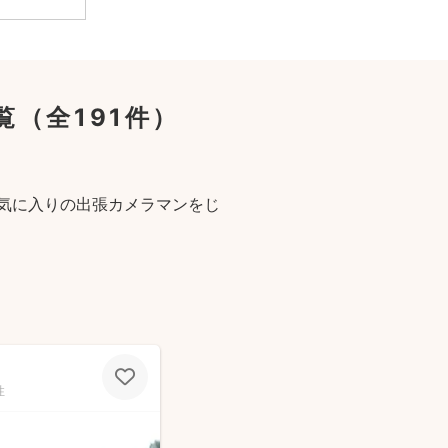
覧
（全191件）
気に入りの出張カメラマンをじ
性