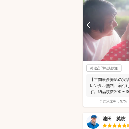
発達凸凹相談歓迎
【年間最多撮影の実
レンタル無料。着付
す。納品枚数200〜
つ妻の監修の下...
予約承諾率：
97%
池田 英樹