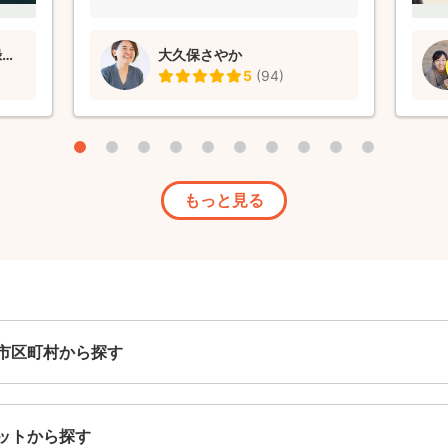
おっちー(落合慶太)@記録と記憶に彩りを💐
大久保さやか
5
(
94
)
もっと見る
市区町村から探す
ットから探す