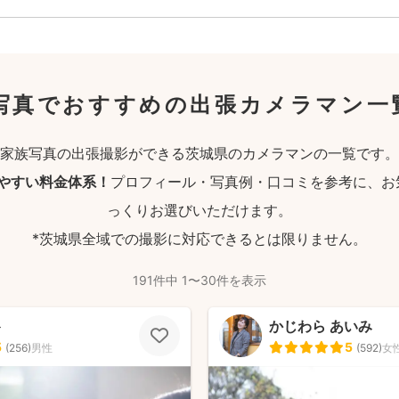
写真でおすすめの出張カメラマン一
家族写真の出張撮影ができる茨城県のカメラマンの一覧です。
りやすい料金体系！
プロフィール・写真例・口コミを参考に、お
っくりお選びいただけます。
*茨城県全域での撮影に対応できるとは限りません。
191件中 1〜30件を表示
ト
かじわら あいみ
5
5
(
256
)
男性
(
592
)
女