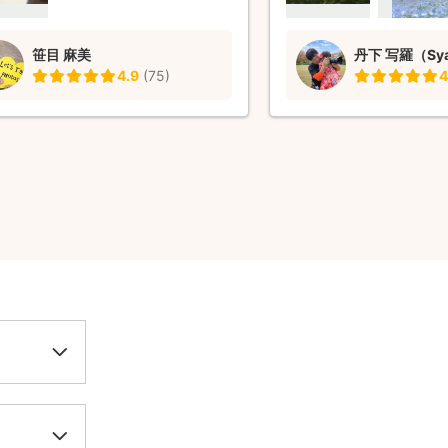
然な表情を引き出してく
りのショットです😊 写
笹目 麻美
丹下 写羅（Sy
お人柄のお陰で、今回も
4.9
(
75
)
4
出来ました。 また機会が
よろしくお願いします。 
いました！