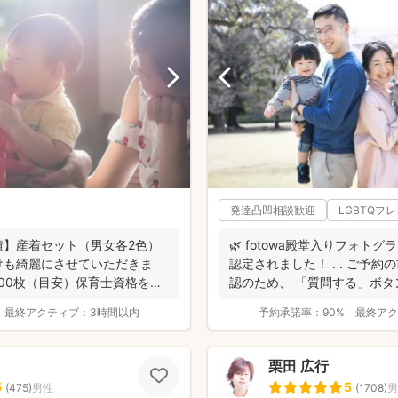
発達凸凹相談歓迎
LGBTQフ
績】産着セット（男女各2色）
🌿 fotowa殿堂入りフォトグ
けも綺麗にさせていただきま
認定されました！ . . ご予
300枚（目安）保育士資格を持
認のため、 「質問する」ボタン
最終アクティブ：
3時間以内
予約承諾率：
90%
最終アク
栗田 広行
5
5
(
475
)
男性
(
1708
)
男