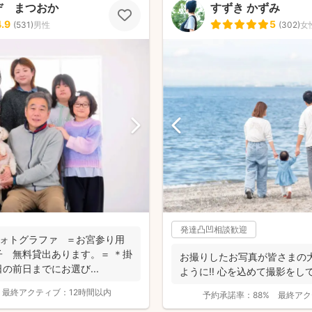
デ まつおか
すずき かずみ
4.9
5
(
531
)
男性
(
302
)
女
発達凸凹相談歓迎
りフォトグラファ ＝お宮参り用
 無料貸出あります。＝ ＊掛
お撮りしたお写真が皆さまの
の前日までにお選び...
ように‼︎ 心を込めて撮影をし
最終アクティブ：
12時間以内
予約承諾率：
88%
最終アク