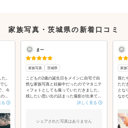
家族写真・茨城県の新着口コミ
まー
家族写真
茨城県
家族
した。
こどもの2歳の誕生日をメインに自宅で自
孫た
目でし
然な家族写真と妊娠中だったのでマタニテ
ただ
で、今
ィフォトとしても撮っていただきました。
とな
もの七
残したい思い出の詰まった撮影が出来て良
なか
んにお
かったです。メッセージのやり取りや、実
後日
見る
詳しく見る
際にお会いしても接しやすく、お心遣いい
なる
ただきありがたかったです。
シェアされた写真はありません