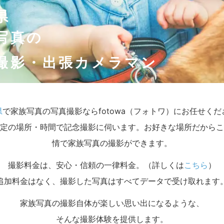
県
写真の
撮影・出張カメラマン
県
で家族写真の写真撮影ならfotowa（フォトワ）にお任せくだ
定の場所・時間で記念撮影に伺います。お好きな場所だからこ
情で家族写真の撮影ができます。
撮影料金は、安心・信頼の一律料金。（詳しくは
こちら
）
追加料金はなく、撮影した写真はすべてデータで受け取れます
家族写真の撮影自体が楽しい思い出になるような、
そんな撮影体験を提供します。