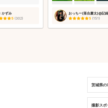
 かずみ
5
(
302
)
5
(
151
)
茨城県の
撮影スポ