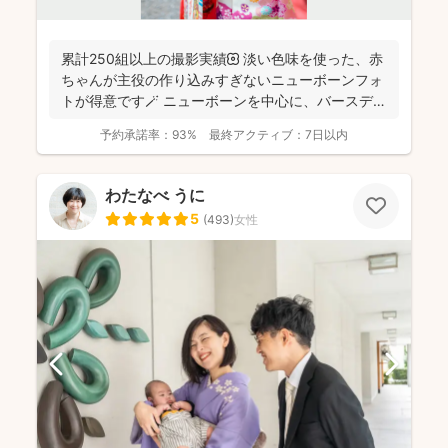
累計250組以上の撮影実績🌼 淡い色味を使った、赤
ちゃんが主役の作り込みすぎないニューボーンフォ
トが得意です🪄 ニューボーンを中心に、バースデ
ー/お宮...
予約承諾率：
93%
最終アクティブ：
7日以内
わたなべ うに
5
(
493
)
女性