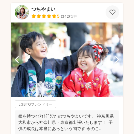
つちやまい
5
(
342
)
女性
LGBTQフレンドリー
娘を持つﾏﾏﾌｫﾄｸﾞﾗﾌｧｰのつちやまいです。 神奈川県
大和市から神奈川県・東京都出張いたします！ 子
供の成長は本当にあっという間です 今のこ...