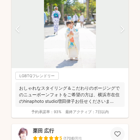
LGBTQフレンドリー
おしゃれなスタイリング＆こだわりのポージングで
のニューボーンフォトをご希望の方は、横浜市在住
のhinaphoto studio増田律子お任せくださいま
せ！...
予約承諾率：
93%
最終アクティブ：
7日以内
栗田 広行
5
(
1708
)
男性