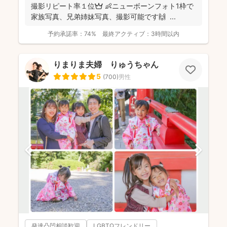
撮影リピート率１位👑 👶ニューボーンフォト1枠で
家族写真、兄弟姉妹写真、撮影可能です🙌 ...
予約承諾率：
74%
最終アクティブ：
3時間以内
りまりま夫婦 りゅうちゃん
5
(
700
)
男性
発達凸凹相談歓迎
LGBTQフレンドリー