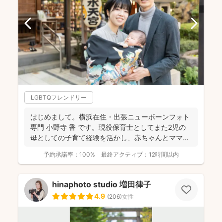
LGBTQフレンドリー
はじめまして。横浜在住・出張ニューボーンフォト
専門 小野寺 香 です。現役保育士としてまた2児の
母としての子育て経験を活かし、赤ちゃんとママの
「安心・安...
予約承諾率：
100%
最終アクティブ：
12時間以内
hinaphoto studio 増田律子
4.9
(
206
)
女性