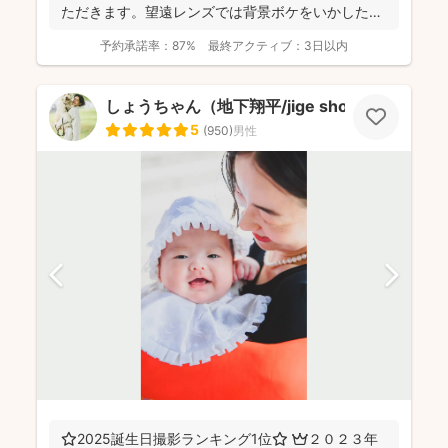
ただきます。望遠レンズでは背景ボケをいかしたお
写真を撮影させて...
予約承諾率：
87%
最終アクティブ：
3日以内
しょうちゃん（地下翔平/jige shohe）
5
(
950
)
男性
⭐️2025誕生日撮影ランキング1位⭐️ 👑２０２３年