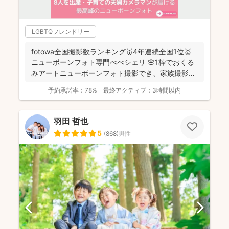
LGBTQフレンドリー
fotowa全国撮影数ランキング🥇4年連続全国1位🥇
ニューボーンフォト専門べべシェリ 🌸1枠でおくる
みアートニューボーンフォト撮影でき、家族撮影お
選...
予約承諾率：
78%
最終アクティブ：
3時間以内
羽田 哲也
5
(
868
)
男性