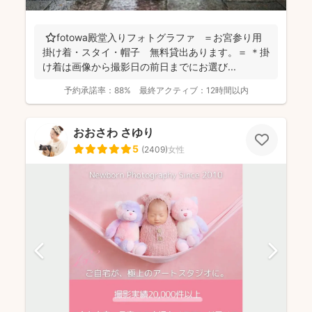
⭐️fotowa殿堂入りフォトグラファ ＝お宮参り用
掛け着・スタイ・帽子 無料貸出あります。＝ ＊掛
け着は画像から撮影日の前日までにお選び...
予約承諾率：
88%
最終アクティブ：
12時間以内
おおさわ さゆり
5
(
2409
)
女性