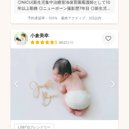
◎NICU(新生児集中治療室)&保育園看護師として10
年以上勤務 ◎ニューボーン撮影歴7年目 ◎新生児
が...
予約承諾率：
100%
最終アクティブ：
3日以内
小倉美幸
5
(
652
)
女性
LGBTQフレンドリー