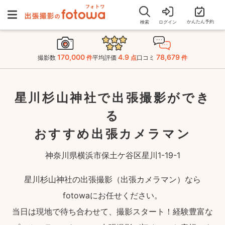
かんたん予約
検索
ログイン
170,000
4.9
78,679
撮影数
件
平均評価
点
口コミ
件
星川杉山神社で出張撮影ができ
る
おすすめ出張カメラマン
神奈川県横浜市保土ケ谷区星川1-19-1
星川杉山神社の出張撮影（出張カメラマン）なら
fotowaにお任せください。
当日は現地で待ち合わせて、撮影スタート！経験豊富な