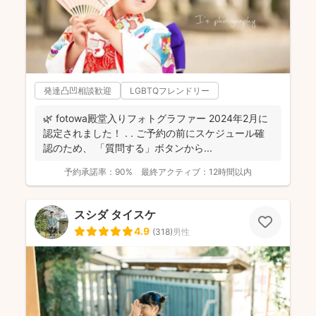
発達凸凹相談歓迎
LGBTQフレンドリー
🌿 fotowa殿堂入りフォトグラファー 2024年2月に
認定されました！ . . ご予約の前にスケジュール確
認のため、 「質問する」ボタンから...
予約承諾率：
90%
最終アクティブ：
12時間以内
スシダ タイスケ
4.9
(
318
)
男性