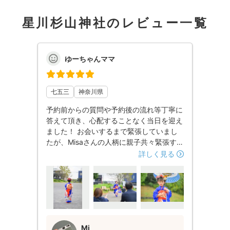
星川杉山神社のレビュー一覧
ゆーちゃんママ
七五三
神奈川県
予約前からの質問や予約後の流れ等丁寧に
答えて頂き、心配することなく当日を迎え
ました！ お会いするまで緊張していまし
たが、Misaさんの人柄に親子共々緊張する
ことなく、撮影することが出来ました♪ ど
詳しく見る
うしても撮りたいとお願いしていた、和傘
を使った写真も撮っていただき、とても満
足です！ スタジオで撮るのとは違った、
自然体の笑顔の写真が沢山あって、とても
感動です。 ありがとうございました〜！
Mi