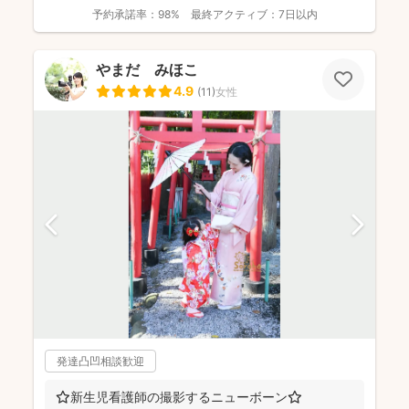
予約承諾率：
98%
最終アクティブ：
7日以内
やまだ みほこ
4.9
(
11
)
女性
発達凸凹相談歓迎
⭐新生児看護師の撮影するニューボーン⭐