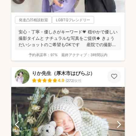
発達凸凹相談歓迎
LGBTQフレンドリー
安心・丁寧・優しさがキーワード💗 穏やかで優しい
撮影タイムと ナチュラルな写真をご提供🍀 きょう
だいショットのご希望もOKです 産院での撮影...
予約承諾率：
97%
最終アクティブ：
3時間以内
りか先生（厚木市はぴらぶ）
4.9
(
272
)
女性