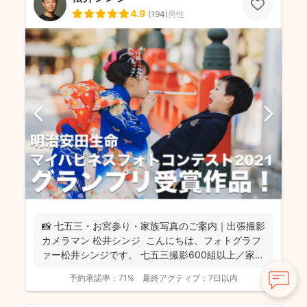
4.9
(
194
)
男性
📸 七五三・お宮参り・家族写真のご案内｜出張撮影
カメラマン 松井シンジ こんにちは、フォトグラフ
ァー松井シンジです。 七五三撮影600組以上／家
族...
予約承諾率：
71%
最終アクティブ：
7日以内