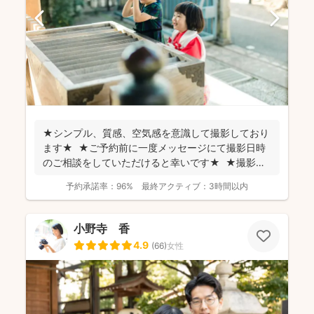
★シンプル、質感、空気感を意識して撮影しており
ます★ ★ご予約前に一度メッセージにて撮影日時
のご相談をしていただけると幸いです★ ★撮影に
つい...
予約承諾率：
96%
最終アクティブ：
3時間以内
小野寺 香
4.9
(
66
)
女性