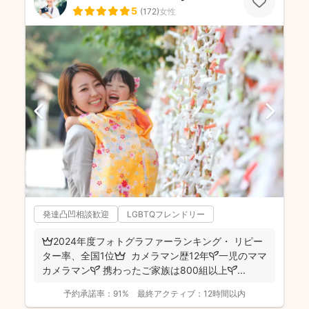
5
(
172
)
女性
発達凸凹相談歓迎
LGBTQフレンドリー
👑2024年度フォトグラファーランキング・ リピー
ター率、全国1位👑 カメラマン歴12年🌱一児のママ
カメラマン🌱 携わったご家族は800組以上🌱...
予約承諾率：
91%
最終アクティブ：
12時間以内