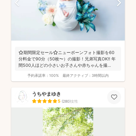
⭐️期間限定セール⭐️ニューボーンフォト撮影を60
分料金で90分（50枚〜）の撮影！兄弟写真OK!! 年
間500人ほどの小さいお子さんや赤ちゃんを撮
影！...
予約承諾率：
100%
最終アクティブ：
3時間以内
うちやまゆき
5
(
280
)
女性