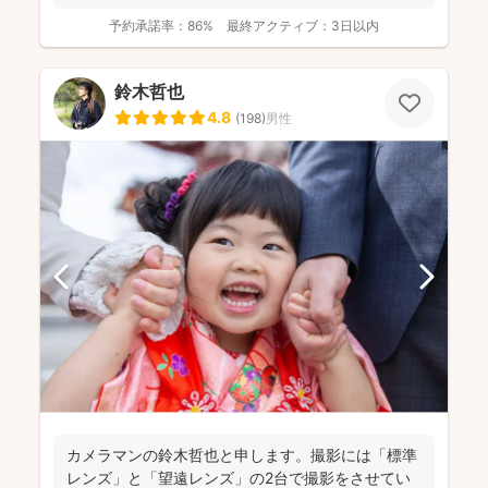
予約承諾率：
86%
最終アクティブ：
3日以内
鈴木哲也
4.8
(
198
)
男性
カメラマンの鈴木哲也と申します。撮影には「標準
レンズ」と「望遠レンズ」の2台で撮影をさせてい