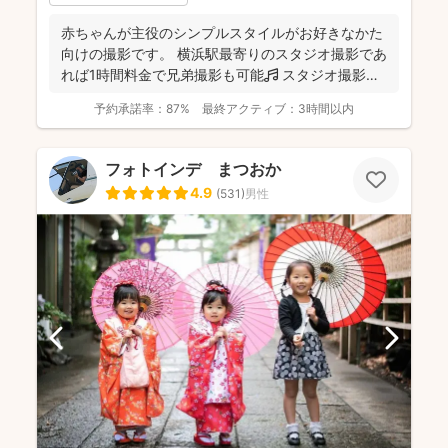
赤ちゃんが主役のシンプルスタイルがお好きなかた
向けの撮影です。 横浜駅最寄りのスタジオ撮影であ
れば1時間料金で兄弟撮影も可能🎵 スタジオ撮影に
限り、こ...
予約承諾率：
87%
最終アクティブ：
3時間以内
フォトインデ まつおか
4.9
(
531
)
男性