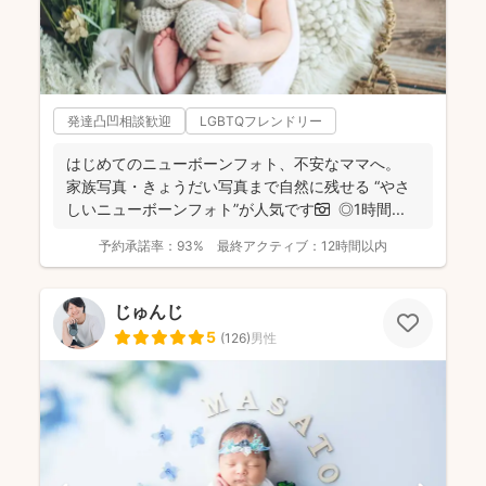
発達凸凹相談歓迎
LGBTQフレンドリー
はじめてのニューボーンフォト、不安なママへ。
家族写真・きょうだい写真まで自然に残せる “やさ
しいニューボーンフォト”が人気です📷 ◎1時間...
予約承諾率：
93%
最終アクティブ：
12時間以内
じゅんじ
5
(
126
)
男性