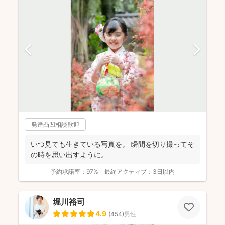
発達凸凹相談歓迎
いつ見ても生きている写真を。 瞬間を切り撮ってそ
の時を思い出すように。
予約承諾率：
97%
最終アクティブ：
3日以内
堀川裕司
4.9
(
454
)
男性