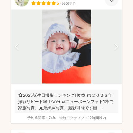
5
(
950
)
男性
⭐️2025誕生日撮影ランキング1位⭐️ 👑２０２３年
撮影リピート率１位👑 👶ニューボーンフォト1枠で
家族写真、兄弟姉妹写真、撮影可能です🙌 ...
予約承諾率：
74%
最終アクティブ：
12時間以内