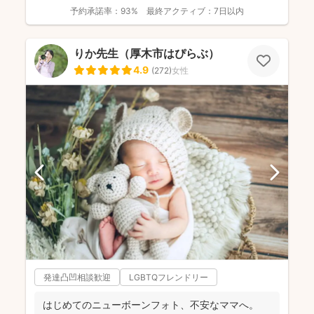
ー/お宮...
予約承諾率：
93%
最終アクティブ：
7日以内
りか先生（厚木市はぴらぶ）
4.9
(
272
)
女性
発達凸凹相談歓迎
LGBTQフレンドリー
はじめてのニューボーンフォト、不安なママへ。