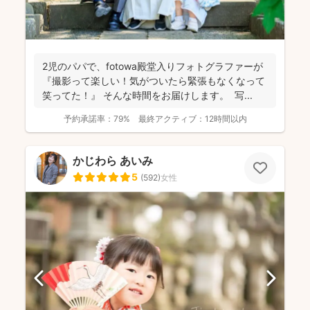
2児のパパで、fotowa殿堂入りフォトグラファーが
『撮影って楽しい！気がついたら緊張もなくなって
笑ってた！』 そんな時間をお届けします。 写...
予約承諾率：
79%
最終アクティブ：
12時間以内
かじわら あいみ
5
(
592
)
女性