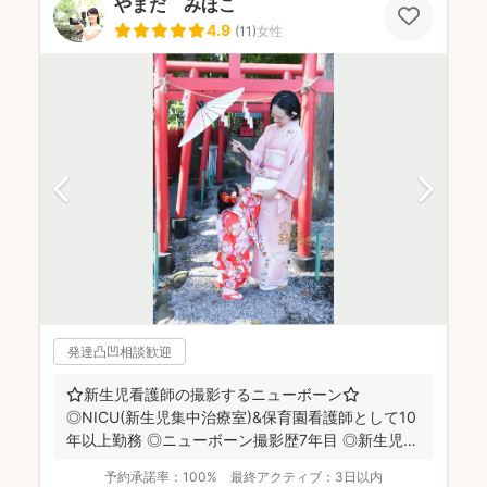
やまだ みほこ
4.9
(
11
)
女性
発達凸凹相談歓迎
⭐新生児看護師の撮影するニューボーン⭐
◎NICU(新生児集中治療室)&保育園看護師として10
年以上勤務 ◎ニューボーン撮影歴7年目 ◎新生児
が...
予約承諾率：
100%
最終アクティブ：
3日以内