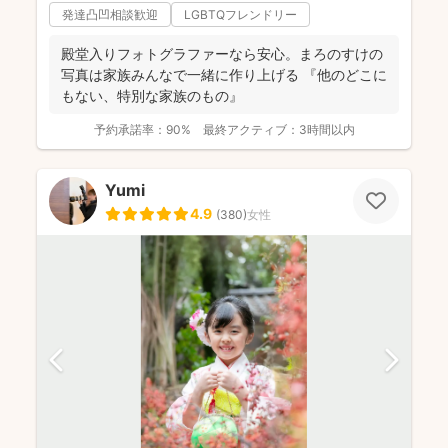
発達凸凹相談歓迎
LGBTQフレンドリー
殿堂入りフォトグラファーなら安心。まろのすけの
写真は家族みんなで一緒に作り上げる 『他のどこに
もない、特別な家族のもの』
予約承諾率：
90%
最終アクティブ：
3時間以内
Yumi
4.9
(
380
)
女性