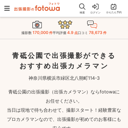
かんたん予約
検索
ログイン
170,000
4.9
78,673
撮影数
件
平均評価
点
口コミ
件
青砥公園で出張撮影ができる
おすすめ出張カメラマン
神奈川県横浜市緑区北八朔町114-3
青砥公園の出張撮影（出張カメラマン）ならfotowaに
お任せください。
当日は現地で待ち合わせて、撮影スタート！経験豊富な
プロカメラマンなので、出張撮影が初めてのお客様にも