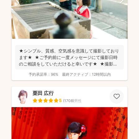
★シンプル、質感、空気感を意識して撮影しており
ます★ ★ご予約前に一度メッセージにて撮影日時
のご相談をしていただけると幸いです★ ★撮影に
つい...
予約承諾率：
96%
最終アクティブ：
12時間以内
栗田 広行
5
(
1708
)
男性