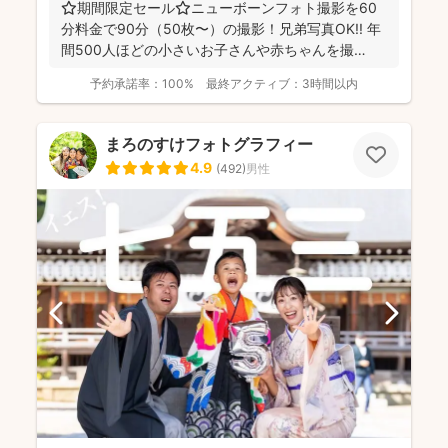
⭐️期間限定セール⭐️ニューボーンフォト撮影を60
分料金で90分（50枚〜）の撮影！兄弟写真OK!! 年
間500人ほどの小さいお子さんや赤ちゃんを撮
影！...
予約承諾率：
100%
最終アクティブ：
3時間以内
まろのすけフォトグラフィー
4.9
(
492
)
男性