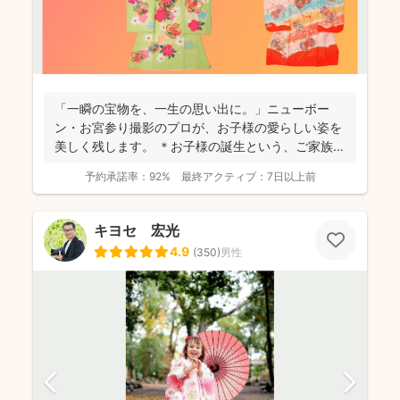
「一瞬の宝物を、一生の思い出に。」ニューボー
ン・お宮参り撮影のプロが、お子様の愛らしい姿を
美しく残します。 ＊お子様の誕生という、ご家族に
とって最もかけ...
予約承諾率：
92%
最終アクティブ：
7日以上前
キヨセ 宏光
4.9
(
350
)
男性