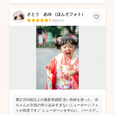
さとう あゆ （ほんそフォト）
5
(
20
)
女性
累計250組以上の撮影実績🌼 淡い色味を使った、赤
ちゃんが主役の作り込みすぎないニューボーンフォ
トが得意です🪄 ニューボーンを中心に、バースデ