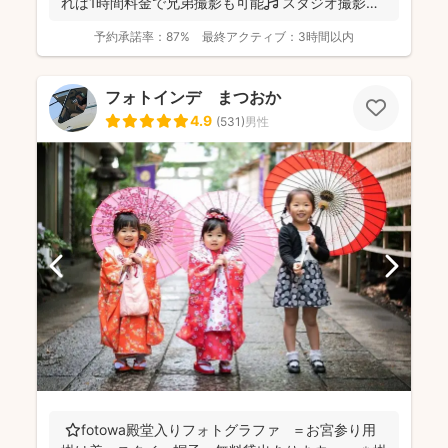
れば1時間料金で兄弟撮影も可能🎵 スタジオ撮影に
限り、こ...
予約承諾率：
87%
最終アクティブ：
3時間以内
フォトインデ まつおか
4.9
(
531
)
男性
⭐️fotowa殿堂入りフォトグラファ ＝お宮参り用