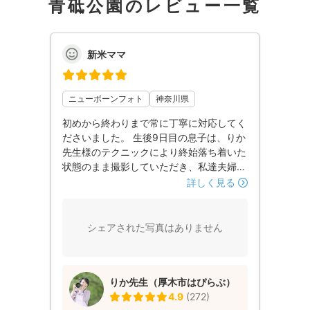
青砥公園のレビュー一覧
新米ママ
ニューボーンフォト
神奈川県
初めから終わりまで常に丁寧に対応してく
ださいました。 生後9日目の息子は、りか
先生様のテクニックにより終始落ち着いた
状態のまま撮影していただき、私達夫婦も
りか先生様の話術により緊張をほぐしてい
詳しく見る
ただくことが出来ました。 写真の仕上が
りは本当に綺麗でした。素敵な思い出を作
っていただけて、非常に満足です。この度
シェアされた写真はありません
はありがとうございました。
りか先生（厚木市はぴらぶ）
4.9
(
272
)