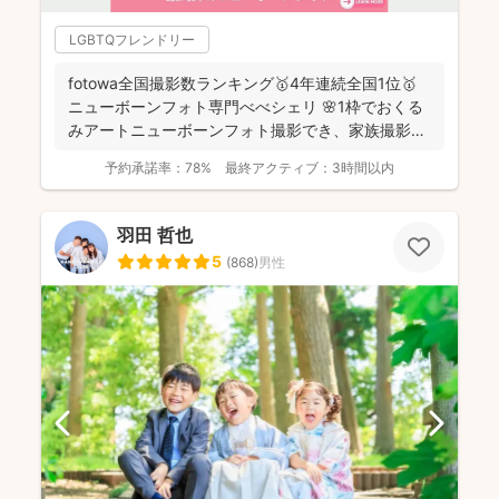
LGBTQフレンドリー
fotowa全国撮影数ランキング🥇4年連続全国1位🥇
ニューボーンフォト専門べべシェリ 🌸1枠でおくる
みアートニューボーンフォト撮影でき、家族撮影お
選...
予約承諾率：
78%
最終アクティブ：
3時間以内
羽田 哲也
5
(
868
)
男性