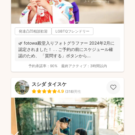
発達凸凹相談歓迎
LGBTQフレンドリー
🌿 fotowa殿堂入りフォトグラファー 2024年2月に
認定されました！ . . ご予約の前にスケジュール確
認のため、 「質問する」ボタンから...
予約承諾率：
90%
最終アクティブ：
3時間以内
スシダ タイスケ
4.9
(
318
)
男性