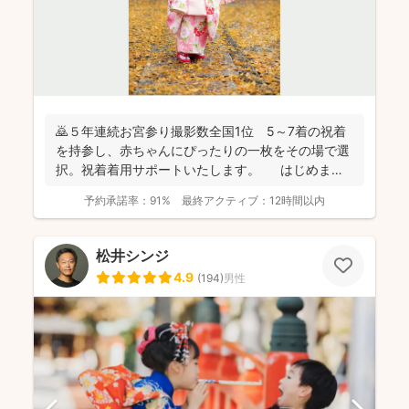
🙇５年連続お宮参り撮影数全国1位 5～7着の祝着
を持参し、赤ちゃんにぴったりの一枚をその場で選
択。祝着着用サポートいたします。 はじめまし
て。フォ...
予約承諾率：
91%
最終アクティブ：
12時間以内
松井シンジ
4.9
(
194
)
男性