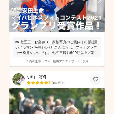
📸 七五三・お宮参り・家族写真のご案内｜出張撮影
カメラマン 松井シンジ こんにちは、フォトグラフ
ァー松井シンジです。 七五三撮影600組以上／家
族...
予約承諾率：
71%
最終アクティブ：
3日以内
小山 将冬
5
(
167
)
男性