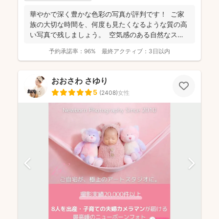
華やかで深く豊かな色彩の写真が評判です！ ご家
族の大切な時間を、何度も見たくなるような質の高
い写真で残しましょう。 空気感のある自然なスナ
ップ...
予約承諾率：
96%
最終アクティブ：
3日以内
おおさわ さゆり
5
(
2408
)
女性