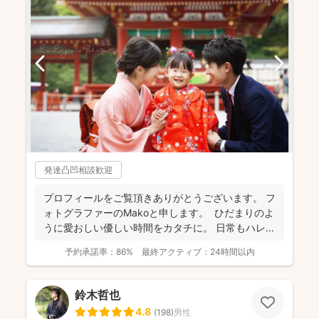
発達凸凹相談歓迎
プロフィールをご覧頂きありがとうございます。 フ
ォトグラファーのMakoと申します。 ひだまりのよ
うに愛おしい優しい時間をカタチに。 日常もハレ...
予約承諾率：
86%
最終アクティブ：
24時間以内
鈴木哲也
4.8
(
198
)
男性