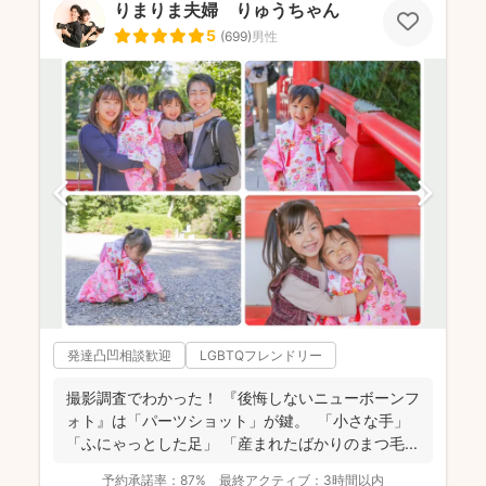
りまりま夫婦 りゅうちゃん
5
(
699
)
男性
発達凸凹相談歓迎
LGBTQフレンドリー
撮影調査でわかった！ 『後悔しないニューボーンフ
ォト』は「パーツショット」が鍵。 「小さな手」
「ふにゃっとした足」 「産まれたばかりのまつ毛...
予約承諾率：
87%
最終アクティブ：
3時間以内