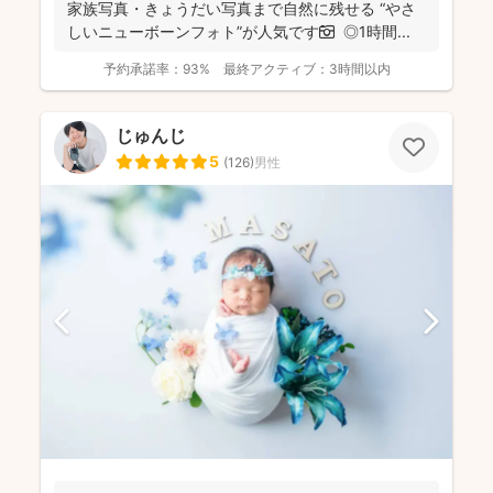
家族写真・きょうだい写真まで自然に残せる “やさ
しいニューボーンフォト”が人気です📷 ◎1時間...
予約承諾率：
93%
最終アクティブ：
3時間以内
じゅんじ
5
(
126
)
男性