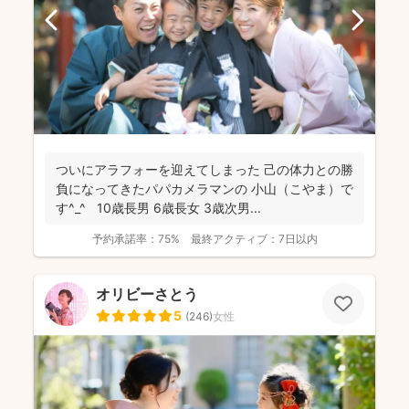
ついにアラフォーを迎えてしまった 己の体力との勝
負になってきたパパカメラマンの 小山（こやま）で
す^_^ 10歳長男 6歳長女 3歳次男...
予約承諾率：
75%
最終アクティブ：
7日以内
オリビーさとう
5
(
246
)
女性