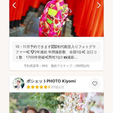
10・11月予約できます🍁🎖初代殿堂入りフォトグラ
ファー✨ 🏆2年連続 年間撮影数 全国1位✨ 🥇口コ
ミ数 1700件突破✨男性1位‼️ 📸撮影...
予約承諾率：
96%
最終アクティブ：
3時間以内
ポシェットPHOTO Kiyomi
5
(
172
)
女性