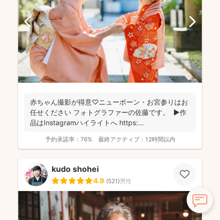
赤ちゃん撮影が得意♡ニューボーン・お宮参りはお
任せください フォトグラファーの佐藤です。 ▶︎作
品はInstagramハイライトへ https:...
予約承諾率：
76%
最終アクティブ：
12時間以内
kudo shohei
4.9
(
521
)
男性