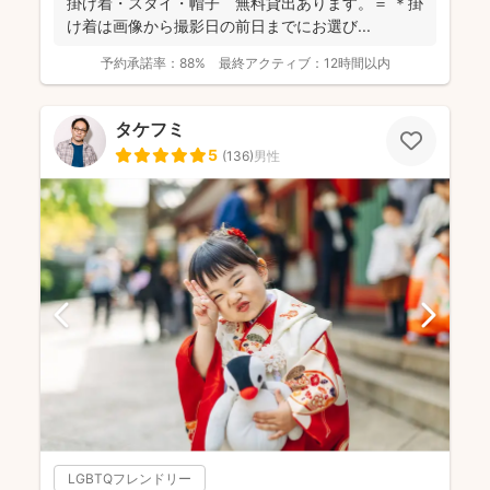
掛け着・スタイ・帽子 無料貸出あります。＝ ＊掛
け着は画像から撮影日の前日までにお選び...
予約承諾率：
88%
最終アクティブ：
12時間以内
タケフミ
5
(
136
)
男性
LGBTQフレンドリー