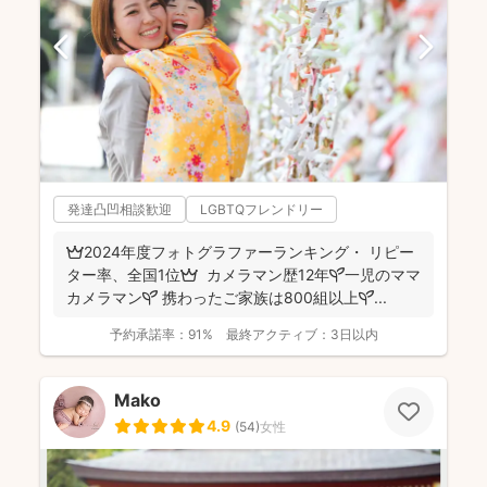
発達凸凹相談歓迎
LGBTQフレンドリー
👑2024年度フォトグラファーランキング・ リピー
ター率、全国1位👑 カメラマン歴12年🌱一児のママ
カメラマン🌱 携わったご家族は800組以上🌱...
予約承諾率：
91%
最終アクティブ：
3日以内
Mako
4.9
(
54
)
女性