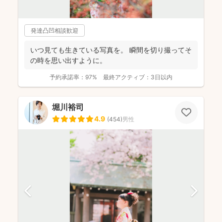
発達凸凹相談歓迎
いつ見ても生きている写真を。 瞬間を切り撮ってそ
の時を思い出すように。
予約承諾率：
97%
最終アクティブ：
3日以内
堀川裕司
4.9
(
454
)
男性