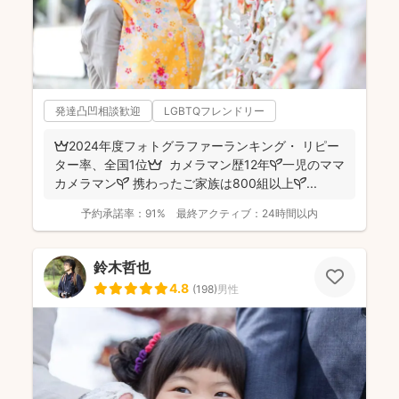
発達凸凹相談歓迎
LGBTQフレンドリー
👑2024年度フォトグラファーランキング・ リピー
ター率、全国1位👑 カメラマン歴12年🌱一児のママ
カメラマン🌱 携わったご家族は800組以上🌱...
予約承諾率：
91%
最終アクティブ：
24時間以内
鈴木哲也
4.8
(
198
)
男性