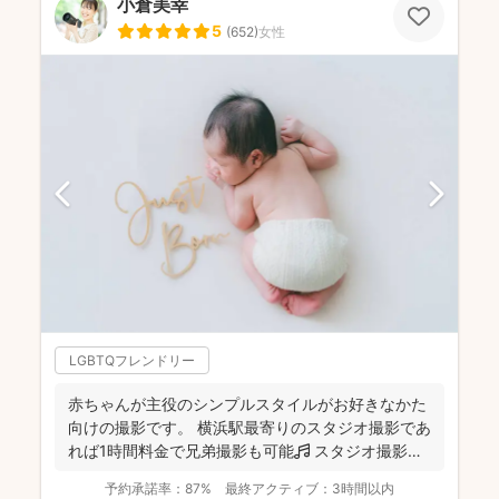
小倉美幸
5
(
652
)
女性
LGBTQフレンドリー
赤ちゃんが主役のシンプルスタイルがお好きなかた
向けの撮影です。 横浜駅最寄りのスタジオ撮影であ
れば1時間料金で兄弟撮影も可能🎵 スタジオ撮影に
限り、こ...
予約承諾率：
87%
最終アクティブ：
3時間以内