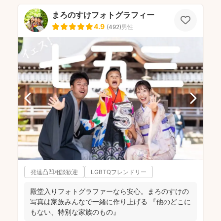
まろのすけフォトグラフィー
4.9
(
492
)
男性
発達凸凹相談歓迎
LGBTQフレンドリー
殿堂入りフォトグラファーなら安心。まろのすけの
写真は家族みんなで一緒に作り上げる 『他のどこに
もない、特別な家族のもの』