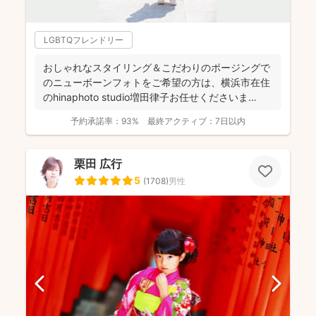
LGBTQフレンドリー
おしゃれなスタイリング＆こだわりのポージングで
のニューボーンフォトをご希望の方は、横浜市在住
のhinaphoto studio増田律子お任せくださいま
せ！...
予約承諾率：
93%
最終アクティブ：
7日以内
栗田 広行
5
(
1708
)
男性