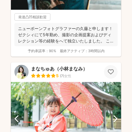
発達凸凹相談歓迎
ニューボーンフォトグラファーの久藤と申します！
ゼクシィにて5年勤め、撮影の企画提案およびディ
レクション等の経験をへて独立いたしました。 これ
までに1...
予約承諾率：
90%
最終アクティブ：
3時間以内
まなちゅあ（小林まなみ）
5
(
7
)
女性