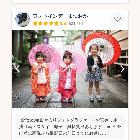
フォトインデ まつおか
4.9
(
531
)
男性
⭐️fotowa殿堂入りフォトグラファ ＝お宮参り用
掛け着・スタイ・帽子 無料貸出あります。＝ ＊掛
け着は画像から撮影日の前日までにお選び...