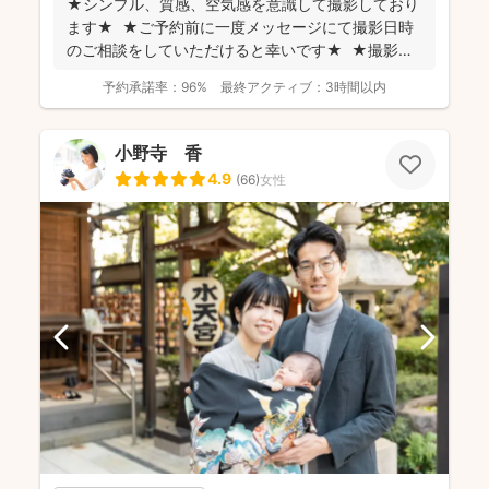
★シンプル、質感、空気感を意識して撮影しており
ます★ ★ご予約前に一度メッセージにて撮影日時
のご相談をしていただけると幸いです★ ★撮影に
つい...
予約承諾率：
96%
最終アクティブ：
3時間以内
小野寺 香
4.9
(
66
)
女性