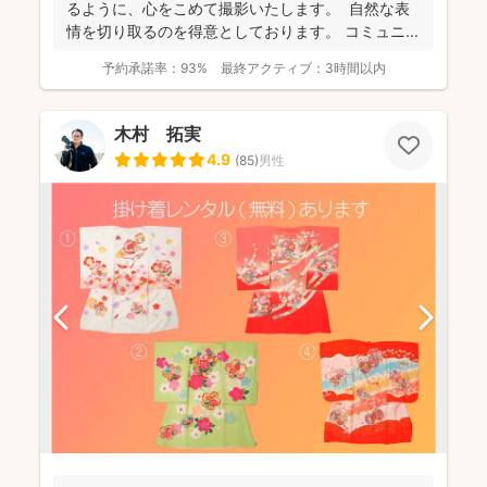
るように、心をこめて撮影いたします。 自然な表
情を切り取るのを得意としております。 コミュニ...
予約承諾率：
93%
最終アクティブ：
3時間以内
木村 拓実
4.9
(
85
)
男性