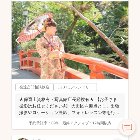
発達凸凹相談歓迎
LGBTQフレンドリー
★保育士資格有・写真館店長経験有★ 【お子さま
撮影はお任せください♪】 大田区を拠点とし、出張
撮影やロケーション撮影、フォトレッスン等を行っ
ています。...
予約承諾率：
89%
最終アクティブ：
12時間以内