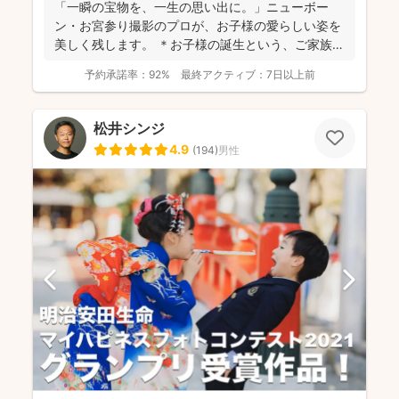
「一瞬の宝物を、一生の思い出に。」ニューボー
ン・お宮参り撮影のプロが、お子様の愛らしい姿を
美しく残します。 ＊お子様の誕生という、ご家族に
とって最もかけ...
予約承諾率：
92%
最終アクティブ：
7日以上前
松井シンジ
4.9
(
194
)
男性