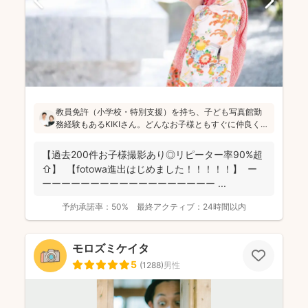
教員免許（小学校・特別支援）を持ち、子ども写真館勤
務経験もあるKIKIさん。どんなお子様ともすぐに仲良くな
れる安心感があります！会話や遊びを通して自然な笑顔
を引き出し、日々成長している大切な瞬間を写真に記録
【過去200件お子様撮影あり◎リピーター率90%超
することを大切にされています(^^)
⇧】 【fotowa進出はじめました！！！！！】 ー
ーーーーーーーーーーーーーーーーーー ...
予約承諾率：
50%
最終アクティブ：
24時間以内
モロズミケイタ
5
(
1288
)
男性