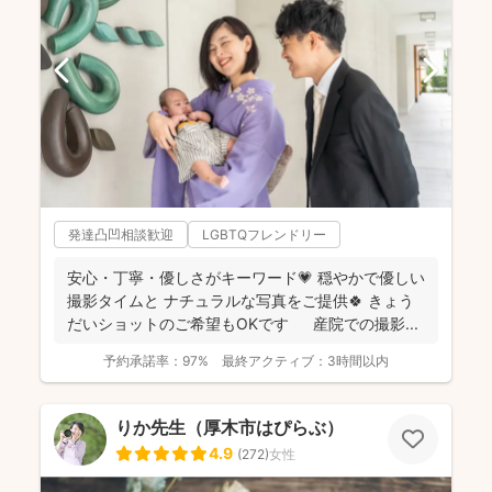
発達凸凹相談歓迎
LGBTQフレンドリー
安心・丁寧・優しさがキーワード💗 穏やかで優しい
撮影タイムと ナチュラルな写真をご提供🍀 きょう
だいショットのご希望もOKです 産院での撮影...
予約承諾率：
97%
最終アクティブ：
3時間以内
りか先生（厚木市はぴらぶ）
4.9
(
272
)
女性