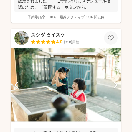
認定されました！ . . ご予約の前にスケジュール確
認のため、 「質問する」ボタンから...
予約承諾率：
90%
最終アクティブ：
3時間以内
スシダ タイスケ
4.9
(
318
)
男性