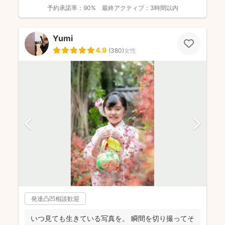
予約承諾率：
90%
最終アクティブ：
3時間以内
Yumi
4.9
(
380
)
女性
発達凸凹相談歓迎
いつ見ても生きている写真を。 瞬間を切り撮ってそ