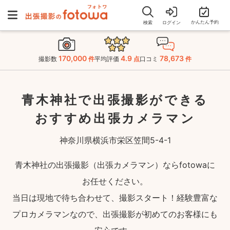
かんたん予約
検索
ログイン
170,000
4.9
78,673
撮影数
件
平均評価
点
口コミ
件
青木神社で出張撮影ができる
おすすめ出張カメラマン
神奈川県横浜市栄区笠間5-4-1
青木神社の出張撮影（出張カメラマン）ならfotowaに
お任せください。
当日は現地で待ち合わせて、撮影スタート！経験豊富な
プロカメラマンなので、出張撮影が初めてのお客様にも