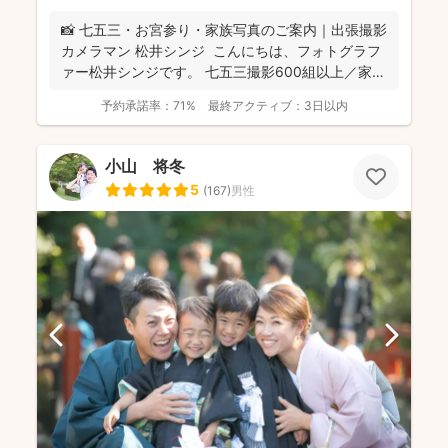
📸 七五三・お宮参り・家族写真のご案内｜出張撮影
カメラマン 松井シンジ こんにちは、フォトグラフ
ァー松井シンジです。 七五三撮影600組以上／家
族...
予約承諾率：
71%
最終アクティブ：
3日以内
小山 将冬
5
(
167
)
男性