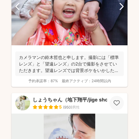
カメラマンの鈴木哲也と申します。撮影には「標準
レンズ」と「望遠レンズ」の2台で撮影をさせてい
ただきます。望遠レンズでは背景ボケをいかしたお
写真を撮影させて...
予約承諾率：
87%
最終アクティブ：
24時間以内
しょうちゃん（地下翔平/jige shohe）
5
(
950
)
男性