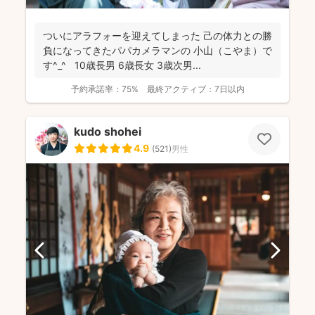
ついにアラフォーを迎えてしまった 己の体力との勝
負になってきたパパカメラマンの 小山（こやま）で
す^_^ 10歳長男 6歳長女 3歳次男...
予約承諾率：
75%
最終アクティブ：
7日以内
kudo shohei
4.9
(
521
)
男性