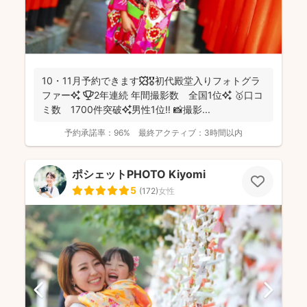
10・11月予約できます🍁🎖初代殿堂入りフォトグラ
ファー✨ 🏆2年連続 年間撮影数 全国1位✨ 🥇口コ
ミ数 1700件突破✨男性1位‼️ 📸撮影...
予約承諾率：
96%
最終アクティブ：
3時間以内
ポシェットPHOTO Kiyomi
5
(
172
)
女性