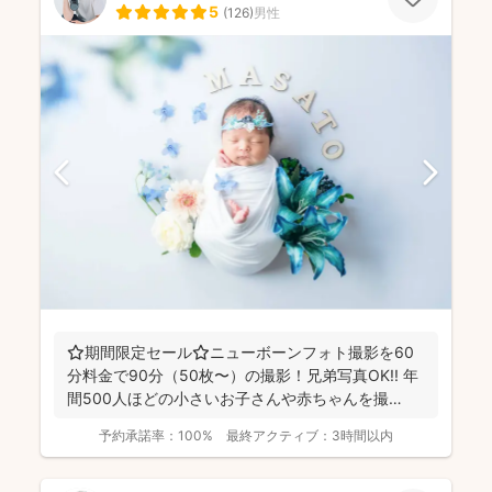
5
(
126
)
男性
⭐️期間限定セール⭐️ニューボーンフォト撮影を60
分料金で90分（50枚〜）の撮影！兄弟写真OK!! 年
間500人ほどの小さいお子さんや赤ちゃんを撮
影！...
予約承諾率：
100%
最終アクティブ：
3時間以内