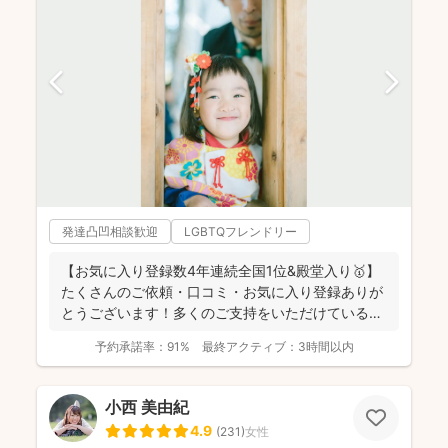
発達凸凹相談歓迎
LGBTQフレンドリー
【お気に入り登録数4年連続全国1位&殿堂入り🥇】
たくさんのご依頼・口コミ・お気に入り登録ありが
とうございます！多くのご支持をいただけているこ
とが、...
予約承諾率：
91%
最終アクティブ：
3時間以内
小西 美由紀
4.9
(
231
)
女性