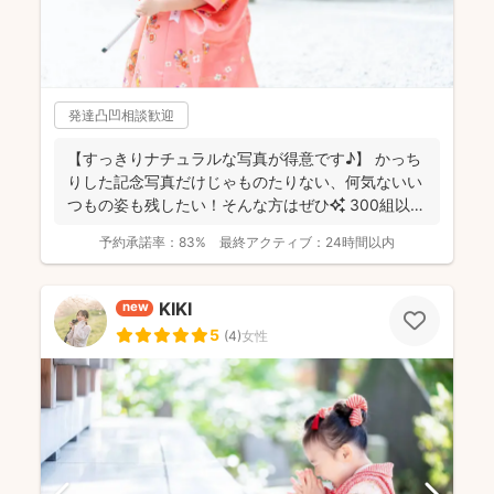
発達凸凹相談歓迎
【すっきりナチュラルな写真が得意です♪】 かっち
りした記念写真だけじゃものたりない、何気ないい
つもの姿も残したい！そんな方はぜひ✨️ 300組以上
のご...
予約承諾率：
83%
最終アクティブ：
24時間以内
KIKI
new
5
(
4
)
女性