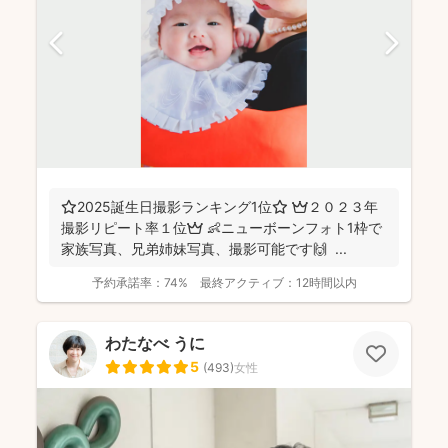
⭐️2025誕生日撮影ランキング1位⭐️ 👑２０２３年
撮影リピート率１位👑 👶ニューボーンフォト1枠で
家族写真、兄弟姉妹写真、撮影可能です🙌 ...
予約承諾率：
74%
最終アクティブ：
12時間以内
わたなべ うに
5
(
493
)
女性