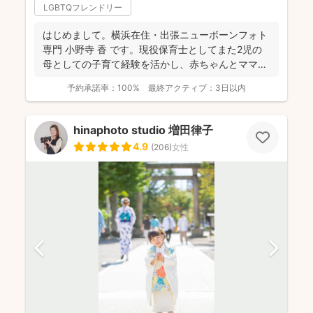
LGBTQフレンドリー
はじめまして。横浜在住・出張ニューボーンフォト
専門 小野寺 香 です。現役保育士としてまた2児の
母としての子育て経験を活かし、赤ちゃんとママの
「安心・安...
予約承諾率：
100%
最終アクティブ：
3日以内
hinaphoto studio 増田律子
4.9
(
206
)
女性