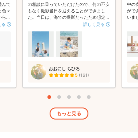
遊んで
の相談に乗っていただけたので、何の不安
中の
と色々
もなく撮影当日を迎えることができまし
ができ
からカ
た。当日は、海での撮影だったため想定外
いま
然な写
のこと(海風が強すぎて小道具が飛ぶ。子
いさ
見る
詳しく見る
た！写
供がグズる。などなど)が起きたのです
願い
とても
が、全て笑顔で「大丈夫ですよ」と言って
はおね
くださり、安心して楽しく撮影ができまし
まし
た。写真の仕上がりを見て、再び撮影時を
思い出して幸せな気持ちになりましたし、
何よりあんなに泣いていた子供の笑顔の写
おおにし ちひろ
真が多く、本当に大満足です！私達夫婦の
5
(
161
)
自然な笑顔も引き出してくださっていて、
その仕上がりのレベルの高さに本当に驚い
ています。 是非またお世話になりたい、
素敵なカメラマンさんでした♪
もっと見る