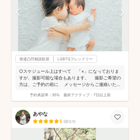
発達凸凹相談歓迎
LGBTQフレンドリー
○スケジュール上はすべて 「×」になっておりま
すが、撮影可能な場合もあります。 撮影ご希望の
方は、ご予約の前に メッセージからご連絡いただ
ける...
予約承諾率：
95%
最終アクティブ：
7日以上前
あやな
5
(
3
)
女性