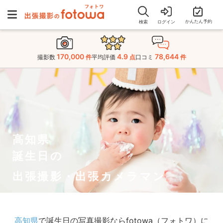
かんたん予約
検索
ログイン
170,000
4.9
78,644
撮影数
件
平均評価
点
口コミ
件
高知県
誕生日の
出張撮影・出張カメラマン
高知県
で誕生日の写真撮影ならfotowa（フォトワ）に