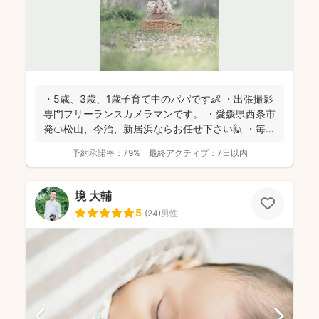
・5歳、3歳、1歳子育て中のパパです👶 ・出張撮影
専門フリーランスカメラマンです。 ・愛媛県西条市
発🍊松山、今治、新居浜ならお任せ下さい🙋 ・毎日
子...
予約承諾率：
79%
最終アクティブ：
7日以内
境 大輔
5
(
24
)
男性