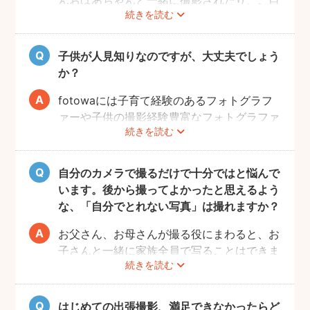
続きを読む
宅で開くお誕生日会の様子を撮影される方も
いらっしゃいます。
子供が人見知りなのですが、大丈夫でしょう
か？
fotowaには子育て経験のあるフォトグラフ
ァーや子供の撮影経験豊富なフォトグラファ
続きを読む
ーもたくさん登録しています！ぜひ相談して
みてください。
また、フォトグラファー募集機能で人見知り
自分のカメラで撮るだけで十分ではと悩んで
のお子様の撮影が得意なフォトグラファーを
います。後から撮ってよかったと思えるよう
募集してみるのもおすすめです。
な、「自分でとれない写真」は撮れますか？
お父さん、お母さんが撮る役にまわると、お
子さんと一緒に家族全員で写ることはできま
続きを読む
せんし、プロの機材や構図ならではのクオリ
ティもあります。
10年後、20年後に見返して、撮ってよかっ
はじめての出張撮影、満足できなかったらど