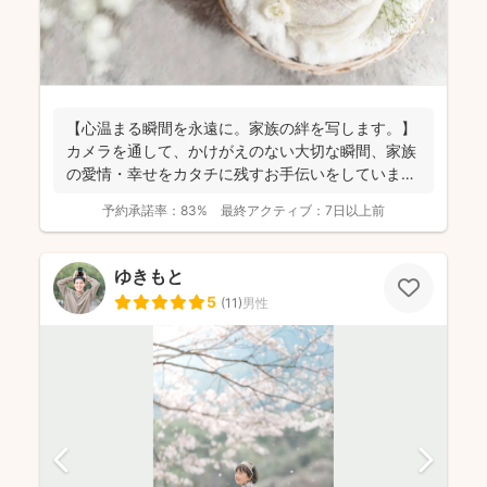
【心温まる瞬間を永遠に。家族の絆を写します。】
カメラを通して、かけがえのない大切な瞬間、家族
の愛情・幸せをカタチに残すお手伝いをしていま
す。 昔から...
予約承諾率：
83%
最終アクティブ：
7日以上前
ゆきもと
5
(
11
)
男性