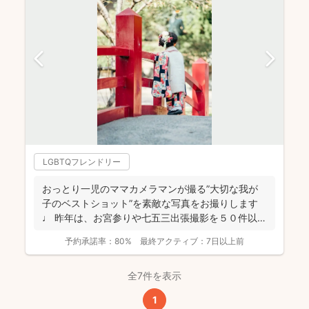
LGBTQフレンドリー
おっとり一児のママカメラマンが撮る”大切な我が
子のベストショット”を素敵な写真をお撮りします
♩ 昨年は、お宮参りや七五三出張撮影を５０件以
上！ どれも...
予約承諾率：
80%
最終アクティブ：
7日以上前
全7件を表示
1