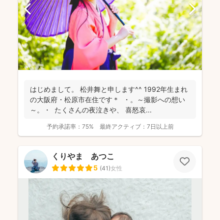
はじめまして。 松井舞と申します^^ 1992年生まれ
の大阪府・松原市在住です＊ ・。～撮影への想い
～。・ たくさんの夜泣きや、 喜怒哀...
予約承諾率：
75%
最終アクティブ：
7日以上前
くりやま あつこ
5
(
41
)
女性