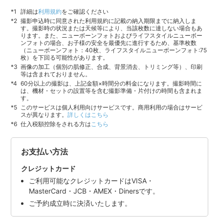
詳細は
利用規約
をご確認ください
撮影申込時に同意された利用規約に記載の納入期限までに納入しま
す。撮影時の状況または天候等により、当該枚数に達しない場合もあ
ります。また、ニューボーンフォトおよびライフスタイルニューボー
ンフォトの場合、お子様の安全を最優先に進行するため、基準枚数
（ニューボーンフォト：40枚、ライフスタイルニューボーンフォト:75
枚）を下回る可能性があります。
画像の加工（個別の肌修正、合成、背景消去、トリミング等）、印刷
等は含まれておりません。
60分以上の撮影は、上記金額×時間分の料金になります。撮影時間に
は、機材・セットの設置等を含む撮影準備・片付けの時間も含まれま
す。
このサービスは個人利用向けサービスです。商用利用の場合はサービ
スが異なります。
詳しくはこちら
仕入税額控除をされる方は
こちら
お支払い方法
クレジットカード
ご利用可能なクレジットカードはVISA・
MasterCard・JCB・AMEX・Dinersです。
ご予約成立時に決済いたします。