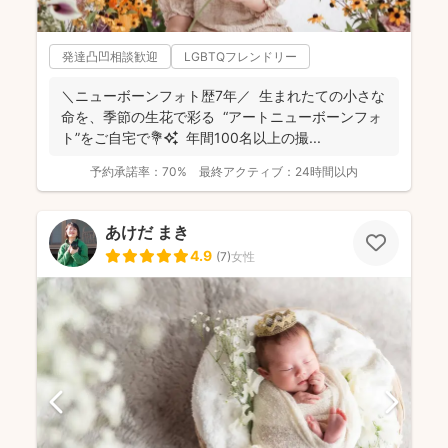
発達凸凹相談歓迎
LGBTQフレンドリー
＼ニューボーンフォト歴7年／ 生まれたての小さな
命を、季節の生花で彩る “アートニューボーンフォ
ト”をご自宅で💐✨ 年間100名以上の撮...
予約承諾率：
70%
最終アクティブ：
24時間以内
あけだ まき
4.9
(
7
)
女性