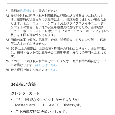
詳細は
利用規約
をご確認ください
撮影申込時に同意された利用規約に記載の納入期限までに納入しま
す。撮影時の状況または天候等により、当該枚数に達しない場合もあ
ります。また、ニューボーンフォトおよびライフスタイルニューボー
ンフォトの場合、お子様の安全を最優先に進行するため、基準枚数
（ニューボーンフォト：40枚、ライフスタイルニューボーンフォト:75
枚）を下回る可能性があります。
画像の加工（個別の肌修正、合成、背景消去、トリミング等）、印刷
等は含まれておりません。
60分以上の撮影は、上記金額×時間分の料金になります。撮影時間に
は、機材・セットの設置等を含む撮影準備・片付けの時間も含まれま
す。
このサービスは個人利用向けサービスです。商用利用の場合はサービ
スが異なります。
詳しくはこちら
仕入税額控除をされる方は
こちら
お支払い方法
クレジットカード
ご利用可能なクレジットカードはVISA・
MasterCard・JCB・AMEX・Dinersです。
ご予約成立時に決済いたします。