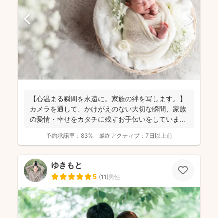
【心温まる瞬間を永遠に。家族の絆を写します。】
カメラを通して、かけがえのない大切な瞬間、家族
の愛情・幸せをカタチに残すお手伝いをしていま
す。 昔から...
予約承諾率：
83%
最終アクティブ：
7日以上前
ゆきもと
5
(
11
)
男性