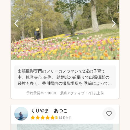
出張撮影専門のフリーカメラマンで2児の子育て
中。観音寺市 在住。 結婚式の前撮りで出張撮影の
経験も多く、香川県内の撮影場所を 季節によって最
適な提案が...
予約承諾率：
100%
最終アクティブ：
7日以上前
くりやま あつこ
5
(
41
)
女性