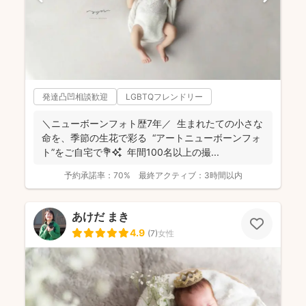
発達凸凹相談歓迎
LGBTQフレンドリー
＼ニューボーンフォト歴7年／ 生まれたての小さな
命を、季節の生花で彩る “アートニューボーンフォ
ト”をご自宅で💐✨ 年間100名以上の撮...
予約承諾率：
70%
最終アクティブ：
3時間以内
あけだ まき
4.9
(
7
)
女性