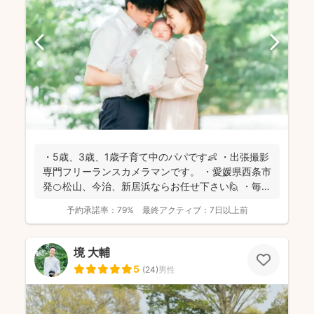
・5歳、3歳、1歳子育て中のパパです👶 ・出張撮影
専門フリーランスカメラマンです。 ・愛媛県西条市
発🍊松山、今治、新居浜ならお任せ下さい🙋 ・毎日
子...
予約承諾率：
79%
最終アクティブ：
7日以上前
境 大輔
5
(
24
)
男性