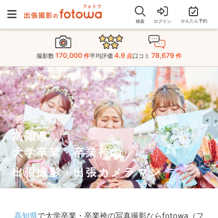
かんたん予約
検索
ログイン
170,000
4.9
78,679
撮影数
件
平均評価
点
口コミ
件
高知県
大学卒業・卒業袴の
出張撮影・出張カメラマン
高知県
で大学卒業・卒業袴の写真撮影ならfotowa（フ