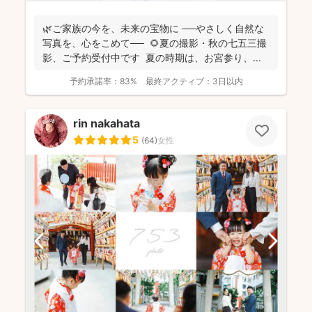
🌿ご家族の今を、未来の宝物に ──やさしく自然な
写真を、心をこめて── 🌻夏の撮影・秋の七五三撮
影、ご予約受付中です 夏の時期は、お宮参り、...
予約承諾率：
83%
最終アクティブ：
3日以内
rin nakahata
5
(
64
)
女性