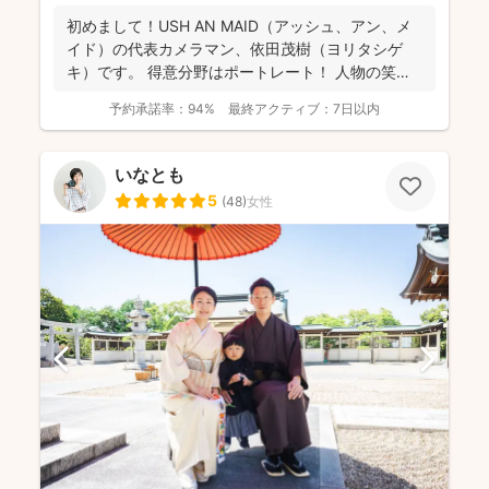
初めまして！USH AN MAID（アッシュ、アン、メ
イド）の代表カメラマン、依田茂樹（ヨリタシゲ
キ）です。 得意分野はポートレート！ 人物の笑顔
を引...
予約承諾率：
94%
最終アクティブ：
7日以内
いなとも
5
(
48
)
女性