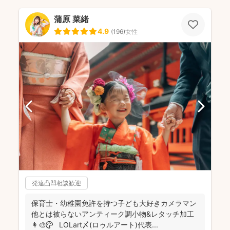
蒲原 菜緒
4.9
(
196
)
女性
発達凸凹相談歓迎
保育士・幼稚園免許を持つ子ども大好きカメラマン
他とは被らないアンティーク調小物&レタッチ加工
👩‍🎨🎨 LOLart〆(ロゥルアート)代表...