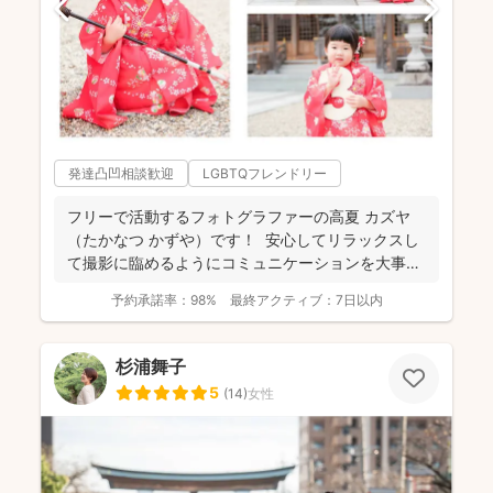
発達凸凹相談歓迎
LGBTQフレンドリー
フリーで活動するフォトグラファーの高夏 カズヤ
（たかなつ かずや）です！ 安心してリラックスし
て撮影に臨めるようにコミュニケーションを大事に
しており...
予約承諾率：
98%
最終アクティブ：
7日以内
杉浦舞子
5
(
14
)
女性