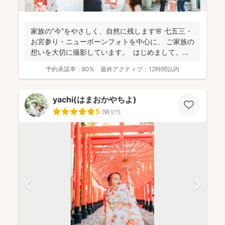
家族の“今”をやさしく、自然に残します🌸 七五三・
お宮参り・ニューボーンフォトを中心に、 ご家族の
想いを大切に撮影しています。 はじめまして。
カ...
予約承諾率：
80%
最終アクティブ：
12時間以内
yachi(はまおかやちよ)
5
(
9
)
女性