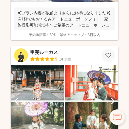
✨プラン内容が以前よりさらにお得になりました✨
🌸1枠でもおくるみアートニューボーンフォト、家
族撮影可能 🌸2枠〜ご希望のアートニューボーンフ
ォトのセ...
予約承諾率：
89%
最終アクティブ：
3日以内
甲斐ルーカス
5
(
61
)
男性