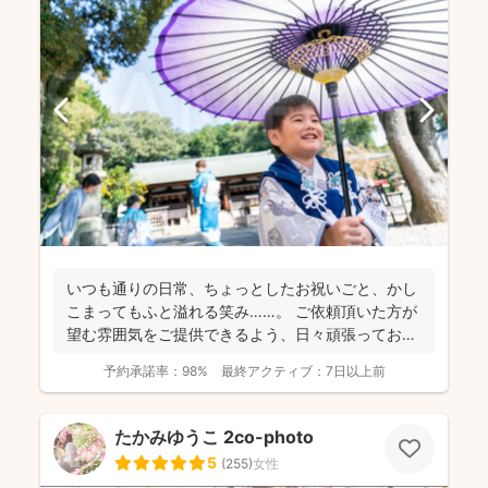
いつも通りの日常、ちょっとしたお祝いごと、かし
こまってもふと溢れる笑み……。 ご依頼頂いた方が
望む雰囲気をご提供できるよう、日々頑張っており
ます。 ...
予約承諾率：
98%
最終アクティブ：
7日以上前
たかみゆうこ 2co-photo
5
(
255
)
女性