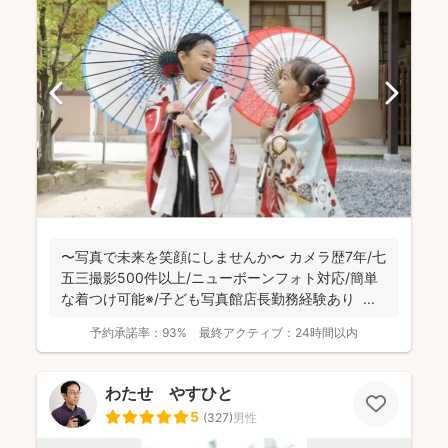
〜写真で未来を笑顔にしませんか〜 カメラ歴7年/七
五三撮影500件以上/ニューボーンフォト対応/簡単
な着つけ可能※/子ども写真館店長勤務経験あり ...
予約承諾率：
93%
最終アクティブ：
24時間以内
わたせ やすひと
5
(
327
)
男性