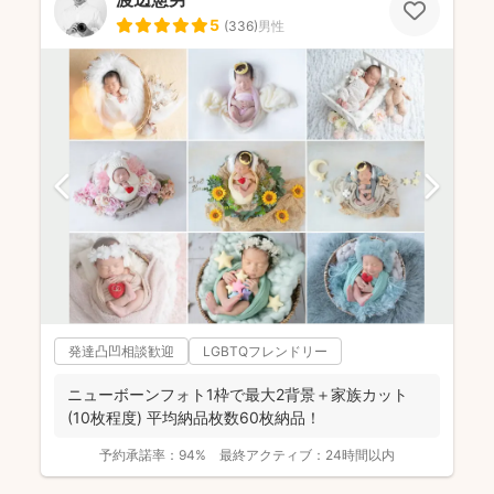
5
(
336
)
男性
発達凸凹相談歓迎
LGBTQフレンドリー
ニューボーンフォト1枠で最大2背景＋家族カット
(10枚程度) 平均納品枚数60枚納品！
予約承諾率：
94%
最終アクティブ：
24時間以内