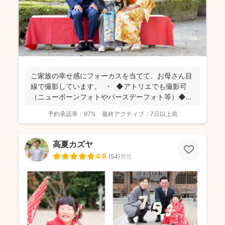
ご家族の幸せ感にフォーカスを当てて、お母さん目
線で撮影しています。 ・ ◆アトリエでも撮影可
（ニューボーンフォトやバースデーフォト等）◆
名...
予約承諾率：
97%
最終アクティブ：
7日以上前
高夏カズヤ
4.8
(
54
)
男性