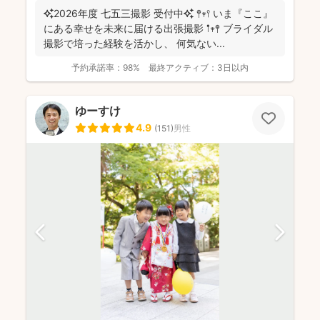
✨2026年度 七五三撮影 受付中✨ 𖤣𖥧𖥣 いま『ここ』
にある幸せを未来に届ける出張撮影 𖡡𖥧𖤣 ブライダル
撮影で培った経験を活かし、 何気ない...
予約承諾率：
98%
最終アクティブ：
3日以内
ゆーすけ
4.9
(
151
)
男性