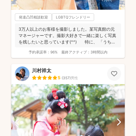
発達凸凹相談歓迎
LGBTQフレンドリー
3万人以上のお客様を撮影しました。某写真館の元
マネージャーです。撮影大好きで一緒に楽しく写真
を残したいと思っています(^^) 特に、 「うち
の...
予約承諾率：
96%
最終アクティブ：
3時間以内
川村祥太
5
(
357
)
男性