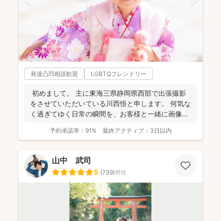
発達凸凹相談歓迎
LGBTQフレンドリー
初めまして。 主に東海三県静岡県西部で出張撮影
をさせていただいている川西悟と申します。 何気な
く過ぎてゆく日常の瞬間を、お客様と一緒に画像と
して残...
予約承諾率：
91%
最終アクティブ：
3日以内
山中 武司
5
(
739
)
男性