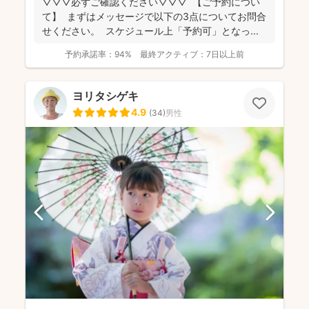
▽▽▽必ずご確認ください▽▽▽ 【ご予約につい
て】 まずはメッセージで以下の3点についてお問合
せください。 スケジュール上「予約可」となっ...
予約承諾率：
94%
最終アクティブ：
7日以上前
ヨリタシゲキ
4.9
(
34
)
男性