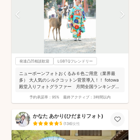
発達凸凹相談歓迎
LGBTQフレンドリー
ニューボーンフォトおくるみ６色ご用意（業界最
多） 大人気のシルクコットン背景導入！！ fotowa
殿堂入りフォトグラファー 月間全国ランキング１
位獲得...
予約承諾率：
95%
最終アクティブ：
3時間以内
かなた あかり(ひだまりフォト)
5
(
136
)
女性