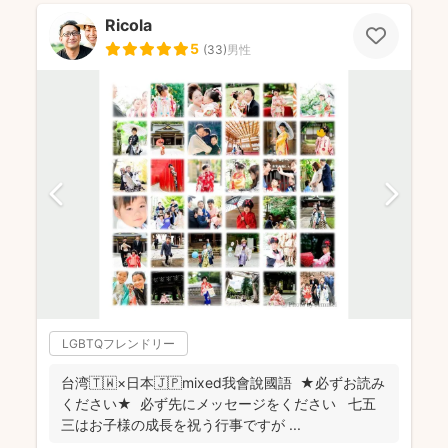
Ricola
5
(
33
)
男性
LGBTQフレンドリー
台湾🇹🇼×日本🇯🇵mixed我會說國語 ★必ずお読み
ください★ 必ず先にメッセージをください 七五
三はお子様の成長を祝う行事ですが ...