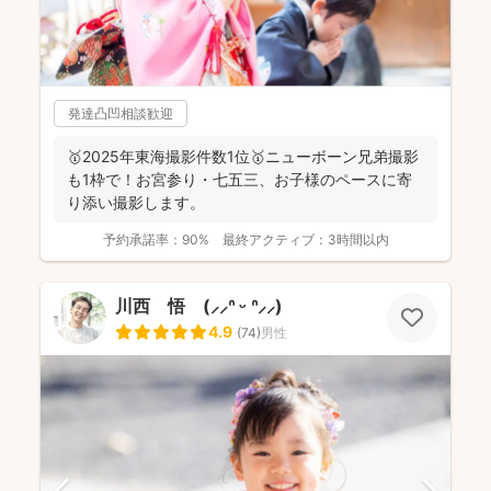
発達凸凹相談歓迎
🥇2025年東海撮影件数1位🥇ニューボーン兄弟撮影
も1枠で！お宮参り・七五三、お子様のペースに寄
り添い撮影します。
予約承諾率：
90%
最終アクティブ：
3時間以内
川西 悟 (⸝⸝ᐢ ᵕ ᐢ⸝⸝)
4.9
(
74
)
男性