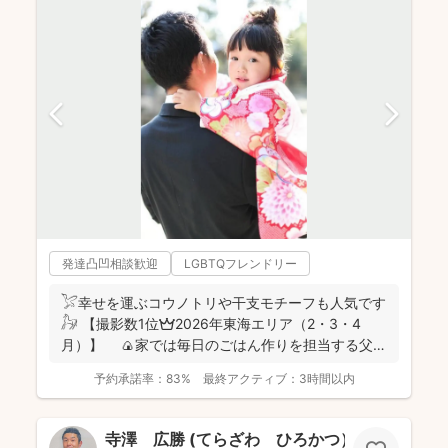
発達凸凹相談歓迎
LGBTQフレンドリー
𓅯幸せを運ぶコウノトリや干支モチーフも人気です
𓃗 【撮影数1位👑2026年東海エリア（2・3・4
月）】 🍙家では毎日のごはん作りを担当する父で
あり、...
予約承諾率：
83%
最終アクティブ：
3時間以内
寺澤 広勝 (てらざわ ひろかつ）