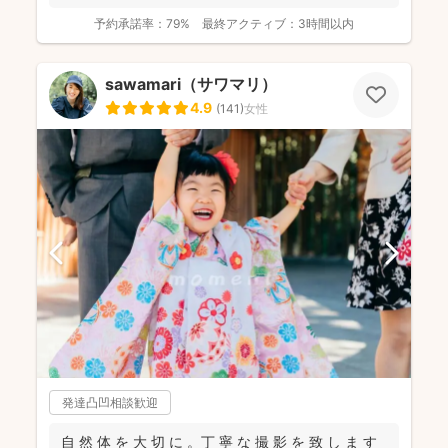
予約承諾率：
79%
最終アクティブ：
3時間以内
sawamari（サワマリ）
4.9
(
141
)
女性
発達凸凹相談歓迎
自 然 体 を 大 切 に 。丁 寧 な 撮 影 を 致 し ま す