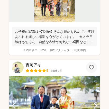
お子様の写真は✨宝物✨ そんな想いを込めて、笑顔
あふれる楽しい撮影を心がけています。 カメラ目
線はもちろん、自然な表情や何気ない瞬間など、ご
希望に合...
予約承諾率：
92%
最終アクティブ：
3時間以内
吉岡アキ
5
(
240
)
女性