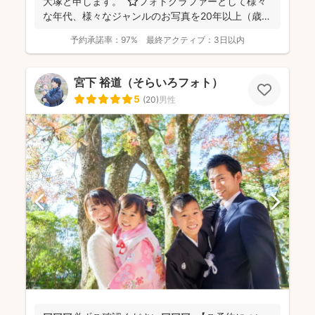
大塚と申します。 ⭐︎フォトグラファーとして様々
な年代、様々なジャンルのお写真を20年以上（歳バ
レちゃ...
予約承諾率：
97%
最終アクティブ：
3日以内
宮下 裕道（そらいろフォト）
5
(
20
)
男性