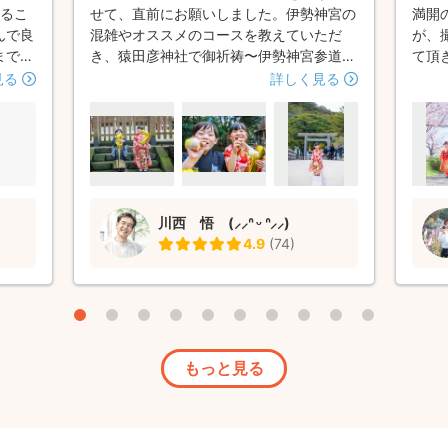
撮るこ
せて、直前にお願いしました。伊勢神宮の
満開
んで良
混雑やオススメのコースを教えていただ
が、
まで機
き、猿田彦神社で御祈祷〜伊勢神宮参道の
て頂
て良か
撮影をお願いしました。 予約の際から、
って
見る
詳しく見る
。
開始時間の調整や、場所の相談に乗ってい
にし
ただいて心強かったです。 撮影時間もオ
りが
ーバーしてしまい、こちらの時間都合で、
達と
ドタバタと伊勢神宮まで付き合っていただ
リラ
きましたが、おかげさまで素敵な写真をた
など
くさん撮っていただいてとても記念に残り
是非
川西 悟 (⸝⸝ᐢ ᵕ ᐢ⸝⸝)
ました✨ 子供達もおもちゃなどたくさん
いま
4.9
(
74
)
小物を用意いただいて、川西さんとの撮影
た。
がとても楽しめていたのでよかったです。
また機会があったら、お願いさせていただ
きたいです。
もっと見る