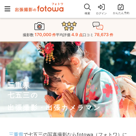
かんたん予約
検索
ログイン
170,000
4.9
78,673
撮影数
件
平均評価
点
口コミ
件
三重県
七五三の
出張撮影・出張カメラマン
三重県
で七五三の写真撮影ならfotowa（フォトワ）に