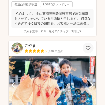
発達凸凹相談歓迎
LGBTQフレンドリー
初めまして。 主に東海三県静岡県西部で出張撮影
をさせていただいている川西悟と申します。 何気な
く過ぎてゆく日常の瞬間を、お客様と一緒に画像と
して残...
予約承諾率：
91%
最終アクティブ：
3日以内
こやま
5
(
386
)
未選択