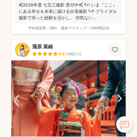
✨2026年度 七五三撮影 受付中✨ 𖤣𖥧𖥣 いま『ここ』
にある幸せを未来に届ける出張撮影 𖡡𖥧𖤣 ブライダル
撮影で培った経験を活かし、 何気ない...
予約承諾率：
98%
最終アクティブ：
24時間以内
蒲原 菜緒
4.9
(
196
)
女性