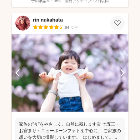
予約承諾率：
95%
最終アクティブ：
3日以内
rin nakahata
5
(
64
)
女性
家族の“今”をやさしく、自然に残します🌸 七五三・
お宮参り・ニューボーンフォトを中心に、 ご家族の
想いを大切に撮影しています。 はじめまして。