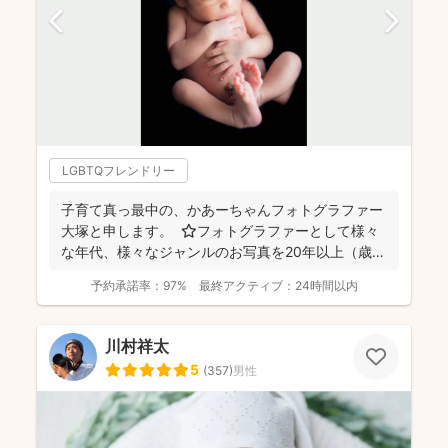
LGBTQフレンドリー
子育て真っ最中の、かあーちゃんフォトグラファー
大塚と申します。 ⭐︎フォトグラファーとして様々
な年代、様々なジャンルのお写真を20年以上（歳バ
レちゃ...
予約承諾率：
97%
最終アクティブ：
24時間以内
川村祥太
5
(
357
)
男性