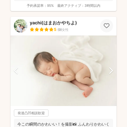
位獲得...
予約承諾率：
95%
最終アクティブ：
3時間以内
yachi(はまおかやちよ)
5
(
9
)
女性
発達凸凹相談歓迎
今この瞬間のかわいい！を撮影📸 ふんわりかわいく