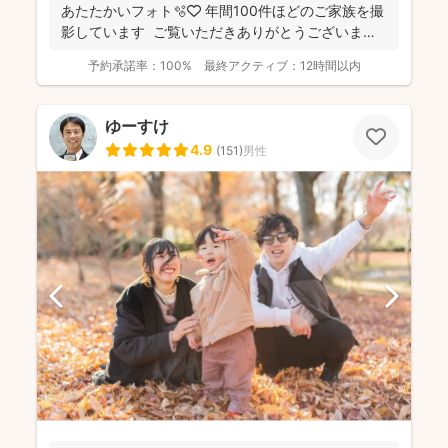
あたたかいフォト🫧🤍 年間100件ほどのご家族を撮
影しています ご覧いただきありがとうございま
す...
予約承諾率：
100%
最終アクティブ：
12時間以内
ゆーすけ
4.9
(
151
)
男性