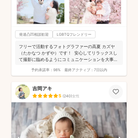
発達凸凹相談歓迎
LGBTQフレンドリー
フリーで活動するフォトグラファーの高夏 カズヤ
（たかなつ かずや）です！ 安心してリラックスし
て撮影に臨めるようにコミュニケーションを大事に
しており...
予約承諾率：
98%
最終アクティブ：
7日以内
吉岡アキ
5
(
240
)
女性