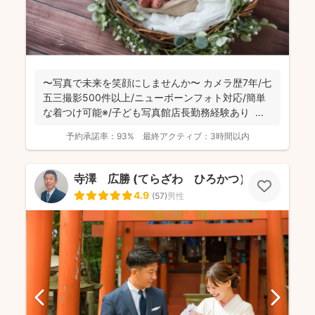
〜写真で未来を笑顔にしませんか〜 カメラ歴7年/七
五三撮影500件以上/ニューボーンフォト対応/簡単
な着つけ可能※/子ども写真館店長勤務経験あり ...
予約承諾率：
93%
最終アクティブ：
3時間以内
寺澤 広勝 (てらざわ ひろかつ）
4.9
(
57
)
男性