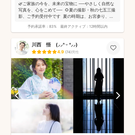
🌿ご家族の今を、未来の宝物に ──やさしく自然な
写真を、心をこめて── 🌻夏の撮影・秋の七五三撮
影、ご予約受付中です 夏の時期は、お宮参り、...
予約承諾率：
83%
最終アクティブ：
12時間以内
川西 悟 (⸝⸝ᐢ ᵕ ᐢ⸝⸝)
4.9
(
74
)
男性