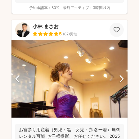
カ...
予約承諾率：
80%
最終アクティブ：
3時間以内
小林 まさお
5
(
82
)
男性
お宮参り用産着（男児：黒、女児：赤 各一着）無料
レンタル可能 お子様撮影、お任せください。 2025