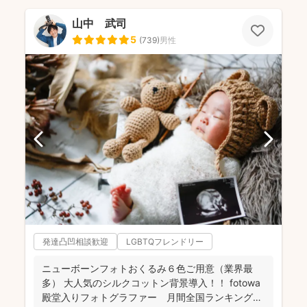
山中 武司
5
(
739
)
男性
発達凸凹相談歓迎
LGBTQフレンドリー
ニューボーンフォトおくるみ６色ご用意（業界最
多） 大人気のシルクコットン背景導入！！ fotowa
殿堂入りフォトグラファー 月間全国ランキング１