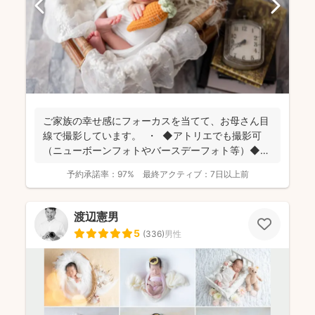
ご家族の幸せ感にフォーカスを当てて、お母さん目
線で撮影しています。 ・ ◆アトリエでも撮影可
（ニューボーンフォトやバースデーフォト等）◆
名...
予約承諾率：
97%
最終アクティブ：
7日以上前
渡辺憲男
5
(
336
)
男性