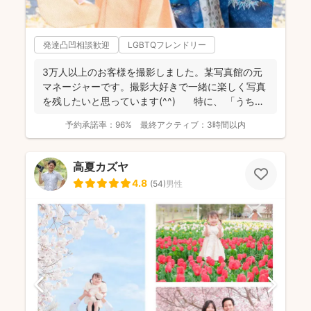
発達凸凹相談歓迎
LGBTQフレンドリー
3万人以上のお客様を撮影しました。某写真館の元
マネージャーです。撮影大好きで一緒に楽しく写真
を残したいと思っています(^^) 特に、 「うち
の...
予約承諾率：
96%
最終アクティブ：
3時間以内
高夏カズヤ
4.8
(
54
)
男性