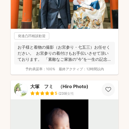
発達凸凹相談歓迎
お子様と着物の撮影（お宮参り・七五三）お任せく
ださい。 お宮参りの着付けもお手伝いさせて頂い
ております。 「素敵なご家族の“今”を一生の記念
に...
予約承諾率：
100%
最終アクティブ：
12時間以内
大塚 フミ （Hiro Photo)
5
(
239
)
女性