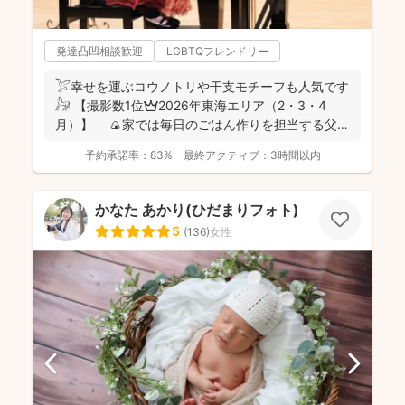
発達凸凹相談歓迎
LGBTQフレンドリー
𓅯幸せを運ぶコウノトリや干支モチーフも人気です
𓃗 【撮影数1位👑2026年東海エリア（2・3・4
月）】 🍙家では毎日のごはん作りを担当する父で
あり、...
予約承諾率：
83%
最終アクティブ：
3時間以内
かなた あかり(ひだまりフォト)
5
(
136
)
女性