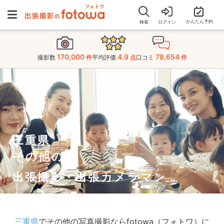
かんたん予約
検索
ログイン
170,000
4.9
78,654
撮影数
件
平均評価
点
口コミ
件
三重県
その他の
出張撮影・出張カメラマン
三重県
でその他の写真撮影ならfotowa（フォトワ）に