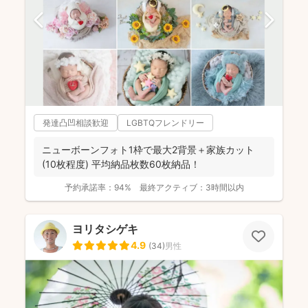
発達凸凹相談歓迎
LGBTQフレンドリー
ニューボーンフォト1枠で最大2背景＋家族カット
(10枚程度) 平均納品枚数60枚納品！
予約承諾率：
94%
最終アクティブ：
3時間以内
ヨリタシゲキ
4.9
(
34
)
男性