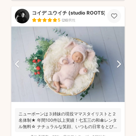
コイデ ユウイチ (studio ROOTS)
5
(
26
)
男性
ニューボーンは３姉妹の現役ママスタイリストと２
名体制★ 年間100件以上実績！七五三の和傘レンタ
ル無料☆ ナチュラルな笑顔、いつもの日常をとび
きり素敵...