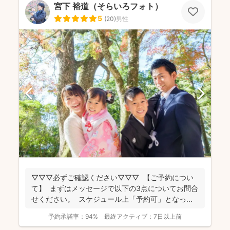
宮下 裕道（そらいろフォト）
5
(
20
)
男性
▽▽▽必ずご確認ください▽▽▽ 【ご予約につい
て】 まずはメッセージで以下の3点についてお問合
せください。 スケジュール上「予約可」となっ...
予約承諾率：
94%
最終アクティブ：
7日以上前