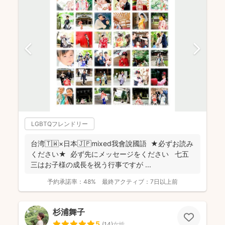
LGBTQフレンドリー
台湾🇹🇼×日本🇯🇵mixed我會說國語 ★必ずお読み
ください★ 必ず先にメッセージをください 七五
三はお子様の成長を祝う行事ですが ...
予約承諾率：
48%
最終アクティブ：
7日以上前
杉浦舞子
5
(
14
)
女性