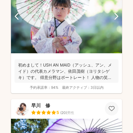
初めまして！USH AN MAID（アッシュ、アン、メ
イド）の代表カメラマン、依田茂樹（ヨリタシゲ
キ）です。 得意分野はポートレート！ 人物の笑顔
を引...
予約承諾率：
94%
最終アクティブ：
3日以内
早川 修
5
(
20
)
男性