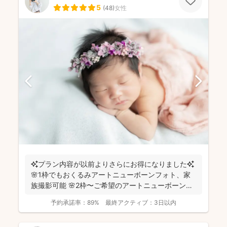
5
(
48
)
女性
✨プラン内容が以前よりさらにお得になりました✨
🌸1枠でもおくるみアートニューボーンフォト、家
族撮影可能 🌸2枠〜ご希望のアートニューボーンフ
ォトのセ...
予約承諾率：
89%
最終アクティブ：
3日以内