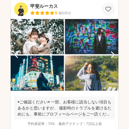
甲斐ルーカス
5
(
61
)
男性
◉ご確認ください◉ 一部、お客様に該当しない項目も
あるかと思いますが、 撮影時のトラブルを避けるた
めにも、事前にプロフィールページをご一読くださ
います...
予約承諾率：
75%
最終アクティブ：
7日以上前