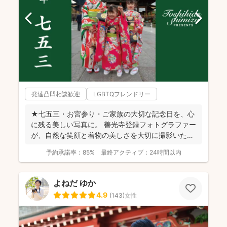
発達凸凹相談歓迎
LGBTQフレンドリー
★七五三・お宮参り・ご家族の大切な記念日を、心
に残る美しい写真に。 善光寺登録フォトグラファー
が、自然な笑顔と着物の美しさを大切に撮影いたし
ます。 ◉...
予約承諾率：
85%
最終アクティブ：
24時間以内
よねだ ゆか
4.9
(
143
)
女性