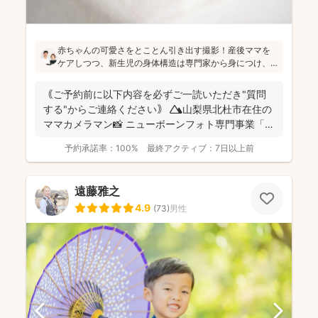
赤ちゃんの可愛さをとことん引き出す撮影！産後ママを
ケアしつつ、新生児の身体構造は専門家から身につけ、
安全への配慮も徹底しています。どんなお部屋でもスト
ロボの安定した光で綺麗に撮影可能◎山梨県でニューボ
｟ご予約前に以下内容を必ずご一読いただき"質問
ーンフォトを検討している方は、ぜひ相談してみてくだ
する"からご連絡ください｠ ⛰️山梨県北杜市在住の
さい（^^）
ママカメラマン📸 ニューボーンフォト専門事業「
愛と写...
予約承諾率：
100%
最終アクティブ：
7日以上前
遠藤雅之
4.9
(
73
)
男性