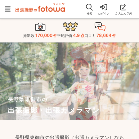
かんたん予約
検索
ログイン
170,000
4.9
78,664
撮影数
件
平均評価
点
口コミ
件
長野県東御市の
出張撮影・出張カメラマン
長野県東御市の出張撮影（出張カメラマン）なら