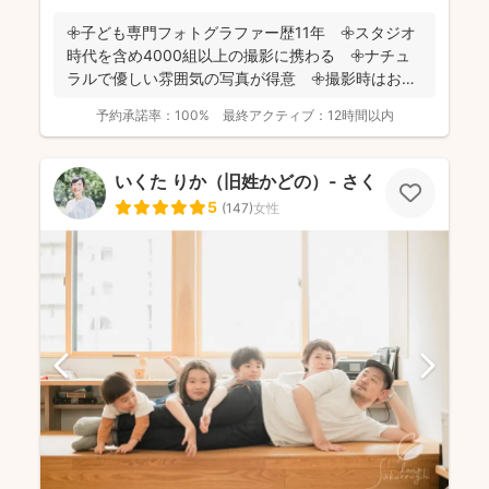
𖧷子ども専門フォトグラファー歴11年 𖧷スタジオ
時代を含め4000組以上の撮影に携わる 𖧷ナチュ
ラルで優しい雰囲気の写真が得意 𖧷撮影時はお手
持ちのスマホ...
予約承諾率：
100%
最終アクティブ：
12時間以内
いくた りか（旧姓かどの）- さくらふ写真 -
5
(
147
)
女性