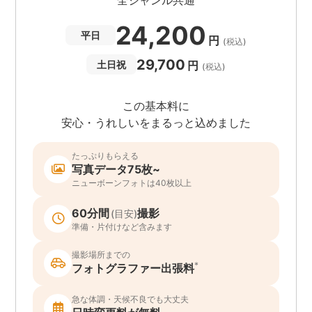
24,200
平日
円
(税込)
29,700
円
土日祝
(税込)
この基本料に
安心・うれしいをまるっと込めました
たっぷりもらえる
写真データ75枚~
ニューボーンフォトは40枚以上
60分間
撮影
(目安)
準備・片付けなど含みます
撮影場所までの
*
フォトグラファー出張料
急な体調・天候不良でも大丈夫