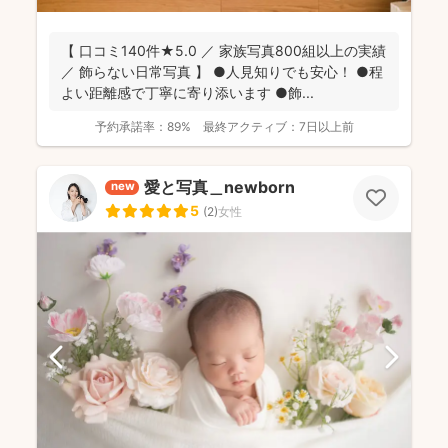
【 口コミ140件★5.0 ／ 家族写真800組以上の実績
／ 飾らない日常写真 】 ●人見知りでも安心！ ●程
よい距離感で丁寧に寄り添います ●飾...
予約承諾率：
89%
最終アクティブ：
7日以上前
愛と写真＿newborn
new
5
(
2
)
女性