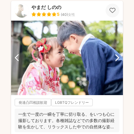
やまだ しのの
5
(
40
)
女性
発達凸凹相談歓迎
LGBTQフレンドリー
一生で一度の一瞬を丁寧に切り取る、をいつも心に
撮影しております。各種雑誌などでの多数の撮影経
験を生かして、リラックスした中での自然体な姿の
お写真を、ベスト...