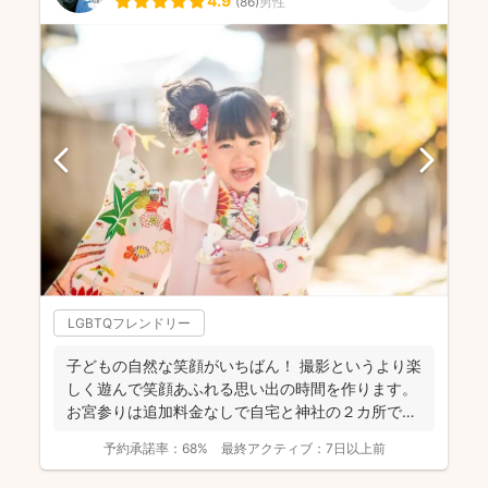
4.9
(
86
)
男性
LGBTQフレンドリー
子どもの自然な笑顔がいちばん！ 撮影というより楽
しく遊んで笑顔あふれる思い出の時間を作ります。
お宮参りは追加料金なしで自宅と神社の２カ所で撮
影で...
予約承諾率：
68%
最終アクティブ：
7日以上前