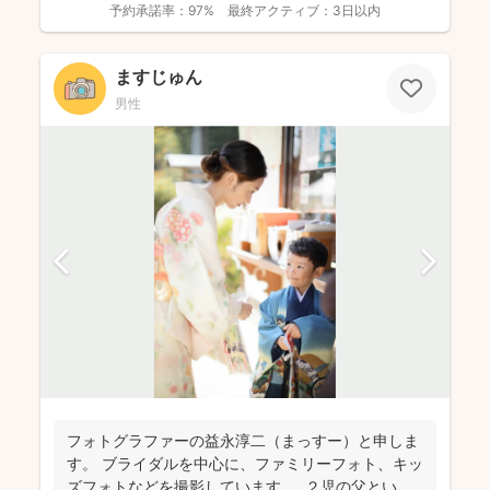
予約承諾率：
97%
最終アクティブ：
3日以内
ますじゅん
男性
フォトグラファーの益永淳二（まっすー）と申しま
す。 ブライダルを中心に、ファミリーフォト、キッ
ズフォトなどを撮影しています。 ２児の父という