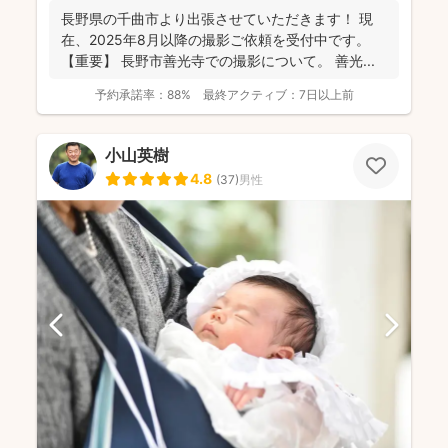
長野県の千曲市より出張させていただきます！ 現
在、2025年8月以降の撮影ご依頼を受付中です。
【重要】 長野市善光寺での撮影について。 善光...
予約承諾率：
88%
最終アクティブ：
7日以上前
小山英樹
4.8
(
37
)
男性