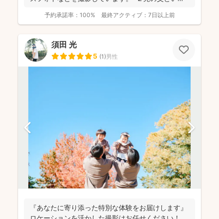
ことも...
予約承諾率：
100%
最終アクティブ：
7日以上前
須田 光
5
(
1
)
男性
『あなたに寄り添った特別な体験をお届けします』
ロケーションを活かした撮影はお任せください！