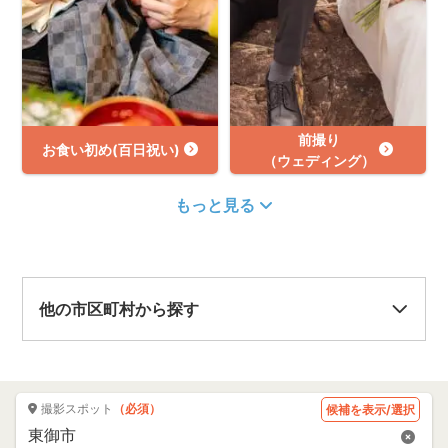
前撮り
お食い初め(百日祝い)
（ウェディング）
もっと見る
他の市区町村から探す
撮影スポット
（必須）
候補を表示/選択