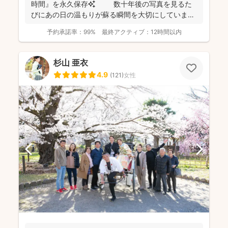
時間』を永久保存✨ 数十年後の写真を見るた
びにあの日の温もりが蘇る瞬間を大切にしています
✨ ...
予約承諾率：
99%
最終アクティブ：
12時間以内
杉山 亜衣
4.9
(
121
)
女性