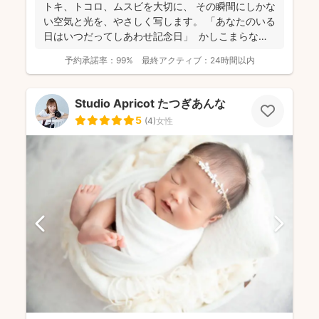
トキ、トコロ、ムスビを大切に、 その瞬間にしかな
い空気と光を、やさしく写します。 「あなたのいる
日はいつだってしあわせ記念日」 かしこまらなく
て...
予約承諾率：
99%
最終アクティブ：
24時間以内
Studio Apricot たつぎあんな
5
(
4
)
女性