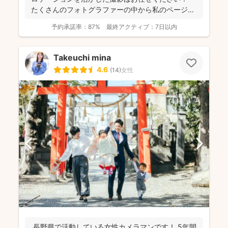
たくさんのフォトグラファーの中から私のページに
アクセ...
予約承諾率：
87%
最終アクティブ：
7日以内
Takeuchi mina
4.6
(
14
)
女性
長野県で活動している女性カメラマンです！ 5年間