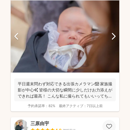
平日週末問わず対応できる出張カメラマン📷 家族撮
影が中心✨ 皆様の大切な瞬間に少しだけお力添えが
できれば最高！ こんな私に撮られてもいいってちら
っと...
予約承諾率：
82%
最終アクティブ：
7日以上前
三原由宇