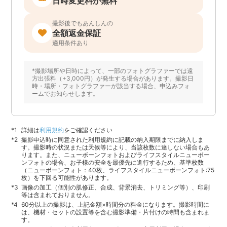
日時変更料が無料
撮影後でもあんしんの
全額返金保証
適用条件あり
*撮影場所や日時によって、一部のフォトグラファーでは遠
方出張料（+3,000円）が発生する場合があります。撮影日
時・場所・フォトグラファーが該当する場合、申込みフォ
ームでお知らせします。
詳細は
利用規約
をご確認ください
撮影申込時に同意された利用規約に記載の納入期限までに納入しま
す。撮影時の状況または天候等により、当該枚数に達しない場合もあ
ります。また、ニューボーンフォトおよびライフスタイルニューボー
ンフォトの場合、お子様の安全を最優先に進行するため、基準枚数
（ニューボーンフォト：40枚、ライフスタイルニューボーンフォト:75
枚）を下回る可能性があります。
画像の加工（個別の肌修正、合成、背景消去、トリミング等）、印刷
等は含まれておりません。
60分以上の撮影は、上記金額×時間分の料金になります。撮影時間に
は、機材・セットの設置等を含む撮影準備・片付けの時間も含まれま
す。