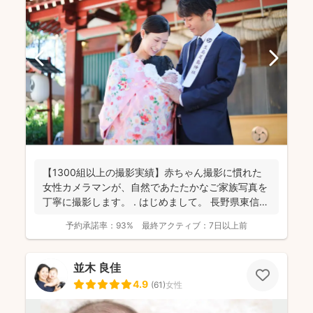
【1300組以上の撮影実績】赤ちゃん撮影に慣れた
女性カメラマンが、自然であたたかなご家族写真を
丁寧に撮影します。 . はじめまして。 長野県東信地
域...
予約承諾率：
93%
最終アクティブ：
7日以上前
並木 良佳
4.9
(
61
)
女性