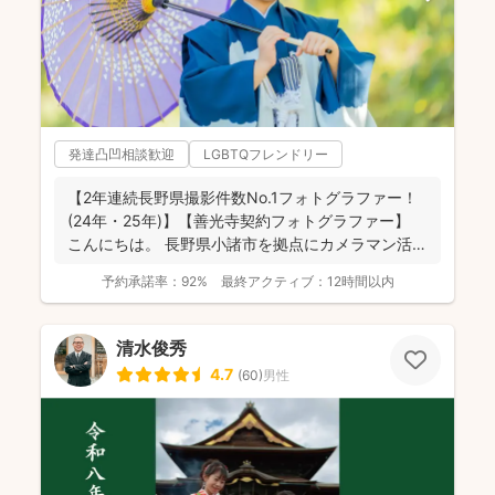
発達凸凹相談歓迎
LGBTQフレンドリー
【2年連続長野県撮影件数No.1フォトグラファー！
(24年・25年)】【善光寺契約フォトグラファー】
こんにちは。 長野県小諸市を拠点にカメラマン活
動...
予約承諾率：
92%
最終アクティブ：
12時間以内
清水俊秀
4.7
(
60
)
男性