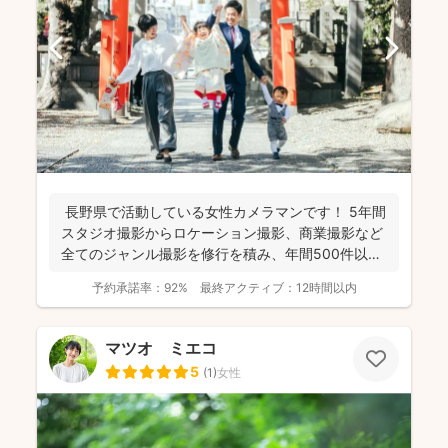
長野県で活動している女性カメラマンです！ 5年間
スタジオ撮影からロケーション撮影、商業撮影など
全てのジャンル撮影を修行を積み、年間500件以上
の撮影...
予約承諾率：
92%
最終アクティブ：
12時間以内
マツオ ミエコ
5
(
1
)
女性