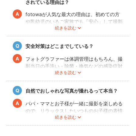
されている理由は？
fotowaが人気な最大の理由は、初めての方
や乳幼児のいるご家族でも「安心」して撮影
続きを読む
を楽しんでいただけることです。
厳しい審査を通過した、赤ちゃん・子どもの
扱いに慣れているパパ・ママ世代のカメラマ
安全対策はどこまでしている？
ンが全国に多数在籍。
またどのカメラマンでも指名料は一切ござい
フォトグラファーは体調管理はもちろん、撮
ません。分かりやすい料金体系も人気のポイ
影当日の手洗い・除菌・換気などの感染症対
ントです。
続きを読む
策や、熱中症予防に努めます。
また、撮影中はご家族のペースに合わせなが
ら、周囲や足元に危険なものがないか注意を
自然でおしゃれな写真が撮れるって本当？
呼び掛けながら進行しますのでご安心くださ
い。
パパ・ママとお子様が一緒に撮影を楽しめる
ので、リラックスしたいつものお子様の表情
続きを読む
を撮影できます。
こども・家族撮影に長けたプロカメラマンの
中から、ユーザー自身が好きなカメラマンを