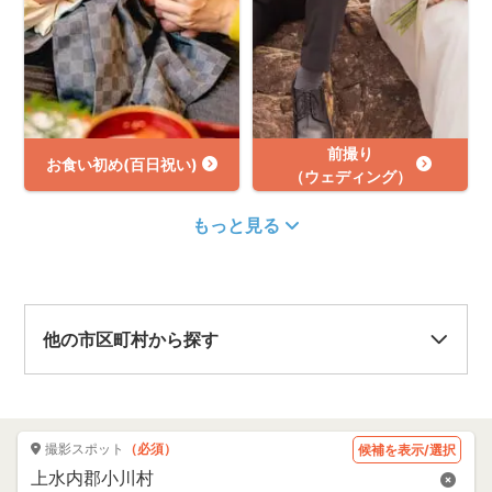
前撮り
お食い初め(百日祝い)
（ウェディング）
もっと見る
他の市区町村から探す
撮影スポット
（必須）
候補を表示/選択