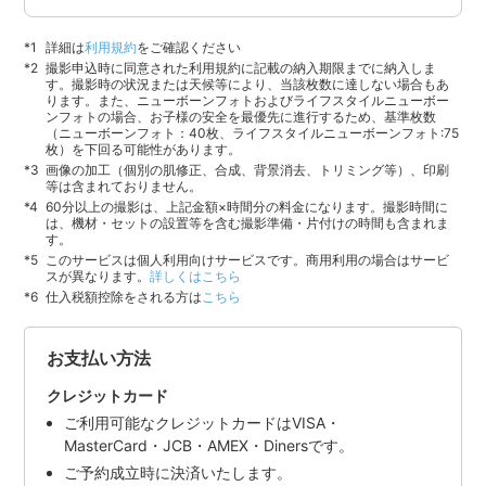
詳細は
利用規約
をご確認ください
撮影申込時に同意された利用規約に記載の納入期限までに納入しま
す。撮影時の状況または天候等により、当該枚数に達しない場合もあ
ります。また、ニューボーンフォトおよびライフスタイルニューボー
ンフォトの場合、お子様の安全を最優先に進行するため、基準枚数
（ニューボーンフォト：40枚、ライフスタイルニューボーンフォト:75
枚）を下回る可能性があります。
画像の加工（個別の肌修正、合成、背景消去、トリミング等）、印刷
等は含まれておりません。
60分以上の撮影は、上記金額×時間分の料金になります。撮影時間に
は、機材・セットの設置等を含む撮影準備・片付けの時間も含まれま
す。
このサービスは個人利用向けサービスです。商用利用の場合はサービ
スが異なります。
詳しくはこちら
仕入税額控除をされる方は
こちら
お支払い方法
クレジットカード
ご利用可能なクレジットカードはVISA・
MasterCard・JCB・AMEX・Dinersです。
ご予約成立時に決済いたします。