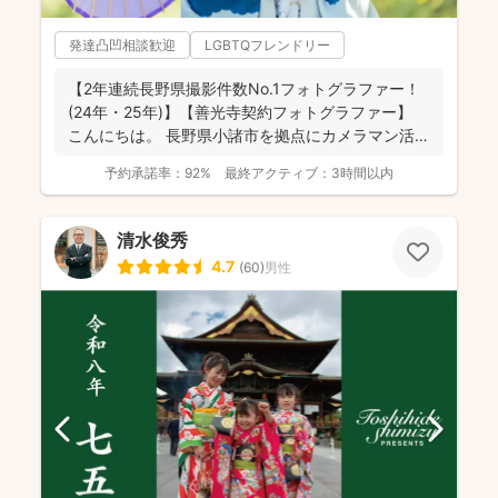
発達凸凹相談歓迎
LGBTQフレンドリー
【2年連続長野県撮影件数No.1フォトグラファー！
(24年・25年)】【善光寺契約フォトグラファー】
こんにちは。 長野県小諸市を拠点にカメラマン活
動...
予約承諾率：
92%
最終アクティブ：
3時間以内
清水俊秀
4.7
(
60
)
男性