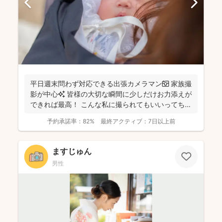
平日週末問わず対応できる出張カメラマン📷 家族撮
影が中心✨ 皆様の大切な瞬間に少しだけお力添えが
できれば最高！ こんな私に撮られてもいいってちら
っと...
予約承諾率：
82%
最終アクティブ：
7日以上前
ますじゅん
男性