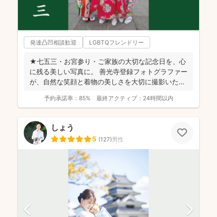
発達凸凹相談歓迎
LGBTQフレンドリー
★七五三・お宮参り・ご家族の大切な記念日を、心
に残る美しい写真に。 善光寺登録フォトグラファー
が、自然な笑顔と着物の美しさを大切に撮影いたし
ます。 ◉...
予約承諾率：
85%
最終アクティブ：
24時間以内
しょう
5
(
127
)
男性