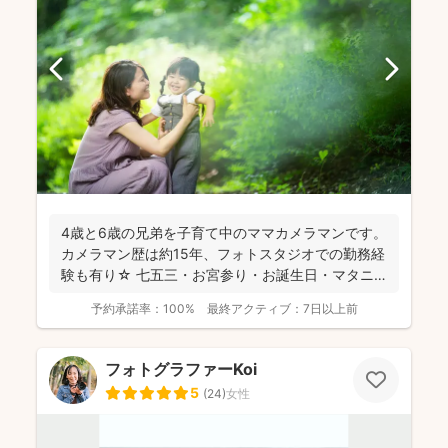
4歳と6歳の兄弟を子育て中のママカメラマンです。
カメラマン歴は約15年、フォトスタジオでの勤務経
験も有り☆ 七五三・お宮参り・お誕生日・マタニ
ティ・入園...
予約承諾率：
100%
最終アクティブ：
7日以上前
フォトグラファーKoi
5
(
24
)
女性