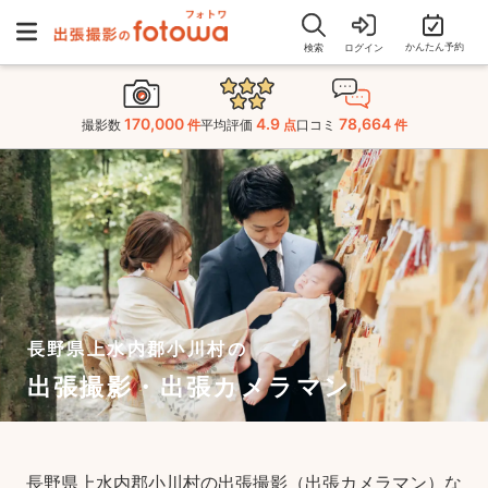
かんたん予約
検索
ログイン
170,000
4.9
78,664
撮影数
件
平均評価
点
口コミ
件
長野県上水内郡小川村の
出張撮影・出張カメラマン
長野県上水内郡小川村の出張撮影（出張カメラマン）な