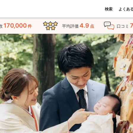
検索
よくあ
170,000
4.9
数
件
平均評価
点
口コミ