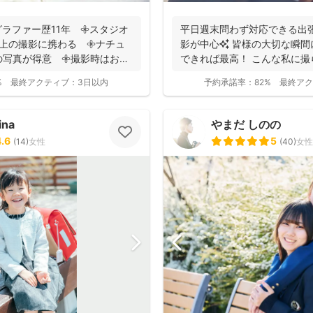
ラファー歴11年 𖧷スタジオ
平日週末問わず対応できる出張
以上の撮影に携わる 𖧷ナチュ
影が中心✨ 皆様の大切な瞬
写真が得意 𖧷撮影時はお手
できれば最高！ こんな私に
っと...
%
最終アクティブ：
3日以内
予約承諾率：
82%
最終アク
ina
やまだ しのの
4.6
5
(
14
)
女性
(
40
)
女性