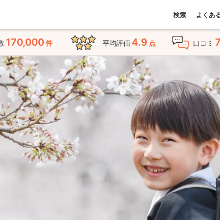
検索
よくあ
170,000
4.9
数
件
平均評価
点
口コミ