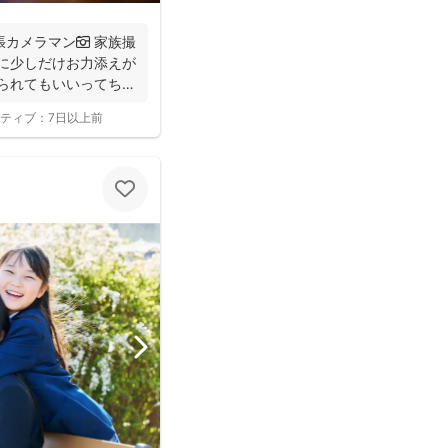
カメラマン📷 家族撮
間に少しだけお力添えが
撮られてもいいってちら
ティブ：
7日以上前