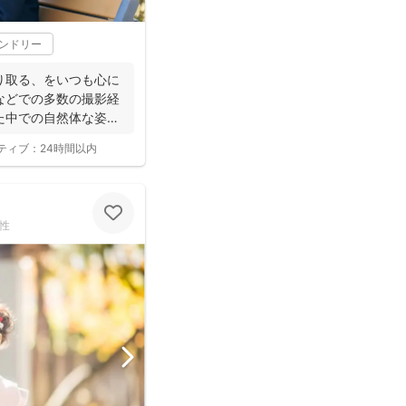
レンドリー
り取る、をいつも心に
などでの多数の撮影経
た中での自然体な姿の
ティブ：
24時間以内
性