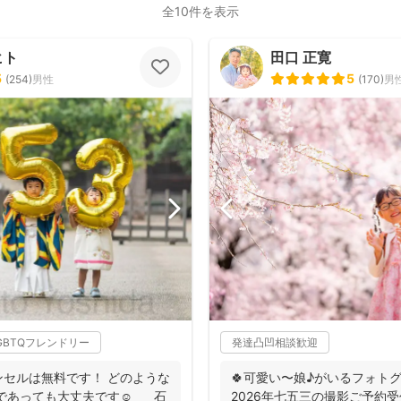
全10件を表示
ヒト
田口 正寛
5
5
(
254
)
男性
(
170
)
男
GBTQフレンドリー
発達凸凹相談歓迎
セルは無料です！ どのような
🍀可愛い〜娘♪がいるフォトグ
であっても大丈夫です☺️ 石
2026年七五三の撮影ご予約受付