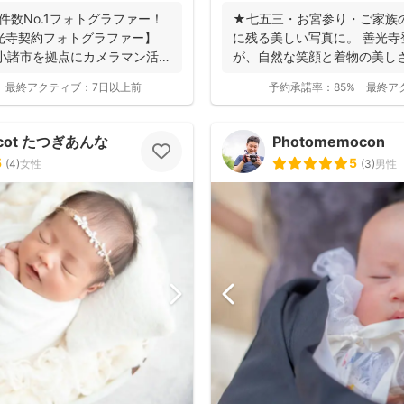
件数No.1フォトグラファー！
★七五三・お宮参り・ご家族
【善光寺契約フォトグラファー】
に残る美しい写真に。 善光
小諸市を拠点にカメラマン活
が、自然な笑顔と着物の美し
ます。 ◉...
最終アクティブ：
7日以上前
予約承諾率：
85%
最終ア
ricot たつぎあんな
Photomemocon
5
5
(
4
)
女性
(
3
)
男性