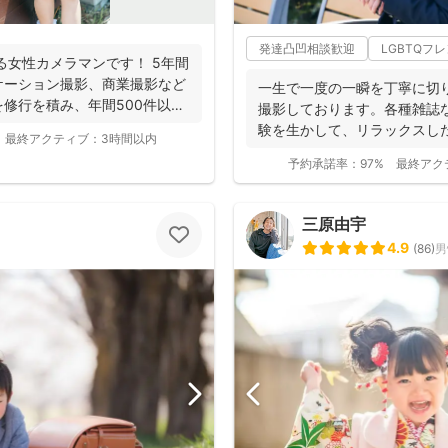
発達凸凹相談歓迎
LGBTQフ
女性カメラマンです！ 5年間
ケーション撮影、商業撮影など
一生で一度の一瞬を丁寧に切
修行を積み、年間500件以上
撮影しております。各種雑誌
験を生かして、リラックスし
最終アクティブ：
3時間以内
お写真を、ベスト...
予約承諾率：
97%
最終アク
三原由宇
4.9
(
86
)
男
撮影基本料