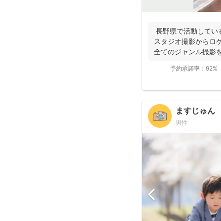
長野県で活動している
スタジオ撮影からロ
全てのジャンル撮影を
の撮影...
予約承諾率：
92%
ますじゅん
男性