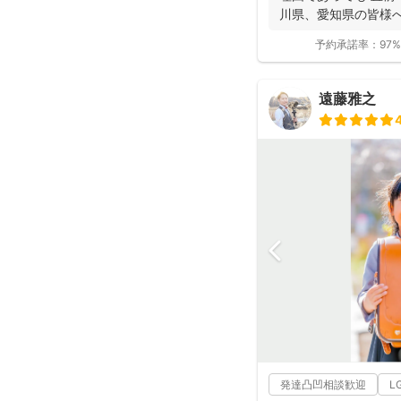
川県、愛知県の皆様へ 
予約承諾率：
97%
遠藤雅之
発達凸凹相談歓迎
L