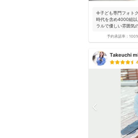
𖧷子ども専門フォトグ
時代を含め4000組
ラルで優しい雰囲気の
持ちのスマホ...
予約承諾率：
100
Takeuchi m