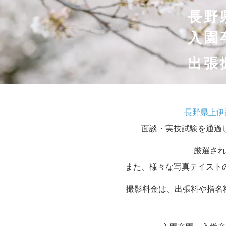
長野
入園
出張
長野県上伊
面談・実技試験を通過
厳選され
また、様々な写真テイスト
撮影料金は、出張料や指名