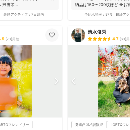
帰省等...
納品は150〜200枚ほど 🔷お
最終アクティブ：
7日以内
予約承諾率：
97%
最終アク
清水俊秀
4.9
4.7
(
73
)
男性
(
60
)
男
GBTQフレンドリー
発達凸凹相談歓迎
LGBTQフ