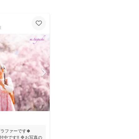
性
ラファーです🍀
中です‼️ 🔷お写真の