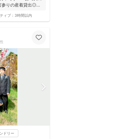
宮参りの産着貸出◎...
ティブ：
3時間以内
性
レンドリー