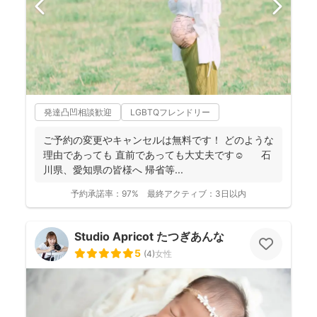
発達凸凹相談歓迎
LGBTQフレンドリー
ご予約の変更やキャンセルは無料です！ どのような
理由であっても 直前であっても大丈夫です☺️ 石
川県、愛知県の皆様へ 帰省等...
予約承諾率：
97%
最終アクティブ：
3日以内
Studio Apricot たつぎあんな
5
(
4
)
女性