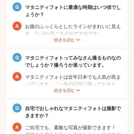
マタニティフォトに最適な時期はいつ頃でし
ょうか？
お腹のふっくらとしたラインがきれいに見え
る、7～9か月ごろがおすすめです。
続きを読む
赤ちゃんが出産予定日よりも早く誕生するこ
ともありますので、臨月までの撮影をご検討
いただければと思います。
マタニティフォトってみなさん撮るものなの
でしょうか？撮ろうか迷っています。
マタニティフォトは近年日本でも人気が高ま
っています。「一生の記念に撮っておきた
続きを読む
い」と考える方が増えているようです。
また、マタニティフォトを撮るべきか迷って
いらっしゃる方の多くに、「衣装がはずかし
自宅でおしゃれなマタニティフォトは撮影で
い」「素肌を見られたくない」と考える方も
きますか？
多いようです。
fotowaではご自宅への出張も可能ですの
ご自宅でも、素敵な写真が撮影できます！