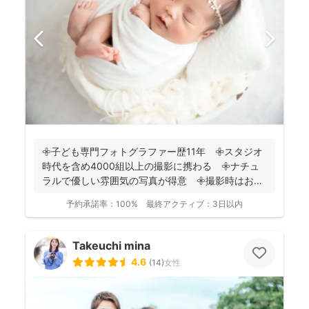
𖧷子ども専門フォトグラファー歴11年 𖧷スタジオ
時代を含め4000組以上の撮影に携わる 𖧷ナチュ
ラルで優しい雰囲気の写真が得意 𖧷撮影時はお手
持ちのスマホ...
予約承諾率：
100%
最終アクティブ：
3日以内
Takeuchi mina
4.6
(
14
)
女性