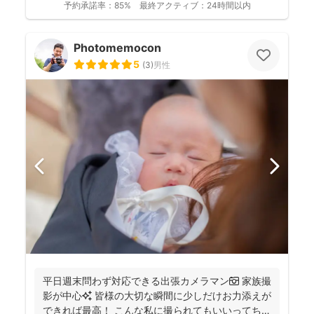
予約承諾率：
85%
最終アクティブ：
24時間以内
Photomemocon
5
(
3
)
男性
平日週末問わず対応できる出張カメラマン📷 家族撮
影が中心✨ 皆様の大切な瞬間に少しだけお力添えが
できれば最高！ こんな私に撮られてもいいってちら