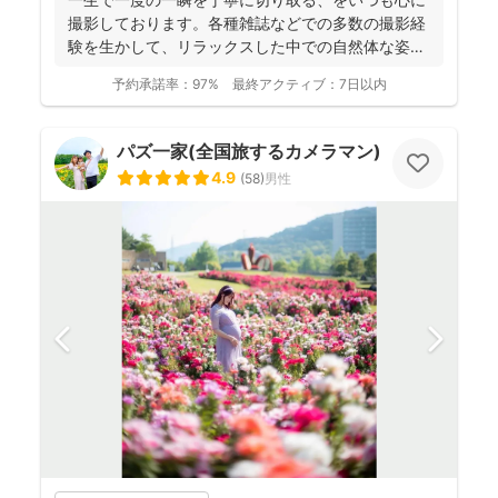
撮影しております。各種雑誌などでの多数の撮影経
験を生かして、リラックスした中での自然体な姿の
お写真を、ベスト...
予約承諾率：
97%
最終アクティブ：
7日以内
パズ一家(全国旅するカメラマン)
4.9
(
58
)
男性