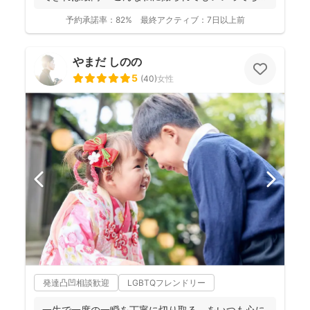
っと...
予約承諾率：
82%
最終アクティブ：
7日以上前
やまだ しのの
5
(
40
)
女性
発達凸凹相談歓迎
LGBTQフレンドリー
一生で一度の一瞬を丁寧に切り取る、をいつも心に