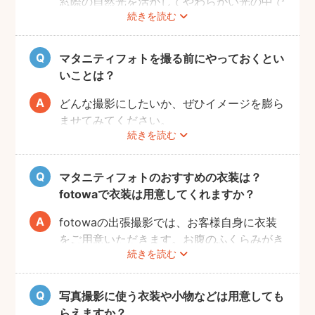
で、ご夫婦らしい装いで自然体なマタニティ
窓際の自然光を活かしてやわらかい光の中で
続きを読む
フォトを撮影いただけます。
撮影するのが人気です。妊婦さんはお部屋の
ご近所の公園でカジュアルに撮影したり、素
お片付けも大変かと思いますが、撮影したい
肌をみせる衣装ではご自宅で撮影するなど、
場所周辺だけお片付けいただく程度で大丈夫
マタニティフォトを撮る前にやっておくとい
撮影時間の範囲内でシーンを変えることも可
です。
いことは？
能です。
どんな撮影にしたいか、ぜひイメージを膨ら
ませてみてください。
続きを読む
Instagramやママ向けの雑誌などで、素敵な
撮影事例を見たり、サッシュベルト等の撮影
小物について情報収集するのも楽しいです
マタニティフォトのおすすめの衣装は？
よ。また、何より大事なのは被写体のママと
fotowaで衣装は用意してくれますか？
お腹の赤ちゃんの健康です。当日無理せず撮
影を行えるよう、日々健やかに過ごしていた
fotowaの出張撮影では、お客様自身に衣装
だければと思います。
をご用意いただきます。お腹のふくらみがき
続きを読む
れいに見える薄手のお洋服や、チューブトッ
プにスカート等で、素肌を写すスタイルも人
気です。どうぞお好きな衣装で撮影を楽しん
写真撮影に使う衣装や小物などは用意しても
でくださいね。
らえますか？