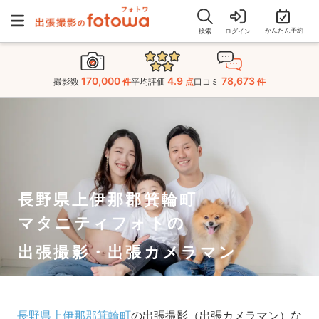
かんたん予約
検索
ログイン
170,000
4.9
78,673
撮影数
件
平均評価
点
口コミ
件
長野県上伊那郡箕輪町
マタニティフォトの
出張撮影・出張カメラマン
長野県上伊那郡箕輪町
の出張撮影（出張カメラマン）な