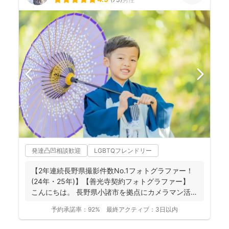
発達凸凹相談歓迎
LGBTQフレンドリー
【2年連続長野県撮影件数No.1フォトグラファー！
(24年・25年)】【善光寺契約フォトグラファー】
こんにちは。 長野県小諸市を拠点にカメラマン活
動...
予約承諾率：
92%
最終アクティブ：
3日以内