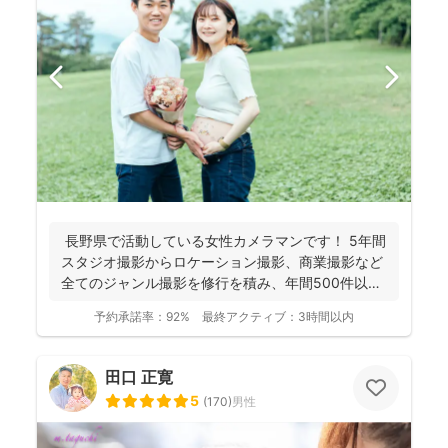
長野県で活動している女性カメラマンです！ 5年間
スタジオ撮影からロケーション撮影、商業撮影など
全てのジャンル撮影を修行を積み、年間500件以上
の撮影...
予約承諾率：
92%
最終アクティブ：
3時間以内
田口 正寛
5
(
170
)
男性