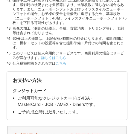
撮影申込時に同意された利用規約に記載の納入期限までに納入しま
す。撮影時の状況または天候等により、当該枚数に達しない場合もあ
ります。また、ニューボーンフォトおよびライフスタイルニューボー
ンフォトの場合、お子様の安全を最優先に進行するため、基準枚数
（ニューボーンフォト：40枚、ライフスタイルニューボーンフォト:75
枚）を下回る可能性があります。
画像の加工（個別の肌修正、合成、背景消去、トリミング等）、印刷
等は含まれておりません。
60分以上の撮影は、上記金額×時間分の料金になります。撮影時間に
は、機材・セットの設置等を含む撮影準備・片付けの時間も含まれま
す。
このサービスは個人利用向けサービスです。商用利用の場合はサービ
スが異なります。
詳しくはこちら
仕入税額控除をされる方は
こちら
お支払い方法
クレジットカード
ご利用可能なクレジットカードはVISA・
MasterCard・JCB・AMEX・Dinersです。
ご予約成立時に決済いたします。