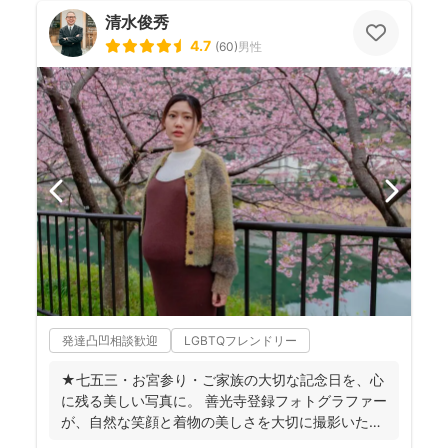
清水俊秀
4.7
(
60
)
男性
発達凸凹相談歓迎
LGBTQフレンドリー
★七五三・お宮参り・ご家族の大切な記念日を、心
に残る美しい写真に。 善光寺登録フォトグラファー
が、自然な笑顔と着物の美しさを大切に撮影いたし
ます。 ◉...