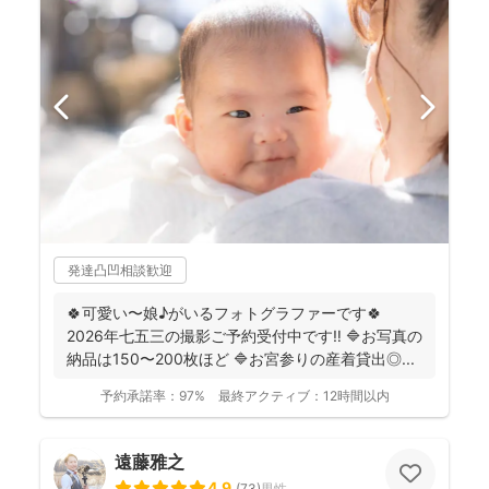
発達凸凹相談歓迎
🍀可愛い〜娘♪がいるフォトグラファーです🍀
2026年七五三の撮影ご予約受付中です‼️ 🔷お写真の
納品は150〜200枚ほど 🔷お宮参りの産着貸出◎...
予約承諾率：
97%
最終アクティブ：
12時間以内
遠藤雅之
4.9
(
73
)
男性