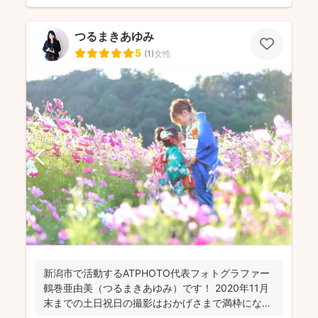
つるまきあゆみ
5
(
1
)
女性
新潟市で活動するATPHOTO代表フォトグラファー
鶴巻亜由美（つるまきあゆみ）です！ 2020年11月
末までの土日祝日の撮影はおかげさまで満枠になり
まし...