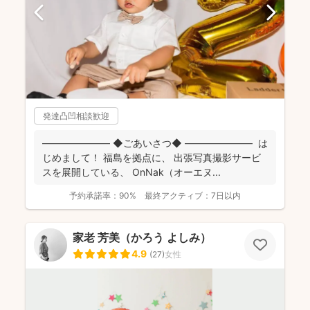
発達凸凹相談歓迎
――――――― ◆ごあいさつ◆ ――――――― は
じめまして！ 福島を拠点に、 出張写真撮影サービ
スを展開している、 OnNak（オーエヌ...
予約承諾率：
90%
最終アクティブ：
7日以内
家老 芳美（かろう よしみ）
4.9
(
27
)
女性