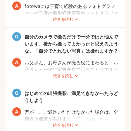
fotowaには子育て経験のあるフォトグラフ
ァーや子供の撮影経験豊富なフォトグラファ
続きを読む
ーもたくさん登録しています！ぜひ相談して
みてください。
また、フォトグラファー募集機能で人見知り
自分のカメラで撮るだけで十分ではと悩んで
のお子様の撮影が得意なフォトグラファーを
います。後から撮ってよかったと思えるよう
募集してみるのもおすすめです。
な、「自分でとれない写真」は撮れますか？
お父さん、お母さんが撮る役にまわると、お
子さんと一緒に家族全員で写ることはできま
続きを読む
せんし、プロの機材や構図ならではのクオリ
ティもあります。
10年後、20年後に見返して、撮ってよかっ
はじめての出張撮影、満足できなかったらど
たと思っていただける写真をお届けします。
うしよう
万が一、ご満足いただけなかった場合は、全
額返金保証があります。
詳しくはこちら
続きを読む