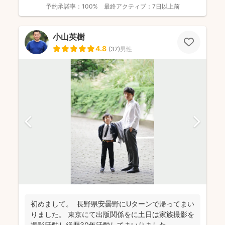
予約承諾率：
100%
最終アクティブ：
7日以上前
小山英樹
4.8
(
37
)
男性
初めまして。 長野県安曇野にUターンで帰ってまい
りました。 東京にて出版関係をに土日は家族撮影を
撮影活動し経歴30年活動してまいりました。 ...