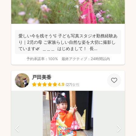
愛しい今を残そう🫧 子ども写真スタジオ勤務経験あ
り｜2児の母 ご家族らしい自然な姿を大切に撮影し
ています🌿 ＿＿＿ はじめまして！ 長...
予約承諾率：
100%
最終アクティブ：
24時間以内
戸田美香
4.9
(
27
)
女性