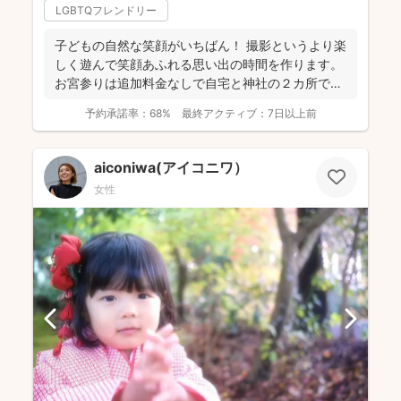
LGBTQフレンドリー
子どもの自然な笑顔がいちばん！ 撮影というより楽
しく遊んで笑顔あふれる思い出の時間を作ります。
お宮参りは追加料金なしで自宅と神社の２カ所で撮
影で...
予約承諾率：
68%
最終アクティブ：
7日以上前
aiconiwa(アイコニワ）
女性