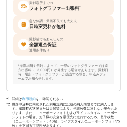
撮影場所までの
*
フォトグラファー出張料
急な体調・天候不良でも大丈夫
日時変更料が無料
撮影後でもあんしんの
全額返金保証
適用条件あり
*撮影場所や日時によって、一部のフォトグラファーでは遠
方出張料（+3,000円）が発生する場合があります。撮影日
時・場所・フォトグラファーが該当する場合、申込みフォ
ームでお知らせします。
詳細は
利用規約
をご確認ください
撮影申込時に同意された利用規約に記載の納入期限までに納入しま
す。撮影時の状況または天候等により、当該枚数に達しない場合もあ
ります。また、ニューボーンフォトおよびライフスタイルニューボー
ンフォトの場合、お子様の安全を最優先に進行するため、基準枚数
（ニューボーンフォト：40枚、ライフスタイルニューボーンフォト:75
枚）を下回る可能性があります。