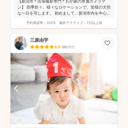
【新潟市＊出張撮影専門＊わが家の専属カメラマ
ン】 四季折々、様々なロケーションで、皆様の大切
な一日を写します。 初めまして、新潟市内を中心に
活動してい...
予約承諾率：
100%
最終アクティブ：
7日以上前
三原由宇
4.9
(
86
)
男性