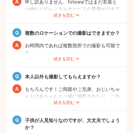
申し訳ありません、fotowaではまだ衣装と
小物などのレンタルサービスの準備ができて
続きを読む
おりませんので、お客様ご自身にご用意をお
願いしております。
複数のロケーションでの撮影はできますか？
お時間内であれば複数箇所での撮影も可能で
す。
続きを読む
事前に撮りたい場所や撮影のイメージをフォ
トグラファーさんと相談しておくと撮影もス
ムーズに行うことができますよ。
本人以外も撮影してもらえますか？
もちろんです！ご両親やご兄弟、おじいちゃ
んおばあちゃんと一緒に撮影されたり、ご自
続きを読む
宅で開くお誕生日会の様子を撮影される方も
いらっしゃいます。
子供が人見知りなのですが、大丈夫でしょう
か？