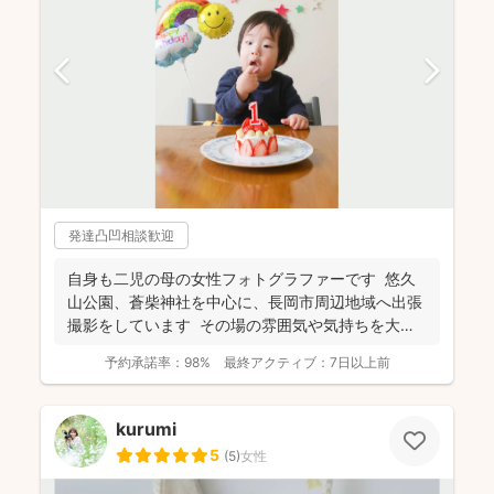
発達凸凹相談歓迎
自身も二児の母の女性フォトグラファーです 悠久
山公園、蒼柴神社を中心に、長岡市周辺地域へ出張
撮影をしています その場の雰囲気や気持ちを大切
にし...
予約承諾率：
98%
最終アクティブ：
7日以上前
kurumi
5
(
5
)
女性