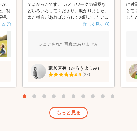
たが、
てよかったです。 カメラワークの提案な
に対
た、初
どいろいろしてくださり、助かりました。
とて
要望も
また機会があればよろしくお願いしたいで
した
れまし
す。
見る
詳しく見る
撮影中
てでも
てきて
シェアされた写真はありません
た♡ま
家老 芳美（かろう よしみ）
4.9
(
27
)
もっと見る