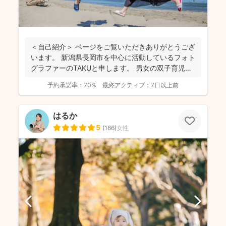
＜自己紹介＞ ページをご覧いただきありがとうござ
います。 新潟県長岡市を中心に活動しているフォト
グラファーのTAKUと申します。 男女の双子育児中
な...
予約承諾率：
70%
最終アクティブ：
7日以上前
はるか
5
(
166
)
女性