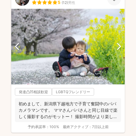
5
(
12
)
男性
発達凸凹相談歓迎
LGBTQフレンドリー
初めまして、新潟県下越地方で子育て奮闘中のパパ
カメラマンです。 ママさんパパさんと同じ目線で楽
しく撮影するのがモットー！ 撮影時間がより楽しい
ものに、...
予約承諾率：
100%
最終アクティブ：
7日以上前