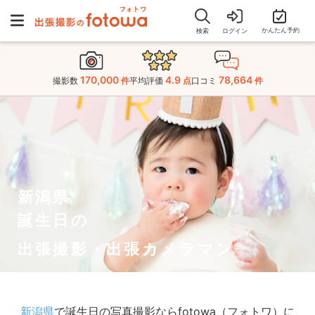
かんたん予約
検索
ログイン
170,000
4.9
78,664
撮影数
件
平均評価
点
口コミ
件
新潟県
誕生日の
出張撮影・出張カメラマン
新潟県
で誕生日の写真撮影ならfotowa（フォトワ）に