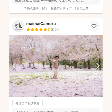
予約承諾率：
96%
最終アクティブ：
7日以上前
maimaiCamera
5
(
1
)
女性
発達凸凹相談歓迎