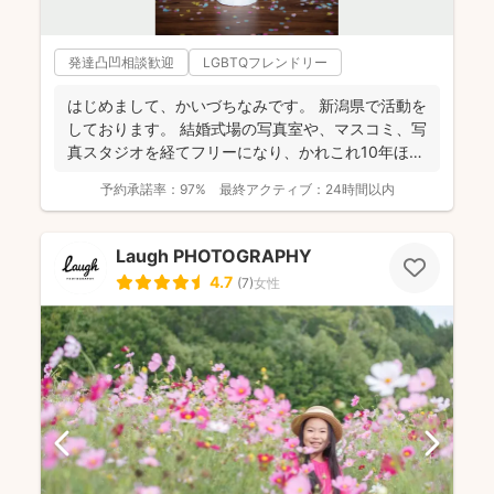
発達凸凹相談歓迎
LGBTQフレンドリー
はじめまして、かいづちなみです。 新潟県で活動を
しております。 結婚式場の写真室や、マスコミ、写
真スタジオを経てフリーになり、かれこれ10年ほど
経ちま...
予約承諾率：
97%
最終アクティブ：
24時間以内
Laugh PHOTOGRAPHY
4.7
(
7
)
女性