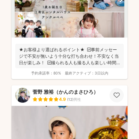
★お客様より選ばれるポイント★ ☑事前メッセー
ジで不安が無いよう十分な打ち合わせ！不安なく当
日が楽しみ！ ☑撮られる人も撮る人も楽しい時間
の撮...
予約承諾率：
80%
最終アクティブ：
3日以内
菅野 雅裕（かんのまさひろ）
4.9
(
12
)
男性