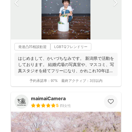
発達凸凹相談歓迎
LGBTQフレンドリー
はじめまして、かいづちなみです。 新潟県で活動を
しております。 結婚式場の写真室や、マスコミ、写
真スタジオを経てフリーになり、かれこれ10年ほど
経ちま...
予約承諾率：
97%
最終アクティブ：
3日以内
maimaiCamera
5
(
1
)
女性