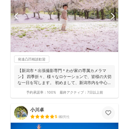
発達凸凹相談歓迎
【新潟市＊出張撮影専門＊わが家の専属カメラマ
ン】 四季折々、様々なロケーションで、皆様の大切
な一日を写します。 初めまして、新潟市内を中心に
活動してい...
予約承諾率：
100%
最終アクティブ：
7日以上前
小川卓
5
(
6
)
男性