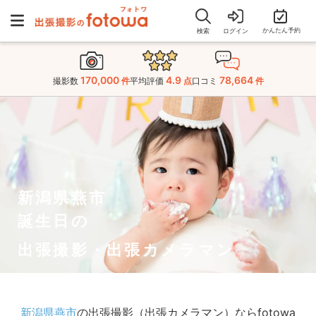
かんたん予約
検索
ログイン
170,000
4.9
78,664
撮影数
件
平均評価
点
口コミ
件
新潟県燕市
誕生日の
出張撮影・出張カメラマン
新潟県燕市
の出張撮影（出張カメラマン）ならfotowa