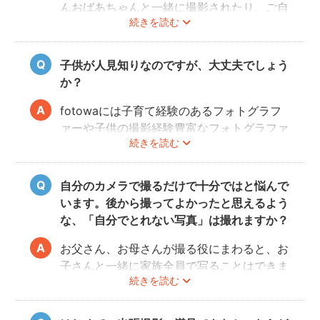
んおばあちゃんと一緒に撮影されたり、ご自
続きを読む
宅で開くお誕生日会の様子を撮影される方も
いらっしゃいます。
子供が人見知りなのですが、大丈夫でしょう
か？
fotowaには子育て経験のあるフォトグラフ
ァーや子供の撮影経験豊富なフォトグラファ
続きを読む
ーもたくさん登録しています！ぜひ相談して
みてください。
また、フォトグラファー募集機能で人見知り
自分のカメラで撮るだけで十分ではと悩んで
のお子様の撮影が得意なフォトグラファーを
います。後から撮ってよかったと思えるよう
募集してみるのもおすすめです。
な、「自分でとれない写真」は撮れますか？
お父さん、お母さんが撮る役にまわると、お
子さんと一緒に家族全員で写ることはできま
続きを読む
せんし、プロの機材や構図ならではのクオリ
ティもあります。
10年後、20年後に見返して、撮ってよかっ