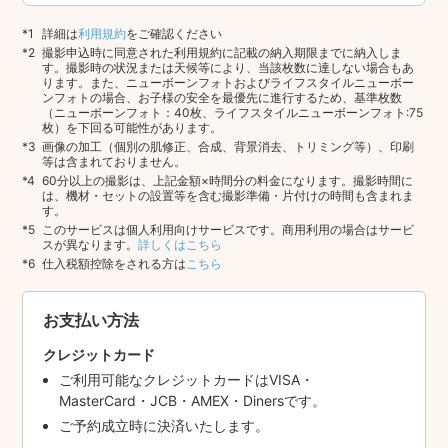
詳細は
利用規約
をご確認ください
撮影申込時に同意された利用規約に記載の納入期限までに納入しま
す。撮影時の状況または天候等により、当該枚数に達しない場合もあ
ります。また、ニューボーンフォトおよびライフスタイルニューボー
ンフォトの場合、お子様の安全を最優先に進行するため、基準枚数
（ニューボーンフォト：40枚、ライフスタイルニューボーンフォト:75
枚）を下回る可能性があります。
画像の加工（個別の肌修正、合成、背景消去、トリミング等）、印刷
等は含まれておりません。
60分以上の撮影は、上記金額×時間分の料金になります。撮影時間に
は、機材・セットの設置等を含む撮影準備・片付けの時間も含まれま
す。
このサービスは個人利用向けサービスです。商用利用の場合はサービ
スが異なります。
詳しくはこちら
仕入税額控除をされる方は
こちら
お支払い方法
クレジットカード
ご利用可能なクレジットカードはVISA・
MasterCard・JCB・AMEX・Dinersです。
ご予約成立時に決済いたします。