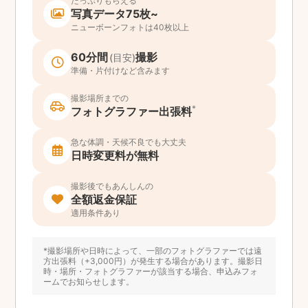
たっぷりもらえる
写真データ75枚~
ニューボーンフォトは40枚以上
60分間
撮影
(目安)
準備・片付けなど含みます
撮影場所までの
*
フォトグラファー出張料
急な体調・天候不良でも大丈夫
日時変更料が無料
撮影後でもあんしんの
全額返金保証
適用条件あり
*撮影場所や日時によって、一部のフォトグラファーでは遠
方出張料（+3,000円）が発生する場合があります。撮影日
時・場所・フォトグラファーが該当する場合、申込みフォ
ームでお知らせします。