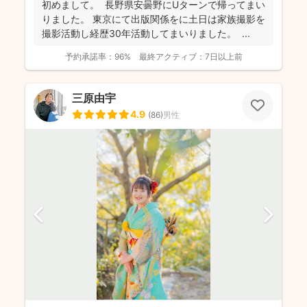
初めまして。 長野県安曇野にUターンで帰ってまい
りました。 東京にて出版関係をに土日は家族撮影を
撮影活動し経歴30年活動してまいりました。 ...
予約承諾率：
96%
最終アクティブ：
7日以上前
三原由宇
4.9
(
86
)
男性