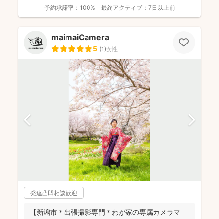
まし...
予約承諾率：
100%
最終アクティブ：
7日以上前
maimaiCamera
5
(
1
)
女性
発達凸凹相談歓迎
【新潟市＊出張撮影専門＊わが家の専属カメラマ