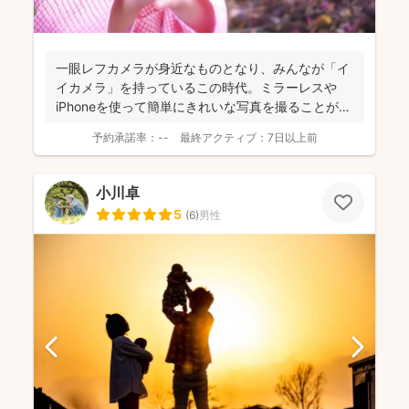
一眼レフカメラが身近なものとなり、みんなが「イ
イカメラ」を持っているこの時代。ミラーレスや
iPhoneを使って簡単にきれいな写真を撮ることがで
きちゃう。 ...
予約承諾率：
--
最終アクティブ：
7日以上前
小川卓
5
(
6
)
男性