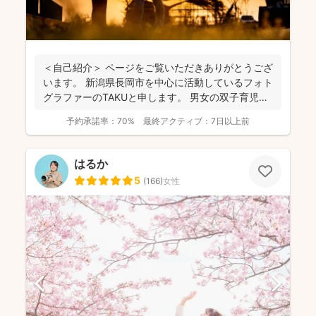
＜自己紹介＞ ページをご覧いただきありがとうござ
います。 新潟県長岡市を中心に活動しているフォト
グラファーのTAKUと申します。 男女の双子育児中
な...
予約承諾率：
70%
最終アクティブ：
7日以上前
はるか
5
(
166
)
女性