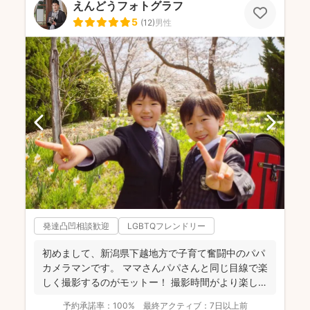
えんどうフォトグラフ
5
(
12
)
男性
発達凸凹相談歓迎
LGBTQフレンドリー
初めまして、新潟県下越地方で子育て奮闘中のパパ
カメラマンです。 ママさんパパさんと同じ目線で楽
しく撮影するのがモットー！ 撮影時間がより楽しい
ものに、...
予約承諾率：
100%
最終アクティブ：
7日以上前