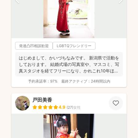
発達凸凹相談歓迎
LGBTQフレンドリー
はじめまして、かいづちなみです。 新潟県で活動を
しております。 結婚式場の写真室や、マスコミ、写
真スタジオを経てフリーになり、かれこれ10年ほど
経ちま...
予約承諾率：
97%
最終アクティブ：
24時間以内
戸田美香
4.9
(
27
)
女性