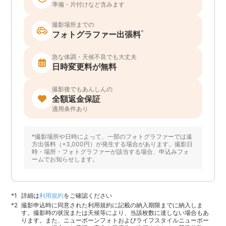
準備・片付けなど含みます
撮影場所までの
*
フォトグラファー出張料
急な体調・天候不良でも大丈夫
日時変更料が無料
撮影後でもあんしんの
全額返金保証
適用条件あり
*撮影場所や日時によって、一部のフォトグラファーでは遠
方出張料（+3,000円）が発生する場合があります。撮影日
時・場所・フォトグラファーが該当する場合、申込みフォ
ームでお知らせします。
詳細は
利用規約
をご確認ください
撮影申込時に同意された利用規約に記載の納入期限までに納入しま
す。撮影時の状況または天候等により、当該枚数に達しない場合もあ
ります。また、ニューボーンフォトおよびライフスタイルニューボー