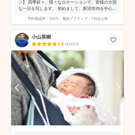
ン】 四季折々、様々なロケーションで、皆様の大切
な一日を写します。 初めまして、新潟市内を中心に
活動してい...
予約承諾率：
100%
最終アクティブ：
7日以上前
小山英樹
4.8
(
37
)
男性