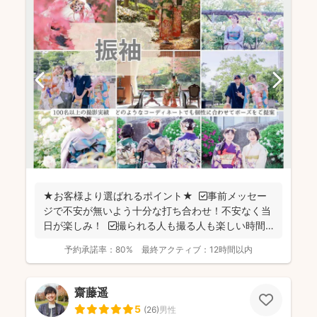
★お客様より選ばれるポイント★ ☑事前メッセー
ジで不安が無いよう十分な打ち合わせ！不安なく当
日が楽しみ！ ☑撮られる人も撮る人も楽しい時間
の撮...
予約承諾率：
80%
最終アクティブ：
12時間以内
齋藤遥
5
(
26
)
男性