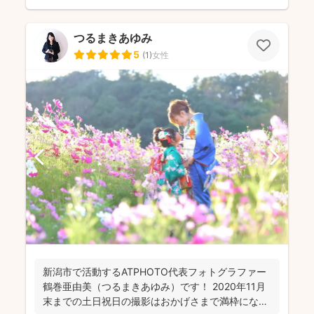
つるまきあゆみ
5
(
1
)
女性
新潟市で活動するATPHOTO代表フォトグラファー
鶴巻亜由美（つるまきあゆみ）です！ 2020年11月
末までの土日祝日の撮影はおかげさまで満枠になり