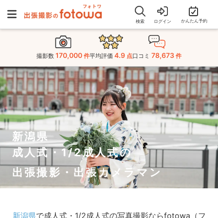
かんたん予約
検索
ログイン
170,000
4.9
78,673
撮影数
件
平均評価
点
口コミ
件
新潟県
成人式・1/2成人式の
出張撮影・出張カメラマン
新潟県
で成人式・1/2成人式の写真撮影ならfotowa（フ