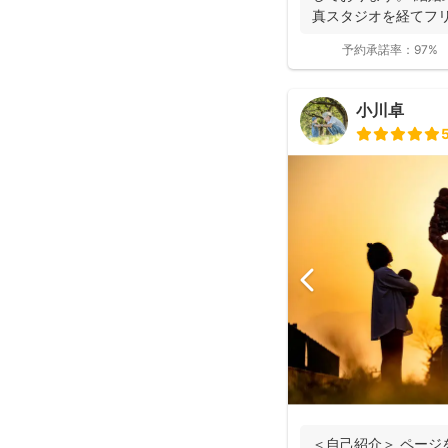
真スタジオを経てフリ
経ちま...
予約承諾率：
97%
小川卓
＜自己紹介＞ ページ