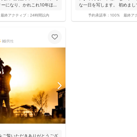
ーになり、かれこれ10年ほど
な一日を写します。 初めま
活動してい...
最終アクティブ：
24時間以内
予約承諾率：
100%
最終ア
5
(
6
)
男性
撮影基本料
全ジャンル共通
をご覧いただきありがとうござ