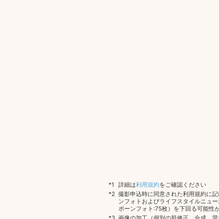
詳細は
利用規約
をご確認ください
撮影申込時に同意された利用規約に記
ンフォトおよびライフスタイルニュー
ボーンフォト:75枚）を下回る可能性
画像の加工（個別の肌修正、合成、背