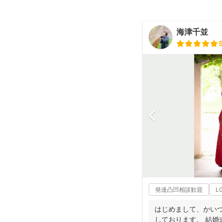
海津千並
発達凸凹相談歓迎
L
はじめまして、かいづ
しております。 結婚