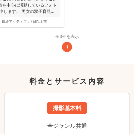
24,200
市を中心に活動しているフォト
平日
円
と申します。 男女の双子育児中
(税込)
29,700
円
土日祝
最終アクティブ：
7日以上前
(税込)
全3件を表示
この基本料に
心・うれしいをまるっと込めました
1
たっぷりもらえる
写真データ75枚~
ニューボーンフォトは40枚以上
料金とサービス内容
60分間
撮影
(目安)
準備・片付けなど含みます
撮影場所までの
*
フォトグラファー出張料
急な体調・天候不良でも大丈夫
日時変更料が無料