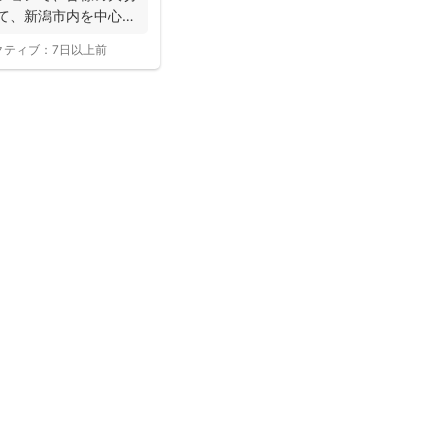
して、新潟市内を中心に
クティブ：
7日以上前