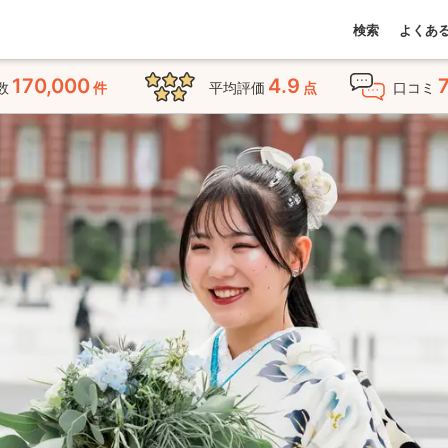
検索
よくあ
170,000
4.9
数
件
平均評価
点
口コミ