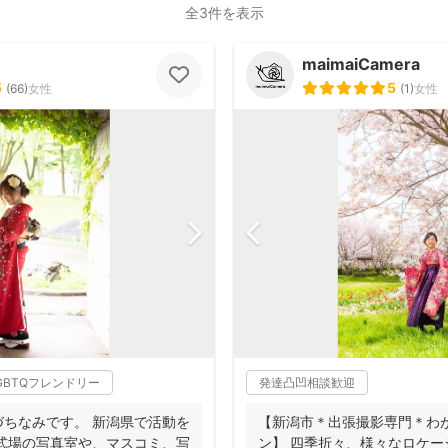
全3件を表示
maimaiCamera
5
5
(
66
)
女性
(
1
)
女性
GBTQフレンドリー
発達凸凹相談歓迎
ちなみです。 新潟県で活動を
【新潟市＊出張撮影専門＊わ
式場の写真室や、マスコミ、写
ン】 四季折々、様々なロケ