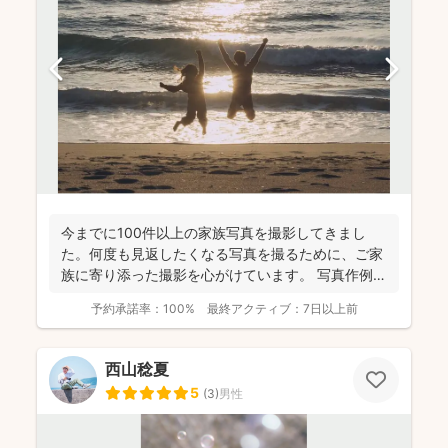
今までに100件以上の家族写真を撮影してきまし
た。何度も見返したくなる写真を撮るために、ご家
族に寄り添った撮影を心がけています。 写真作例は
Instag...
予約承諾率：
100%
最終アクティブ：
7日以上前
西山稔夏
5
(
3
)
男性