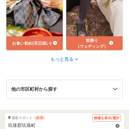
前撮り
お食い初め(百日祝い)
（ウェディング）
もっと見る
他の市区町村から探す
撮影スポット
（必須）
候補を表示/選択