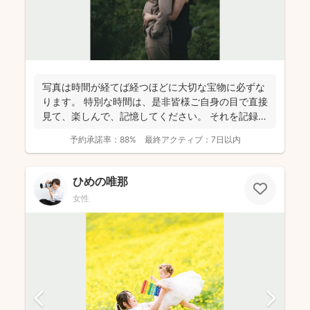
写真は時間が経てば経つほどに大切な宝物に必ずな
ります。 特別な時間は、是非皆様ご自身の目で直接
見て、楽しんで、記憶してください。 それを記録す
るために...
予約承諾率：
88%
最終アクティブ：
7日以内
ひめの唯那
女性