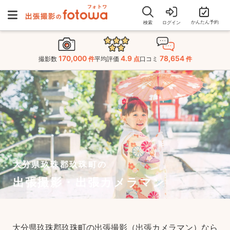
かんたん予約
検索
ログイン
170,000
4.9
78,654
撮影数
件
平均評価
点
口コミ
件
大分県玖珠郡玖珠町の
出張撮影・出張カメラマン
大分県玖珠郡玖珠町の出張撮影（出張カメラマン）なら