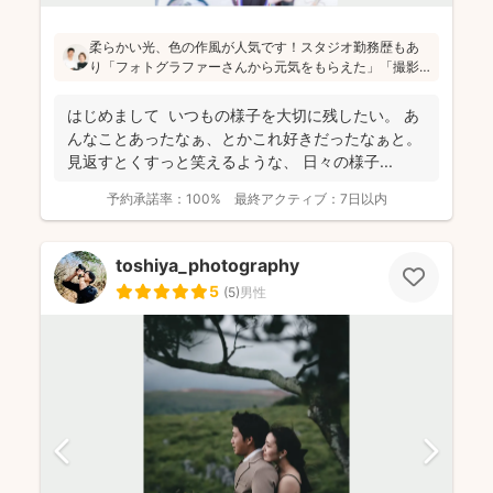
柔らかい光、色の作風が人気です！スタジオ勤務歴もあ
り「フォトグラファーさんから元気をもらえた」「撮影
が楽しかった」と評判です！かしこまった目線ありきの
写真ではなく、お子さん・親御さんの目線で、自然な様
はじめまして いつもの様子を大切に残したい。 あ
子を撮影してお届けします(^^)
んなことあったなぁ、とかこれ好きだったなぁと。
見返すとくすっと笑えるような、 日々の様子...
予約承諾率：
100%
最終アクティブ：
7日以内
toshiya_photography
5
(
5
)
男性