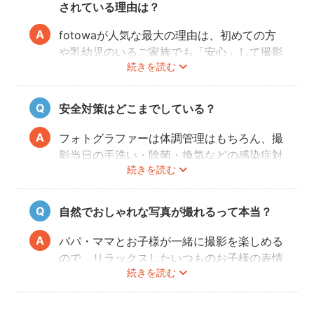
されている理由は？
fotowaが人気な最大の理由は、初めての方
や乳幼児のいるご家族でも「安心」して撮影
続きを読む
を楽しんでいただけることです。
厳しい審査を通過した、赤ちゃん・子どもの
扱いに慣れているパパ・ママ世代のカメラマ
安全対策はどこまでしている？
ンが全国に多数在籍。
またどのカメラマンでも指名料は一切ござい
フォトグラファーは体調管理はもちろん、撮
ません。分かりやすい料金体系も人気のポイ
影当日の手洗い・除菌・換気などの感染症対
ントです。
続きを読む
策や、熱中症予防に努めます。
また、撮影中はご家族のペースに合わせなが
ら、周囲や足元に危険なものがないか注意を
自然でおしゃれな写真が撮れるって本当？
呼び掛けながら進行しますのでご安心くださ
い。
パパ・ママとお子様が一緒に撮影を楽しめる
ので、リラックスしたいつものお子様の表情
続きを読む
を撮影できます。
こども・家族撮影に長けたプロカメラマンの
中から、ユーザー自身が好きなカメラマンを