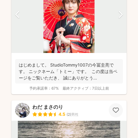
はじめまして。 StudioTommy1007の今冨圭亮で
す。 ニックネーム「トミー」です。 この度は当ペ
ージをご覧いただき、 誠にありがとう...
予約承諾率：
67%
最終アクティブ：
7日以上前
わだ まさのり
4.5
(
2
)
男性