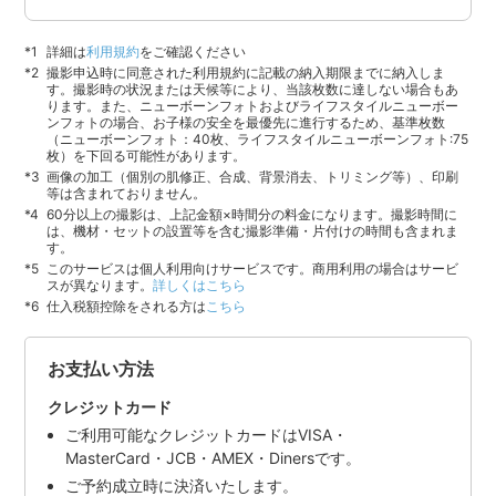
詳細は
利用規約
をご確認ください
撮影申込時に同意された利用規約に記載の納入期限までに納入しま
す。撮影時の状況または天候等により、当該枚数に達しない場合もあ
ります。また、ニューボーンフォトおよびライフスタイルニューボー
ンフォトの場合、お子様の安全を最優先に進行するため、基準枚数
（ニューボーンフォト：40枚、ライフスタイルニューボーンフォト:75
枚）を下回る可能性があります。
画像の加工（個別の肌修正、合成、背景消去、トリミング等）、印刷
等は含まれておりません。
60分以上の撮影は、上記金額×時間分の料金になります。撮影時間に
は、機材・セットの設置等を含む撮影準備・片付けの時間も含まれま
す。
このサービスは個人利用向けサービスです。商用利用の場合はサービ
スが異なります。
詳しくはこちら
仕入税額控除をされる方は
こちら
お支払い方法
クレジットカード
ご利用可能なクレジットカードはVISA・
MasterCard・JCB・AMEX・Dinersです。
ご予約成立時に決済いたします。