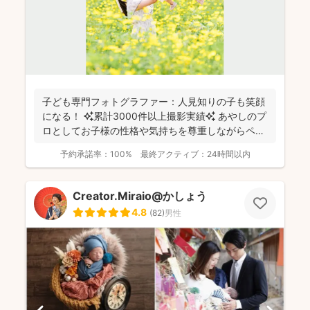
子ども専門フォトグラファー：人見知りの子も笑顔
になる！ ✨累計3000件以上撮影実績✨ あやしのプ
ロとしてお子様の性格や気持ちを尊重しながらペー
スに合...
予約承諾率：
100%
最終アクティブ：
24時間以内
Creator.Miraio@かしょう
4.8
(
82
)
男性