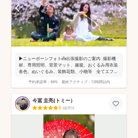
▶︎ニューボーンフォト👼出張撮影のご案内 撮影機
材、専用照明、背景マット、籐籠、おくるみ用衣装
各色、ぬいぐるみ、装飾花類、小物等 全てエフ・
スタジオが...
予約承諾率：
89%
最終アクティブ：
12時間以内
今冨 圭亮(トミー）
5
(
3
)
男性