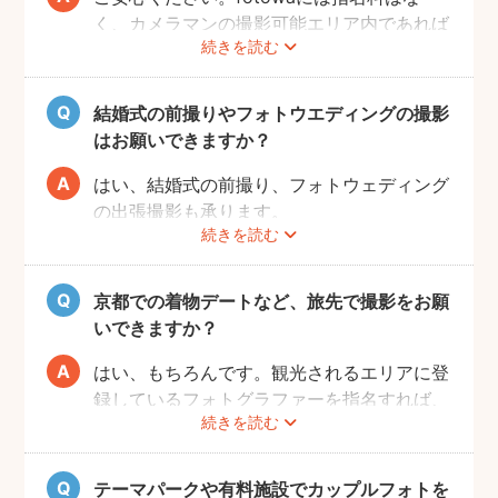
く、カメラマンの撮影可能エリア内であれば
続きを読む
交通費も一切かかりません。
自己PRやポートフォリオから、お好きなプ
ロのフォトグラファーをじっくりと選べるの
結婚式の前撮りやフォトウエディングの撮影
で、お二人とも安心して撮影することができ
はお願いできますか？
ます。
はい、結婚式の前撮り、フォトウェディング
の出張撮影も承ります。
続きを読む
fotowaでは衣装レンタル・着付け・ヘアメ
イクなどのオプションをご用意しておりませ
んので、お客様自身でご用意くださいませ。
京都での着物デートなど、旅先で撮影をお願
いできますか？
はい、もちろんです。観光されるエリアに登
録しているフォトグラファーを指名すれば、
続きを読む
旅行先でも撮影できます。
お好きな時間帯に撮影もできるので、是非と
も思い出に残るデートプランにしてください
テーマパークや有料施設でカップルフォトを