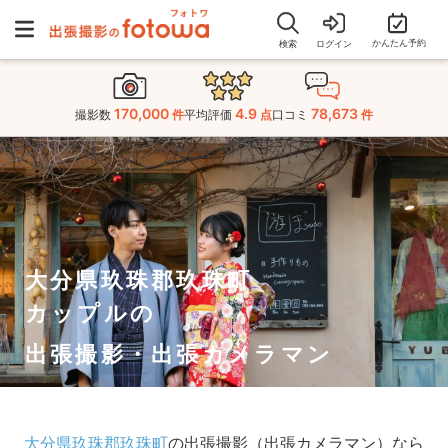
かんたん予約
検索
ログイン
170,000
4.9
78,673
撮影数
件
平均評価
点
口コミ
件
大分県玖珠郡玖珠町
カップルの
出張撮影・出張カメラマン
大分県玖珠郡玖珠町
の出張撮影（出張カメラマン）なら