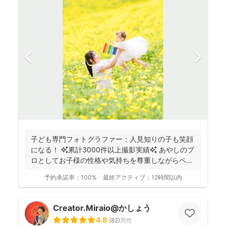
子ども専門フォトグラファー：人見知りの子も笑顔
になる！ ✨累計3000件以上撮影実績✨ あやしのプ
ロとしてお子様の性格や気持ちを尊重しながらペー
スに合...
予約承諾率：
100%
最終アクティブ：
12時間以内
Creator.Miraio@かしょう
4.8
(
82
)
男性