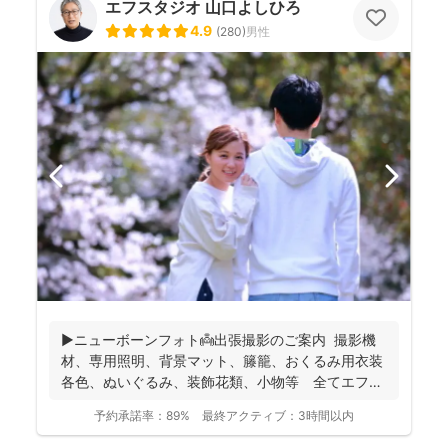
エフスタジオ 山口よしひろ
4.9
(
280
)
男性
▶︎ニューボーンフォト👼出張撮影のご案内 撮影機
材、専用照明、背景マット、籐籠、おくるみ用衣装
各色、ぬいぐるみ、装飾花類、小物等 全てエフ・
スタジオが...
予約承諾率：
89%
最終アクティブ：
3時間以内