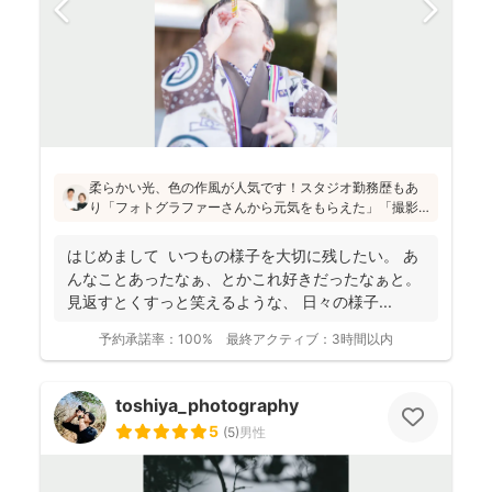
柔らかい光、色の作風が人気です！スタジオ勤務歴もあ
り「フォトグラファーさんから元気をもらえた」「撮影
が楽しかった」と評判です！かしこまった目線ありきの
写真ではなく、お子さん・親御さんの目線で、自然な様
はじめまして いつもの様子を大切に残したい。 あ
子を撮影してお届けします(^^)
んなことあったなぁ、とかこれ好きだったなぁと。
見返すとくすっと笑えるような、 日々の様子...
予約承諾率：
100%
最終アクティブ：
3時間以内
toshiya_photography
5
(
5
)
男性