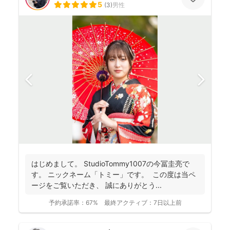
5
(
3
)
男性
はじめまして。 StudioTommy1007の今冨圭亮で
す。 ニックネーム「トミー」です。 この度は当ペ
ージをご覧いただき、 誠にありがとう...
予約承諾率：
67%
最終アクティブ：
7日以上前