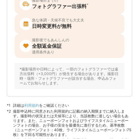
撮影場所までの
*
フォトグラファー出張料
急な体調・天候不良でも大丈夫
日時変更料が無料
撮影後でもあんしんの
全額返金保証
適用条件あり
*撮影場所や日時によって、一部のフォトグラファーでは遠
方出張料（+3,000円）が発生する場合があります。撮影日
時・場所・フォトグラファーが該当する場合、申込みフォ
ームでお知らせします。
詳細は
利用規約
をご確認ください
撮影申込時に同意された利用規約に記載の納入期限までに納入しま
す。撮影時の状況または天候等により、当該枚数に達しない場合もあ
ります。また、ニューボーンフォトおよびライフスタイルニューボー
ンフォトの場合、お子様の安全を最優先に進行するため、基準枚数
（ニューボーンフォト：40枚、ライフスタイルニューボーンフォト:75
枚）を下回る可能性があります。