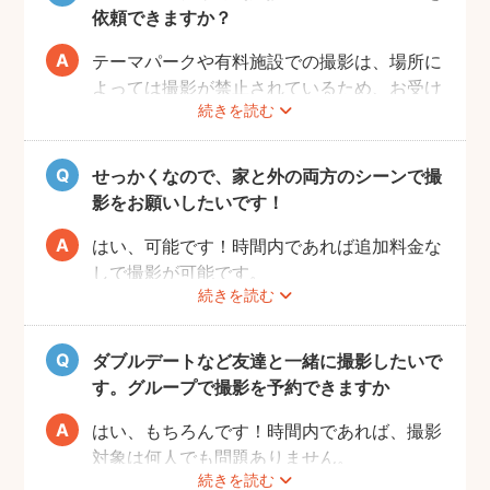
ね！
依頼できますか？
テーマパークや有料施設での撮影は、場所に
よっては撮影が禁止されているため、お受け
続きを読む
できない場合がございます。
予約前にお客様ご自身で、施設へのご確認を
お願いいたします。
せっかくなので、家と外の両方のシーンで撮
また、有料施設の場合、フォトグラファーの
影をお願いしたいです！
入場費などはお客様のご負担となりますので
ご了承ください。
はい、可能です！時間内であれば追加料金な
しで撮影が可能です。
続きを読む
撮影をスムーズに進行させるために、事前に
その旨をフォトグラファーにお伝えいただけ
ると幸いです。
ダブルデートなど友達と一緒に撮影したいで
す。グループで撮影を予約できますか
はい、もちろんです！時間内であれば、撮影
対象は何人でも問題ありません。
続きを読む
追加料金も一切なしで、ご友人と一緒に撮影