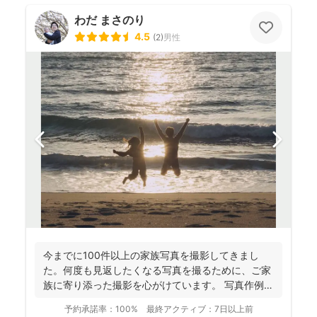
わだ まさのり
4.5
(
2
)
男性
今までに100件以上の家族写真を撮影してきまし
た。何度も見返したくなる写真を撮るために、ご家
族に寄り添った撮影を心がけています。 写真作例は
Instag...
予約承諾率：
100%
最終アクティブ：
7日以上前