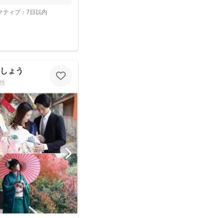
クティブ：
7日以内
@かしょう
性