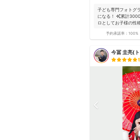
子ども専門フォトグ
になる！ ✨累計30
ロとしてお子様の性
スに合...
予約承諾率：
100%
今冨 圭亮(