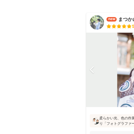
まつか
new
柔らかい光、色の作
り「フォトグラファ
が楽しかった」と評