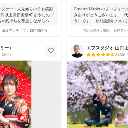
ラファー：人見知りの子も笑顔
Creator Miraio のプロ
00件以上撮影実績✨ あやしのプ
きありがとうございます。 
格や気持ちを尊重しながらペー
う）です。 出張撮影については
最終アクティブ：
12時間以内
予約承諾率：
99%
最終アク
トミー）
エフスタジオ 山口
5
4.9
(
3
)
男性
(
280
)