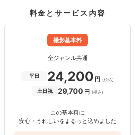
撮影場所までの
*
フォトグラファー出張料
料金とサービス内容
急な体調・天候不良でも大丈夫
日時変更料が無料
撮影後でもあんしんの
全額返金保証
適用条件あり
撮影場所や日時によって、一部のフォトグラファ
は遠方出張料（+3,000円）が発生する場合が
ります。撮影日時・場所・フォトグラファーが
当する場合、申込みフォームでお知らせしま
。