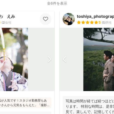
全6件を表示
わ えみ
toshiya_photogra
5
5
(
2
)
女性
(
5
)
男性
風が人気です！スタジオ勤務歴もあ
写真は時間が経てば経つほど
ーさんから元気をもらえた」「撮影
ります。 特別な時間は、是
判です！かしこまった目線ありきの
見て、楽しんで、記憶してく