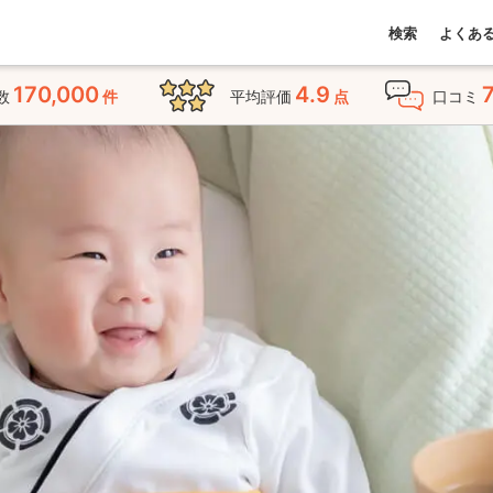
検索
よくあ
170,000
4.9
数
件
平均評価
点
口コミ