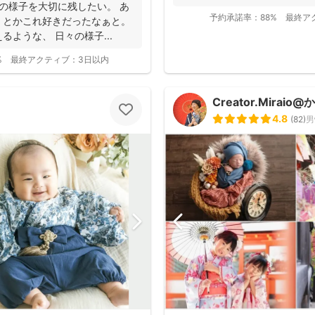
さん・親御さんの目線で、自然な様
の様子を大切に残したい。 あ
るために...
す(^^)
予約承諾率：
88%
最終ア
、とかこれ好きだったなぁと。
ような、 日々の様子...
%
最終アクティブ：
3日以内
Creator.Miraio
4.8
(
82
)
男