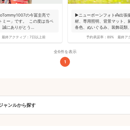
撮影基本料
ioTommy1007の今冨圭亮で
▶︎ニューボーンフォト👼出張
トミー」です。 この度は当ペ
材、専用照明、背景マット、
全ジャンル共通
誠にありがとう...
各色、ぬいぐるみ、装飾花類
スタジオが...
24,200
最終アクティブ：
7日以上前
予約承諾率：
89%
最終ア
平日
円
(税込)
29,700
円
土日祝
全6件を表示
(税込)
1
この基本料に
心・うれしいをまるっと込めました
たっぷりもらえる
写真データ75枚~
ニューボーンフォトは40枚以上
ジャンルから探す
60分間
撮影
(目安)
準備・片付けなど含みます