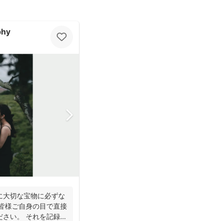
phy
に大切な宝物に必ずな
非皆様ご自身の目で直接
ださい。 それを記録す