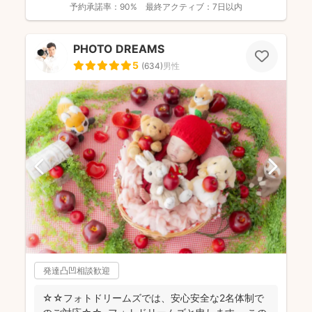
予約承諾率：
90%
最終アクティブ：
7日以内
PHOTO DREAMS
5
(
634
)
男性
発達凸凹相談歓迎
☆☆フォトドリームズでは、安心安全な2名体制で