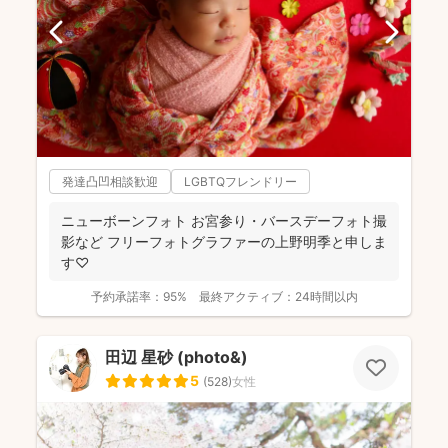
発達凸凹相談歓迎
LGBTQフレンドリー
ニューボーンフォト お宮参り・バースデーフォト撮
影など フリーフォトグラファーの上野明季と申しま
す♡
予約承諾率：
95%
最終アクティブ：
24時間以内
田辺 星砂 (photo&)
5
(
528
)
女性