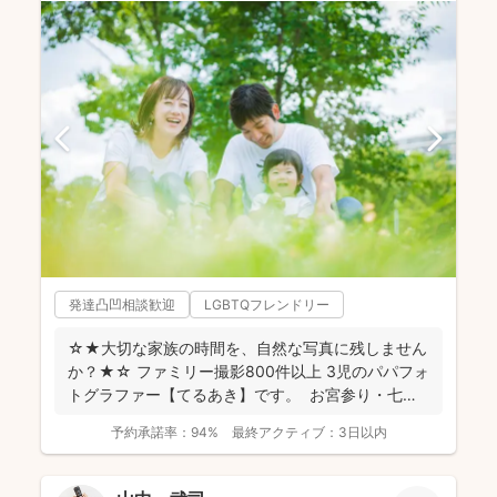
発達凸凹相談歓迎
LGBTQフレンドリー
☆★大切な家族の時間を、自然な写真に残しません
か？★☆ ファミリー撮影800件以上 3児のパパフォ
トグラファー【てるあき】です。 お宮参り・七
五...
予約承諾率：
94%
最終アクティブ：
3日以内