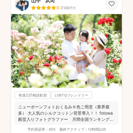
山中 武司
5
(
739
)
男性
発達凸凹相談歓迎
LGBTQフレンドリー
ニューボーンフォトおくるみ６色ご用意（業界最
多） 大人気のシルクコットン背景導入！！ fotowa
殿堂入りフォトグラファー 月間全国ランキング１
位獲得...
予約承諾率：
95%
最終アクティブ：
12時間以内