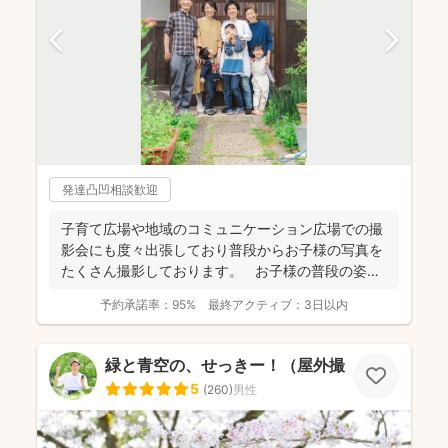
発達凸凹相談歓迎
子育て広場や地域のコミュニケーション広場での撮
影会にも度々出張しており普段からお子様の写真を
たくさん撮影しております。 お子様の普段の姿を
できる...
予約承諾率：
95%
最終アクティブ：
3日以内
緑と青空の、せっきー！（屋外撮影もお任せ🌟
5
(
260
)
男性