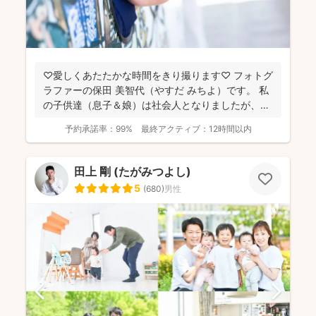
♡愛しくあたたかな時間をきり撮ります♡ フォトグ
ラファーの保田 美智代（やすだ みちよ）です。 私
の子供達（息子＆娘）は社会人となりましたが、今
になっ...
予約承諾率：
99%
最終アクティブ：
12時間以内
田上 剛 (たがみつよし)
5
(
680
)
男性