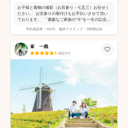
お子様と着物の撮影（お宮参り・七五三）お任せく
ださい。 お宮参りの着付けもお手伝いさせて頂い
ております。 「素敵なご家族の“今”を一生の記念
に...
予約承諾率：
100%
最終アクティブ：
3時間以内
峯 一義
5
(
85
)
男性