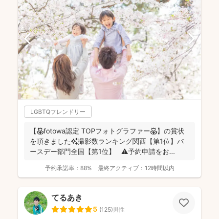
LGBTQフレンドリー
【🌷fotowa認定 TOPフォトグラファー🌷】の賞状
を頂きました✨撮影数ランキング関西【第1位】バ
ースデー部門全国【第1位】 ⚠️予約申請をお...
予約承諾率：
88%
最終アクティブ：
12時間以内
てるあき
5
(
125
)
男性