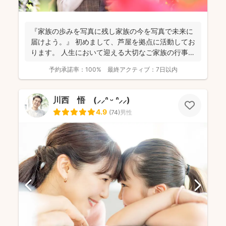
『家族の歩みを写真に残し家族の今を写真で未来に
届けよう。』 初めまして、芦屋を拠点に活動してお
ります。 人生において迎える大切なご家族の行事、
イベント...
予約承諾率：
100%
最終アクティブ：
7日以内
川西 悟 (⸝⸝ᐢ ᵕ ᐢ⸝⸝)
4.9
(
74
)
男性