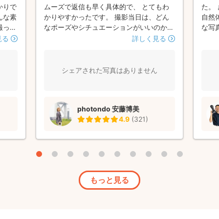
かりで
ムーズで返信も早く具体的で、 とてもわ
た。
んな素
かりやすかったです。 撮影当日は、どん
自然
撮って
なポーズやシチュエーションがいいのか右
な写
、家族
往左往しているところ、フォトグラファー
いで
見る
詳しく見る
て考え
さんから提案を色々といただき、大変助か
もア
コロ
りました。 写真は、当日の明るい日差し
かっ
」とリ
を感じさせるような素敵な写真がたくさん
シェアされた写真はありません
く撮影
で、大満足でした。ありがとうございまし
てい
た。
、姉も
photondo 安藤博美
た。
4.9
(
321
)
れを使
まし
。 大
もっと見る