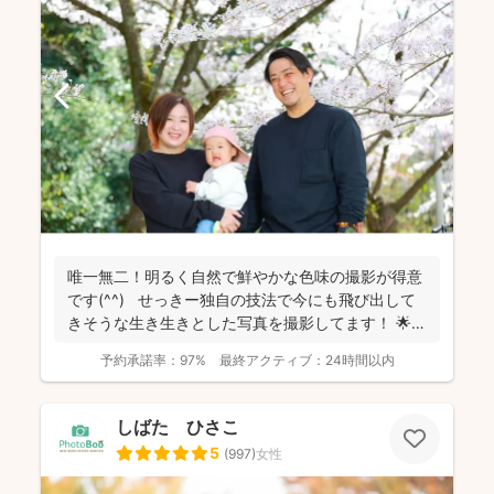
唯一無二！明るく自然で鮮やかな色味の撮影が得意
です(^^) せっきー独自の技法で今にも飛び出して
きそうな生き生きとした写真を撮影してます！ 🌟屋
外撮...
予約承諾率：
97%
最終アクティブ：
24時間以内
しばた ひさこ
5
(
997
)
女性