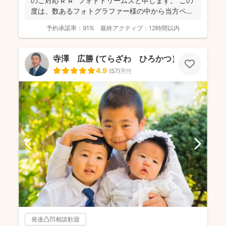
のご対応☆☆ フォトドリームズと申します。 この
度は、数あるフォトグラファー様の中から当方ペー
ジをご...
予約承諾率：
91%
最終アクティブ：
12時間以内
寺澤 広勝 (てらざわ ひろかつ）
4.9
(
57
)
男性
発達凸凹相談歓迎