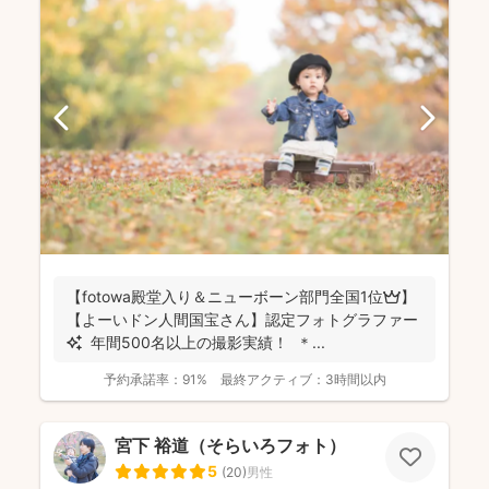
【fotowa殿堂入り＆ニューボーン部門全国1位👑】
【よーいドン人間国宝さん】認定フォトグラファー
✨ 年間500名以上の撮影実績！ ＊...
予約承諾率：
91%
最終アクティブ：
3時間以内
宮下 裕道（そらいろフォト）
5
(
20
)
男性