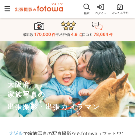
かんたん予約
検索
ログイン
170,000
4.9
78,664
撮影数
件
平均評価
点
口コミ
件
大阪府
家族写真の
出張撮影・出張カメラマン
大阪府
で家族写真の写真撮影ならfotowa（フォトワ）