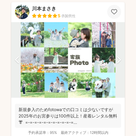
川本まさき
5
(
13
)
男性
新規参入のためfotowaでの口コミは少ないですが
2025年のお宮参りは100件以上！産着レンタル無料
👘 =-=-=-=-=-=-=-=-=-=-=...
予約承諾率：
95%
最終アクティブ：
12時間以内