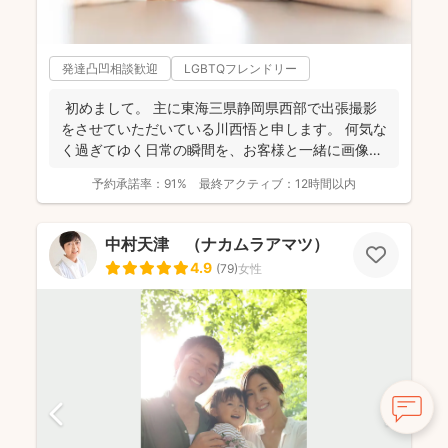
発達凸凹相談歓迎
LGBTQフレンドリー
初めまして。 主に東海三県静岡県西部で出張撮影
をさせていただいている川西悟と申します。 何気な
く過ぎてゆく日常の瞬間を、お客様と一緒に画像と
して残...
予約承諾率：
91%
最終アクティブ：
12時間以内
中村天津 （ナカムラアマツ）
4.9
(
79
)
女性