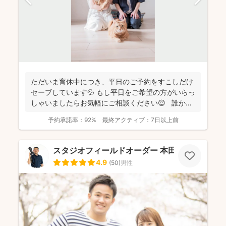
ただいま育休中につき、平日のご予約をすこしだけ
セーブしています💦 もし平日をご希望の方がいらっ
しゃいましたらお気軽にご相談ください😌 誰かに
と...
予約承諾率：
92%
最終アクティブ：
7日以上前
スタジオフィールドオーダー 本田 真康
4.9
(
50
)
男性