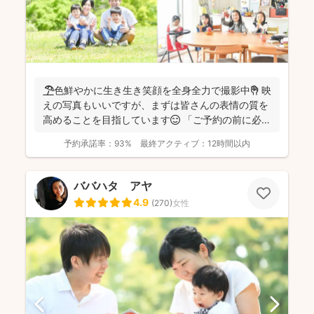
🏖️色鮮やかに生き生き笑顔を全身全力で撮影中✊ 映
えの写真もいいですが、まずは皆さんの表情の質を
高めることを目指しています😊 「ご予約の前に必ず
メッセ...
予約承諾率：
93%
最終アクティブ：
12時間以内
ババハタ アヤ
4.9
(
270
)
女性