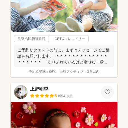
発達凸凹相談歓迎
LGBTQフレンドリー
ご予約リクエストの前に、まずはメッセージでご相
談をお願いします。 ＊＊＊＊＊＊＊＊＊＊＊＊＊
＊＊＊＊＊＊ 「ありふれているけど幸せな一瞬」
を残...
予約承諾率：
96%
最終アクティブ：
3日以内
上野明季
5
(
554
)
女性