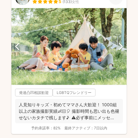
5
(
133
)
女性
発達凸凹相談歓迎
LGBTQフレンドリー
人見知りキッズ・初めてママさん大歓迎！ 1000組
以上の家族撮影実績👶🏻🎈 撮影時間も思い出も色褪
せないカタチで残します♪ ⚠️必ず事前にメッセ...
予約承諾率：
82%
最終アクティブ：
7日以内