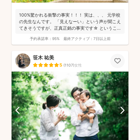
100%驚かれる衝撃の事実！！！ 実は、、、 元学校
の先生なんです。 「見えなーい」という声が聞こえ
てきそうですが、正真正銘の事実です☆ というこ...
予約承諾率：
95%
最終アクティブ：
7日以上前
笹木 祐美
5
(
1107
)
女性