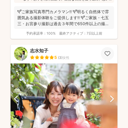
出が新鮮なうちの早い納品を心がけているそう(^^)特に七
五三の撮影が経験豊富とのことで、ご検討の方はぜひお
🌱ご家族写真専門カメラマン!! 🌱明るく自然体で雰
問合せください♪
囲気ある撮影体験をご提供します!! 🌱ご家族・七五
三・お宮参り撮影は過去３年間で650件以上の撮影
実...
予約承諾率：
100%
最終アクティブ：
7日以上前
志水知子
5
(
3
)
女性