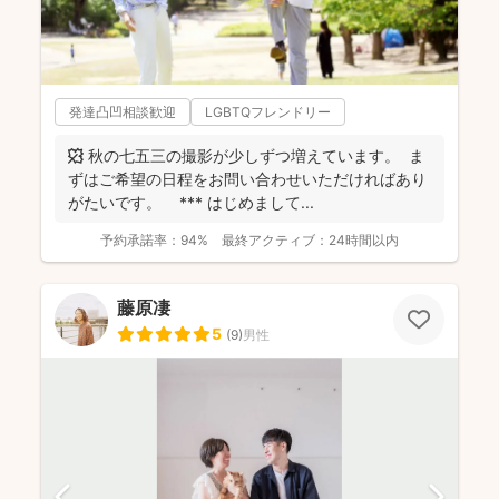
発達凸凹相談歓迎
LGBTQフレンドリー
🍁 秋の七五三の撮影が少しずつ増えています。 ま
ずはご希望の日程をお問い合わせいただければあり
がたいです。 *** はじめまして ...
予約承諾率：
94%
最終アクティブ：
24時間以内
藤原凄
5
(
9
)
男性