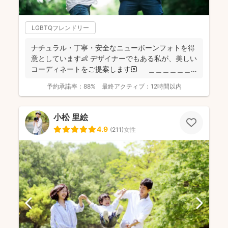
LGBTQフレンドリー
ナチュラル・丁寧・安全なニューボーンフォトを得
意としています👶 デザイナーでもある私が、美しい
コーディネートをご提案します🌼 ＿＿＿＿＿＿
＿＿＿...
予約承諾率：
88%
最終アクティブ：
12時間以内
小松 里絵
4.9
(
211
)
女性