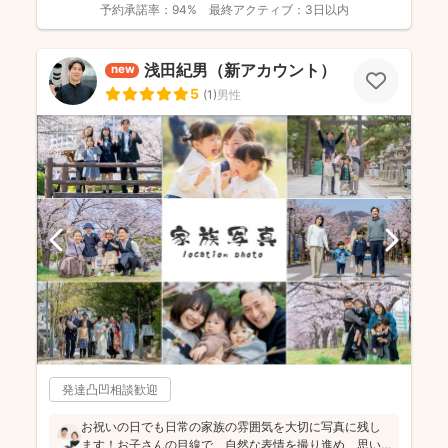
予約承諾率：
94%
最終アクティブ：
3日以内
浅田紀男（新アカウント）
new
5
(
1
)
男性
発達凸凹相談歓迎
お祝いの日でも日常の家族の雰囲気を大切に写真に残し
ます！お子さんの目線で、自然な表情を撮り進め、思い