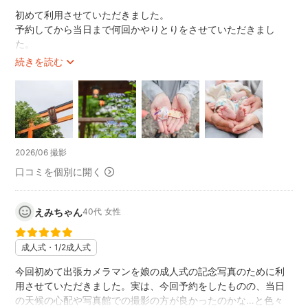
○花田苑(越谷市)
初めて利用させていただきました。
○春日部八幡神社(春日部市)
予約してから当日まで何回かやりとりをさせていただきまし
た。
◇氷川八幡神社(和光市)
季節柄、天気が心配でしたが無事に行えて良かったです。
続きを読む
◇野火止氷川神社(新座市)
撮影当日も、こどもたちの目線で休憩を挟んでいただいたり、
◇本宿天神社(北本市)
ポーズをとるときも分かりやすくカメラ目線になるように誘導
◇鴻神社(鴻巣市)
してくださったりと、とても助かりました(^^)
◇玉敷神社(加須市)
仕上がり具合も鮮やかで綺麗です。
◇赤坂日枝神社(東京都千代田区)
また機会がありましたらぜひお願いしたいと思います。
◇代々木八幡神社(東京都渋谷区)
ありがとうございました。
2026/06 撮影
◇増上寺(東京都港区)
口コミを個別に開く
◇水天宮(東京都中央区)
◇赤羽八幡神社(東京都北区)
etc…
えみちゃん
40代
女性
※ ◇の神社は3～4月、10～12月は対応しておりません。
成人式・1/2成人式
10～11月の土日は七五三シーズンのため大変混雑いたしま
今回初めて出張カメラマンを娘の成人式の記念写真のために利
す。混雑を避けたい場合、8～10時頃の午前中の早い時間また
用させていただきました。実は、今回予約をしたものの、当日
は午後13時半以降の撮影がおすすめです。
の天候の心配や写真館での撮影の方が良かったのかな…と色々