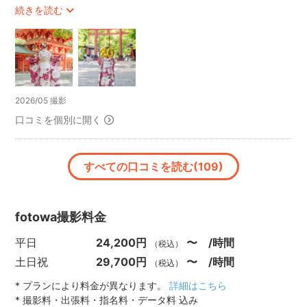
お宮参り、七五三、成人式撮影で使用できるグッズ多数ご用
と心配になってしまい、失礼だとは分かりながらもあきさんに
続きを読む
意しております✨
自分の正直な気持ちを伝えました。でもあきさんから、嫌な対
応はせずに私の気持ちを汲み取りながら安心できるお言葉をた
くさんいただき、不安がなくなりたした。
神社によっては事前または当日に撮影申請が必要となりま
そして当日は天候にも恵まれ、こちらの身勝手な対応にも快く
す。
対応していただいたことに感謝しかありません。
私が把握している場合にはお伝え可能ですが、後方記載の
事前のやり取りで撮影のイメージも伝えていましたが、すべて
2026/05 撮影
「撮影許可について」を必ずご一読ください。
事細かく把握し撮影に取り組んでいる姿がとっても印象に残っ
口コミを個別に開く
ています。あきさんの人柄が写真にも出ていて、娘の素敵な姿
※複数のご家族様合同での七五三撮影、お参り撮影について
をたくさん撮っていただいて大満足です！たくさんのカメラマ
ンの中から、あきさんを選んで本当に良かったと思っていま
撮影の性質上、時間の配分を等しく割り振ることができない
す。長文になってしまいましたが、あきさんの魅力はまだまだ
すべての口コミを読む(109)
こと、それぞれのご家族で同じように撮影を進行することが
たくさん書けるぐらい、ぜひ他の方にもおすすめしたいです！
難しいことから、納品のカット数や撮影内容に差が生じてし
親子共々、良い記念になりました。３年後の妹の成人式の時に
まう可能性が大変高いです。
は、必ずまたあきさんにお願いします！
fotowa撮影料金
不公平感のある撮影になりかねない為、複数のご家族様合同
本当にありがとうございました。これからも、益々のあきさん
での撮影はお受けしておりません。
のご活躍を祈っております。
平日
24,200円
〜 /時間
（税込）
あらかじめご了承ください。
土日祝
29,700円
〜 /時間
（税込）
- - - - - - - - - -
* プランにより料金が異なります。
詳細はこちら
* 撮影料・出張料・指名料・データ料 込み