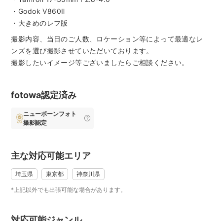
・10/10(土)大宮氷川神社
・Godok V860Ⅱ
・10/11(日)大宮氷川神社
・大きめのレフ版
・10/17(土)大宮氷川神社
撮影内容、当日のご人数、ロケーション等によって最適なレ
・10/25(日)川越市内 9:00は他も可
ンズを選び撮影させていただいております。
・11/7(土)大宮氷川神社
撮影したいイメージ等ございましたらご相談ください。
・11/8(日)大宮氷川神社
・11/14(土)大宮氷川神社
・11/21(土)大宮氷川神社
fotowa認定済み
・11/28(土)大宮氷川神社
ニューボーンフォト
・12/5(土)大宮氷川神社
撮影認定
◆現在、埼玉県内のみ出張しております。1/11(祝)の成人式撮
影のみ都内への出張もしております。撮影場所、日時によっ
主な対応可能エリア
て別途出張料(+3,000円)が発生する場合があります。
埼玉県
東京都
神奈川県
◆Instagramなどfotowa以外からも依頼受付も行っているた
*上記以外でも出張可能な場合があります。
め、スケジュールが◯になっている日時でも、すでにご予約
で埋まっている場合や前後のスケジュールとの移動時間の都
対応可能ジャンル