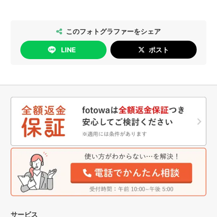
の神社・仏閣の一覧は
こちら
をご確認ください。
通りにお手続きいただけます。
いいたします。駐車場のご用意が難しい場合は一度ご相談く
ださいませ。
[日時変更]
このフォトグラファーをシェア
無料で行っていただけます。
※赤ちゃんにおくるみをしない、ライフスタイルニューボーン
LINE
ポスト
フォト（抱っこやミルク、沐浴など自然な様子）をご希望の
[キャンセル]
場合、生後日数や撮影スペース・駐車場についての縛りはご
撮影日の4日前まで：無料
ざいません。
撮影日の3日前以降：キャンセル料が発生します
詳細は
こちら
をご確認ください。
- - - - - - - - - -
◆貸し出し可能な撮影グッズについて
以下グッズはすべて無料で貸し出しております。ご希望のも
のがございましたら「ご予約時」にお伝えください。
【お宮参り】
・産着女の子用(合計6着あり…赤×3、濃いピンク、ピンク、
オレンジ)
サービス