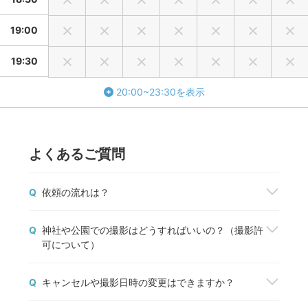
りするお時間が発生いたしますがそれも撮影時間に含まれま
すのでご了承ください。
19:00
・赤ちゃんの当日のご機嫌・入眠状態次第で大きく進行状況
が変わってきますのでご理解の程よろしくお願いいたしま
19:30
す。赤ちゃんが起きていた場合は起きたままの撮影となりま
20:00~23:30を表示
す。
・他のフォトグラファーの作例で「これを撮って欲しい」と
ご希望されても機材や小物が異なるため承れません。掲載し
ている写真からお選びください。
よくあるご質問
【ニューボーンフォトご準備のお願い】
Q
依頼の流れは？
以下内容にご対応いただけない方はご予約をお断りさせてい
撮影を依頼したいフォトグラファーが見つかった
ただきます。
Q
神社や公園での撮影はどうすればいいの？（撮影許
ら、「予約する」ボタンから撮影を申込みましょ
●撮影スペースとして、吹き出し窓（ベランダ）のような大き
可について）
う。fotowaから撮影契約成立のメールが届いた
な窓の前2メートル×2メートル程度（家具やマットのない状
ら、正式に予約が完了します。
神社や公園などの施設で撮影する場合は、管理者の
態）の確保をお願い致します。
予約前に質問や相談しておきたいことがある場合
Q
キャンセルや撮影日時の変更はできますか？
方に必ずご確認をお願いします。
は、「質問する」ボタンからフォトグラファーと1
●ニューボーンフォトは荷物が多いため車で伺います。ご自宅
撮影許可の取り方については
こちら
、出張撮影禁止
対1でコミュニケーションをすることができます。
の駐車場やマンションの来客者用駐車場などのご用意をお願
2026年5月14日以降のご予約については、以下の