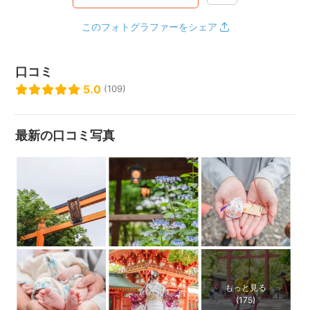
- - - - - - - - - -
このフォトグラファーをシェア
◆ロケーション撮影について
口コミ
ポートフォリオに掲載している写真のほとんどが埼玉県内で
5.0
(109)
撮影したものになります。
埼玉のフォトスポットも多数把握しておりますので「桜で撮
最新の口コミ写真
りたいけど混雑は避けたい…」「埼玉でネモフィラと撮りた
い」「紅葉が綺麗な場所知りませんか」など、撮影場所に悩
まれている方はぜひご相談ください！埼玉にもネモフィラあ
りますよ！笑
(申し訳ございませんがご予約いただける方のみご相談に応じ
ています。おすすめの場所だけ教えてくださいはご遠慮くだ
さいませ🙇‍♀️)
以下は過去に撮影経験のある神社・庭園になります。七五
三、お宮参りなど神社での撮影をご検討中の方はぜひ参考に
もっと見る
(175)
してください（埼玉県＋東京都の一部のみ記載）。