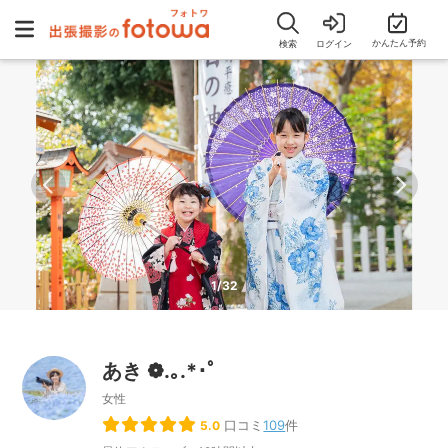
かんたん予約
検索
ログイン
1/32
あき ❁.｡.*･ﾟ
女性
口コミ
109
件
5.0