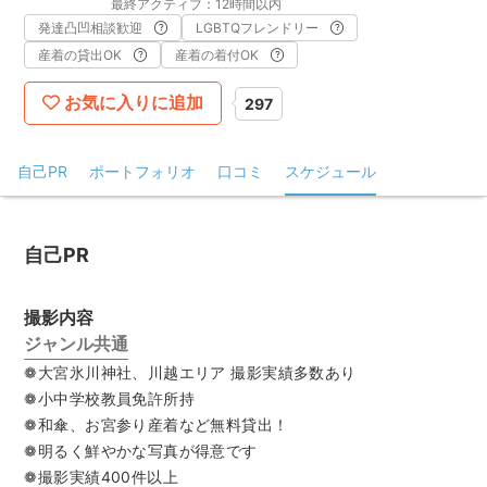
最終アクティブ：12時間以内
発達凸凹相談歓迎
LGBTQフレンドリー
産着の貸出OK
産着の着付OK
お気に入りに追加
297
自己PR
ポートフォリオ
口コミ
スケジュール
自己PR
撮影内容
ジャンル共通
❁大宮氷川神社、川越エリア 撮影実績多数あり
❁小中学校教員免許所持
❁和傘、お宮参り産着など無料貸出！
❁明るく鮮やかな写真が得意です
❁撮影実績400件以上