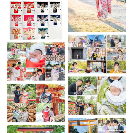
だいた場合、fotowaの価格・プランでのご案内となります。
- - - - - - - - - -
◆ご予約について
スケジュールが○になっている場合でも、すでにお問い合わせ
をいただいていたり、前後の撮影場所からの移動時間の都合
上、受付できかねる場合があります。
fotowaでは「予約する」より直ぐに予約リクエストを送るこ
とができる仕様にはなっていますが、スケジュールが◯であ
っても必ずしも撮影可能ではありません。
（例：10:00～11:00に大宮氷川神社で撮影の予約が入ってい
る場合、大宮氷川神社であれば11:30～ご予約を受付すること
ができるためスケジュールは「11:30を○」としております。
ですが、川越氷川神社で撮影ご希望の場合、移動時間が確保
できないため午前の撮影はできかねます。）
お問合せの際は、下記フォームをご記入上メッセージをお願