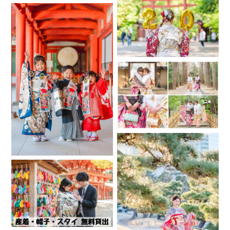
私は屋外撮影では基本フラッシュを使わず太陽光のみで撮影
を行っております。ポートフォリオに掲載しているものは全
て太陽光のみで撮影したものになります。お天気が曇りでも
大丈夫です。フラッシュの眩しい光が苦手な方はぜひお任せ
ください！
（ご自宅など屋内撮影ではお部屋の明るさに応じてフラッシ
ュを使用させていただきます。）
撮影の時間が、一生の思い出の時間となるよう、楽しく！心
を込めて！撮影させていただきます！✨
どうぞよろしくお願いいたします( *´﹀`* )
instagramにも多数作例を載せております。
よろしければご覧ください♪
@tajifilm_photo
※fotowaからご予約と、Instagramからのご予約では料金・撮
影内容や納品枚数が異なります。fotowaからメッセージいた