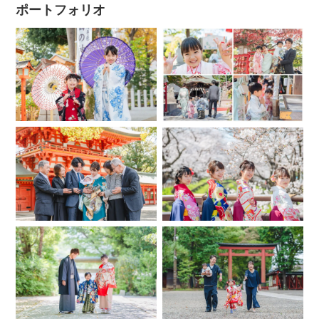
ポートフォリオ
・ご予約について
・出張範囲について
・ロケーションフォトについて（神社や公園など）
・ニューボーンフォトについて
・貸出し可能な撮影グッズ（無料）について
・納品について
・撮影許可について
・キャンセル料、日程変更、雨天時の対応について
- - - - - - - - - -
◆ごあいさつ/自己紹介
.
はじめまして！あきと申します。
ページをご覧いただきありがとうございます❁.｡.*･ﾟ
東京生まれ・東京育ち、現在は埼玉県に住んでおります。