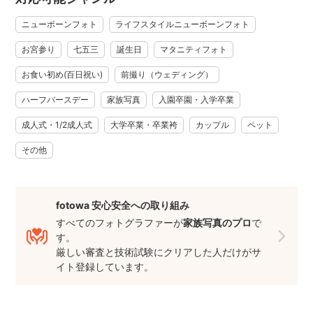
合でご予約をお受けできない場合があります。
ご予約の前に「質問する」よりお問合せください。
ニューボーンフォト
ライフスタイルニューボーンフォト
お問い合わせの際は
お宮参り
七五三
誕生日
マタニティフォト
①撮影希望日、時間
②撮影場所
お食い初め(百日祝い)
前撮り（ウェディング）
③撮影内容(お宮参り、七五三、誕生日など)
ハーフバースデー
家族写真
入園卒園・入学卒業
④お子様がいる場合、ご年齢(ご兄弟全員分)
⑤そのほかご質問・ご要望など(産着など貸出希望がございま
成人式・1/2成人式
大学卒業・卒業袴
カップル
ペット
したらご連絡ください)
その他
を必ずご連絡くださいますようお願いいたします。
基本的に、事前メッセージなしの予約申込は受付しておりま
せん。
fotowa 安心安全への取り組み
*･゜ﾟ･*:.｡. .｡.:*･゜ﾟ･*:.｡. .｡.:*･゜ﾟ･*
すべてのフォトグラファーが
家族写真のプロ
で
す。
厳しい審査と技術試験にクリアした人だけがサ
イト登録しています。
- - - - 目次 - - - -
・ごあいさつ/自己紹介