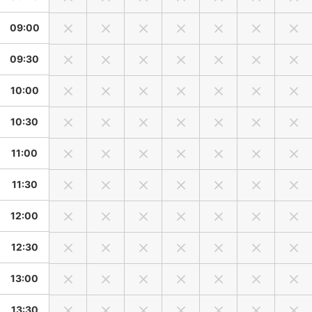
きく変える事です。一つのパターンの中でアングル、小物等
09:00
の細かい部分を変えていきます。背景は1つのみご選択可能で
す。
09:30
★おくるみの色は白色、ベージュ、茶色、サーモンピンク、
ピンク、水色、青色、黄色、黄緑色からお選びいただけま
10:00
す。
★ヘアアクセやボンネットなどの小物もお選びいただけま
10:30
す。アニマルボンネットはうさぎ、くま、辰をご用意してお
ります。
11:00
★かご、クッションについては赤ちゃんの体重によって使用
できるものが異なるためご希望に添えない場合がございま
11:30
す。
12:00
★赤ちゃんが寝てくれない、ぐずっておくるみ巻きができな
い場合、60分無償で延長させていただきます。（準備や撤収
12:30
作業を含む最大120分確保）
13:00
【ニューボーンフォト注意事項】
13:30