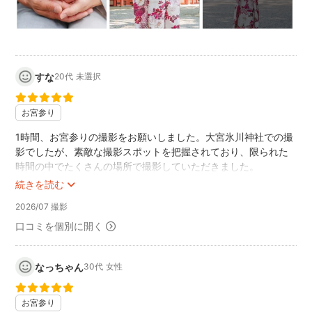
主に大宮氷川神社や川越氷川神社での撮影経験が豊富で、境
内の流れやおすすめスポットを熟知しておりますので、安心
してお任せください。
初めての場所であっても当日早めに行きロケハンを行いま
す。撮影スポットを把握してから撮影に入りますのでご安心
すな
20代
未選択
ください。
◎大宮氷川神社(さいたま市)…200回以上撮影経験あり
お宮参り
◎川越氷川神社(川越市)…50回以上
1時間、お宮参りの撮影をお願いしました。大宮氷川神社での撮
○川越八幡宮(川越市)
影でしたが、素敵な撮影スポットを把握されており、限られた
○喜多院(川越市)
時間の中でたくさんの場所で撮影していただきました。
○岩槻久伊豆神社(さいたま市)
続きを読む
また、移動中のオフショットや子どものパーツ写真まで撮って
○上尾氷川鍬神社(上尾市)
いただき、とても嬉しかったです。産着の着付けも不安でした
2026/07 撮影
○鎮守氷川神社(川口市)
が、綺麗に整えていただき安心して撮影に臨めました。
○峯ヶ岡八幡神社(川口市)
口コミを個別に開く
暑い中での撮影でしたが、終始丁寧に声をかけてくださり、優
○和楽備神社(蕨市)
しいお人柄のおかげで和やかな雰囲気の中、楽しく撮影を終え
○長宮氷川神社(ふじみ野市)
ることができました。
なっちゃん
30代
女性
○水宮神社(富士見市)
出来上がった写真もどれも素敵で、家族みんな大満足です！本
○久伊豆神社(越谷市)
当にありがとうございました。
お宮参り
○香取神社(越谷市)