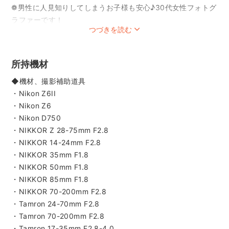
❁男性に人見知りしてしまうお子様も安心♪30代女性フォトグ
ラファーです！
つづきを読む
instagramにも多数作例を載せております。よろしければご覧
所持機材
ください♪
@tajifilm_photo
◆機材、撮影補助道具
(夫もフォトグラファーをしており共同アカウントです)
・Nikon Z6II
・Nikon Z6
・Nikon D750
*･゜ﾟ･*:.｡. .｡.:*･゜ﾟ･*:.｡. .｡.:*･゜ﾟ･*
・NIKKOR Z 28-75mm F2.8
【お知らせ】
・NIKKOR 14-24mm F2.8
必ず最後までお読みください🙇‍♀️
・NIKKOR 35mm F1.8
・NIKKOR 50mm F1.8
◆以下日程は先約との兼ね合いで記載の場所でのみ撮影可能
・NIKKOR 85mm F1.8
です。空き時間は「日程を確認」からスケジュールをご確認
・NIKKOR 70-200mm F2.8
ください。
・Tamron 24-70mm F2.8
・10/3(土)大宮氷川神社
・Tamron 70-200mm F2.8
・10/4(日)大宮氷川神社
・Tamron 17-35mm F2.8-4.0