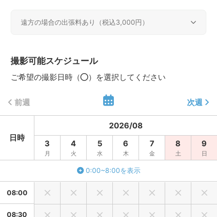
◆ニューボーンフォトについて
遠方の場合の出張料あり（税込3,000円）
アートニューボーンフォト（おくるみをした写真）も1枠60分
で撮影可能です。ニューボーンフォト専門の講座受講済です
遠方出張料
のでご安心ください♬
撮影可能スケジュール
活動エリア内
0円（税込）
ご希望の撮影日時（
）を選択してください
アートニューボーンフォトは作例に載せているカゴとクッシ
活動エリア外
3,000円（税込）
ョンを使用した撮影を行っております。うつ伏せや頬杖など
赤ちゃんに負担のかかるのポーズは行っておりません🙇‍♀️
前週
次週
1枠60分で以下内容を撮影させていただきます。
2026
/
08
①おくるみ1パターン目、手足のパーツカット
日時
3
4
5
6
7
8
9
②以下A～Bの中からおひとつお選びください
月
火
水
木
金
土
日
A：おくるみ2パターン目
B：おむつ替えやミルクをあげている、赤ちゃんをあやして
0:00~8:00を表示
いるような自然な様子
08:00
③家族集合写真
08:30
★パターンとは、カゴ、おくるみの色等を変え、雰囲気を大