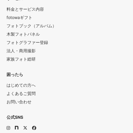
・産着男の子用(合計5着あり…黒×2、紺×2、青緑)
・スタイ、帽子、お守り
料金とサービス内容
fotowaギフト
【七五三】
フォトブック（アルバム）
・子供用 和傘
木製フォトパネル
・男の子用刀
フォトグラファー登録
・紙風船(口をつけるためプレゼント)
法人・商用撮影
・「7」「5」「3」の数字プレート
・七五三扇子
家族フォト総研
【ニューボーンフォト】
困ったら
・おくるみや小物やすべてこちらでご用意しております(詳細
はじめての方へ
はお問い合わせください)。
よくあるご質問
【その他】
お問い合わせ
・大人用 和傘(赤色・紫色)
・数字バルーン(一部の数字のみ)
公式SNS
・ガーランド「HAPPY BIRTHDAY」「結婚しました」「成人
おめでとう」