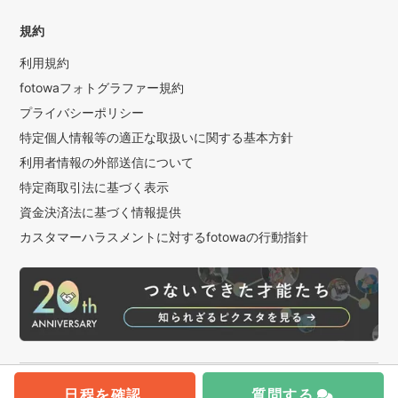
・タペストリー「Happy Anniversary」
規約
・花かんむり(マタニティフォトなど)
・バンボ(ハーフバースデーなど)
利用規約
・赤い糸(カップルフォトなど)
fotowaフォトグラファー規約
・ブーケ、ブートニア(ウェディングなど)
プライバシーポリシー
特定個人情報等の適正な取扱いに関する基本方針
※夫もフォトグラファーをしており小道具は共有で使用してお
ります。数に限りがございますので、基本的には貸出希望の
利用者情報の外部送信について
お申出をいただいた順で対応しております。ご希望の場合は
特定商取引法に基づく表示
お早めにご連絡ください。
資金決済法に基づく情報提供
※当日の予約状況により、持ち運びが難しく貸出できないもの
カスタマーハラスメントに対するfotowaの行動指針
もございます。
※お宮参りの産着(祝着)は撮影時のみの貸出になりご祈祷中の
貸出は行っておりません。また、クリーニングに出している
場合は貸出できませんのでご希望の場合はお早めにご予約く
ださい。
※1時間でお宮参りと七五三の同時撮影の場合、産着のお貸出
は行っておりません。
会社概要
日程を確認
サイトマップ
質問する
© 2016 - 2026 PIXTA Inc.