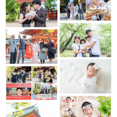
いいたします。
※就寝中は通知はオフにしておりますので、深夜や早朝のお問
い合わせも歓迎です。
≪お宮参り・七五三・家族・成人式などのロケーションフォ
ト≫
①撮影希望日、時間
②撮影場所
③撮影内容(お宮参り、七五三、誕生日など)
④お子様がいる場合、ご年齢と性別(ご兄弟全員分)
⑤その他ご質問など(産着など貸出希望がございましたらご連
絡ください)
をお願いいたします。
≪ニューボーンフォト≫
①撮影希望日、時間
②ご自宅の市区町村
③駐車場の有無→自宅、マンション来客用、その他
④ご出産予定日、産後の方はご出産日