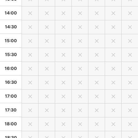
・ニューボーンフォトは『ご出産後』のご予約をお願いして
おります。
14:00
・アートニューボーンフォトの撮影は生後14日以内を推奨し
ております。生後14日を超える場合、眠りも浅くなり骨格も
14:30
しっかりしてくるなどの理由からおくるみをしての撮影が難
しくなります。
15:00
・家族写真はご自宅を背景としたナチュラルなものになりま
す。
15:30
・赤ちゃんがおくるみをした状態での兄弟撮影は行っており
16:00
ません。上の子が4歳以下の場合、ぐずってしまったり赤ちゃ
んの見慣れない衣装に警戒して撮影できないことが多いため
16:30
ご了承ください。撮影後、片付け中にスマホ撮影タイムを設
けさせていただいております。兄弟撮影をご希望の方はお客
17:00
様ご自身でスマホ撮影でお楽しみくださいませ。
・お肌の皮むけやひっかき傷、乳児湿疹などの修正、美肌加
17:30
工は行いません。
・準備や片付けの時間も予約時間に含まれます。（おおよそ
18:00
準備20分、撮影30分、片づけ10分となります。）赤ちゃんが
ぐずったり泣いたりした場合はあやしたりミルクを飲ませた
18:30