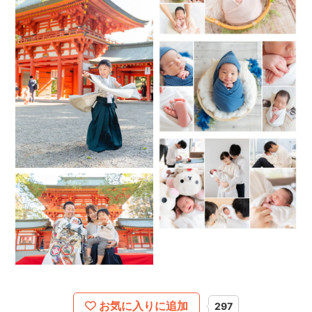
をお願いいたします。
- - - - - - - - - -
◆出張範囲について
現在は埼玉県内のみ出張しております。
お知らせに記載のある日程のみ、東京都内の撮影も対応して
おります。
長年東京に住んでおりましたので東京の地理も詳しいです。
東京都内の撮影の場合、電車移動のため最寄り駅から徒歩で
行ける場所に限らせていただきます。
⚠️千葉や群馬など、埼玉・東京以外は受け付けておりませ
ん。
⚠️繁忙期（3月～4月上旬、10月～12月）は撮影エリアをさい
たま市周辺地域に限定させていただいております。
お気に入りに追加
297