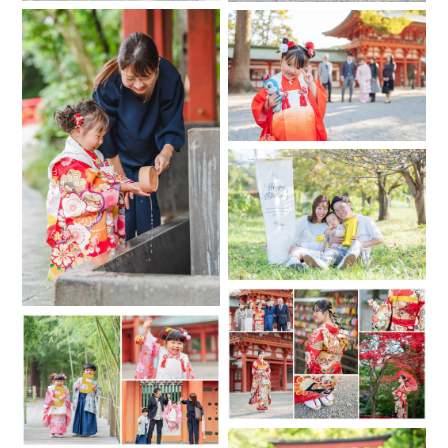
家族・七五三・お誕生日・カップル・フレンドフォトなど
様々なシーンを撮影しております♬中でも家族写真が得意で
す(*^^*)
ロケーションフォトでは明るく鮮やかな写真を、ニューボー
ンフォトは作りこみ過ぎないナチュラルな写真を撮るのが得
意です♬.*ﾟ
小学校・中学校の教員免許を持っておりますので小さいお子
様への対応はもちろん、人見知りや思春期なお子様・表情が
かたくなってしまいがちな親御様、ぜひおまかせください♪
出張撮影が初めての方も慣れていない方も、立ち位置やポー
ズなどこちらからご提案致しますのでご安心ください✨もち
ろんリクエストも大歓迎です！撮影したいイメージ画像等ご
ざいましたら撮影させて頂きますのでお気軽にご相談くださ
い♬
動物も大好きですのでペットとの撮影も大歓迎です。特に猫
が好きです♡（現在自宅でペットは飼っておりませんので、
アレルギーの方もご安心ください）