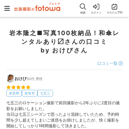
かんたん予約
検索
ログイン
岩本隆之■写真100枚納品！和傘レ
ンタルあり〼さんの口コミ
by おけぴさん
口コミ一覧
おけぴ
30代
男性
奈良県
奈良市
七五三
七五三のロケーション撮影で前回撮影から2年ぶりに2度目の撮
影をお願いしました。
当日は七五三シーズンで思ったより混雑していたため、予約時
間を少し超えてしまいご迷惑をお掛けしましたが、快く撮影を
開始してしっかり1時間撮影して頂きました。