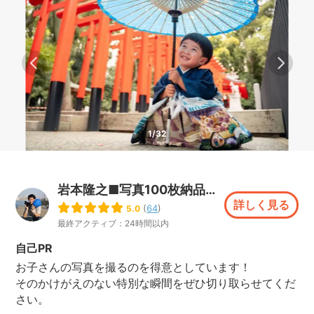
1/32
岩本隆之■写真100枚納品！和傘レンタルあり〼
詳しく見る
(
64
)
5.0
最終アクティブ：24時間以内
自己PR
お子さんの写真を撮るのを得意としています！
そのかけがえのない特別な瞬間をぜひ切り取らせてくだ
さい。