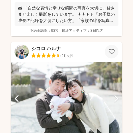
📸 「自然な表情と幸せな瞬間の写真を大切に」皆さ
まと楽しく撮影をしています。 👨‍👩‍👧‍👦「お子様の
成長の記録を大切にしたい方」「家族の絆を写真に
残し...
予約承諾率：
98%
最終アクティブ：
3日以内
シコロ ハルナ
5
(
21
)
女性