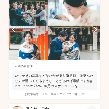
産着の着付OK
いつかその写真をどなたかが振り返る時、微笑んだ
り力が湧いてくるようなことがあれば素敵ですね⏳
last update 7/2🍉 10月のスケジュールを...
予約承諾率：
95%
最終アクティブ：
3日以内
ほんだ みか