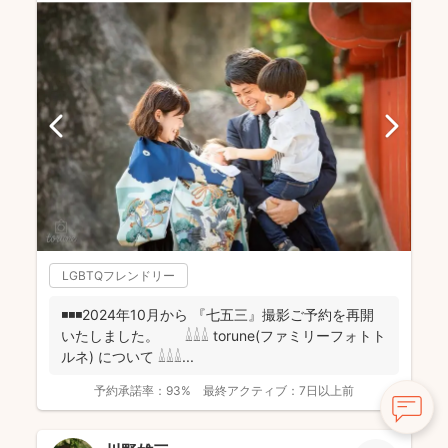
LGBTQフレンドリー
◾️◾️◾️2024年10月から 『七五三』撮影ご予約を再開
いたしました。 𓏙𓏙𓏙 torune(ファミリーフォトト
ルネ) について 𓏙𓏙𓏙...
予約承諾率：
93%
最終アクティブ：
7日以上前