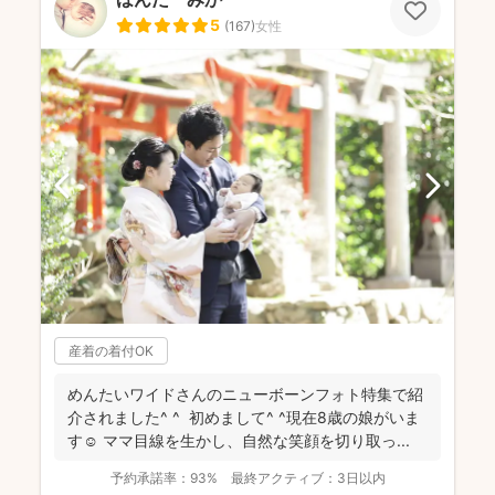
5
(
167
)
女性
産着の着付OK
めんたいワイドさんのニューボーンフォト特集で紹
介されました^ ^ 初めまして^ ^現在8歳の娘がいま
す☺︎ ママ目線を生かし、自然な笑顔を切り取っ...
予約承諾率：
93%
最終アクティブ：
3日以内