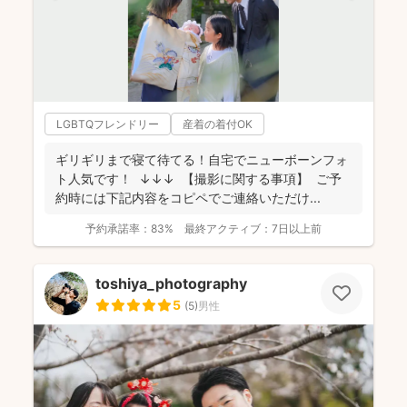
LGBTQフレンドリー
産着の着付OK
ギリギリまで寝て待てる！自宅でニューボーンフォ
ト人気です！ ↓↓↓ 【撮影に関する事項】 ご予
約時には下記内容をコピペでご連絡いただけ...
予約承諾率：
83%
最終アクティブ：
7日以上前
toshiya_photography
5
(
5
)
男性