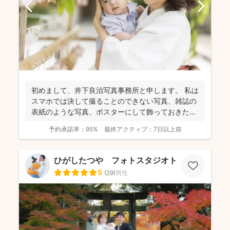
初めまして、井下良治写真事務所と申します。 私は
スマホでは決して撮ることのできない写真、雑誌の
表紙のような写真、ポスターにして飾っておきたい
ような写真を...
予約承諾率：
95%
最終アクティブ：
7日以上前
ひがしたつや フォトスタジオトワ
5
(
29
)
男性