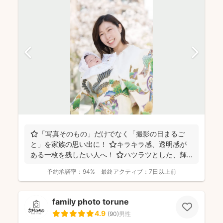
⭐️「写真そのもの」だけでなく「撮影の日まるご
と」を家族の思い出に！ ⭐️キラキラ感、透明感が
ある一枚を残したい人へ！ ⭐️ハツラツとした、輝
くような...
予約承諾率：
94%
最終アクティブ：
7日以上前
family photo torune
4.9
(
90
)
男性