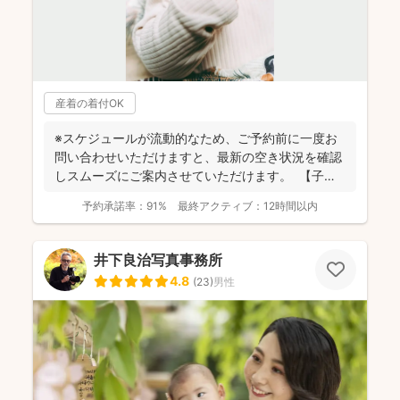
産着の着付OK
※スケジュールが流動的なため、ご予約前に一度お
問い合わせいただけますと、最新の空き状況を確認
しスムーズにご案内させていただけます。 【子ど
もが大好き...
予約承諾率：
91%
最終アクティブ：
12時間以内
井下良治写真事務所
4.8
(
23
)
男性