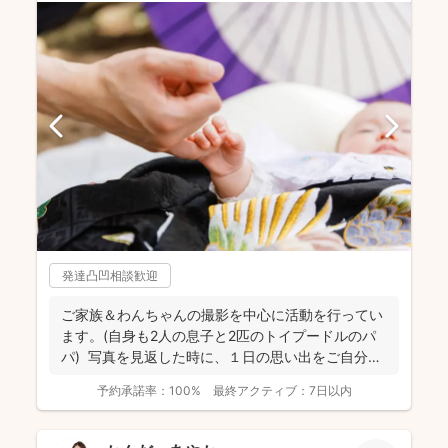
発達凸凹相談歓迎
ご家族＆わんちゃんの撮影を中心に活動を行ってい
ます。(自身も2人の息子と2匹のトイプードルのパ
パ) 写真を見返した時に、１日の思い出をご自分自
身で、...
予約承諾率：
100%
最終アクティブ：
7日以内