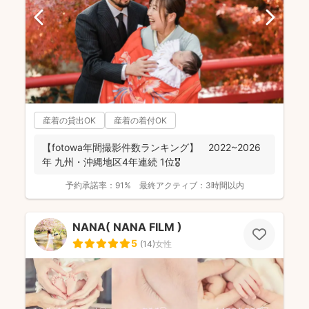
産着の貸出OK
産着の着付OK
【fotowa年間撮影件数ランキング】 2022~2026
年 九州・沖縄地区4年連続 1位🎖️
予約承諾率：
91%
最終アクティブ：
3時間以内
NANA( NANA FILM )
5
(
14
)
女性