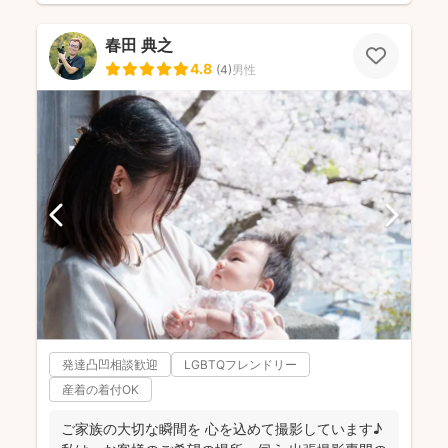
春田 典之
4.8
(
4
)
男性
発達凸凹相談歓迎
LGBTQフレンドリー
産着の着付OK
ご家族の大切な瞬間を 心を込めて撮影しています♪