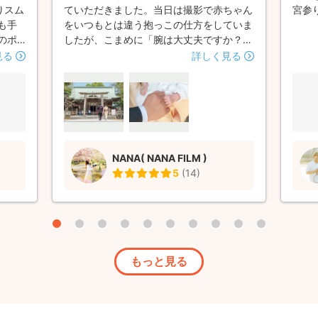
りスム
ていただきました。当日は撮影で赤ちゃん
宮参
も手
をいつもとは違う抱っこの仕方をしていま
のポ
したが、こまめに「腕は大丈夫ですか？」
さり
と気配りをしていただきとても嬉しかった
見る
詳しく見る
 写
です。撮影中は赤ちゃんをたくさん褒めて
かった
いただいたり、私たち夫婦の緊張がほぐれ
いで
るような関わり方で、とても楽しく撮影を
させていただきました📷 指定した時間ギ
リギリまで撮影をしてくださる様子もとて
も嬉しかったです！ これからのこの子の
NANA( NANA FILM )
成長を撮影していただきたいと思える方で
5
(
14
)
した！ 素敵な時間をありがとございまし
た。
もっと見る