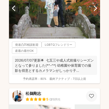
発達凸凹相談歓迎
LGBTQフレンドリー
産着の着付OK
2026/07/07更新🌟 七五三や成人式前撮りシーズン
となって参りました(*^-^*) 幼稚園や保育園での撮
影を得意とするカメラマンがしっかり子...
予約承諾率：
80%
最終アクティブ：
7日以上前
松鵜剛志
5
(
31
)
男性