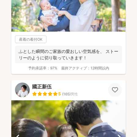
産着の着付OK
ふとした瞬間のご家族の愛おしい空気感を、 ストー
リーのように切り取っていきます！
予約承諾率：
97%
最終アクティブ：
12時間以内
國正新伍
5
(
165
)
男性