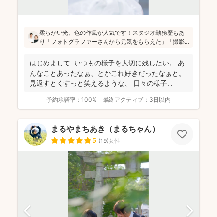
柔らかい光、色の作風が人気です！スタジオ勤務歴もあ
り「フォトグラファーさんから元気をもらえた」「撮影
が楽しかった」と評判です！かしこまった目線ありきの
写真ではなく、お子さん・親御さんの目線で、自然な様
はじめまして いつもの様子を大切に残したい。 あ
子を撮影してお届けします(^^)
んなことあったなぁ、とかこれ好きだったなぁと。
見返すとくすっと笑えるような、 日々の様子...
予約承諾率：
100%
最終アクティブ：
3日以内
まるやまちあき（まるちゃん）
5
(
19
)
女性