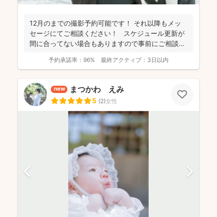
12月のまでの撮影予約可能です！ それ以降もメッ
セージにてご相談ください！ スケジュール更新が
間に合ってない場合もありますので事前にご相談く
だ...
予約承諾率：
96%
最終アクティブ：
3日以内
まつかわ えみ
new
5
(
2
)
女性