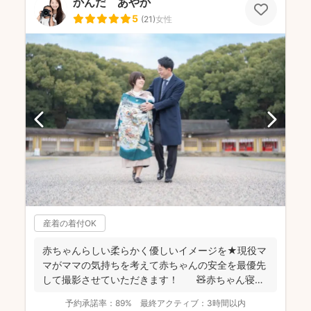
かんだ あやか
5
(
21
)
女性
産着の着付OK
赤ちゃんらしい柔らかく優しいイメージを★現役マ
マがママの気持ちを考えて赤ちゃんの安全を最優先
して撮影させていただきます！ 🧸赤ちゃん寝か
しつけ...
予約承諾率：
89%
最終アクティブ：
3時間以内