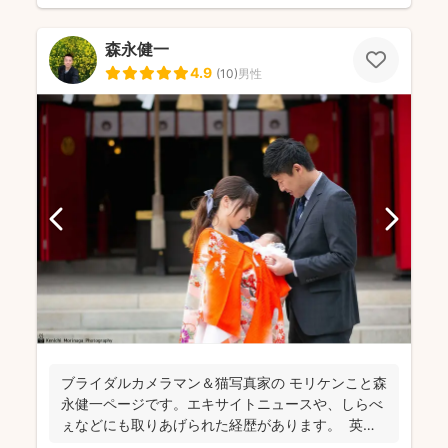
森永健一
4.9
(
10
)
男性
ブライダルカメラマン＆猫写真家の​ モリケンこと森
永健一ページです。エキサイトニュースや、しらべ
ぇなどにも取りあげられた経歴があります。 英語
で...