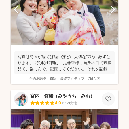
写真は時間が経てば経つほどに大切な宝物に必ずな
ります。 特別な時間は、是非皆様ご自身の目で直接
見て、楽しんで、記憶してください。 それを記録す
るために...
予約承諾率：
88%
最終アクティブ：
7日以内
宮内 弥緒（みやうち みお）
4.9
(
117
)
女性