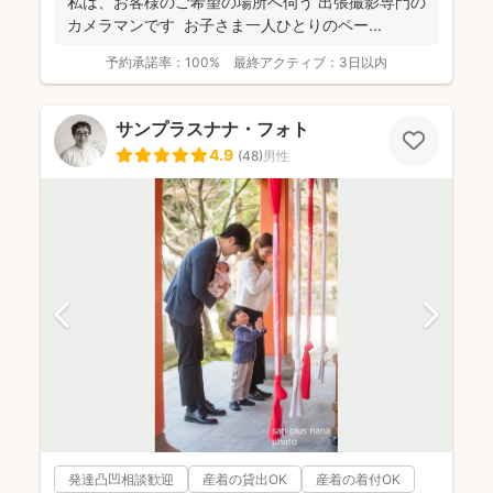
私は、お客様のご希望の場所へ伺う 出張撮影専門の
カメラマンです お子さま一人ひとりのペー...
予約承諾率：
100%
最終アクティブ：
3日以内
サンプラスナナ・フォト
4.9
(
48
)
男性
発達凸凹相談歓迎
産着の貸出OK
産着の着付OK