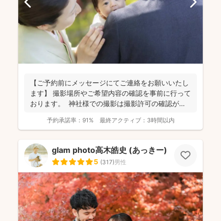
【ご予約前にメッセージにてご連絡をお願いいたし
ます】 撮影場所やご希望内容の確認を事前に行って
おります。 神社様での撮影は撮影許可の確認が必
要にな...
予約承諾率：
91%
最終アクティブ：
3時間以内
glam photo高木皓史 (あっきー)
5
(
317
)
男性