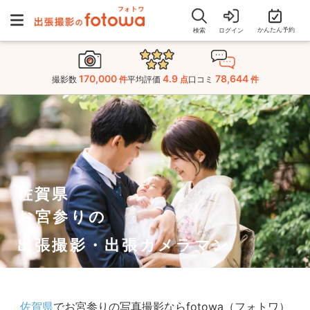
かんたん予約
検索
ログイン
170,000
4.9
78,644
撮影数
件
平均評価
点
口コミ
件
佐賀県
お宮参りの
出張撮影・出張カメラマン
佐賀県
でお宮参りの写真撮影ならfotowa（フォトワ）