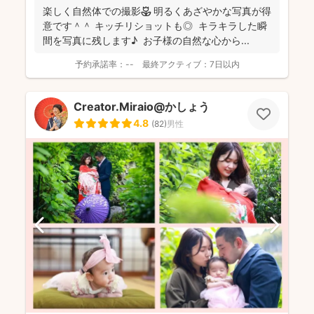
ながら「楽しかった！」と思っていただけるよう、そし
楽しく自然体での撮影🌷 明るくあざやかな写真が得
て親御さんに安心していただける撮影をお心掛けている
意です＾＾ キッチリショットも◎ キラキラした瞬
とのことです(^^)
間を写真に残します♪ お子様の自然な心から...
予約承諾率：
--
最終アクティブ：
7日以内
Creator.Miraio@かしょう
4.8
(
82
)
男性