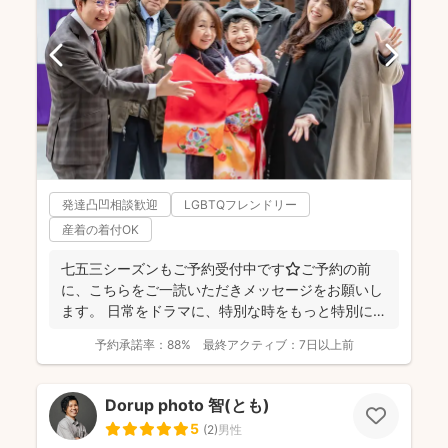
発達凸凹相談歓迎
LGBTQフレンドリー
産着の着付OK
七五三シーズンもご予約受付中です⭐️ご予約の前
に、こちらをご一読いただきメッセージをお願いし
ます。 日常をドラマに、特別な時をもっと特別に
☆福岡を拠点に...
予約承諾率：
88%
最終アクティブ：
7日以上前
Dorup photo 智(とも)
5
(
2
)
男性