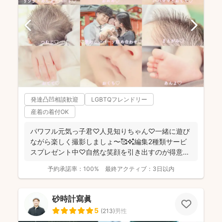
発達凸凹相談歓迎
LGBTQフレンドリー
産着の着付OK
パワフル元気っ子君♡人見知りちゃん♡一緒に遊び
ながら楽しく撮影しましょ〜🥰✨編集2種類サービ
スプレゼント中♡自然な笑顔を引き出すのが得意な
NANAです😚🙌...
予約承諾率：
100%
最終アクティブ：
3日以内
砂時計寫眞
5
(
213
)
男性