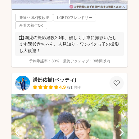
発達凸凹相談歓迎
LGBTQフレンドリー
産着の着付OK
🏫園児の撮影経験20年、優しく丁寧に撮影いたし
ます📷✨赤ちゃん、人見知り・ワンパクっ子の撮影
も大歓迎！
予約承諾率：
83%
最終アクティブ：
3時間以内
溝部佑樹(ベッティ)
4.9
(
81
)
男性