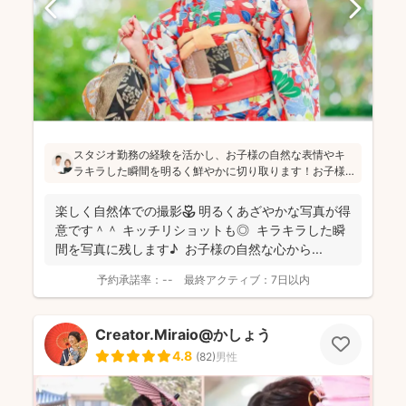
スタジオ勤務の経験を活かし、お子様の自然な表情やキ
ラキラした瞬間を明るく鮮やかに切り取ります！お子様
のペースを大切にし、たくさんお話しして緊張をほぐし
ながら「楽しかった！」と思っていただけるよう、そし
楽しく自然体での撮影🌷 明るくあざやかな写真が得
て親御さんに安心していただける撮影をお心掛けている
意です＾＾ キッチリショットも◎ キラキラした瞬
とのことです(^^)
間を写真に残します♪ お子様の自然な心から...
予約承諾率：
--
最終アクティブ：
7日以内
Creator.Miraio@かしょう
4.8
(
82
)
男性