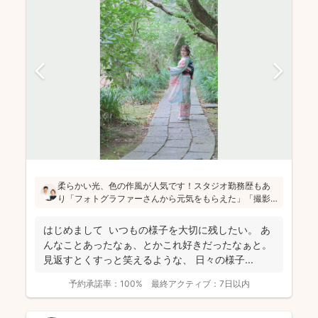
柔らかい光、色の作風が人気です！スタジオ勤務歴もあ
り「フォトグラファーさんから元気をもらえた」「撮影
が楽しかった」と評判です！かしこまった目線ありきの
写真ではなく、お子さん・親御さんの目線で、自然な様
はじめまして いつもの様子を大切に残したい。 あ
子を撮影してお届けします(^^)
んなことあったなぁ、とかこれ好きだったなぁと。
見返すとくすっと笑えるような、 日々の様子...
予約承諾率：
100%
最終アクティブ：
7日以内