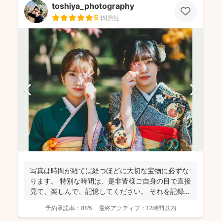
toshiya_photography
5
(
5
)
男性
写真は時間が経てば経つほどに大切な宝物に必ずな
ります。 特別な時間は、是非皆様ご自身の目で直接
見て、楽しんで、記憶してください。 それを記録す
るために...
予約承諾率：
88%
最終アクティブ：
12時間以内