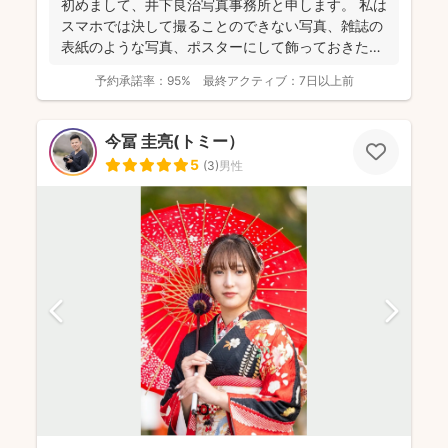
初めまして、井下良治写真事務所と申します。 私は
スマホでは決して撮ることのできない写真、雑誌の
表紙のような写真、ポスターにして飾っておきたい
ような写真を...
予約承諾率：
95%
最終アクティブ：
7日以上前
今冨 圭亮(トミー）
5
(
3
)
男性