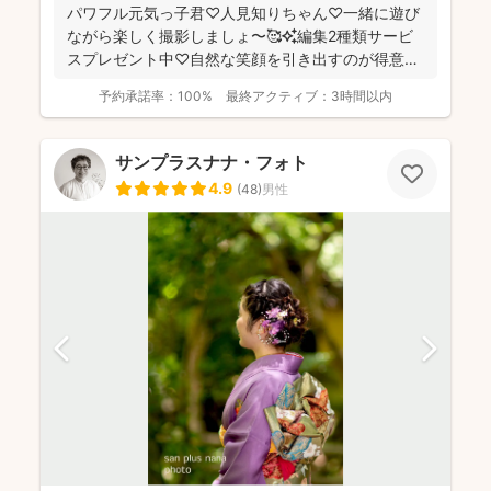
パワフル元気っ子君♡人見知りちゃん♡一緒に遊び
ながら楽しく撮影しましょ〜🥰✨編集2種類サービ
スプレゼント中♡自然な笑顔を引き出すのが得意な
NANAです😚🙌...
予約承諾率：
100%
最終アクティブ：
3時間以内
サンプラスナナ・フォト
4.9
(
48
)
男性