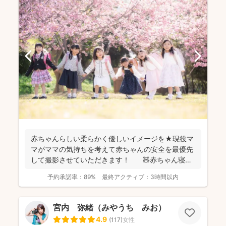
赤ちゃんらしい柔らかく優しいイメージを★現役マ
マがママの気持ちを考えて赤ちゃんの安全を最優先
して撮影させていただきます！ 🧸赤ちゃん寝か
しつけ...
予約承諾率：
89%
最終アクティブ：
3時間以内
宮内 弥緒（みやうち みお）
4.9
(
117
)
女性