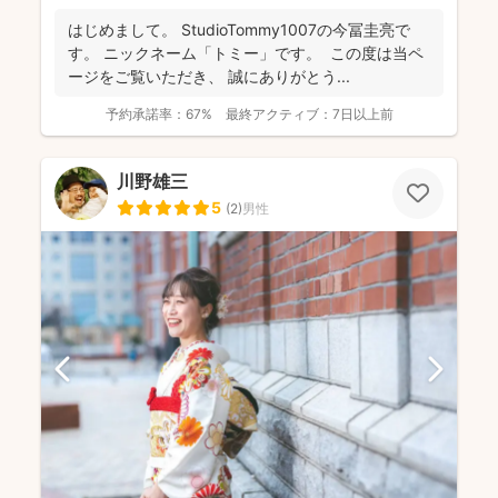
はじめまして。 StudioTommy1007の今冨圭亮で
す。 ニックネーム「トミー」です。 この度は当ペ
ージをご覧いただき、 誠にありがとう...
予約承諾率：
67%
最終アクティブ：
7日以上前
川野雄三
5
(
2
)
男性