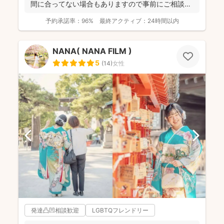
間に合ってない場合もありますので事前にご相談く
だ...
予約承諾率：
96%
最終アクティブ：
24時間以内
NANA( NANA FILM )
5
(
14
)
女性
発達凸凹相談歓迎
LGBTQフレンドリー