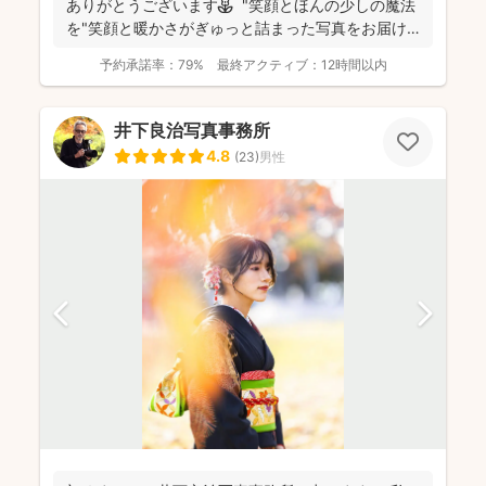
ありがとうございます⚘ "笑顔とほんの少しの魔法
を"笑顔と暖かさがぎゅっと詰まった写真をお届け
します...
予約承諾率：
79%
最終アクティブ：
12時間以内
井下良治写真事務所
4.8
(
23
)
男性