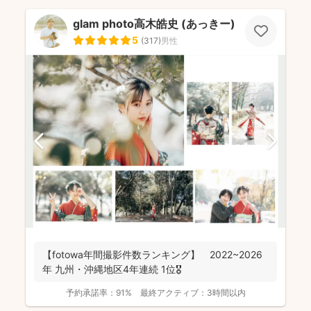
glam photo高木皓史 (あっきー)
5
(
317
)
男性
【fotowa年間撮影件数ランキング】 2022~2026
年 九州・沖縄地区4年連続 1位🎖️
予約承諾率：
91%
最終アクティブ：
3時間以内