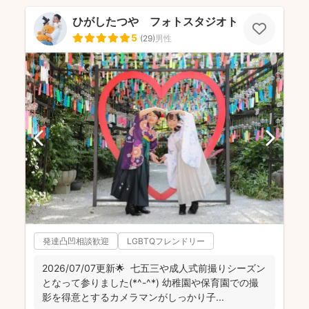
ひがしたつや フォトスタジオトワ
5
(
29
)
男性
発達凸凹相談歓迎
LGBTQフレンドリー
2026/07/07更新🌟 七五三や成人式前撮りシーズン
となって参りました(*^-^*) 幼稚園や保育園での撮
影を得意とするカメラマンがしっかり子...