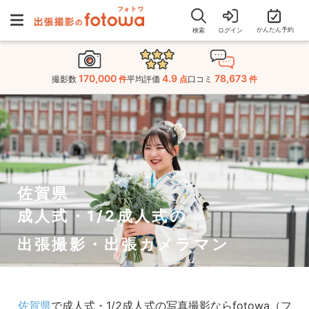
かんたん予約
検索
ログイン
170,000
4.9
78,673
撮影数
件
平均評価
点
口コミ
件
佐賀県
成人式・1/2成人式の
出張撮影・出張カメラマン
佐賀県
で成人式・1/2成人式の写真撮影ならfotowa（フ