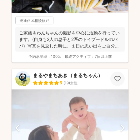
発達凸凹相談歓迎
ご家族＆わんちゃんの撮影を中心に活動を行ってい
ます。(自身も2人の息子と2匹のトイプードルのパ
パ) 写真を見返した時に、１日の思い出をご自分自
身で、...
予約承諾率：
100%
最終アクティブ：
7日以上前
まるやまちあき（まるちゃん）
5
(
19
)
女性