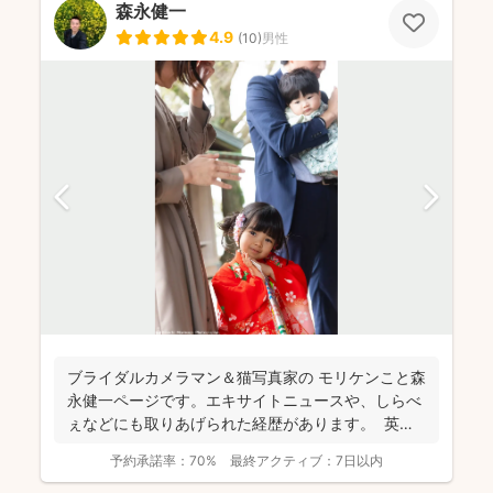
森永健一
4.9
(
10
)
男性
ブライダルカメラマン＆猫写真家の​ モリケンこと森
永健一ページです。エキサイトニュースや、しらべ
ぇなどにも取りあげられた経歴があります。 英語
で...
予約承諾率：
70%
最終アクティブ：
7日以内