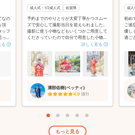
成人式・1/2成人式
佐賀県
成人
てなの
予約までのやりとりが大変丁寧かつスムー
初め
を頂
ズで安心して撮影当日を迎えられました。
ご迷
タッフ
撮影に使う小物などもいくつかご用意して
優し
思って
くださっていたので自分で用意した小物と
過ご
が出来
合わせて色んなパターンの撮影が出来まし
て頂
見る
詳しく見る
き、終
た。 自然と笑顔を引き出してくださるユ
激✨
まし
ーモアのある方でしたので仕上がり写真の
笑顔はとてもナチュラルで素敵でした。
納品された写真はどれもその一瞬をただ切
り取っただけではない、一つの作品といっ
た感じでまさしくプロの仕事！と納得ので
溝部佑樹(ベッティ)
きる物でした。
4.9
(
81
)
もっと見る