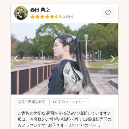
春田 典之
4.8
(
4
)
男性
発達凸凹相談歓迎
LGBTQフレンドリー
ご家族の大切な瞬間を 心を込めて撮影しています♪
私は、お客様のご希望の場所へ伺う 出張撮影専門の
カメラマンです お子さま一人ひとりのペー...