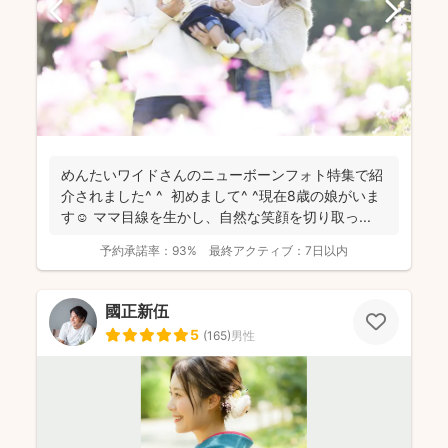
めんたいワイドさんのニューボーンフォト特集で紹
介されました^ ^ 初めまして^ ^現在8歳の娘がいま
す☺︎ ママ目線を生かし、自然な笑顔を切り取っ...
予約承諾率：
93%
最終アクティブ：
7日以内
國正新伍
5
(
165
)
男性