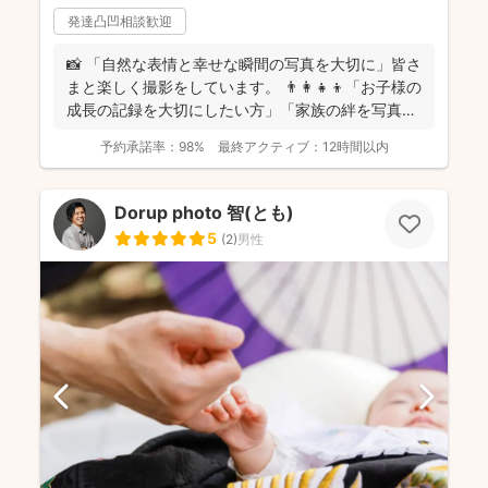
発達凸凹相談歓迎
📸 「自然な表情と幸せな瞬間の写真を大切に」皆さ
まと楽しく撮影をしています。 👨‍👩‍👧‍👦「お子様の
成長の記録を大切にしたい方」「家族の絆を写真に
残し...
予約承諾率：
98%
最終アクティブ：
12時間以内
Dorup photo 智(とも)
5
(
2
)
男性