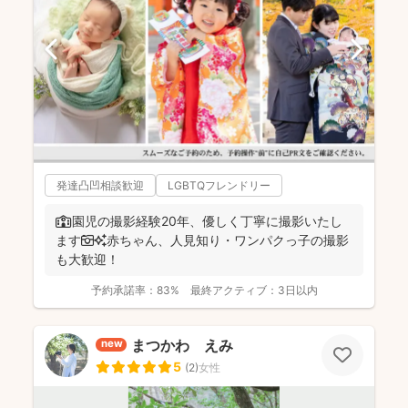
発達凸凹相談歓迎
LGBTQフレンドリー
🏫園児の撮影経験20年、優しく丁寧に撮影いたし
ます📷✨赤ちゃん、人見知り・ワンパクっ子の撮影
も大歓迎！
予約承諾率：
83%
最終アクティブ：
3日以内
まつかわ えみ
new
5
(
2
)
女性