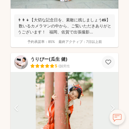
👨‍👩‍👧【大切な記念日を、素敵に残しましょう📸】
数いるカメラマンの中から、ご覧いただきありがと
うございます！ 福岡、佐賀で出張撮影...
予約承諾率：
85%
最終アクティブ：
7日以上前
うりぴー(瓜生 健)
5
(
3
)
男性