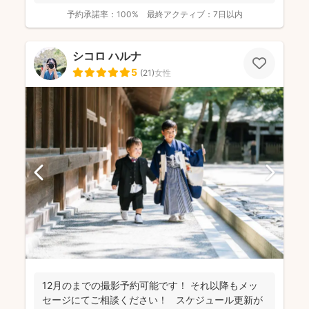
予約承諾率：
100%
最終アクティブ：
7日以内
シコロ ハルナ
5
(
21
)
女性
12月のまでの撮影予約可能です！ それ以降もメッ
セージにてご相談ください！ スケジュール更新が