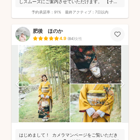
しスムーズにご案内させていただけます。 【子ど
もが大好き...
予約承諾率：
91%
最終アクティブ：
7日以内
肥後 ほのか
4.9
(
84
)
女性
はじめまして！ カメラマンページをご覧いただき