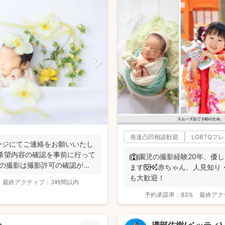
発達凸凹相談歓迎
LGBTQフ
ージにてご連絡をお願いいたし
希望内容の確認を事前に行って
🏫園児の撮影経験20年、優
での撮影は撮影許可の確認が必
ます📷✨赤ちゃん、人見知り
も大歓迎！
最終アクティブ：
3時間以内
予約承諾率：
83%
最終アク