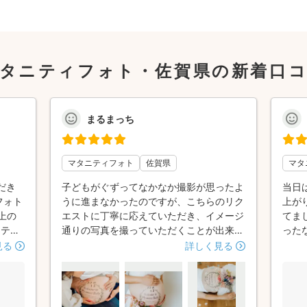
タニティフォト・佐賀県の新着口
まるまっち
マタニティフォト
佐賀県
マタ
だき
子どもがぐずってなかなか撮影が思ったよ
当日
フォト
うに進まなかったのですが、こちらのリク
上が
上の
エストに丁寧に応えていただき、イメージ
てま
ニティ
通りの写真を撮っていただくことが出来ま
った
が一番
した。 仕上がった写真もどれも素敵で、
ズで
見る
詳しく見る
満足で
雰囲気の良い写真が残せて大満足です(^^)
ありが
ージ
マタニティフォトでお世話になったのです
、アド
が、ニューボーンフォトやお宮参りなども
も、
また是非お願いしたいと思います(^-^)