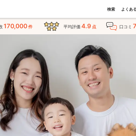
検索
よくあ
170,000
4.9
数
件
平均評価
点
口コミ