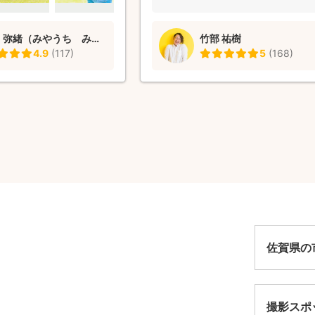
たいです💕
私たち家族が希望した場所を快諾し
だきました。 撮影当日も、その場の
宮内 弥緒（みやうち みお）
竹部 祐樹
気や子供の乗り気（幼い子がいたた
4.9
(
117
)
5
(
168
)
合わせ、臨機応変のポーズや背景で
よく撮影してくださりました。 この
ズの時に子供が笑ってたかな？と思
シーンでも、出来上がり写真を見る
事に笑顔の写真でビックリしました！
ーズを決めてない自然なシーンも撮
くださってて、とてもありがたかっ
す。 産後のニューンボーンフォトや
参りなどの写真もぜひ竹部さんにお
たいです。
佐賀県の
撮影スポ