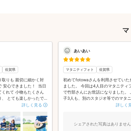
マ
あいあい
佐賀県
マタニティフォト
佐賀県
り取りも 親切に細かく対
初めてfotowaさんを利用させていた
 安心できました！ 当日
ました。 今回は4人目のマタニティ
てくれて 小物もたくさん
で竹部さんにお世話になりました。 
り、 とても楽しかったで
子3人も、別のスタジオ等でのマタ
れないマタニティフォトな
フォトの経験はありましたが、今回
詳しく見る
詳しく
にもなりました🤰 少し風
素敵で、お気に入りの写真が撮れて
あり、 大丈夫かなーと思
す。 予約する前のダイレクトメッセ
りも とっても素敵な写真
もとても親切丁寧にお答えいただき
シェアされた写真はありません
!!👏 また機会があれ
バイスもいただきました。 撮影場所