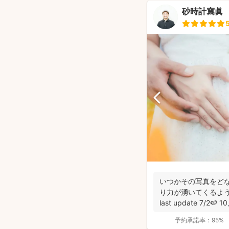
砂時計寫眞
いつかその写真をど
り力が湧いてくるよ
last update 7/2
予約承諾率：
95%