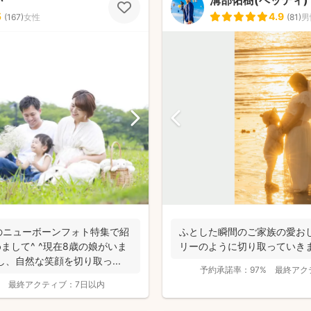
か
溝部佑樹(ベッティ)
5
4.9
(
167
)
女性
(
81
)
男
のニューボーンフォト特集で紹
ふとした瞬間のご家族の愛お
めまして^ ^現在8歳の娘がいま
リーのように切り取っていき
し、自然な笑顔を切り取っ...
予約承諾率：
97%
最終アク
最終アクティブ：
7日以内