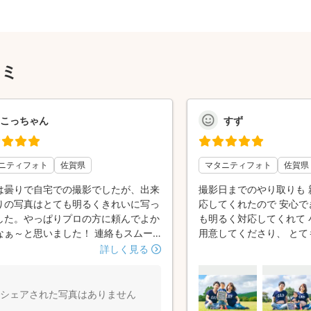
コミ
こっちゃん
すず
ニティフォト
佐賀県
マタニティフォト
佐賀県
は曇りで自宅での撮影でしたが、出来
撮影日までのやり取りも 
りの写真はとても明るくきれいに写っ
応してくれたので 安心で
した。やっぱりプロの方に頼んでよか
も明るく対応してくれて 
なぁ～と思いました！ 連絡もスムー
用意してくださり、 とて
したし、感染対策も安心できました！
す✨ 滅多に撮れないマタ
詳しく見る
とうございました(^-^)
ので いい思い出にもなり
が強かった事もあり、 大
っていた仕上がりも とっ
シェアされた写真はありません
がたくさんでした!!!👏