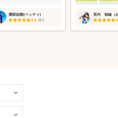
ば、ぜひお願いしたいです
溝部佑樹(ベッティ)
4.9
(
81
)
4