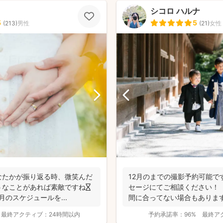
シコロ ハルナ
5
5
(
213
)
男性
(
21
)
女性
なたかが振り返る時、微笑んだ
12月のまでの撮影予約可能で
うなことがあれば素敵ですね⏳
セージにてご相談ください！
 10月のスケジュールを...
間に合ってない場合もありま
だ...
最終アクティブ：
24時間以内
予約承諾率：
96%
最終ア