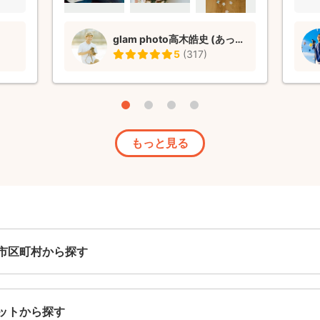
ていた
雰囲
glam photo高木皓史 (あっきー)
め）に
5
(
317
)
テンポ
ポー
ってた
と、見
 ポ
影して
もっと見る
たで
お宮
願いし
市区町村から探す
ットから探す