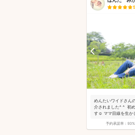
ほんだ み
めんたいワイドさん
介されました^ ^ 初
す☺︎ ママ目線を生か
予約承諾率：
93%