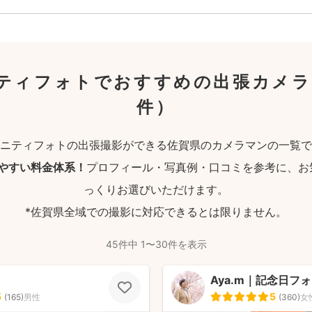
ティフォトでおすすめの出張カメラ
件）
ニティフォトの出張撮影ができる佐賀県のカメラマンの一覧で
りやすい料金体系！
プロフィール・写真例・口コミを参考に、お
っくりお選びいただけます。
*佐賀県全域での撮影に対応できるとは限りません。
45件中 1〜30件を表示
Aya.m｜記念日フ
5
5
(
165
)
男性
(
360
)
女