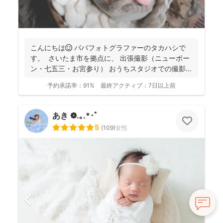
こんにちは😊 パパフォトグラファーのタカハシで
す。 さいたま市を拠点に、 出張撮影（ニューボー
ン・七五三・お宮参り） おうちスタジオでの撮影
（...
予約承諾率：
91%
最終アクティブ：
7日以上前
あき ❁.｡.*･ﾟ
5
(
109
)
女性