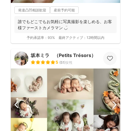
発達凸凹相談歓迎
産前予約可能
誰でもどこでもお気軽に写真撮影を楽しめる、お客
様ファーストカメラマン ◡̈
予約承諾率：
93%
最終アクティブ：
12時間以内
坂本ミラ （Petits Trésors）
5
(
51
)
女性