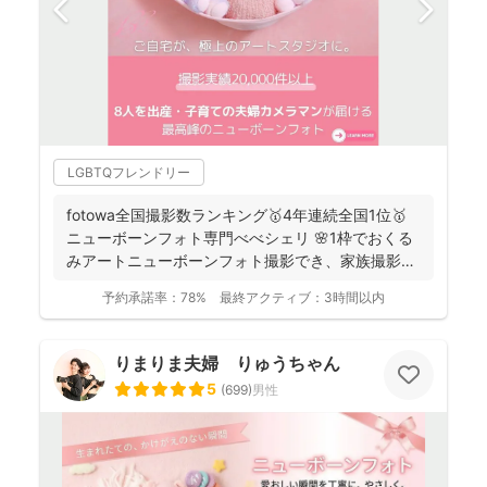
LGBTQフレンドリー
fotowa全国撮影数ランキング🥇4年連続全国1位🥇
ニューボーンフォト専門べべシェリ 🌸1枠でおくる
みアートニューボーンフォト撮影でき、家族撮影お
選...
予約承諾率：
78%
最終アクティブ：
3時間以内
りまりま夫婦 りゅうちゃん
5
(
699
)
男性