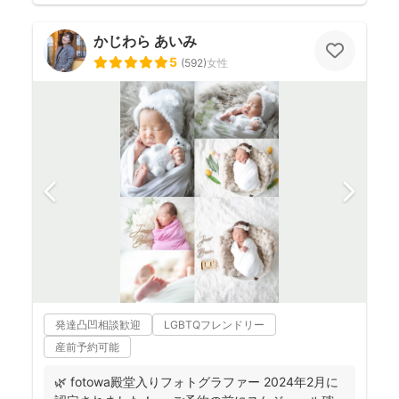
かじわら あいみ
5
(
592
)
女性
発達凸凹相談歓迎
LGBTQフレンドリー
産前予約可能
🌿 fotowa殿堂入りフォトグラファー 2024年2月に