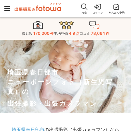
かんたん予約
検索
ログイン
170,000
4.9
78,664
撮影数
件
平均評価
点
口コミ
件
埼玉県春日部市
ニューボーンフォト（新生児写
真）の
出張撮影・出張カメラマン
埼玉県春日部市
の出張撮影（出張カメラマン）なら