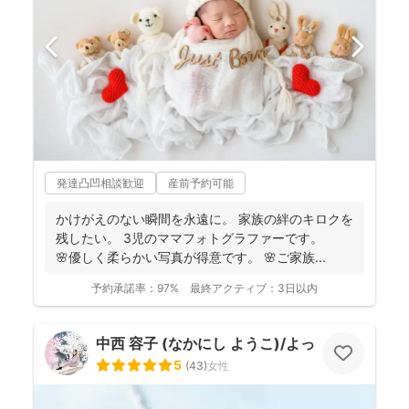
発達凸凹相談歓迎
産前予約可能
かけがえのない瞬間を永遠に。 家族の絆のキロクを
残したい。 3児のママフォトグラファーです。
🌸優しく柔らかい写真が得意です。 🌸ご家族...
予約承諾率：
97%
最終アクティブ：
3日以内
中西 容子 (なかにし ようこ)/よっこふぉと
5
(
43
)
女性