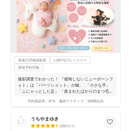
発達凸凹相談歓迎
LGBTQフレンドリー
産前予約可能
撮影調査でわかった！ 『後悔しないニューボーンフ
ォト』は「パーツショット」が鍵。 「小さな手」
「ふにゃっとした足」 「産まれたばかりのまつ毛...
予約承諾率：
87%
最終アクティブ：
3時間以内
うちやまゆき
5
(
280
)
女性