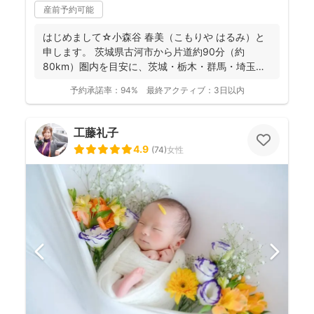
産前予約可能
はじめまして☆小森谷 春美（こもりや はるみ）と
申します。 茨城県古河市から片道約90分（約
80km）圏内を目安に、茨城・栃木・群馬・埼玉
（一部）など北...
予約承諾率：
94%
最終アクティブ：
3日以内
工藤礼子
4.9
(
74
)
女性