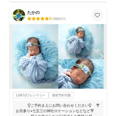
たかの
5
(
182
)
男性
LGBTQフレンドリー
産前予約可能
💡ご予約まえにお問い合わせください💡 👘
お宮参り•七五三の神社ロケーションなどなど👘