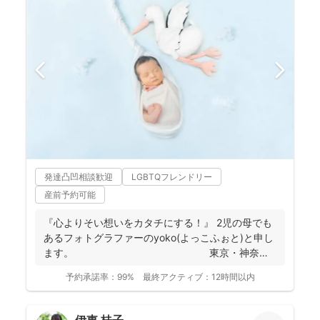
発達凸凹相談歓迎
LGBTQフレンドリー
産前予約可能
『心よりそい想いをカタチにする！』 2児の母でも
あるフォトグラファーのyoko(よっこふぉと)と申し
ます。 東京・神奈
川...
予約承諾率：
99%
最終アクティブ：
12時間以内
伊東 桂子