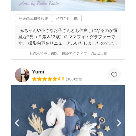
発達凸凹相談歓迎
産前予約可能
赤ちゃんや小さなお子さんとも仲良しになるのが得
意な2児（９歳＆13歳）のママフォトグラファーで
す。 撮影内容をリニューアルいたしましたのでご案
内させ...
予約承諾率：
98%
最終アクティブ：
7日以上前
Yumi
4.9
(
380
)
女性