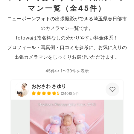
マン一覧
（全45件）
ニューボーンフォトの出張撮影ができる埼玉県春日部市
のカメラマン一覧です。
fotowaは指名料なしの分かりやすい料金体系！
プロフィール・写真例・口コミを参考に、お気に入りの
出張カメラマンをじっくりお選びいただけます。
45件中 1〜30件を表示
おおさわ さゆり
5
(
2408
)
女性