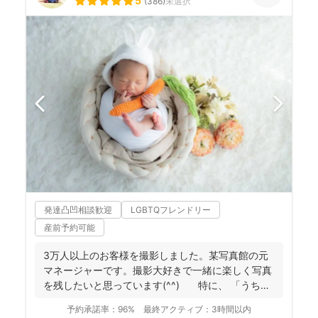
5
(
386
)
未選択
発達凸凹相談歓迎
LGBTQフレンドリー
産前予約可能
3万人以上のお客様を撮影しました。某写真館の元
マネージャーです。撮影大好きで一緒に楽しく写真
を残したいと思っています(^^) 特に、 「うち
の...
予約承諾率：
96%
最終アクティブ：
3時間以内