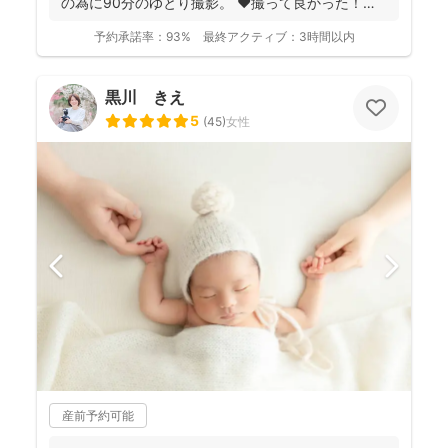
の為に90分のゆとり撮影。 ❤️撮って良かった！未
来...
予約承諾率：
93%
最終アクティブ：
3時間以内
黒川 きえ
5
(
45
)
女性
産前予約可能