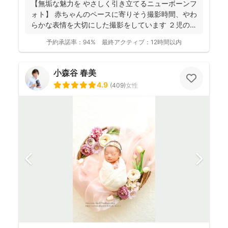
【無垢な魅力を やさしく引き立てるニューボーンフ
ォト】 赤ちゃんのペースに寄りそう撮影時間、やわ
らかな表情を大切にした撮影をしています ２児の母
のニュ...
予約承諾率：
94%
最終アクティブ：
12時間以内
小森谷 春美
4.9
(
409
)
女性