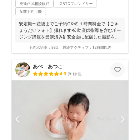
発達凸凹相談歓迎
LGBTQフレンドリー
産前予約可能
安定期〜産後までご予約OK✨ １時間料金で【ごき
ょうだいフォト】撮れます✨ 助産師指導を含むポー
ジング講座を受講済み🎖️ 安全面に配慮した撮影を行
っ...
予約承諾率：
98%
最終アクティブ：
12時間以内
あべ あつこ
4.9
(
81
)
女性