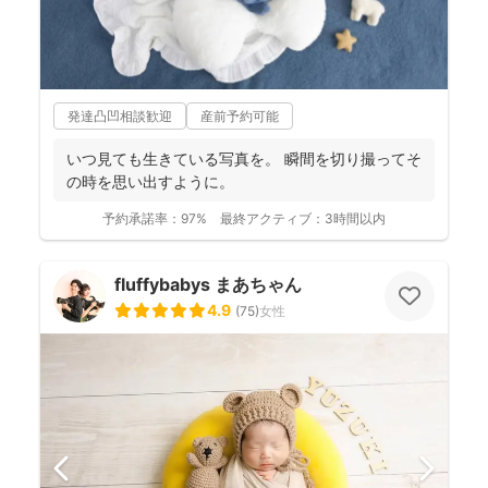
発達凸凹相談歓迎
産前予約可能
いつ見ても生きている写真を。 瞬間を切り撮ってそ
の時を思い出すように。
予約承諾率：
97%
最終アクティブ：
3時間以内
fluffybabys まあちゃん
4.9
(
75
)
女性