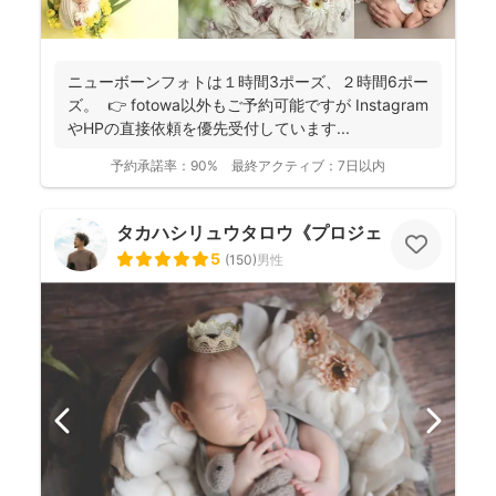
ニューボーンフォトは１時間3ポーズ、２時間6ポー
ズ。 👉 fotowa以外もご予約可能ですが Instagram
やHPの直接依頼を優先受付しています...
予約承諾率：
90%
最終アクティブ：
7日以内
タカハシリュウタロウ《プロジェクトD》
5
(
150
)
男性