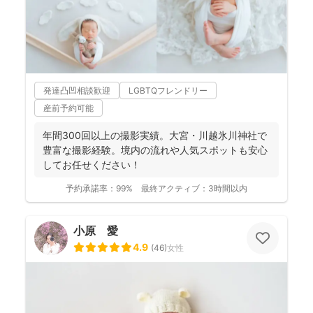
発達凸凹相談歓迎
LGBTQフレンドリー
産前予約可能
年間300回以上の撮影実績。大宮・川越氷川神社で
豊富な撮影経験。境内の流れや人気スポットも安心
してお任せください！
予約承諾率：
99%
最終アクティブ：
3時間以内
小原 愛
4.9
(
46
)
女性