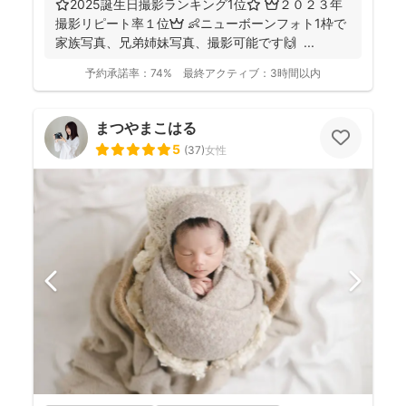
⭐️2025誕生日撮影ランキング1位⭐️ 👑２０２３年
撮影リピート率１位👑 👶ニューボーンフォト1枠で
家族写真、兄弟姉妹写真、撮影可能です🙌 ...
予約承諾率：
74%
最終アクティブ：
3時間以内
まつやまこはる
5
(
37
)
女性