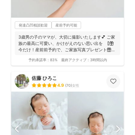
発達凸凹相談歓迎
産前予約可能
3歳男の子のママが、大切に撮影いたします💕 ご家
族の最高に可愛い、かけがえのない思い出を 【🎁
今だけ！産前前予約で、ご家族写真プレゼント🎁】
...
予約承諾率：
83%
最終アクティブ：
3時間以内
佐藤 ひろこ
4.9
(
70
)
女性