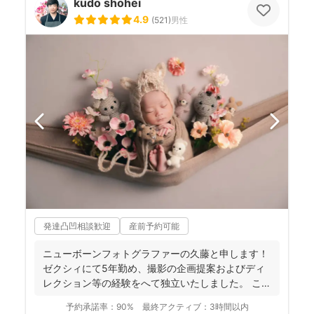
kudo shohei
4.9
(
521
)
男性
発達凸凹相談歓迎
産前予約可能
ニューボーンフォトグラファーの久藤と申します！
ゼクシィにて5年勤め、撮影の企画提案およびディ
レクション等の経験をへて独立いたしました。 これ
までに1...
予約承諾率：
90%
最終アクティブ：
3時間以内