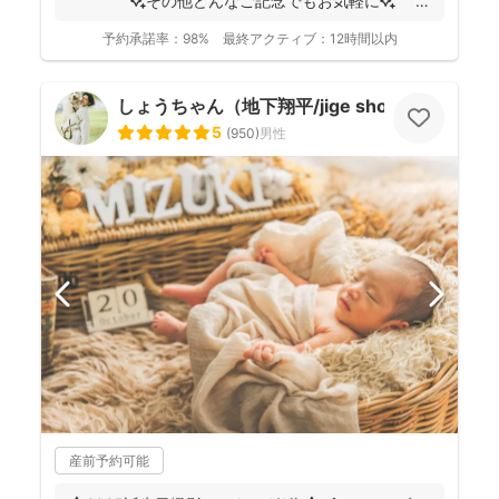
✨その他どんなご記念でもお気軽に✨
👶...
予約承諾率：
98%
最終アクティブ：
12時間以内
しょうちゃん（地下翔平/jige shohe）
5
(
950
)
男性
産前予約可能