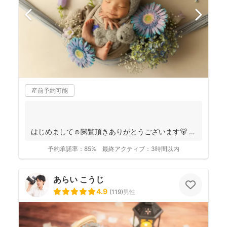
産前予約可能
はじめまして☺️閲覧頂きありがとうございます🐻
千葉県八千代市を拠点に ニュ...
予約承諾率：
85%
最終アクティブ：
3時間以内
あらい こうじ
4.9
(
119
)
男性