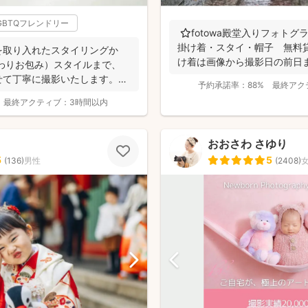
GBTQフレンドリー
⭐️fotowa殿堂入りフォト
掛け着・スタイ・帽子 無料
を取り入れたスタイリングか
け着は画像から撮影日の前日まで
わりお包み）スタイルまで、
せて丁寧に撮影いたします。
予約承諾率：
88%
最終アク
最終アクティブ：
3時間以内
おおさわ さゆり
5
5
(
136
)
男性
(
2408
)