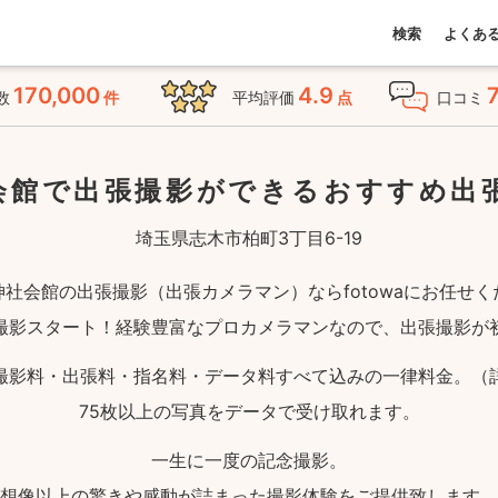
検索
よくあ
170,000
4.9
数
件
平均評価
点
口コミ
会館で出張撮影ができる
おすすめ出
埼玉県志木市柏町3丁目6-19
神社会館の出張撮影（出張カメラマン）ならfotowaにお任せく
撮影スタート！経験豊富なプロカメラマンなので、出張撮影が
撮影料・出張料・指名料・データ料すべて込みの一律料金。（
75枚以上の写真をデータで受け取れます。
一生に一度の記念撮影。
想像以上の驚きや感動が詰まった撮影体験をご提供致します。