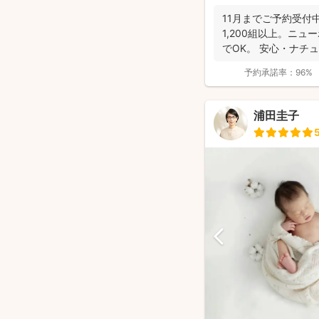
11月までご予約受付
1,200組以上。ニ
でOK。 安心・ナチ
さ...
予約承諾率：
96%
浦田圭子