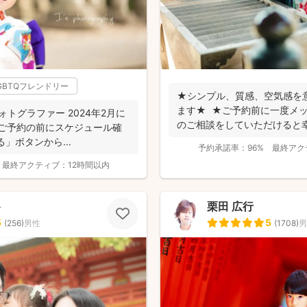
GBTQフレンドリー
★シンプル、質感、空気感を
ます★ ★ご予約前に一度メ
りフォトグラファー 2024年2月に
のご相談をしていただけると
. ご予約の前にスケジュール確
つい...
」ボタンから...
予約承諾率：
96%
最終アク
最終アクティブ：
12時間以内
ト
栗田 広行
5
5
(
256
)
男性
(
1708
)
男