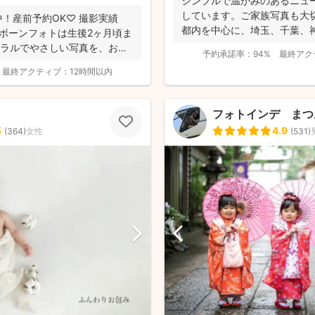
シンプルで温かみのあるニュ
しています。ご家族写真も大
中！産前予約OK♡ 撮影実績
都内を中心に、埼玉、千葉、
ューボーンフォトは生後2ヶ月頃ま
たします。 ....
ュラルでやさしい写真を、お子
予約承諾率：
94%
最終アク
最終アクティブ：
12時間以内
フォトインデ まつ
5
4.9
(
364
)
女性
(
531
)