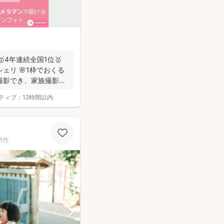
🥇4年連続全国1位🥇
ェリ 🌸1枠でおくる
撮影でき、家族撮影お
ティブ：
12時間以内
男性