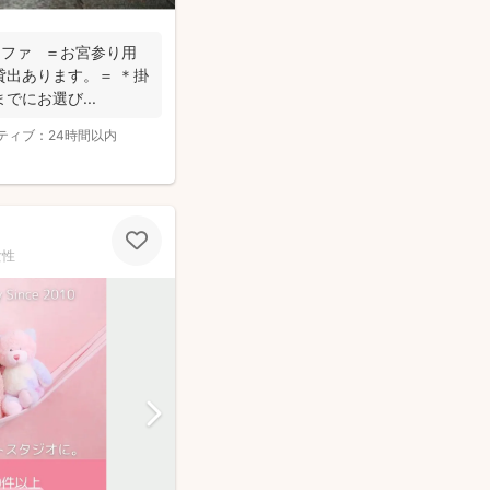
グラファ ＝お宮参り用
貸出あります。＝ ＊掛
にお選び...
ティブ：
24時間以内
女性