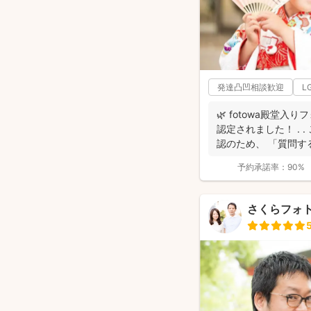
発達凸凹相談歓迎
L
🌿 fotowa殿堂入
認定されました！ . 
認のため、 「質問する
予約承諾率：
90%
さくらフォ