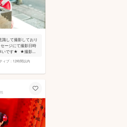
意識して撮影しており
ッセージにて撮影日時
幸いです★ ★撮影に
ティブ：
12時間以内
性