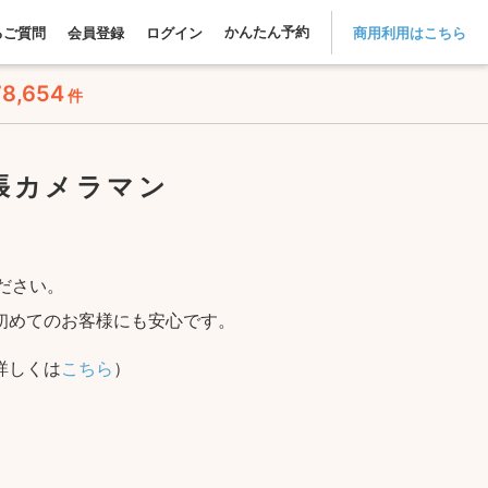
かんたん予約
るご質問
会員登録
ログイン
商用利用はこちら
78,654
件
張カメラマン
ださい。
初めてのお客様にも安心です。
詳しくは
こちら
）