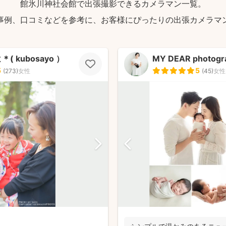
館氷川神社会館で出張撮影できるカメラマン一覧。
事例、口コミなどを参考に、お客様にぴったりの出張カメラマ
( kubosayo ）
MY DEAR photogr
5
5
(
273
)
女性
(
45
)
女性