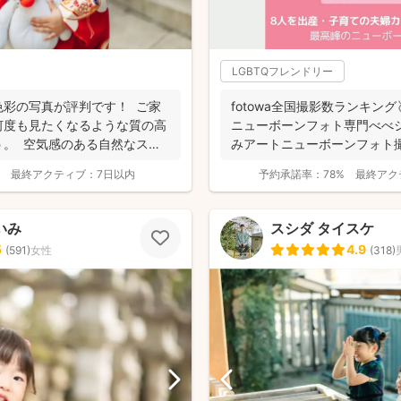
LGBTQフレンドリー
色彩の写真が評判です！ ご家
fotowa全国撮影数ランキング
何度も見たくなるような質の高
ニューボーンフォト専門べべシ
う。 空気感のある自然なスナ
みアートニューボーンフォト
選...
最終アクティブ：
7日以内
予約承諾率：
78%
最終アク
いみ
スシダ タイスケ
5
4.9
(
591
)
女性
(
318
)