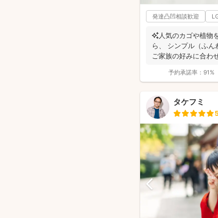
発達凸凹相談歓迎
L
✨人気のカゴや植物
ら、 シンプル（ふん
ご家族の好みに合わ
（生後2か...
予約承諾率：
91%
タケフミ