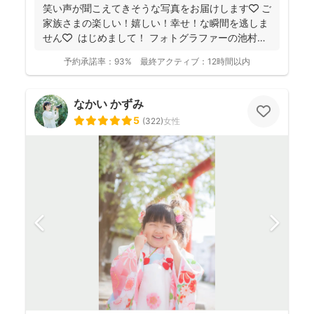
笑い声が聞こえてきそうな写真をお届けします🧡 ご
家族さまの楽しい！嬉しい！幸せ！な瞬間を逃しま
せん🧡 ⁡ はじめまして！ フォトグラファーの池村
和...
予約承諾率：
93%
最終アクティブ：
12時間以内
なかい かずみ
5
(
322
)
女性