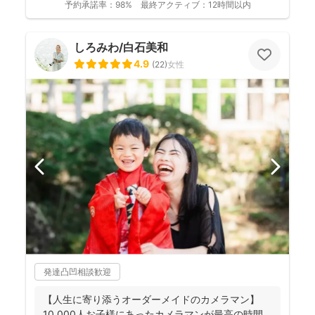
予約承諾率：
98%
最終アクティブ：
12時間以内
しろみわ/白石美和
4.9
(
22
)
女性
発達凸凹相談歓迎
【人生に寄り添うオーダーメイドのカメラマン】
10,000人お子様にあったカメラマンが最高の時間