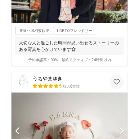
発達凸凹相談歓迎
LGBTQフレンドリー
大切な人と過ごした時間が思い出せるストーリーの
ある写真を心がけています⭐️
予約承諾率：
99%
最終アクティブ：
24時間以内
うちやまゆき
5
(
280
)
女性