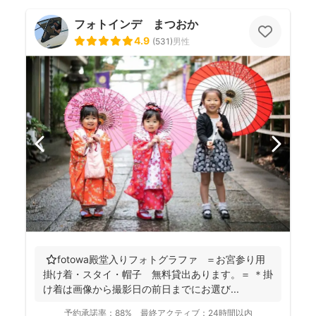
フォトインデ まつおか
4.9
(
531
)
男性
⭐️fotowa殿堂入りフォトグラファ ＝お宮参り用
掛け着・スタイ・帽子 無料貸出あります。＝ ＊掛
け着は画像から撮影日の前日までにお選び...
予約承諾率：
88%
最終アクティブ：
24時間以内