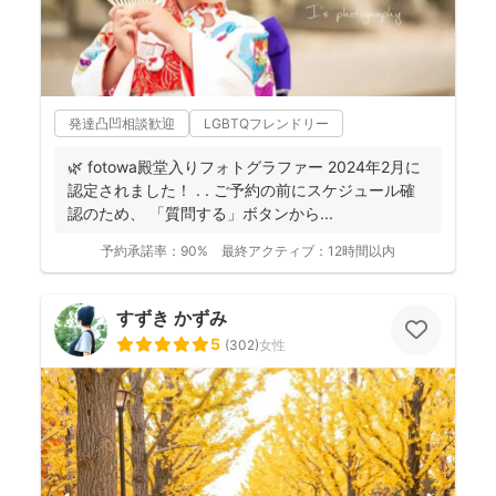
発達凸凹相談歓迎
LGBTQフレンドリー
🌿 fotowa殿堂入りフォトグラファー 2024年2月に
認定されました！ . . ご予約の前にスケジュール確
認のため、 「質問する」ボタンから...
予約承諾率：
90%
最終アクティブ：
12時間以内
すずき かずみ
5
(
302
)
女性