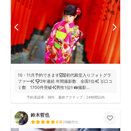
10・11月予約できます🍁🎖初代殿堂入りフォトグラ
ファー✨ 🏆2年連続 年間撮影数 全国1位✨ 🥇口コ
ミ数 1700件突破✨男性1位‼️ 📸撮影...
予約承諾率：
96%
最終アクティブ：
24時間以内
鈴木哲也
4.8
(
198
)
男性