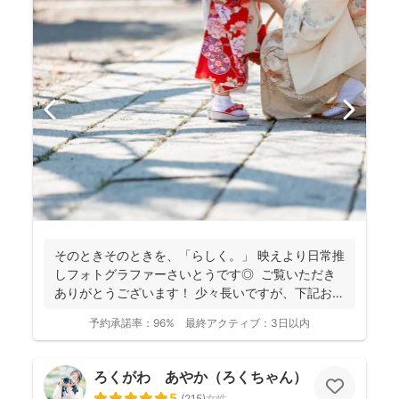
そのときそのときを、「らしく。」 映えより日常推
しフォトグラファーさいとうです◎ ご覧いただき
ありがとうございます！ 少々長いですが、下記お読
み...
予約承諾率：
96%
最終アクティブ：
3日以内
ろくがわ あやか（ろくちゃん）
5
(
215
)
女性