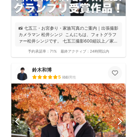
📸 七五三・お宮参り・家族写真のご案内｜出張撮影
カメラマン 松井シンジ こんにちは、フォトグラフ
ァー松井シンジです。 七五三撮影600組以上／家
族...
予約承諾率：
71%
最終アクティブ：
24時間以内
鈴木和博
5
(
68
)
男性