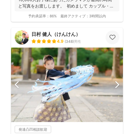
と写真をお渡しします。 初めまして カップル・
フ...
予約承諾率：
86%
最終アクティブ：
3時間以内
日村 健人（けんけん）
4.9
(
348
)
男性
発達凸凹相談歓迎