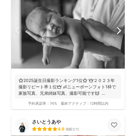
⭐️2025誕生日撮影ランキング1位⭐️ 👑２０２３年
撮影リピート率１位👑 👶ニューボーンフォト1枠で
家族写真、兄弟姉妹写真、撮影可能です🙌 ...
予約承諾率：
74%
最終アクティブ：
12時間以内
さいとうあや
4.9
(
68
)
女性