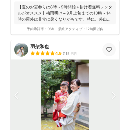
【夏のお宮参りは8時～9時開始＋掛け着無料レンタ
ルがオススメ】梅雨明け～9月上旬までの10時～14
時の屋外は非常に暑くなりがちです。特に、外出に
不慣れな赤...
予約承諾率：
98%
最終アクティブ：
12時間以内
羽柴和也
4.9
(
115
)
男性