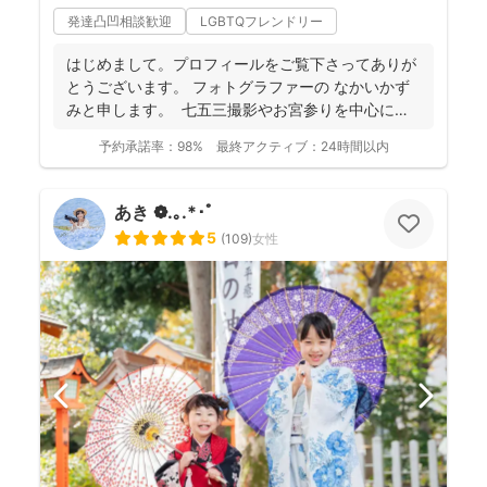
発達凸凹相談歓迎
LGBTQフレンドリー
はじめまして。プロフィールをご覧下さってありが
とうございます。 フォトグラファーの なかいかず
みと申します。 七五三撮影やお宮参りを中心に家
族写真...
予約承諾率：
98%
最終アクティブ：
24時間以内
あき ❁.｡.*･ﾟ
5
(
109
)
女性