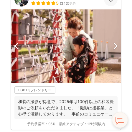
5
(
343
)
男性
LGBTQフレンドリー
和装の撮影が得意で、2025年は100件以上の和装撮
影のご依頼をいただきました。「撮影は接客業」と
心得て活動しております。 事前のコミュニケーシ
ョンにより...
予約承諾率：
95%
最終アクティブ：
12時間以内