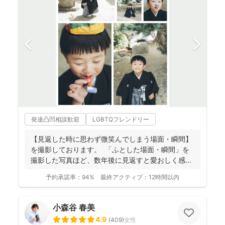
発達凸凹相談歓迎
LGBTQフレンドリー
【見返した時に思わず微笑んでしまう場面・瞬間】
を撮影しております。 ⁡ 「ふとした場面・瞬間」を
撮影した写真ほど、数年後に見返すと愛おしく感じ
ることは...
予約承諾率：
94%
最終アクティブ：
12時間以内
小森谷 春美
4.9
(
409
)
女性