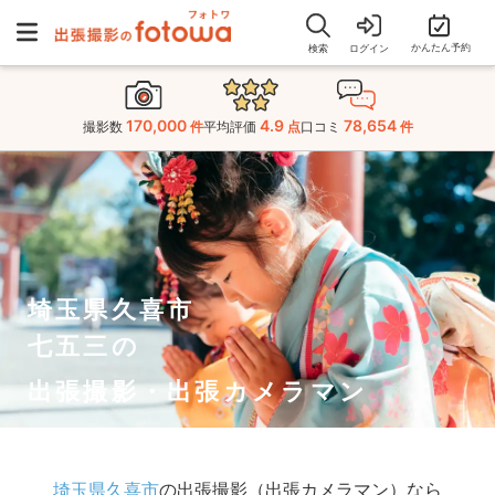
かんたん予約
検索
ログイン
170,000
4.9
78,654
撮影数
件
平均評価
点
口コミ
件
埼玉県久喜市
七五三の
出張撮影・出張カメラマン
埼玉県久喜市
の出張撮影（出張カメラマン）なら