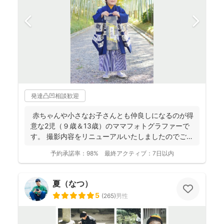
発達凸凹相談歓迎
赤ちゃんや小さなお子さんとも仲良しになるのが得
意な2児（９歳＆13歳）のママフォトグラファーで
す。 撮影内容をリニューアルいたしましたのでご案
内させ...
予約承諾率：
98%
最終アクティブ：
7日以内
夏（なつ）
5
(
265
)
男性