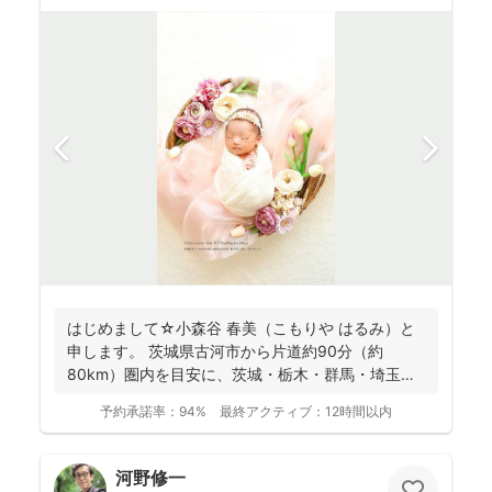
はじめまして☆小森谷 春美（こもりや はるみ）と
申します。 茨城県古河市から片道約90分（約
80km）圏内を目安に、茨城・栃木・群馬・埼玉
（一部）など北...
予約承諾率：
94%
最終アクティブ：
12時間以内
河野修一