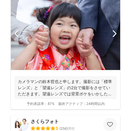
カメラマンの鈴木哲也と申します。撮影には「標準
レンズ」と「望遠レンズ」の2台で撮影をさせてい
ただきます。望遠レンズでは背景ボケをいかしたお
写真を撮影させて...
予約承諾率：
87%
最終アクティブ：
24時間以内
さくらフォト
5
(
256
)
男性