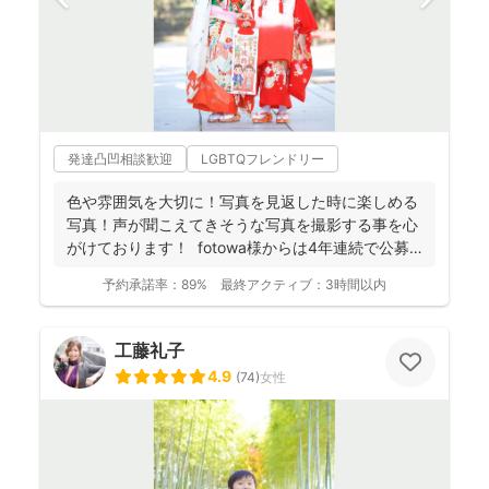
発達凸凹相談歓迎
LGBTQフレンドリー
色や雰囲気を大切に！写真を見返した時に楽しめる
写真！声が聞こえてきそうな写真を撮影する事を心
がけております！ fotowa様からは4年連続で公募
採用...
予約承諾率：
89%
最終アクティブ：
3時間以内
工藤礼子
4.9
(
74
)
女性