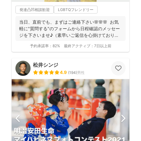
発達凸凹相談歓迎
LGBTQフレンドリー
当日、直前でも、まずはご連絡下さい🌸🌸🌸 お気
軽に"質問する"のフォームから日程確認のメッセー
ジを下さいませ♪（素早いご返信を心掛けておりま
す） ...
予約承諾率：
82%
最終アクティブ：
7日以上前
松井シンジ
4.9
(
194
)
男性