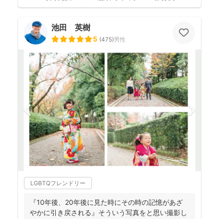
池田 英樹
5
(
475
)
男性
LGBTQフレンドリー
『10年後、20年後に見た時にその時の記憶があざ
やかに引き戻される』そういう写真をと思い撮影し