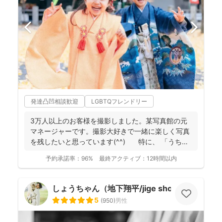
発達凸凹相談歓迎
LGBTQフレンドリー
3万人以上のお客様を撮影しました。某写真館の元
マネージャーです。撮影大好きで一緒に楽しく写真
を残したいと思っています(^^) 特に、 「うち
の...
予約承諾率：
96%
最終アクティブ：
12時間以内
しょうちゃん（地下翔平/jige shohe）
5
(
950
)
男性