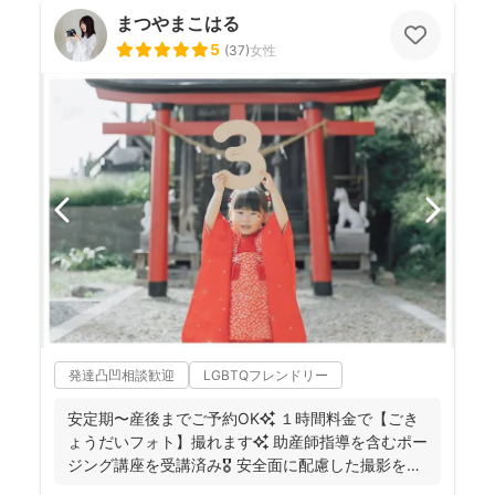
まつやまこはる
5
(
37
)
女性
発達凸凹相談歓迎
LGBTQフレンドリー
安定期〜産後までご予約OK✨ １時間料金で【ごき
ょうだいフォト】撮れます✨ 助産師指導を含むポー
ジング講座を受講済み🎖️ 安全面に配慮した撮影を行
っ...