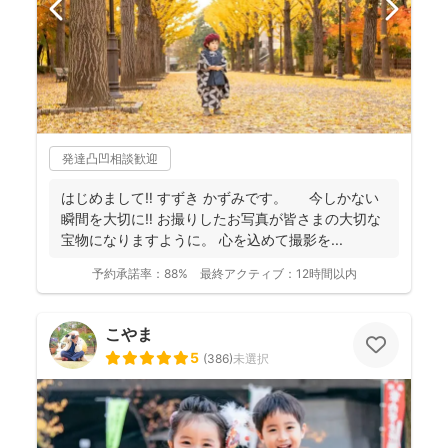
発達凸凹相談歓迎
はじめまして‼︎ すずき かずみです。 今しかない
瞬間を大切に‼︎ お撮りしたお写真が皆さまの大切な
宝物になりますように。 心を込めて撮影を...
予約承諾率：
88%
最終アクティブ：
12時間以内
こやま
5
(
386
)
未選択