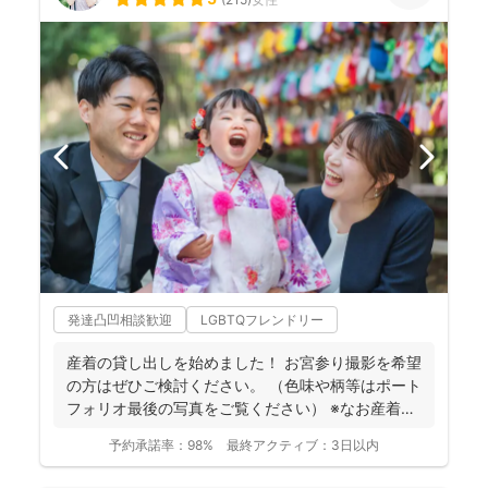
発達凸凹相談歓迎
LGBTQフレンドリー
産着の貸し出しを始めました！ お宮参り撮影を希望
の方はぜひご検討ください。 （色味や柄等はポート
フォリオ最後の写真をご覧ください） ※なお産着は
撮影...
予約承諾率：
98%
最終アクティブ：
3日以内