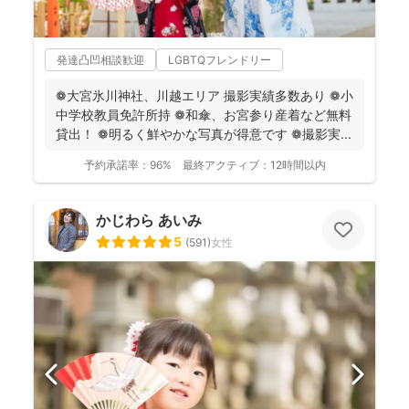
発達凸凹相談歓迎
LGBTQフレンドリー
❁大宮氷川神社、川越エリア 撮影実績多数あり ❁小
中学校教員免許所持 ❁和傘、お宮参り産着など無料
貸出！ ❁明るく鮮やかな写真が得意です ❁撮影実...
予約承諾率：
96%
最終アクティブ：
12時間以内
かじわら あいみ
5
(
591
)
女性