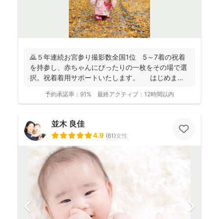
🙇５年連続お宮参り撮影数全国1位 5～7着の祝着
を持参し、赤ちゃんにぴったりの一枚をその場で選
択。祝着着用サポートいたします。 はじめまし
て。フォ...
予約承諾率：
91%
最終アクティブ：
12時間以内
並木 良佳
4.9
(
61
)
女性