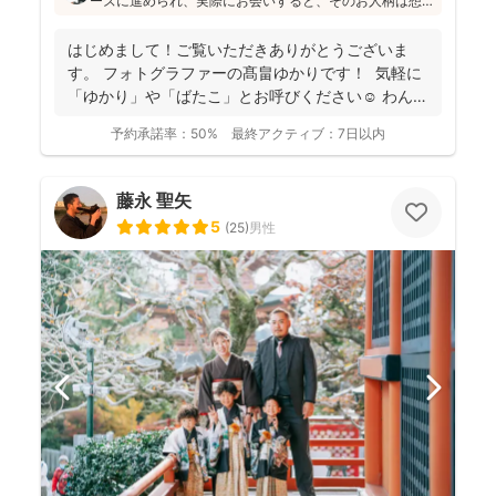
ーズに進められ、実際にお会いすると、そのお人柄は想
像通り！というお声もたくさんとのこと(^^)ニューボーン
フォトの研修をしっかり受講され、ウェディング業界経
はじめまして！ご覧いただきありがとうございま
験もあり、赤ちゃんから大人まで安心してお写りいただ
す。 フォトグラファーの髙畠ゆかりです！ 気軽に
けます♪
「ゆかり」や「ばたこ」とお呼びください☺︎ わんぱ
く...
予約承諾率：
50%
最終アクティブ：
7日以内
藤永 聖矢
5
(
25
)
男性