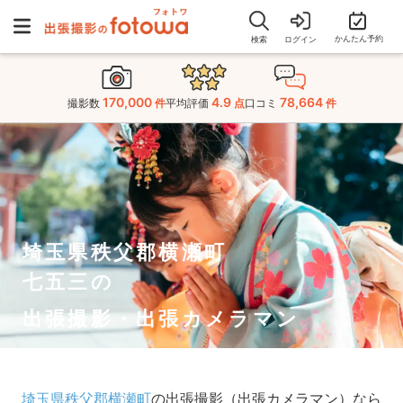
かんたん予約
検索
ログイン
170,000
4.9
78,664
撮影数
件
平均評価
点
口コミ
件
埼玉県秩父郡横瀬町
七五三の
出張撮影・出張カメラマン
埼玉県秩父郡横瀬町
の出張撮影（出張カメラマン）なら