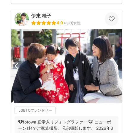
伊東 桂子
4.9
(
833
)
女性
LGBTQフレンドリー
🏆fotowa 殿堂入りフォトグラファー 🏆 ニューボ
ーン1枠でご家族撮影、兄弟撮影します。 2026年3