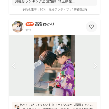
月撮影ランキング全国2位‼️ 埼玉県在...
予約承諾率：
90%
最終アクティブ：
12時間以内
髙畠ゆかり
new
女性
気さくで話しやすいと好評！申し込みから撮影までスム