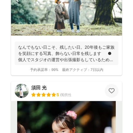
なんでもない日こそ、残したい日。20年後もご家族
を笑顔にする写真、飾らない日常を残します ●
個人でスタジオの運営や出張撮影もしているため、
全体的に...
予約承諾率：
99%
最終アクティブ：
7日以内
須田 光
5
(
1
)
男性