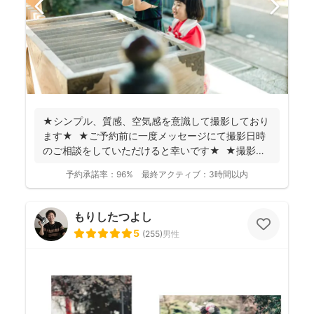
★シンプル、質感、空気感を意識して撮影しており
ます★ ★ご予約前に一度メッセージにて撮影日時
のご相談をしていただけると幸いです★ ★撮影に
つい...
予約承諾率：
96%
最終アクティブ：
3時間以内
もりしたつよし
5
(
255
)
男性