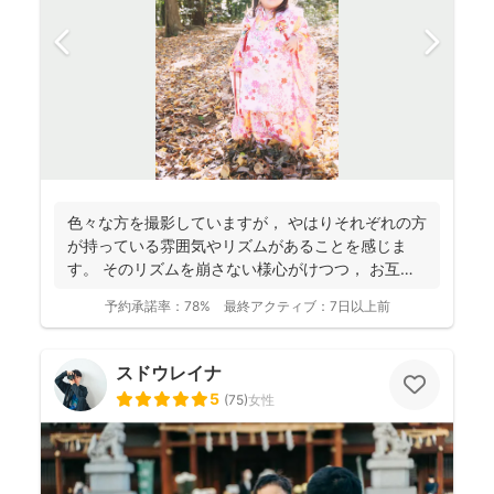
色々な方を撮影していますが， やはりそれぞれの方
が持っている雰囲気やリズムがあることを感じま
す。 そのリズムを崩さない様心がけつつ， お互い
に楽しみ...
予約承諾率：
78%
最終アクティブ：
7日以上前
スドウレイナ
5
(
75
)
女性