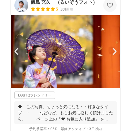
飯島 充久 （るいぞうフォト）
5
(
83
)
男性
LGBTQフレンドリー
◆ この写真、ちょっと気になる・・好きなタイ
プ・・ などなど、もしお気に召して頂けました
ら、 ページ上の「❤ お気に入り追加」 を
...
予約承諾率：
95%
最終アクティブ：
3日以内