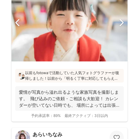
以前もfotowaで活動していた人気フォトグラファーが復
帰しました！以前から「明るく丁寧に対応してもらえ
た」「納品が早い」「赤ちゃんへの対応が優しく安心」
と好評です♪特にニューボーンフォトは様々な研修を受講
愛情が写真から溢れ出るような家族写真を撮影しま
し、クオリティ高いお写真をお届けされています(^^)
す。 飛び込みのご依頼・ご相談も大歓迎！ カレン
ダーが空いてない日時でも、 場所によっては出張で
き...
予約承諾率：
89%
最終アクティブ：
3日以内
あらいちなみ