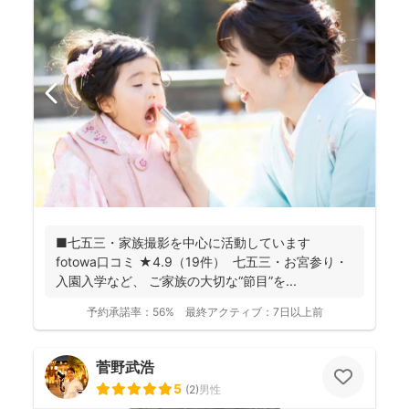
■七五三・家族撮影を中心に活動しています
fotowa口コミ ★4.9（19件） 七五三・お宮参り・
入園入学など、 ご家族の大切な“節目”を...
予約承諾率：
56%
最終アクティブ：
7日以上前
菅野武浩
5
(
2
)
男性