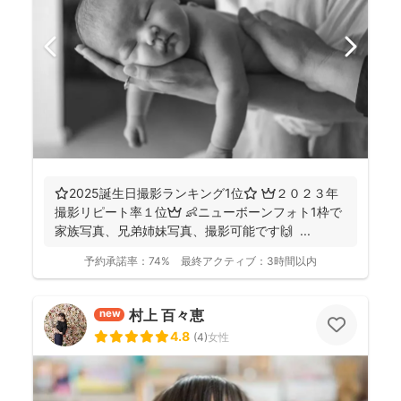
⭐️2025誕生日撮影ランキング1位⭐️ 👑２０２３年
撮影リピート率１位👑 👶ニューボーンフォト1枠で
家族写真、兄弟姉妹写真、撮影可能です🙌 ...
予約承諾率：
74%
最終アクティブ：
3時間以内
村上 百々恵
new
4.8
(
4
)
女性