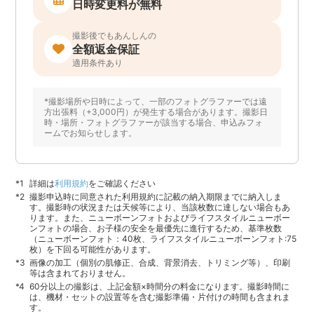
日時変更料が無料
撮影後でもあんしんの
全額返金保証
適用条件あり
*撮影場所や日時によって、一部のフォトグラファーでは遠
方出張料（+3,000円）が発生する場合があります。撮影日
時・場所・フォトグラファーが該当する場合、申込みフォ
ームでお知らせします。
詳細は
利用規約
をご確認ください
撮影申込時に同意された利用規約に記載の納入期限までに納入しま
す。撮影時の状況または天候等により、当該枚数に達しない場合もあ
ります。また、ニューボーンフォトおよびライフスタイルニューボー
ンフォトの場合、お子様の安全を最優先に進行するため、基準枚数
（ニューボーンフォト：40枚、ライフスタイルニューボーンフォト:75
枚）を下回る可能性があります。
画像の加工（個別の肌修正、合成、背景消去、トリミング等）、印刷
等は含まれておりません。
60分以上の撮影は、上記金額×時間分の料金になります。撮影時間に
は、機材・セットの設置等を含む撮影準備・片付けの時間も含まれま
す。