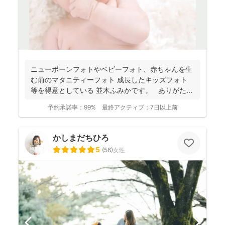
ニューボーンフォトやベビーフォト、赤ちゃんを生
む前のマタニティーフォト 成長したキッズフォト
等を得意としている 並木ふみかです。 ありがた...
予約承諾率：
99%
最終アクティブ：
7日以上前
かしまだちひろ
5
(
56
)
女性