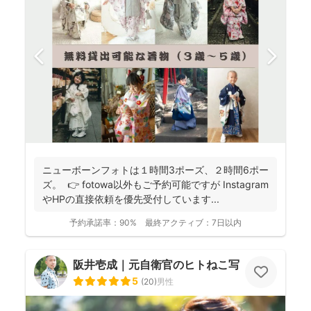
ニューボーンフォトは１時間3ポーズ、２時間6ポー
ズ。 👉 fotowa以外もご予約可能ですが Instagram
やHPの直接依頼を優先受付しています...
予約承諾率：
90%
最終アクティブ：
7日以内
阪井壱成｜元自衛官のヒトねこ写真家
5
(
20
)
男性