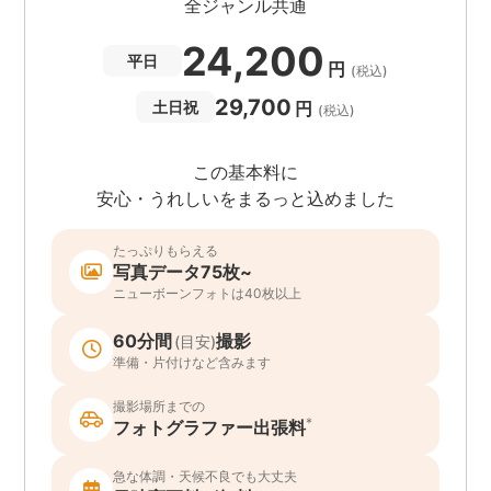
全ジャンル共通
24,200
平日
円
(税込)
29,700
円
土日祝
(税込)
この基本料に
安心・うれしいをまるっと込めました
たっぷりもらえる
写真データ75枚~
ニューボーンフォトは40枚以上
60分間
撮影
(目安)
準備・片付けなど含みます
撮影場所までの
*
フォトグラファー出張料
急な体調・天候不良でも大丈夫