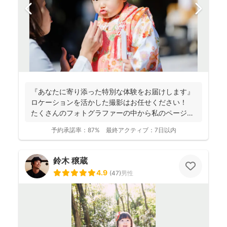
『あなたに寄り添った特別な体験をお届けします』
ロケーションを活かした撮影はお任せください！
たくさんのフォトグラファーの中から私のページに
アクセ...
予約承諾率：
87%
最終アクティブ：
7日以内
鈴木 穣蔵
4.9
(
47
)
男性