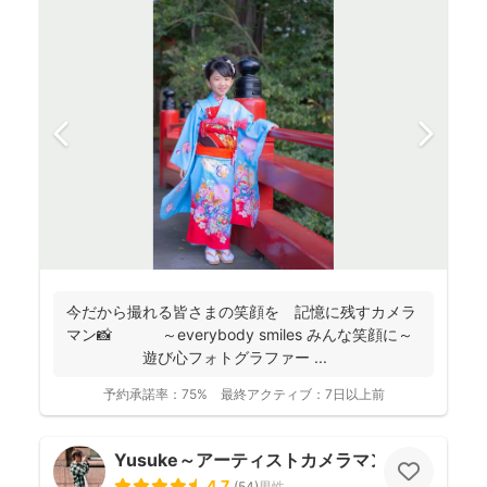
今だから撮れる皆さまの笑顔を 記憶に残すカメラ
マン📸 ～everybody smiles みんな笑顔に～
遊び心フォトグラファー ...
予約承諾率：
75%
最終アクティブ：
7日以上前
Yusuke～アーティストカメラマン
4.7
(
54
)
男性