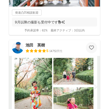
発達凸凹相談歓迎
9月以降の撮影も受付中です✌️✨
予約承諾率：
62%
最終アクティブ：
3日以内
池田 英樹
5
(
475
)
男性