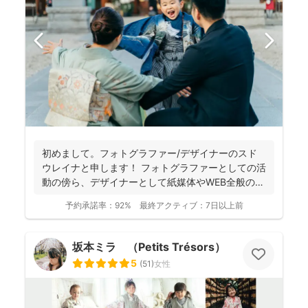
初めまして。フォトグラファー/デザイナーのスド
ウレイナと申します！ フォトグラファーとしての活
動の傍ら、デザイナーとして紙媒体やWEB全般のデ
ザイン制作...
予約承諾率：
92%
最終アクティブ：
7日以上前
坂本ミラ （Petits Trésors）
5
(
51
)
女性