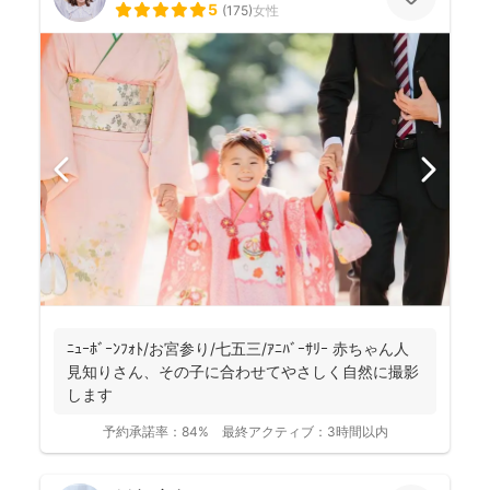
5
(
175
)
女性
ﾆｭｰﾎﾞｰﾝﾌｫﾄ/お宮参り/七五三/ｱﾆﾊﾞｰｻﾘｰ 赤ちゃん人
見知りさん、その子に合わせてやさしく自然に撮影
します
予約承諾率：
84%
最終アクティブ：
3時間以内