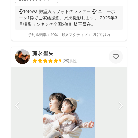
🏆fotowa 殿堂入りフォトグラファー 🏆 ニューボ
ーン1枠でご家族撮影、兄弟撮影します。 2026年3
月撮影ランキング全国2位‼️ 埼玉県在...
予約承諾率：
90%
最終アクティブ：
12時間以内
藤永 聖矢
5
(
25
)
男性