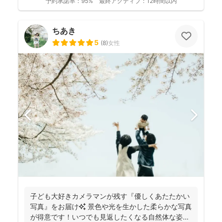
予約承諾率：
95%
最終アクティブ：
12時間以内
ちあき
5
(
8
)
女性
子ども大好きカメラマンが残す『優しくあたたかい
写真』をお届け✨ 景色や光を生かした柔らかな写真
が得意です！いつでも見返したくなる自然体な姿を