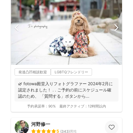
発達凸凹相談歓迎
LGBTQフレンドリー
🌿 fotowa殿堂入りフォトグラファー 2024年2月に
認定されました！ . . ご予約の前にスケジュール確
認のため、 「質問する」ボタンから...
予約承諾率：
90%
最終アクティブ：
12時間以内
河野修一
5
(
343
)
男性