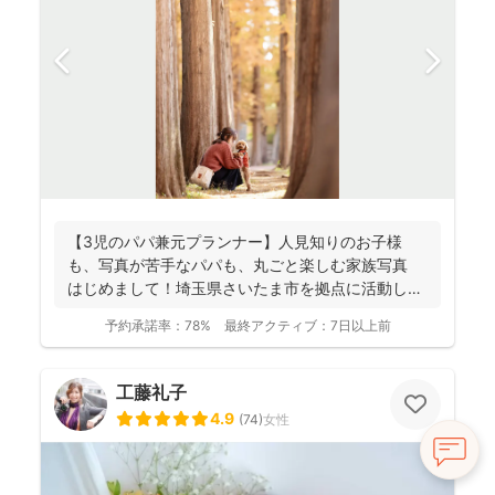
【3児のパパ兼元プランナー】人見知りのお子様
も、写真が苦手なパパも、丸ごと楽しむ家族写真
はじめまして！埼玉県さいたま市を拠点に活動して
おります、フ...
予約承諾率：
78%
最終アクティブ：
7日以上前
工藤礼子
4.9
(
74
)
女性