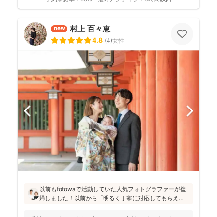
村上 百々恵
new
4.8
(
4
)
女性
以前もfotowaで活動していた人気フォトグラファーが復
帰しました！以前から「明るく丁寧に対応してもらえ
た」「納品が早い」「赤ちゃんへの対応が優しく安心」
と好評です♪特にニューボーンフォトは様々な研修を受講