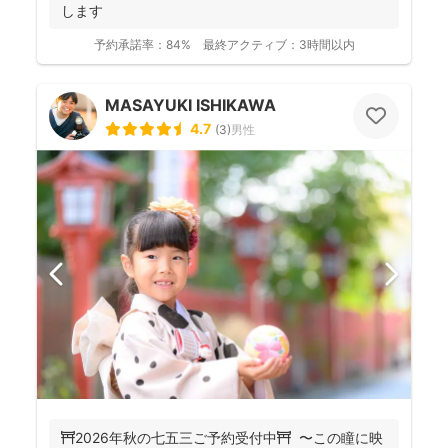
します
予約承諾率：
84%
最終アクティブ：
3時間以内
MASAYUKI ISHIKAWA
4.7
(
3
)
男性
⛩️2026年秋の七五三ご予約受付中⛩️ 〜この瞳に映