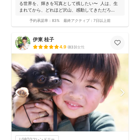
る世界を、輝きを写真として残したい〜 人は、生
まれてから、どれほど沢山、感動してきただろ...
予約承諾率：
83%
最終アクティブ：
7日以上前
伊東 桂子
4.9
(
833
)
女性
LGBTQフレンドリー