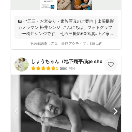
📸 七五三・お宮参り・家族写真のご案内｜出張撮影
カメラマン 松井シンジ こんにちは、フォトグラフ
ァー松井シンジです。 七五三撮影600組以上／家
族...
予約承諾率：
71%
最終アクティブ：
3日以内
しょうちゃん（地下翔平/jige shohe）
5
(
950
)
男性