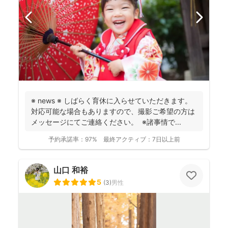
※ news ※ しばらく育休に入らせていただきます。
対応可能な場合もありますので、撮影ご希望の方は
メッセージにてご連絡ください。 ※諸事情で...
予約承諾率：
97%
最終アクティブ：
7日以上前
山口 和裕
5
(
3
)
男性