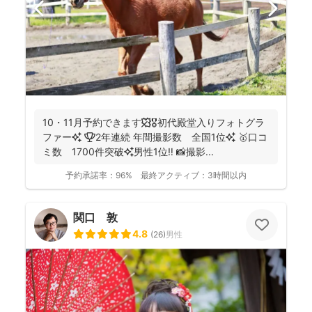
10・11月予約できます🍁🎖初代殿堂入りフォトグラ
ファー✨ 🏆2年連続 年間撮影数 全国1位✨ 🥇口コ
ミ数 1700件突破✨男性1位‼️ 📸撮影...
予約承諾率：
96%
最終アクティブ：
3時間以内
関口 敦
4.8
(
26
)
男性