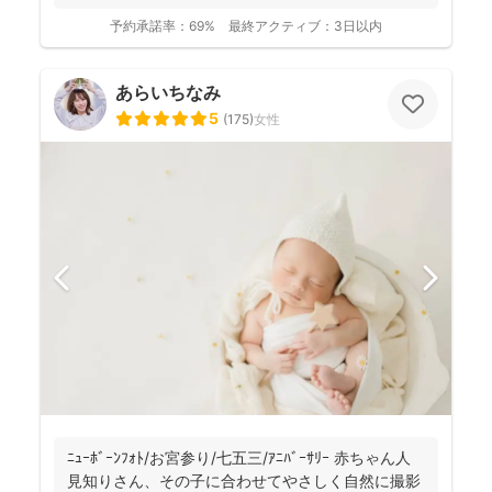
残しておりま...
予約承諾率：
69%
最終アクティブ：
3日以内
あらいちなみ
5
(
175
)
女性
ﾆｭｰﾎﾞｰﾝﾌｫﾄ/お宮参り/七五三/ｱﾆﾊﾞｰｻﾘｰ 赤ちゃん人
見知りさん、その子に合わせてやさしく自然に撮影