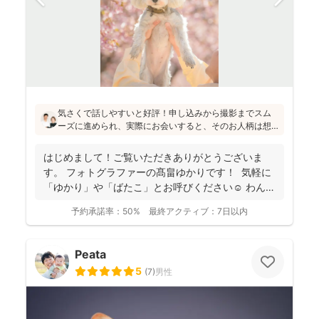
気さくで話しやすいと好評！申し込みから撮影までスム
ーズに進められ、実際にお会いすると、そのお人柄は想
像通り！というお声もたくさんとのこと(^^)ニューボーン
フォトの研修をしっかり受講され、ウェディング業界経
はじめまして！ご覧いただきありがとうございま
験もあり、赤ちゃんから大人まで安心してお写りいただ
す。 フォトグラファーの髙畠ゆかりです！ 気軽に
けます♪
「ゆかり」や「ばたこ」とお呼びください☺︎ わんぱ
く...
予約承諾率：
50%
最終アクティブ：
7日以内
Peata
5
(
7
)
男性