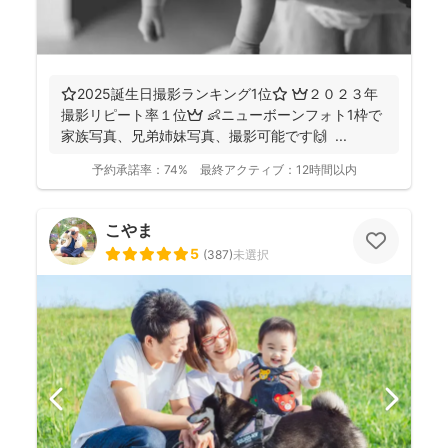
⭐️2025誕生日撮影ランキング1位⭐️ 👑２０２３年
撮影リピート率１位👑 👶ニューボーンフォト1枠で
家族写真、兄弟姉妹写真、撮影可能です🙌 ...
予約承諾率：
74%
最終アクティブ：
12時間以内
こやま
5
(
387
)
未選択