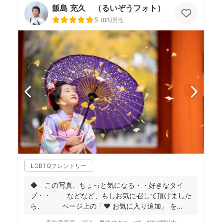
飯島 充久 （るいぞうフォト）
5
(
83
)
男性
LGBTQフレンドリー
◆ この写真、ちょっと気になる・・好きなタイ
プ・・ などなど、もしお気に召して頂けました
ら、 ページ上の「❤ お気に入り追加」 を
...