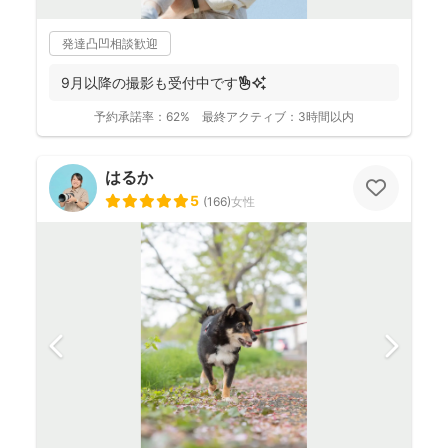
発達凸凹相談歓迎
9月以降の撮影も受付中です✌️✨
予約承諾率：
62%
最終アクティブ：
3時間以内
はるか
5
(
166
)
女性