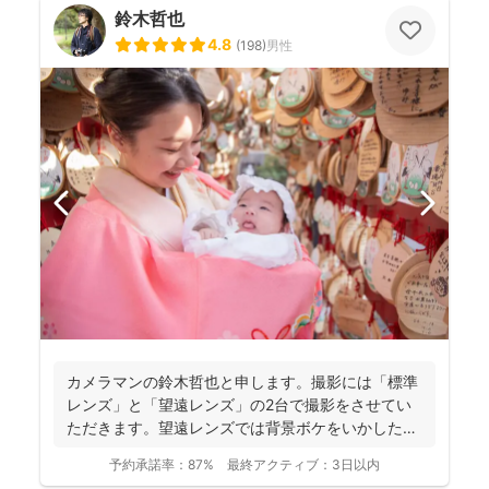
鈴木哲也
4.8
(
198
)
男性
カメラマンの鈴木哲也と申します。撮影には「標準
レンズ」と「望遠レンズ」の2台で撮影をさせてい
ただきます。望遠レンズでは背景ボケをいかしたお
写真を撮影させて...
予約承諾率：
87%
最終アクティブ：
3日以内