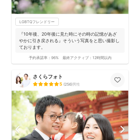
LGBTQフレンドリー
『10年後、20年後に見た時にその時の記憶があざ
やかに引き戻される』そういう写真をと思い撮影し
ております。
予約承諾率：
96%
最終アクティブ：
12時間以内
さくらフォト
5
(
256
)
男性