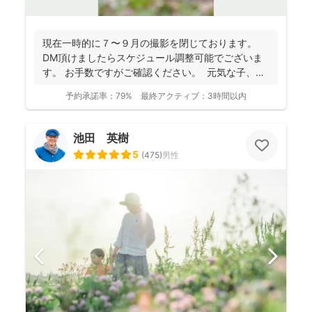
現在一時的に７〜９月の撮影を閉じております。
DM頂けましたらスケジュール調整可能でございま
す。 お手数ですがご確認ください。 元気な子、人
見知...
予約承諾率：
79%
最終アクティブ：
3時間以内
池田 英樹
5
(
475
)
男性