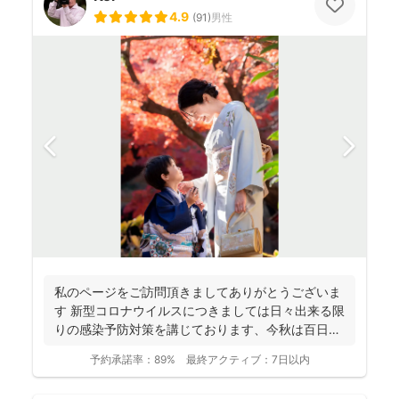
4.9
(
91
)
男性
私のページをご訪問頂きましてありがとうございま
す 新型コロナウイルスにつきましては日々出来る限
りの感染予防対策を講じております、今秋は百日咳
やインフルエ...
予約承諾率：
89%
最終アクティブ：
7日以内