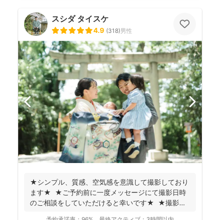
スシダ タイスケ
4.9
(
318
)
男性
★シンプル、質感、空気感を意識して撮影しており
ます★ ★ご予約前に一度メッセージにて撮影日時
のご相談をしていただけると幸いです★ ★撮影に
つい...
予約承諾率：
96%
最終アクティブ：
3時間以内