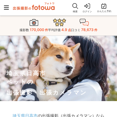
かんたん予約
検索
ログイン
170,000
4.9
78,673
撮影数
件
平均評価
点
口コミ
件
埼玉県日高市
ペットの
出張撮影・出張カメラマン
埼玉県日高市
の出張撮影（出張カメラマン）なら