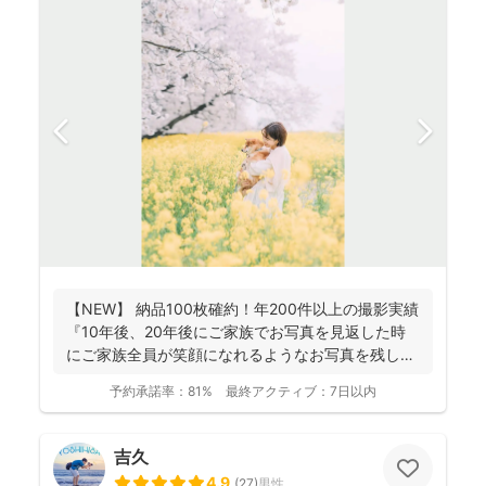
【NEW】 納品100枚確約！年200件以上の撮影実績
『10年後、20年後にご家族でお写真を見返した時
にご家族全員が笑顔になれるようなお写真を残し
ま...
予約承諾率：
81%
最終アクティブ：
7日以内
吉久
4.9
(
27
)
男性