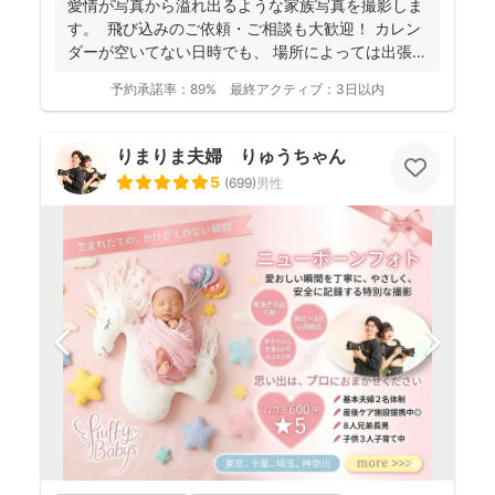
愛情が写真から溢れ出るような家族写真を撮影しま
し、クオリティ高いお写真をお届けされています(^^)
す。 飛び込みのご依頼・ご相談も大歓迎！ カレン
ダーが空いてない日時でも、 場所によっては出張で
き...
予約承諾率：
89%
最終アクティブ：
3日以内
りまりま夫婦 りゅうちゃん
5
(
699
)
男性