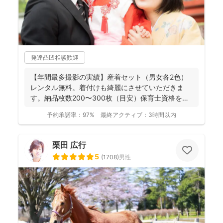
発達凸凹相談歓迎
【年間最多撮影の実績】産着セット（男女各2色）
レンタル無料。着付けも綺麗にさせていただきま
す。納品枚数200〜300枚（目安）保育士資格を持
つ妻の監修の下...
予約承諾率：
97%
最終アクティブ：
3時間以内
栗田 広行
5
(
1708
)
男性