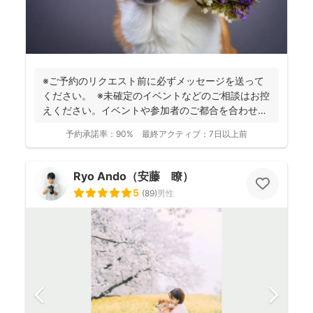
※ご予約のリクエスト前に必ずメッセージを送って
ください。 ※未確定のイベントなどのご相談はお控
えください。イベントや参加者のご都合を合わせた
上でご相...
予約承諾率：
90%
最終アクティブ：
7日以上前
Ryo Ando（安藤 瞭）
5
(
89
)
男性