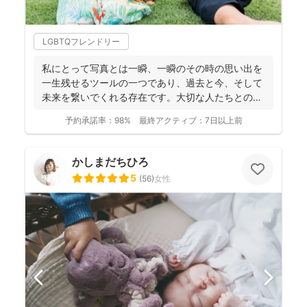
LGBTQフレンドリー
私にとって写真とは一瞬、一瞬のその時の思い出を
一生残せるツールの一つであり、過去と今、そして
未来を繋いでくれる存在です。大切な人たちとの写
真を残して、今あ...
予約承諾率：
98%
最終アクティブ：
7日以上前
かしまだちひろ
5
(
56
)
女性