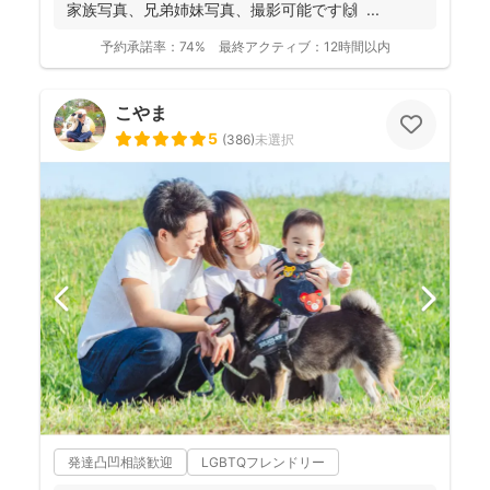
家族写真、兄弟姉妹写真、撮影可能です🙌 ...
予約承諾率：
74%
最終アクティブ：
12時間以内
こやま
5
(
386
)
未選択
発達凸凹相談歓迎
LGBTQフレンドリー