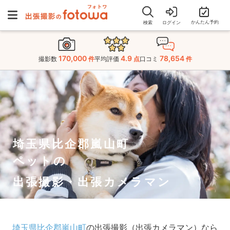
かんたん予約
検索
ログイン
170,000
4.9
78,654
撮影数
件
平均評価
点
口コミ
件
埼玉県比企郡嵐山町
ペットの
出張撮影・出張カメラマン
埼玉県比企郡嵐山町
の出張撮影（出張カメラマン）なら