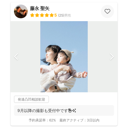
藤永 聖矢
5
(
25
)
男性
発達凸凹相談歓迎
9月以降の撮影も受付中です✌️✨
予約承諾率：
62%
最終アクティブ：
3日以内