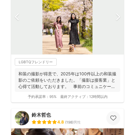
LGBTQフレンドリー
和装の撮影が得意で、2025年は100件以上の和装撮
影のご依頼をいただきました。「撮影は接客業」と
心得て活動しております。 事前のコミュニケーシ
ョンにより...
予約承諾率：
95%
最終アクティブ：
12時間以内
鈴木哲也
4.8
(
198
)
男性