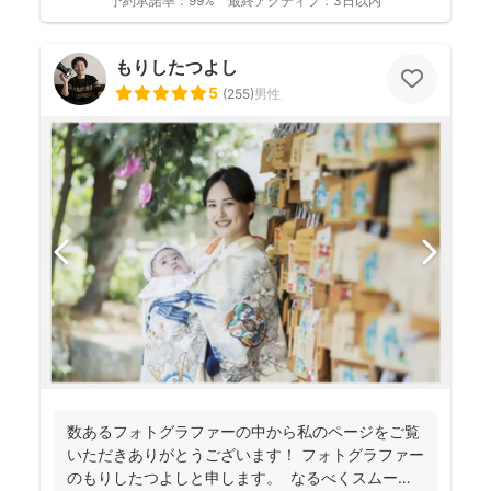
予約承諾率：
99%
最終アクティブ：
3日以内
もりしたつよし
5
(
255
)
男性
数あるフォトグラファーの中から私のページをご覧
いただきありがとうございます！ フォトグラファー
のもりしたつよしと申します。 なるべくスムーズ