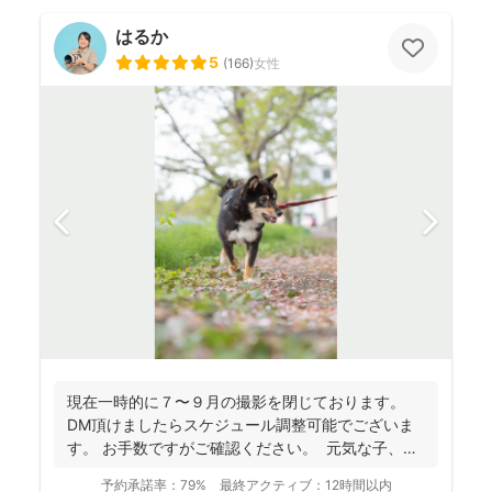
はるか
5
(
166
)
女性
現在一時的に７〜９月の撮影を閉じております。
DM頂けましたらスケジュール調整可能でございま
す。 お手数ですがご確認ください。 元気な子、人
見知...
予約承諾率：
79%
最終アクティブ：
12時間以内