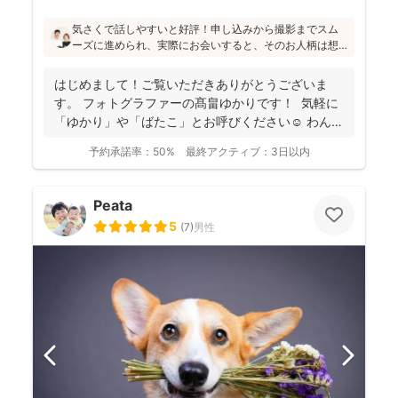
気さくで話しやすいと好評！申し込みから撮影までスム
ーズに進められ、実際にお会いすると、そのお人柄は想
像通り！というお声もたくさんとのこと(^^)ニューボーン
フォトの研修をしっかり受講され、ウェディング業界経
はじめまして！ご覧いただきありがとうございま
験もあり、赤ちゃんから大人まで安心してお写りいただ
す。 フォトグラファーの髙畠ゆかりです！ 気軽に
けます♪
「ゆかり」や「ばたこ」とお呼びください☺︎ わんぱ
く...
予約承諾率：
50%
最終アクティブ：
3日以内
Peata
5
(
7
)
男性