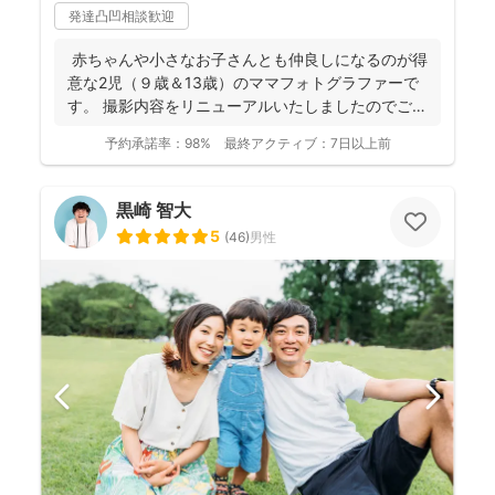
発達凸凹相談歓迎
赤ちゃんや小さなお子さんとも仲良しになるのが得
意な2児（９歳＆13歳）のママフォトグラファーで
す。 撮影内容をリニューアルいたしましたのでご案
内させ...
予約承諾率：
98%
最終アクティブ：
7日以上前
黒崎 智大
5
(
46
)
男性