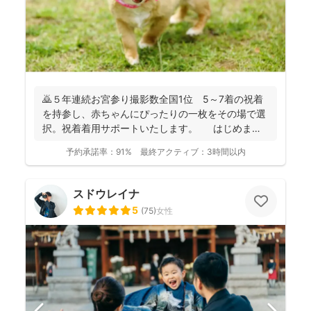
🙇５年連続お宮参り撮影数全国1位 5～7着の祝着
を持参し、赤ちゃんにぴったりの一枚をその場で選
択。祝着着用サポートいたします。 はじめまし
て。フォ...
予約承諾率：
91%
最終アクティブ：
3時間以内
スドウレイナ
5
(
75
)
女性