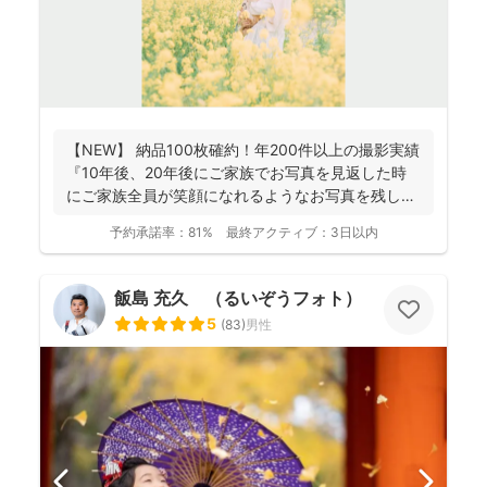
【NEW】 納品100枚確約！年200件以上の撮影実績
『10年後、20年後にご家族でお写真を見返した時
にご家族全員が笑顔になれるようなお写真を残し
ま...
予約承諾率：
81%
最終アクティブ：
3日以内
飯島 充久 （るいぞうフォト）
5
(
83
)
男性