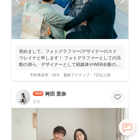
初めまして。フォトグラファー/デザイナーのスド
ウレイナと申します！ フォトグラファーとしての活
動の傍ら、デザイナーとして紙媒体やWEB全般のデ
ザイン制作...
予約承諾率：
92%
最終アクティブ：
7日以上前
袴田 里奈
new
女性