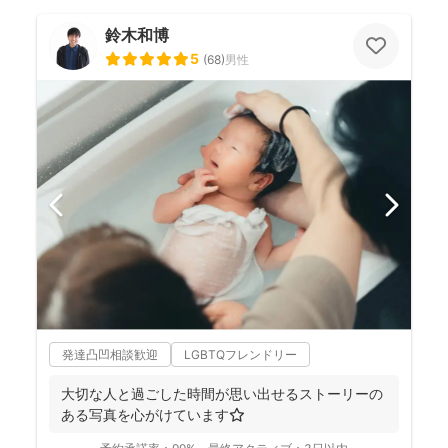
鈴木和博
5
(
68
)
男性
発達凸凹相談歓迎
LGBTQフレンドリー
大切な人と過ごした時間が思い出せるストーリーの
ある写真を心がけています⭐️