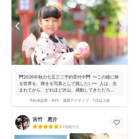
⛩️2026年秋の七五三ご予約受付中⛩️ 〜この瞳に映
る世界を、輝きを写真として残したい〜 人は、生
まれてから、どれほど沢山、感動してきただろ...
予約承諾率：
83%
最終アクティブ：
7日以上前
吉竹 恵介
5
(
106
)
男性