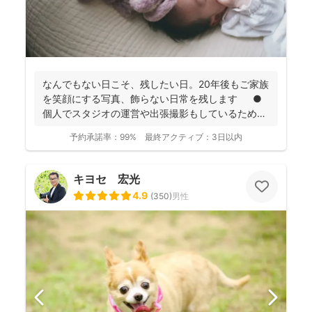
なんでもない日こそ、残したい日。20年後もご家族
を笑顔にする写真、飾らない日常を残します ●
個人でスタジオの運営や出張撮影もしているため、
全体的に...
予約承諾率：
99%
最終アクティブ：
3日以内
キヨセ 宏光
4.9
(
350
)
男性