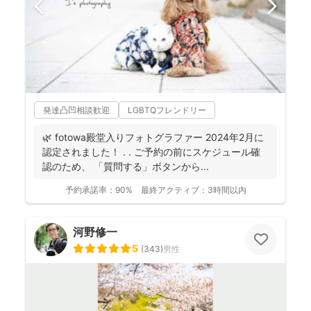
発達凸凹相談歓迎
LGBTQフレンドリー
🌿 fotowa殿堂入りフォトグラファー 2024年2月に
認定されました！ . . ご予約の前にスケジュール確
認のため、 「質問する」ボタンから...
予約承諾率：
90%
最終アクティブ：
3時間以内
河野修一
5
(
343
)
男性