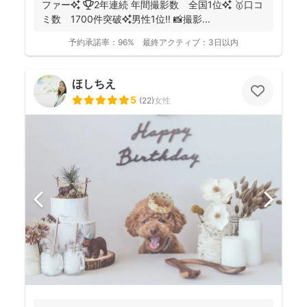
ファー✨ 🏆2年連続 年間撮影数 全国1位✨ 🥇口コ
ミ数 1700件突破✨男性1位‼️ 📸撮影...
予約承諾率：
96%
最終アクティブ：
3日以内
ほしちえ
5
(
22
)
女性