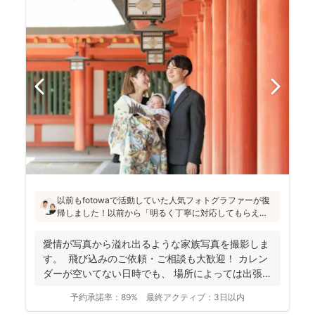
以前もfotowaで活動していた人気フォトグラファーが復
帰しました！以前から「明るく丁寧に対応してもらえ
た」「納品が早い」「赤ちゃんへの対応が優しく安心」
と好評です♪特にニューボーンフォトは様々な研修を受講
愛情が写真から溢れ出るような家族写真を撮影しま
し、クオリティ高いお写真をお届けされています(^^)
す。 飛び込みのご依頼・ご相談も大歓迎！ カレン
ダーが空いてない日時でも、 場所によっては出張で
き...
予約承諾率：
89%
最終アクティブ：
3日以内