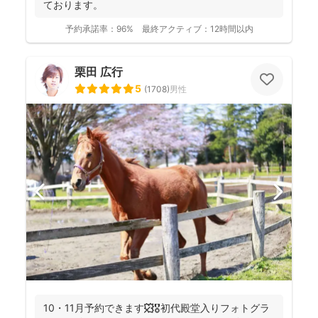
ております。
予約承諾率：
96%
最終アクティブ：
12時間以内
栗田 広行
5
(
1708
)
男性
10・11月予約できます🍁🎖初代殿堂入りフォトグラ