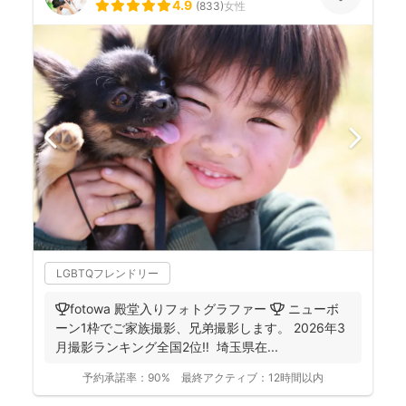
4.9
(
833
)
女性
LGBTQフレンドリー
🏆fotowa 殿堂入りフォトグラファー 🏆 ニューボ
ーン1枠でご家族撮影、兄弟撮影します。 2026年3
月撮影ランキング全国2位‼️ 埼玉県在...
予約承諾率：
90%
最終アクティブ：
12時間以内