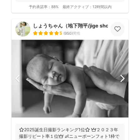
に撮影...
予約承諾率：
88%
最終アクティブ：
12時間以内
しょうちゃん（地下翔平/jige shohe）
5
(
950
)
男性
⭐️2025誕生日撮影ランキング1位⭐️ 👑２０２３年
撮影リピート率１位👑 👶ニューボーンフォト1枠で