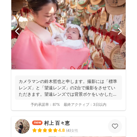
カメラマンの鈴木哲也と申します。撮影には「標準
レンズ」と「望遠レンズ」の2台で撮影をさせてい
ただきます。望遠レンズでは背景ボケをいかしたお
写真を撮影させて...
予約承諾率：
87%
最終アクティブ：
3日以内
村上 百々恵
new
4.8
(
4
)
女性