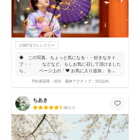
LGBTQフレンドリー
◆ この写真、ちょっと気になる・・好きなタイ
プ・・ などなど、もしお気に召して頂けました
ら、 ページ上の「❤ お気に入り追加」 を
...
予約承諾率：
95%
最終アクティブ：
3日以内
ちあき
5
(
8
)
女性