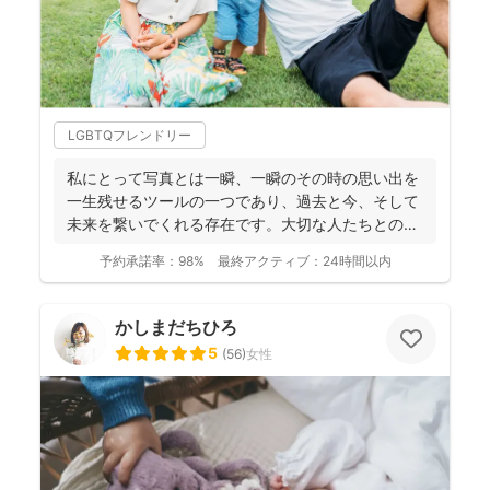
LGBTQフレンドリー
私にとって写真とは一瞬、一瞬のその時の思い出を
一生残せるツールの一つであり、過去と今、そして
未来を繋いでくれる存在です。大切な人たちとの写
真を残して、今あ...
予約承諾率：
98%
最終アクティブ：
24時間以内
かしまだちひろ
5
(
56
)
女性