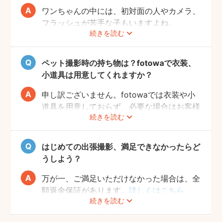
ワンちゃんの中には、初対面の人やカメラ、
フラッシュが苦手な子もいますよね。
続きを読む
fotowaの出張撮影は、ペット撮影の実績が
あるプロフォトグラファーが担当いたしま
す。
ペット撮影時の持ち物は？fotowaで衣装、
当日に素敵な写真を撮るため、サイト内のメ
小道具は用意してくれますか？
ッセージ機能を使った事前相談をおすすめい
たします。ワンちゃんの苦手なこと、お願い
申し訳ございません。fotowaでは衣装や小
したい事、撮ってほしい写真のイメージなど
道具を用意しておらず、必要な場合はお客様
続きを読む
をフォトグラファーへお送りください。
自身にご準備をお願いしております。
飼い主さんとコミュニケーションをとりなが
当日の持ち物としては、ペットが大好きなお
ら、時間内で最大限ワンちゃんの素敵な表情
もちゃやお菓子のご用意をおすすめしており
はじめての出張撮影、満足できなかったらど
を引き出せるようにご提案いたします。
ます。
うしよう？
落ち着かせたり、目線を合わせやすくなるた
め、可愛い写真がスムーズに撮れるようにな
万が一、ご満足いただけなかった場合は、全
ります。
額返金保証があります。
詳しくはこちら
続きを読む