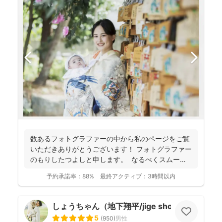
数あるフォトグラファーの中から私のページをご覧
いただきありがとうございます！ フォトグラファー
のもりしたつよしと申します。 なるべくスムーズ
に撮影...
予約承諾率：
88%
最終アクティブ：
3時間以内
しょうちゃん（地下翔平/jige shohe）
5
(
950
)
男性