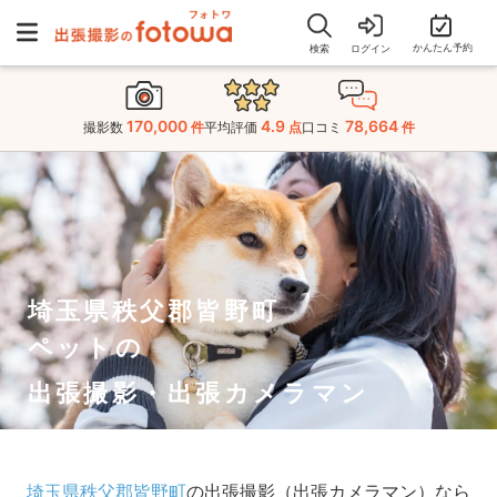
かんたん予約
検索
ログイン
170,000
4.9
78,664
撮影数
件
平均評価
点
口コミ
件
埼玉県秩父郡皆野町
ペットの
出張撮影・出張カメラマン
埼玉県秩父郡皆野町
の出張撮影（出張カメラマン）なら