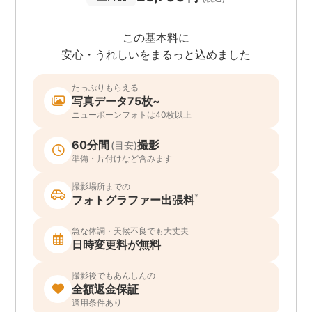
この基本料に
安心・うれしいをまるっと込めました
たっぷりもらえる
写真データ75枚~
ニューボーンフォトは40枚以上
60分間
撮影
(目安)
準備・片付けなど含みます
撮影場所までの
*
フォトグラファー出張料
急な体調・天候不良でも大丈夫
日時変更料が無料
撮影後でもあんしんの
全額返金保証
適用条件あり