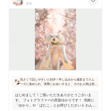
女性
気さくで話しやすいと好評！申し込みから撮影までスム
ーズに進められ、実際にお会いすると、そのお人柄は想
像通り！というお声もたくさんとのこと(^^)ニューボーン
フォトの研修をしっかり受講され、ウェディング業界経
はじめまして！ご覧いただきありがとうございま
験もあり、赤ちゃんから大人まで安心してお写りいただ
す。 フォトグラファーの髙畠ゆかりです！ 気軽に
けます♪
「ゆかり」や「ばたこ」とお呼びください☺︎ わんぱ
く...