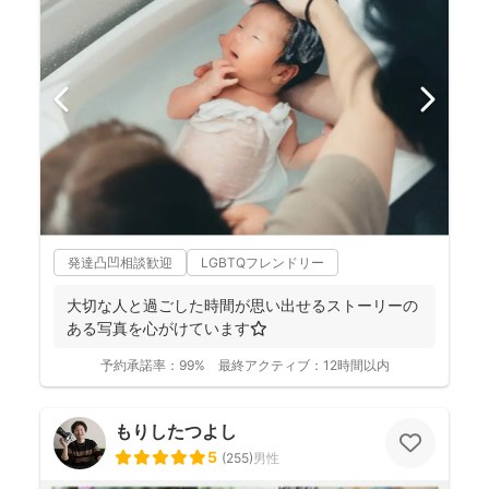
発達凸凹相談歓迎
LGBTQフレンドリー
大切な人と過ごした時間が思い出せるストーリーの
ある写真を心がけています⭐️
予約承諾率：
99%
最終アクティブ：
12時間以内
もりしたつよし
5
(
255
)
男性