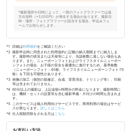
*撮影場所や日時によって、一部のフォトグラファーでは遠
方出張料（+3,000円）が発生する場合があります。撮影日
時・場所・フォトグラファーが該当する場合、申込みフォ
ームでお知らせします。
詳細は
利用規約
をご確認ください
撮影申込時に同意された利用規約に記載の納入期限までに納入しま
す。撮影時の状況または天候等により、当該枚数に達しない場合もあ
ります。また、ニューボーンフォトおよびライフスタイルニューボー
ンフォトの場合、お子様の安全を最優先に進行するため、基準枚数
（ニューボーンフォト：40枚、ライフスタイルニューボーンフォト:75
枚）を下回る可能性があります。
画像の加工（個別の肌修正、合成、背景消去、トリミング等）、印刷
等は含まれておりません。
60分以上の撮影は、上記金額×時間分の料金になります。撮影時間に
は、機材・セットの設置等を含む撮影準備・片付けの時間も含まれま
す。
このサービスは個人利用向けサービスです。商用利用の場合はサービ
スが異なります。
詳しくはこちら
仕入税額控除をされる方は
こちら
お支払い方法