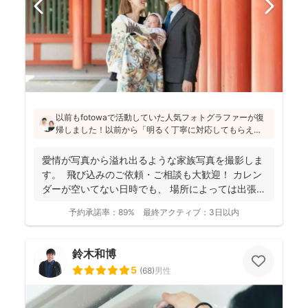
以前もfotowaで活動していた人気フォトグラファーが復
帰しました！以前から「明るく丁寧に対応してもらえ
た」「納品が早い」「赤ちゃんへの対応が優しく安心」
と好評です♪特にニューボーンフォトは様々な研修を受講
愛情が写真から溢れ出るような家族写真を撮影しま
し、クオリティ高いお写真をお届けされています(^^)
す。 飛び込みのご依頼・ご相談も大歓迎！ カレン
ダーが空いてない日時でも、 場所によっては出張で
き...
予約承諾率：
89%
最終アクティブ：
3日以内
鈴木和博
5
(
68
)
男性