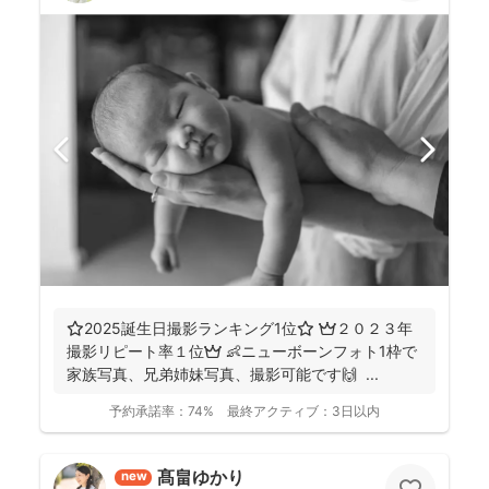
⭐️2025誕生日撮影ランキング1位⭐️ 👑２０２３年
撮影リピート率１位👑 👶ニューボーンフォト1枠で
家族写真、兄弟姉妹写真、撮影可能です🙌 ...
予約承諾率：
74%
最終アクティブ：
3日以内
髙畠ゆかり
new