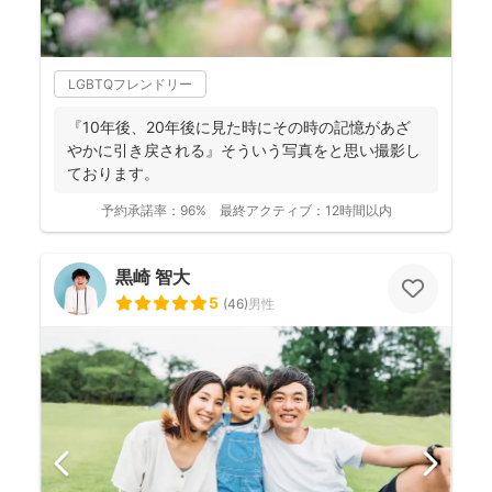
LGBTQフレンドリー
『10年後、20年後に見た時にその時の記憶があざ
やかに引き戻される』そういう写真をと思い撮影し
ております。
予約承諾率：
96%
最終アクティブ：
12時間以内
黒崎 智大
5
(
46
)
男性