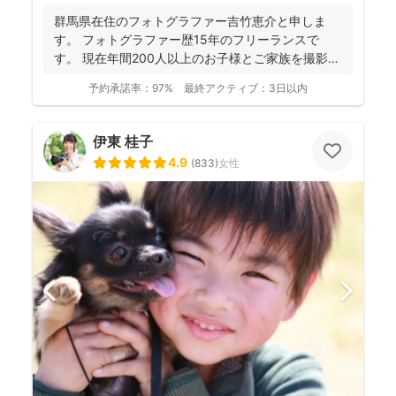
群馬県在住のフォトグラファー吉竹恵介と申しま
す。 フォトグラファー歴15年のフリーランスで
す。 現在年間200人以上のお子様とご家族を撮影し
ております...
予約承諾率：
97%
最終アクティブ：
3日以内
伊東 桂子
4.9
(
833
)
女性