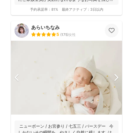
ま...
予約承諾率：
81%
最終アクティブ：
3日以内
あらいちなみ
5
(
175
)
女性
ニューボーン / お宮参り / 七五三 / バースデー 今
しかないその瞬間を、やさしく自然に残します は