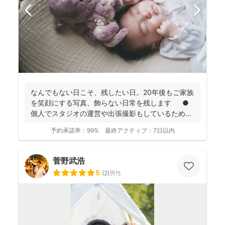
なんでもない日こそ、残したい日。20年後もご家族
を笑顔にする写真、飾らない日常を残します ●
個人でスタジオの運営や出張撮影もしているため、
全体的に...
予約承諾率：
99%
最終アクティブ：
7日以内
菅野武浩
5
(
2
)
男性