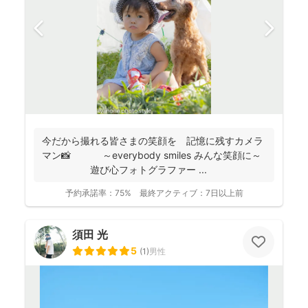
今だから撮れる皆さまの笑顔を 記憶に残すカメラ
マン📸 ～everybody smiles みんな笑顔に～
遊び心フォトグラファー ...
予約承諾率：
75%
最終アクティブ：
7日以上前
須田 光
5
(
1
)
男性