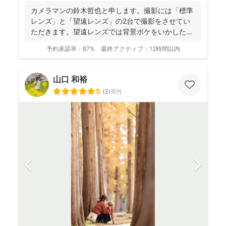
カメラマンの鈴木哲也と申します。撮影には「標準
レンズ」と「望遠レンズ」の2台で撮影をさせてい
ただきます。望遠レンズでは背景ボケをいかしたお
写真を撮影させて...
予約承諾率：
87%
最終アクティブ：
12時間以内
山口 和裕
5
(
3
)
男性