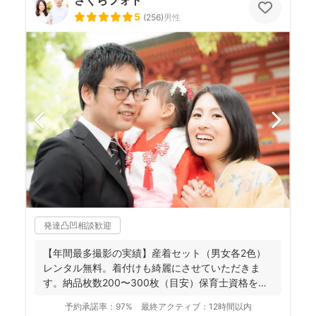
さくらフォト
5
(
256
)
男性
発達凸凹相談歓迎
【年間最多撮影の実績】産着セット（男女各2色）
レンタル無料。着付けも綺麗にさせていただきま
す。納品枚数200〜300枚（目安）保育士資格を持
つ妻の監修の下...
予約承諾率：
97%
最終アクティブ：
12時間以内