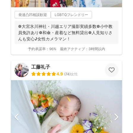
発達凸凹相談歓迎
LGBTQフレンドリー
❁大宮氷川神社・川越エリア撮影実績多数❁小中教
員免許あり❁和傘・産着など無料貸出❁人見知りさ
んも安心♪女性カメラマン！
予約承諾率：
96%
最終アクティブ：
3時間以内
工藤礼子
4.9
(
74
)
女性