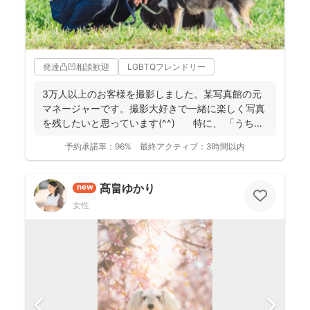
発達凸凹相談歓迎
LGBTQフレンドリー
3万人以上のお客様を撮影しました。某写真館の元
マネージャーです。撮影大好きで一緒に楽しく写真
を残したいと思っています(^^) 特に、 「うち
の...
予約承諾率：
96%
最終アクティブ：
3時間以内
髙畠ゆかり
new
女性