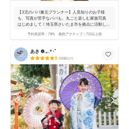
【3児のパパ兼元プランナー】人見知りのお子様
も、写真が苦手なパパも、丸ごと楽しむ家族写真
はじめまして！埼玉県さいたま市を拠点に活動して
おります、フ...
予約承諾率：
78%
最終アクティブ：
7日以上前
あき ❁.｡.*･ﾟ
5
(
109
)
女性