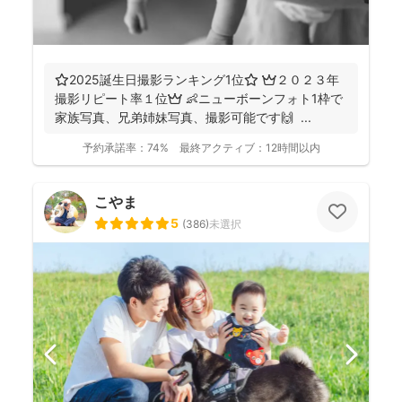
⭐️2025誕生日撮影ランキング1位⭐️ 👑２０２３年
撮影リピート率１位👑 👶ニューボーンフォト1枠で
家族写真、兄弟姉妹写真、撮影可能です🙌 ...
予約承諾率：
74%
最終アクティブ：
12時間以内
こやま
5
(
386
)
未選択