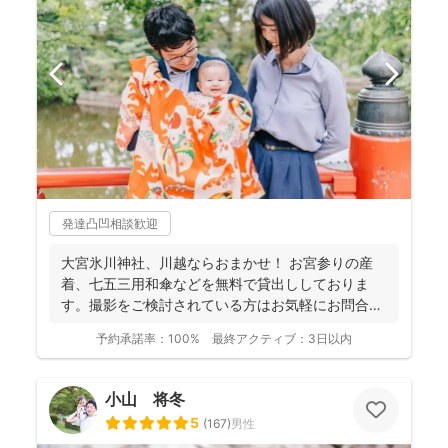
発達凸凹相談歓迎
大宮氷川神社、川越ならおまかせ！ お宮参りの産
着、七五三用和傘などを無料で貸出ししておりま
す。撮影をご検討されている方はお気軽にお問合せ
ください。 ...
予約承諾率：
100%
最終アクティブ：
3日以内
小山 将冬
5
(
167
)
男性