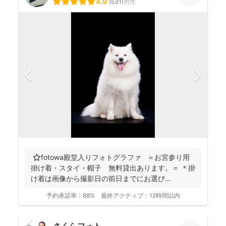
4.9
(
531
)
男性
⭐️fotowa殿堂入りフォトグラファ ＝お宮参り用
掛け着・スタイ・帽子 無料貸出あります。＝ ＊掛
け着は画像から撮影日の前日までにお選び...
予約承諾率：
88%
最終アクティブ：
12時間以内