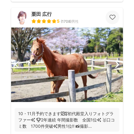
栗田 広行
5
(
1708
)
男性
10・11月予約できます🍁🎖初代殿堂入りフォトグラ
ファー✨ 🏆2年連続 年間撮影数 全国1位✨ 🥇口コ
ミ数 1700件突破✨男性1位‼️ 📸撮影...