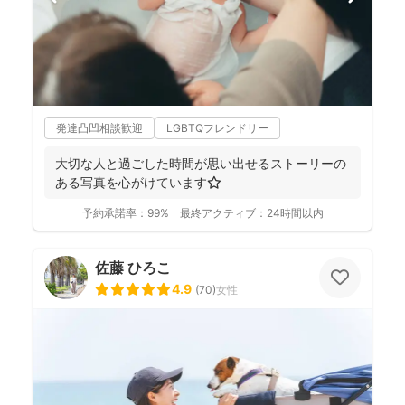
発達凸凹相談歓迎
LGBTQフレンドリー
大切な人と過ごした時間が思い出せるストーリーの
ある写真を心がけています⭐️
予約承諾率：
99%
最終アクティブ：
24時間以内
佐藤 ひろこ
4.9
(
70
)
女性