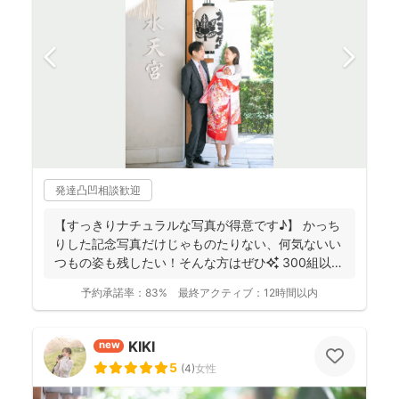
発達凸凹相談歓迎
【すっきりナチュラルな写真が得意です♪】 かっち
りした記念写真だけじゃものたりない、何気ないい
つもの姿も残したい！そんな方はぜひ✨️ 300組以上
のご...
予約承諾率：
83%
最終アクティブ：
12時間以内
KIKI
new
5
(
4
)
女性