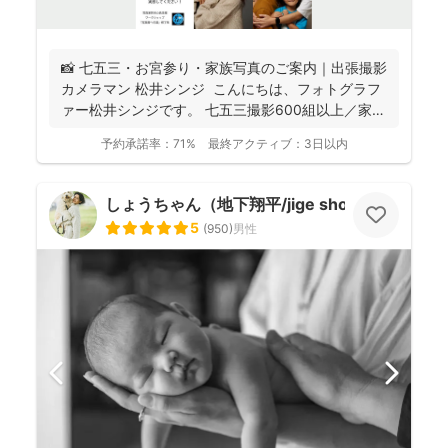
📸 七五三・お宮参り・家族写真のご案内｜出張撮影
カメラマン 松井シンジ こんにちは、フォトグラフ
ァー松井シンジです。 七五三撮影600組以上／家
族...
予約承諾率：
71%
最終アクティブ：
3日以内
しょうちゃん（地下翔平/jige shohe）
5
(
950
)
男性