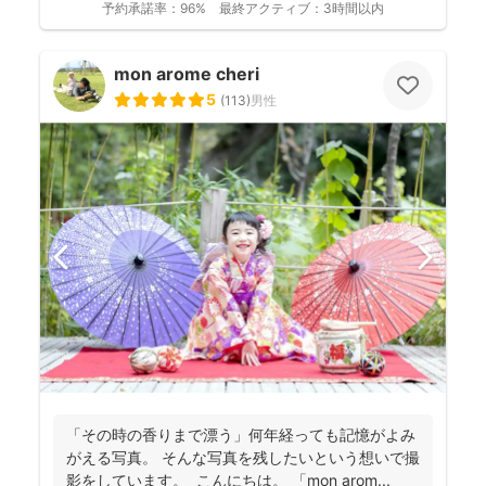
予約承諾率：
96%
最終アクティブ：
3時間以内
mon arome cheri
5
(
113
)
男性
「その時の香りまで漂う」何年経っても記憶がよみ
がえる写真。 そんな写真を残したいという想いで撮
影をしています。 こんにちは。 「mon arom...