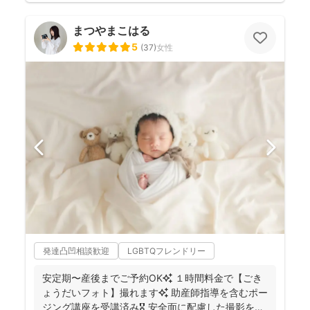
まつやまこはる
5
(
37
)
女性
発達凸凹相談歓迎
LGBTQフレンドリー
安定期〜産後までご予約OK✨ １時間料金で【ごき
ょうだいフォト】撮れます✨ 助産師指導を含むポー
ジング講座を受講済み🎖️ 安全面に配慮した撮影を行