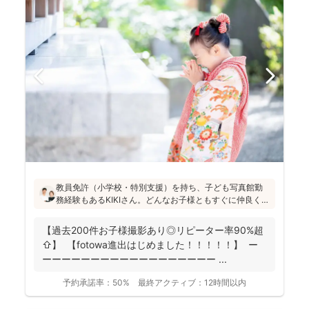
教員免許（小学校・特別支援）を持ち、子ども写真館勤
務経験もあるKIKIさん。どんなお子様ともすぐに仲良くな
れる安心感があります！会話や遊びを通して自然な笑顔
を引き出し、日々成長している大切な瞬間を写真に記録
【過去200件お子様撮影あり◎リピーター率90%超
することを大切にされています(^^)
⇧】 【fotowa進出はじめました！！！！！】 ー
ーーーーーーーーーーーーーーーーーー ...
予約承諾率：
50%
最終アクティブ：
12時間以内