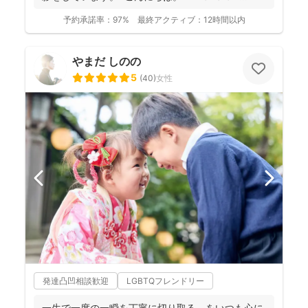
予約承諾率：
97%
最終アクティブ：
12時間以内
やまだ しのの
5
(
40
)
女性
発達凸凹相談歓迎
LGBTQフレンドリー
一生で一度の一瞬を丁寧に切り取る、をいつも心に