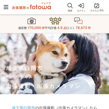
かんたん予約
検索
ログイン
170,000
4.9
78,673
撮影数
件
平均評価
点
口コミ
件
埼玉県白岡市
ペットの
出張撮影・出張カメラマン
埼玉県白岡市
の出張撮影（出張カメラマン）なら