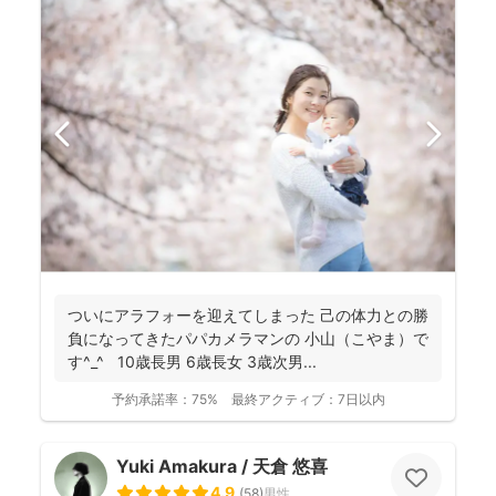
ついにアラフォーを迎えてしまった 己の体力との勝
負になってきたパパカメラマンの 小山（こやま）で
す^_^ 10歳長男 6歳長女 3歳次男...
予約承諾率：
75%
最終アクティブ：
7日以内
Yuki Amakura / 天倉 悠喜
4.9
(
58
)
男性