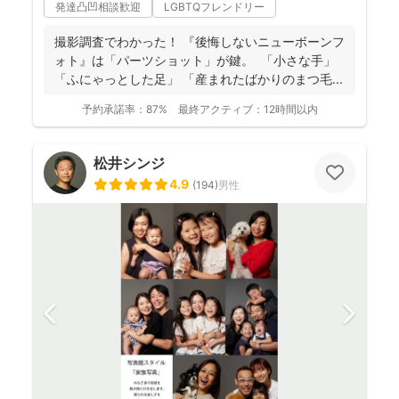
発達凸凹相談歓迎
LGBTQフレンドリー
撮影調査でわかった！ 『後悔しないニューボーンフ
ォト』は「パーツショット」が鍵。 「小さな手」
「ふにゃっとした足」 「産まれたばかりのまつ毛...
予約承諾率：
87%
最終アクティブ：
12時間以内
松井シンジ
4.9
(
194
)
男性