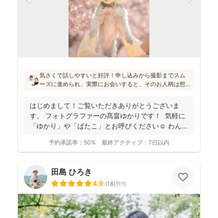
気さくで話しやすいと好評！申し込みから撮影までスム
ーズに進められ、実際にお会いすると、そのお人柄は想
像通り！というお声もたくさんとのこと(^^)ニューボーン
フォトの研修をしっかり受講され、ウェディング業界経
はじめまして！ご覧いただきありがとうございま
験もあり、赤ちゃんから大人まで安心してお写りいただ
す。 フォトグラファーの髙畠ゆかりです！ 気軽に
けます♪
「ゆかり」や「ばたこ」とお呼びください☺︎ わんぱ
く...
予約承諾率：
50%
最終アクティブ：
7日以内
田島 ひろき
4.9
(
18
)
男性