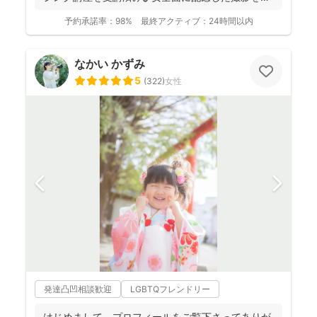
っ...
予約承諾率：
98%
最終アクティブ：
24時間以内
なかい かずみ
5
(
322
)
女性
発達凸凹相談歓迎
LGBTQフレンドリー
はじめまして。プロフィールをご覧下さってありが