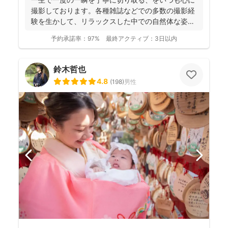
撮影しております。各種雑誌などでの多数の撮影経
験を生かして、リラックスした中での自然体な姿の
お写真を、ベスト...
予約承諾率：
97%
最終アクティブ：
3日以内
鈴木哲也
4.8
(
198
)
男性