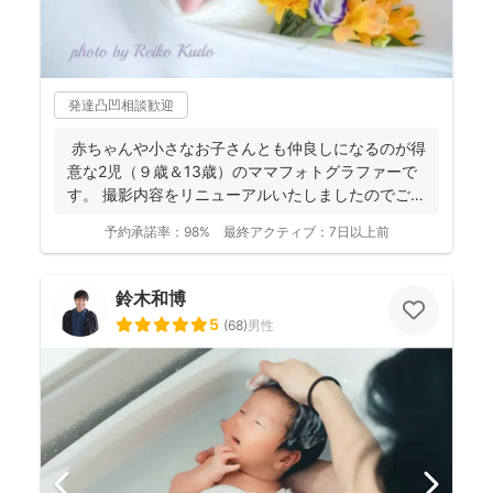
発達凸凹相談歓迎
赤ちゃんや小さなお子さんとも仲良しになるのが得
意な2児（９歳＆13歳）のママフォトグラファーで
す。 撮影内容をリニューアルいたしましたのでご案
内させ...
予約承諾率：
98%
最終アクティブ：
7日以上前
鈴木和博
5
(
68
)
男性