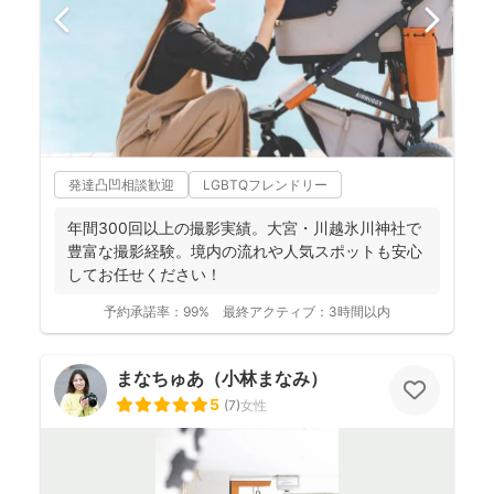
発達凸凹相談歓迎
LGBTQフレンドリー
年間300回以上の撮影実績。大宮・川越氷川神社で
豊富な撮影経験。境内の流れや人気スポットも安心
してお任せください！
予約承諾率：
99%
最終アクティブ：
3時間以内
まなちゅあ（小林まなみ）
5
(
7
)
女性