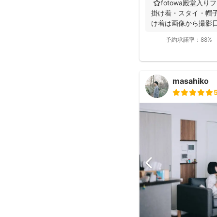
⭐️fotowa殿堂入
掛け着・スタイ・帽子
け着は画像から撮影日
予約承諾率：
88%
masahiko