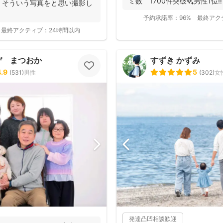
ミ数 1700件突破✨男性1位‼️ 
』そういう写真をと思い撮影し
予約承諾率：
96%
最終アク
最終アクティブ：
24時間以内
デ まつおか
すずき かずみ
4.9
5
(
531
)
男性
(
302
)
女
発達凸凹相談歓迎