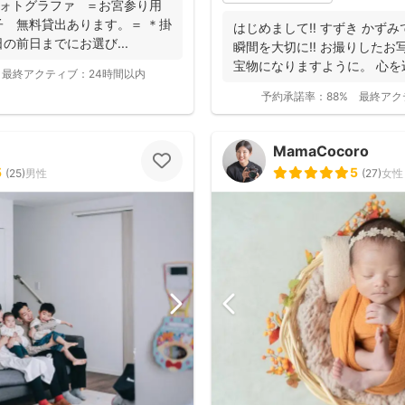
りフォトグラファ ＝お宮参り用
 無料貸出あります。＝ ＊掛
はじめまして‼︎ すずき か
の前日までにお選び...
瞬間を大切に‼︎ お撮りした
宝物になりますように。 心を込
最終アクティブ：
24時間以内
予約承諾率：
88%
最終アク
MamaCocoro
5
5
(
25
)
男性
(
27
)
女性