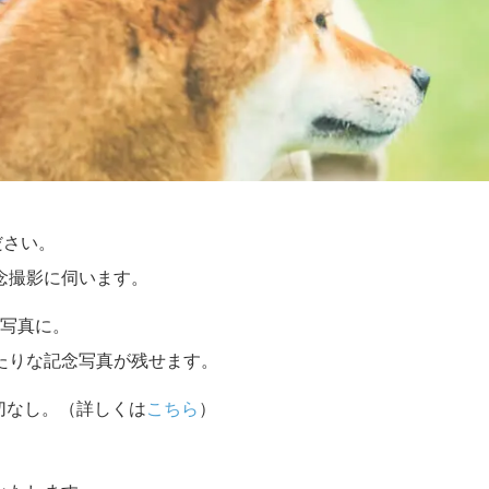
ださい。
念撮影に伺います。
写真に。
たりな記念写真が残せます。
切なし。（詳しくは
こちら
）