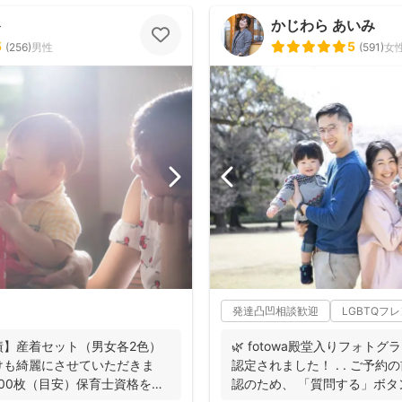
ト
かじわら あいみ
5
5
(
256
)
男性
(
591
)
女
発達凸凹相談歓迎
LGBTQフ
績】産着セット（男女各2色）
🌿 fotowa殿堂入りフォトグ
けも綺麗にさせていただきま
認定されました！ . . ご予
300枚（目安）保育士資格を持
認のため、 「質問する」ボタン