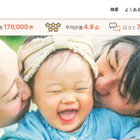
検索
よくあ
170,000
4.9
数
件
平均評価
点
口コミ