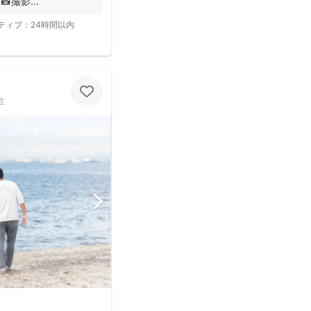
撮影...
ティブ：
24時間以内
性