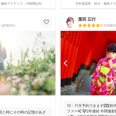
最終アクティブ：
12時間以内
予約承諾率：
90%
最終アク
栗田 広行
5
5
(
475
)
男性
(
1708
)
男
10・11月予約できます🍁🎖
ファー✨ 🏆2年連続 年間撮影数 全国1位✨ 🥇口コ
に見た時にその時の記憶があざ