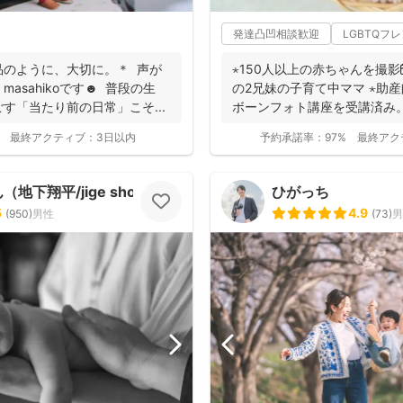
発達凸凹相談歓迎
LGBTQフ
品のように、大切に。＊ 声が
⋆150人以上の赤ちゃんを撮影
asahikoです☻ 普段の生
の2兄妹の子育て中ママ ⋆助
す「当たり前の日常」こそ...
ボーンフォト講座を受講済み
ない...
最終アクティブ：
3日以内
予約承諾率：
97%
最終アク
地下翔平/jige shohe）
ひがっち
5
4.9
(
950
)
男性
(
73
)
男