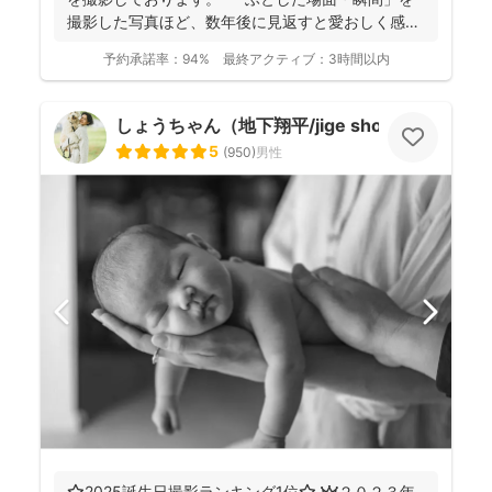
撮影した写真ほど、数年後に見返すと愛おしく感じ
ることは...
予約承諾率：
94%
最終アクティブ：
3時間以内
しょうちゃん（地下翔平/jige shohe）
5
(
950
)
男性
⭐️2025誕生日撮影ランキング1位⭐️ 👑２０２３年