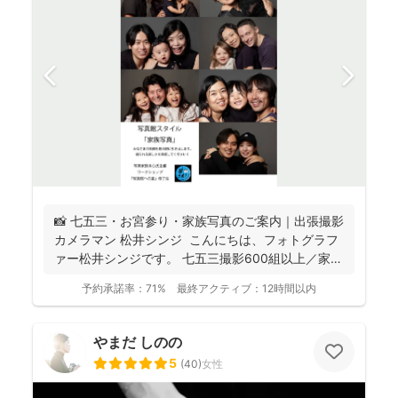
📸 七五三・お宮参り・家族写真のご案内｜出張撮影
カメラマン 松井シンジ こんにちは、フォトグラフ
ァー松井シンジです。 七五三撮影600組以上／家
族...
予約承諾率：
71%
最終アクティブ：
12時間以内
やまだ しのの
5
(
40
)
女性