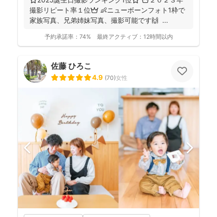
撮影リピート率１位👑 👶ニューボーンフォト1枠で
家族写真、兄弟姉妹写真、撮影可能です🙌 ...
予約承諾率：
74%
最終アクティブ：
12時間以内
佐藤 ひろこ
4.9
(
70
)
女性