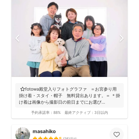
⭐️fotowa殿堂入りフォトグラファ ＝お宮参り用
掛け着・スタイ・帽子 無料貸出あります。＝ ＊掛
け着は画像から撮影日の前日までにお選び...
予約承諾率：
88%
最終アクティブ：
3日以内
masahiko
5
(
25
)
男性