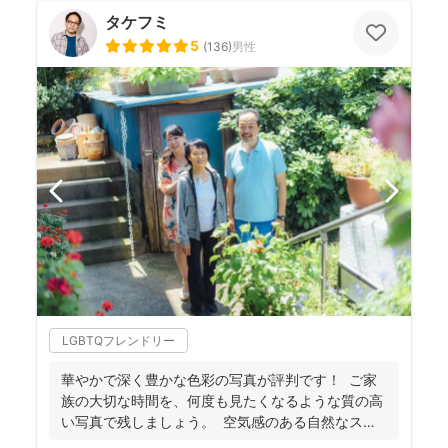
タケフミ
5
(
136
)
男性
LGBTQフレンドリー
華やかで深く豊かな色彩の写真が評判です！ ご家
族の大切な時間を、何度も見たくなるような質の高
い写真で残しましょう。 空気感のある自然なスナ
ップ...