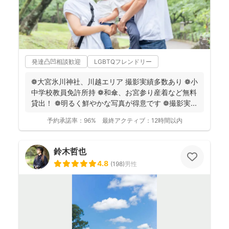
発達凸凹相談歓迎
LGBTQフレンドリー
❁大宮氷川神社、川越エリア 撮影実績多数あり ❁小
中学校教員免許所持 ❁和傘、お宮参り産着など無料
貸出！ ❁明るく鮮やかな写真が得意です ❁撮影実...
予約承諾率：
96%
最終アクティブ：
12時間以内
鈴木哲也
4.8
(
198
)
男性