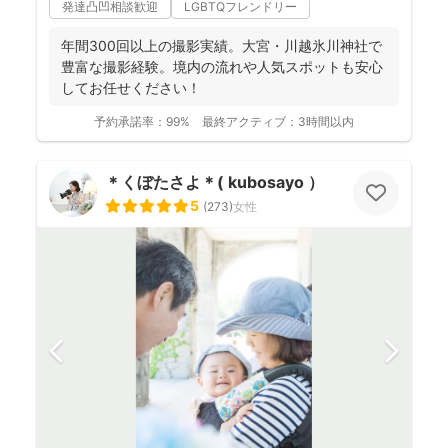
発達凸凹相談歓迎
LGBTQフレンドリー
年間300回以上の撮影実績。大宮・川越氷川神社で
豊富な撮影経験。境内の流れや人気スポットも安心
してお任せください！
予約承諾率：
99%
最終アクティブ：
3時間以内
＊くぼたさよ＊( kubosayo ）
5
(
273
)
女性