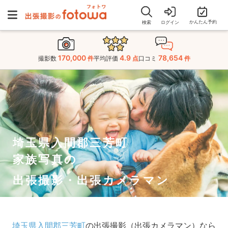
かんたん予約
検索
ログイン
170,000
4.9
78,654
撮影数
件
平均評価
点
口コミ
件
埼玉県入間郡三芳町
家族写真の
出張撮影・出張カメラマン
埼玉県入間郡三芳町
の出張撮影（出張カメラマン）なら