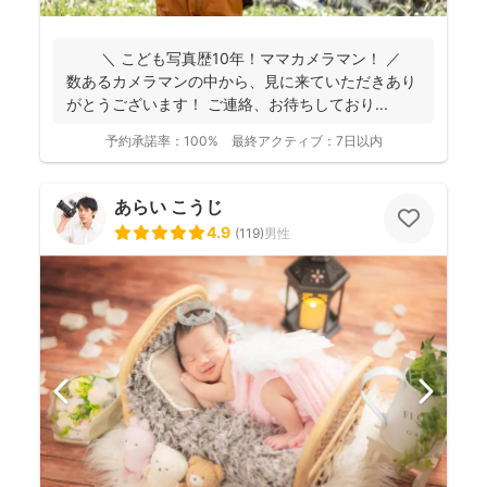
＼ こども写真歴10年！ママカメラマン！ ／
数あるカメラマンの中から、見に来ていただきあり
がとうございます！ ご連絡、お待ちしており...
予約承諾率：
100%
最終アクティブ：
7日以内
あらい こうじ
4.9
(
119
)
男性