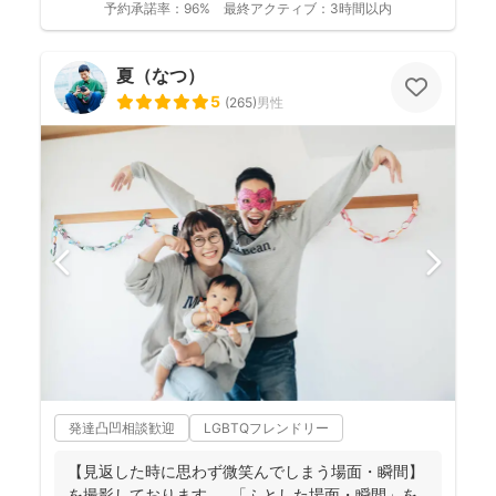
予約承諾率：
96%
最終アクティブ：
3時間以内
夏（なつ）
5
(
265
)
男性
発達凸凹相談歓迎
LGBTQフレンドリー
【見返した時に思わず微笑んでしまう場面・瞬間】
を撮影しております。 ⁡ 「ふとした場面・瞬間」を