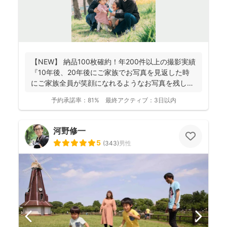
【NEW】 納品100枚確約！年200件以上の撮影実績
『10年後、20年後にご家族でお写真を見返した時
にご家族全員が笑顔になれるようなお写真を残し
ま...
予約承諾率：
81%
最終アクティブ：
3日以内
河野修一
5
(
343
)
男性