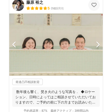
藤原 裕之
5
(
160
)
男性
発達凸凹相談歓迎
数年後も響く、焚き火のような写真を . ◆ロケー
ション、日時によってはご相談させていただいてお
りますので、ご予約の前に下の方までお読みいた...
予約承諾率：
87%
最終アクティブ：
3時間以内