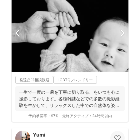
発達凸凹相談歓迎
LGBTQフレンドリー
一生で一度の一瞬を丁寧に切り取る、をいつも心に
撮影しております。各種雑誌などでの多数の撮影経
験を生かして、リラックスした中での自然体な姿の
お写真を、ベスト...
予約承諾率：
97%
最終アクティブ：
24時間以内
Yumi