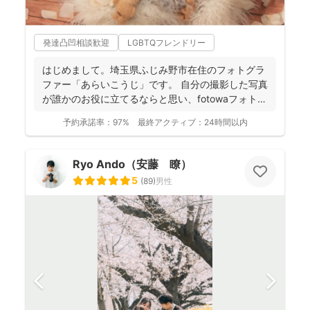
発達凸凹相談歓迎
LGBTQフレンドリー
はじめまして。埼玉県ふじみ野市在住のフォトグラ
ファー「あらいこうじ」です。 自分の撮影した写真
が誰かのお役に立てるならと思い、fotowaフォトグ
ラファ...
予約承諾率：
97%
最終アクティブ：
24時間以内
Ryo Ando（安藤 瞭）
5
(
89
)
男性