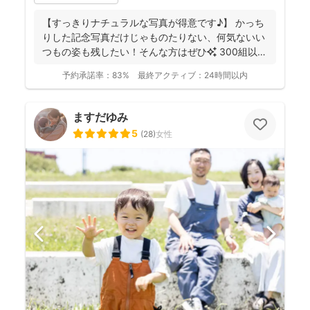
【すっきりナチュラルな写真が得意です♪】 かっち
りした記念写真だけじゃものたりない、何気ないい
つもの姿も残したい！そんな方はぜひ✨️ 300組以上
のご...
予約承諾率：
83%
最終アクティブ：
24時間以内
ますだゆみ
5
(
28
)
女性