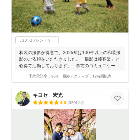
LGBTQフレンドリー
和装の撮影が得意で、2025年は100件以上の和装撮
影のご依頼をいただきました。「撮影は接客業」と
心得て活動しております。 事前のコミュニケーシ
ョンにより...
予約承諾率：
95%
最終アクティブ：
12時間以内
キヨセ 宏光
4.9
(
350
)
男性