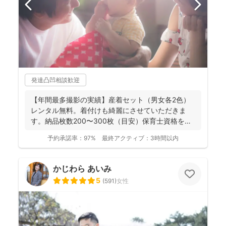
発達凸凹相談歓迎
【年間最多撮影の実績】産着セット（男女各2色）
レンタル無料。着付けも綺麗にさせていただきま
す。納品枚数200〜300枚（目安）保育士資格を持
つ妻の監修の下...
予約承諾率：
97%
最終アクティブ：
3時間以内
かじわら あいみ
5
(
591
)
女性