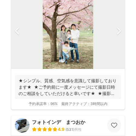
★シンプル、質感、空気感を意識して撮影しており
ます★ ★ご予約前に一度メッセージにて撮影日時
のご相談をしていただけると幸いです★ ★撮影に
つい...
予約承諾率：
96%
最終アクティブ：
3時間以内
フォトインデ まつおか
4.9
(
531
)
男性