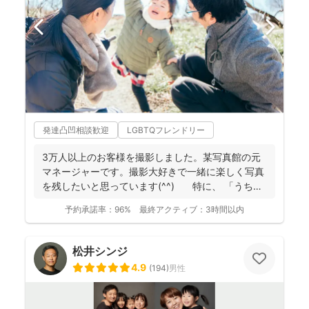
発達凸凹相談歓迎
LGBTQフレンドリー
3万人以上のお客様を撮影しました。某写真館の元
マネージャーです。撮影大好きで一緒に楽しく写真
を残したいと思っています(^^) 特に、 「うち
の...
予約承諾率：
96%
最終アクティブ：
3時間以内
松井シンジ
4.9
(
194
)
男性