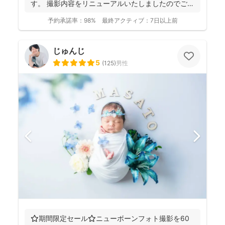
す。 撮影内容をリニューアルいたしましたのでご案
内させ...
予約承諾率：
98%
最終アクティブ：
7日以上前
じゅんじ
5
(
125
)
男性
⭐️期間限定セール⭐️ニューボーンフォト撮影を60