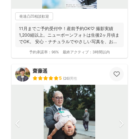
発達凸凹相談歓迎
11月までご予約受付中！産前予約OK♡ 撮影実績
1,200組以上。ニューボーンフォトは生後2ヶ月頃ま
でOK。 安心・ナチュラルでやさしい写真を、お子
さ...
予約承諾率：
96%
最終アクティブ：
3時間以内
齋藤遥
5
(
26
)
男性