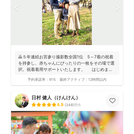
🙇５年連続お宮参り撮影数全国1位 5～7着の祝着
を持参し、赤ちゃんにぴったりの一枚をその場で選
択。祝着着用サポートいたします。 はじめまし
て。フォ...
予約承諾率：
91%
最終アクティブ：
12時間以内
日村 健人（けんけん）
4.9
(
348
)
男性