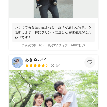
いつまでも会話が生まれる「感情が溢れた写真」を
撮影します。特にプリントに適した色味編集がこだ
わりです！
予約承諾率：
96%
最終アクティブ：
24時間以内
あき ❁.｡.*･ﾟ
5
(
109
)
女性