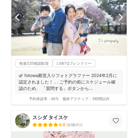
発達凸凹相談歓迎
LGBTQフレンドリー
🌿 fotowa殿堂入りフォトグラファー 2024年2月に
認定されました！ . . ご予約の前にスケジュール確
認のため、 「質問する」ボタンから...
予約承諾率：
90%
最終アクティブ：
3時間以内
スシダ タイスケ
4.9
(
318
)
男性