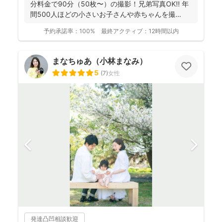
分料金で90分（50枚〜）の撮影！兄弟写真OK!! 年
間500人ほどの小さいお子さんや赤ちゃんを撮
影！...
予約承諾率：
100%
最終アクティブ：
12時間以内
まなちゅあ（小林まなみ）
5
(
7
)
女性
発達凸凹相談歓迎