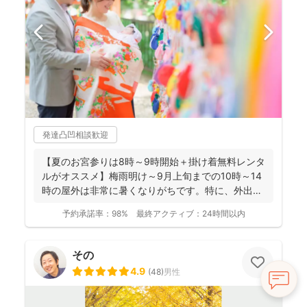
発達凸凹相談歓迎
【夏のお宮参りは8時～9時開始＋掛け着無料レンタ
ルがオススメ】梅雨明け～9月上旬までの10時～14
時の屋外は非常に暑くなりがちです。特に、外出に
不慣れな赤...
予約承諾率：
98%
最終アクティブ：
24時間以内
その
4.9
(
48
)
男性